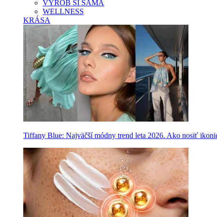
VYROB SI SAMA
WELLNESS
KRÁSA
Tiffany Blue: Najväčší módny trend leta 2026. Ako nosiť ikon