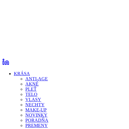
KRÁSA
ANTI-AGE
AKNÉ
PLEŤ
TELO
VLASY
NECHTY
MAKE-UP
NOVINKY
PORADŇA
PREMENY