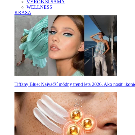
VYROB SI SAMA
WELLNESS
KRÁSA
Tiffany Blue: Najväčší módny trend leta 2026. Ako nosiť ikon