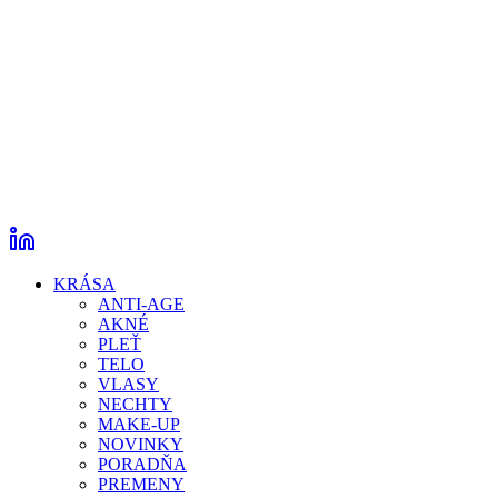
KRÁSA
ANTI-AGE
AKNÉ
PLEŤ
TELO
VLASY
NECHTY
MAKE-UP
NOVINKY
PORADŇA
PREMENY