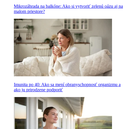
Mikrozáhrada na balkóne: Ako si vytvoriť zelenú oázu aj na
malom priestore?
Imunita po 40: Ako sa mení obranyschopnosť organizmu a
ako ju prirodzene podporiť