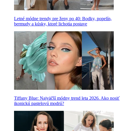
Letné módne trendy pre ženy po 40: Bodky, popelín,
bermudy a kúsky, ktoré lichotia postave
Tiffany Blue: Najväčší módny trend leta 2026. Ako nosiť
ikonickú pastelovú modrú?