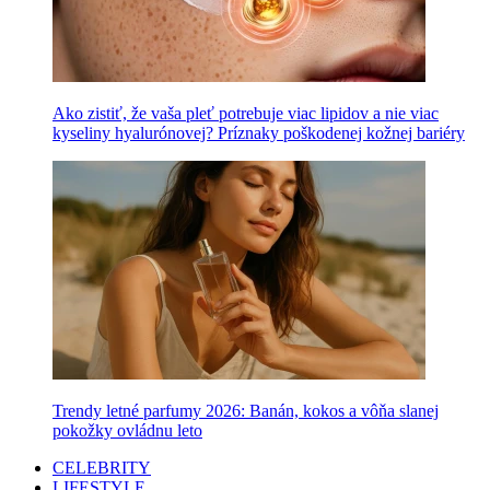
Ako zistiť, že vaša pleť potrebuje viac lipidov a nie viac
kyseliny hyalurónovej? Príznaky poškodenej kožnej bariéry
Trendy letné parfumy 2026: Banán, kokos a vôňa slanej
pokožky ovládnu leto
CELEBRITY
LIFESTYLE