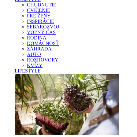
CHUDNUTIE
CVIČENIE
PRE ŽENY
INŠPIRÁCIE
SEBAROZVOJ
VOĽNÝ ČAS
RODINA
DOMÁCNOSŤ
ZÁHRADA
AUTO
ROZHOVORY
KVÍZY
LIFESTYLE