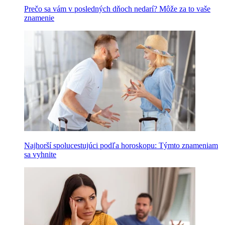
Prečo sa vám v posledných dňoch nedarí? Môže za to vaše
znamenie
Najhorší spolucestujúci podľa horoskopu: Týmto znameniam
sa vyhnite