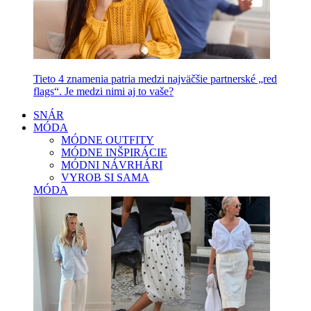
Tieto 4 znamenia patria medzi najväčšie partnerské „red
flags“. Je medzi nimi aj to vaše?
SNÁR
MÓDA
MÓDNE OUTFITY
MÓDNE INŠPIRÁCIE
MÓDNI NÁVRHÁRI
VYROB SI SAMA
MÓDA