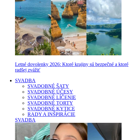
Letné dovolenky 2026: Ktoré krajiny sú bezpečné a ktoré
radšej zvážiť
SVADBA
SVADOBNÉ ŠATY
SVADOBNÉ ÚČESY
SVADOBNÉ LÍČENIE
SVADOBNÉ TORTY
SVADOBNÉ KYTICE
RADY A INŠPIRÁCIE
SVADBA