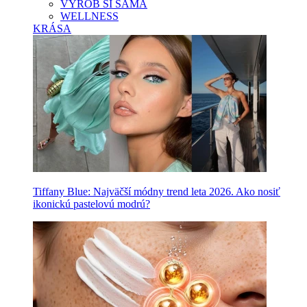
VYROB SI SAMA
WELLNESS
KRÁSA
Tiffany Blue: Najväčší módny trend leta 2026. Ako nosiť
ikonickú pastelovú modrú?