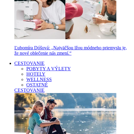
Ľubomíra Dóšová: „Najväčšou lžou módneho priemyslu je,
že nové oblečenie nás zmení.“
CESTOVANIE
POBYTY A VÝLETY
HOTELY
WELLNESS
OSTATNÉ
CESTOVANIE