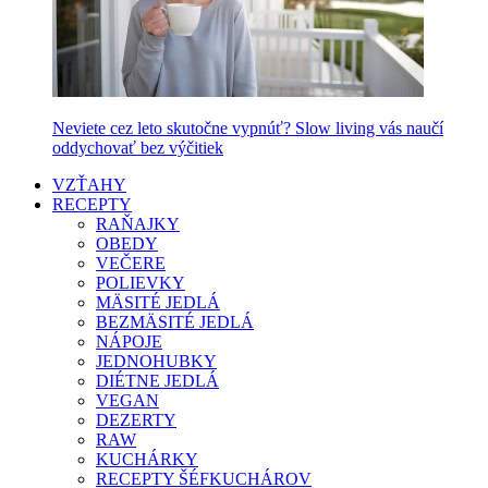
Neviete cez leto skutočne vypnúť? Slow living vás naučí
oddychovať bez výčitiek
VZŤAHY
RECEPTY
RAŇAJKY
OBEDY
VEČERE
POLIEVKY
MÄSITÉ JEDLÁ
BEZMÄSITÉ JEDLÁ
NÁPOJE
JEDNOHUBKY
DIÉTNE JEDLÁ
VEGAN
DEZERTY
RAW
KUCHÁRKY
RECEPTY ŠÉFKUCHÁROV