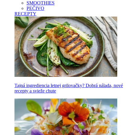
SMOOTHIES
PEČIVO
RECEPTY
Tajná ingrediencia letnej grilovačky? Dobrá nálada, nové
recepty a svieže chute