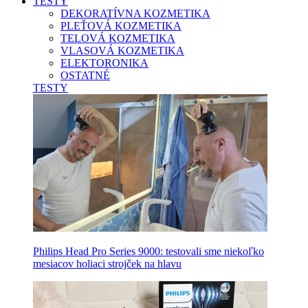
TESTY
DEKORATÍVNA KOZMETIKA
PLEŤOVÁ KOZMETIKA
TELOVÁ KOZMETIKA
VLASOVÁ KOZMETIKA
ELEKTORONIKA
OSTATNÉ
TESTY
Philips Head Pro Series 9000: testovali sme niekoľko
mesiacov holiaci strojček na hlavu