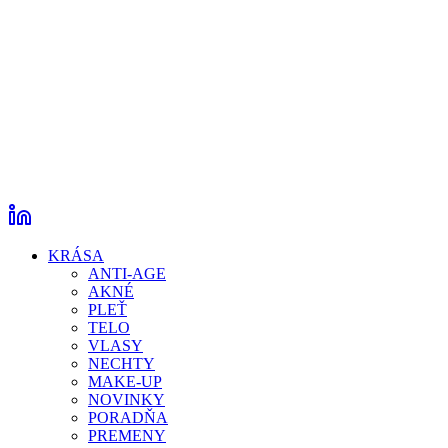
KRÁSA
ANTI-AGE
AKNÉ
PLEŤ
TELO
VLASY
NECHTY
MAKE-UP
NOVINKY
PORADŇA
PREMENY