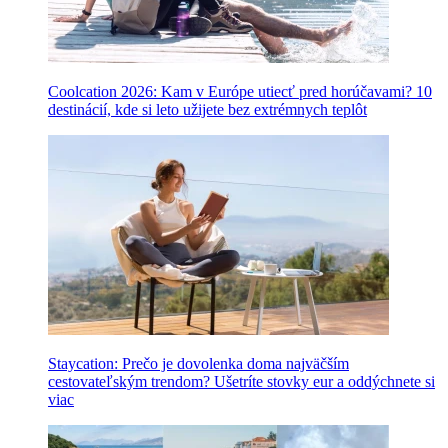
Coolcation 2026: Kam v Európe utiecť pred horúčavami? 10
destinácií, kde si leto užijete bez extrémnych teplôt
Staycation: Prečo je dovolenka doma najväčším
cestovateľským trendom? Ušetríte stovky eur a oddýchnete si
viac