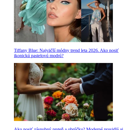
Tiffany Blue: Najväčší módny trend leta 2026. Ako nosiť
ikonickú pastelovú modrú?
Ako nosiť zásnubný prsteň a obrúčku? Moderné pravidlá aj