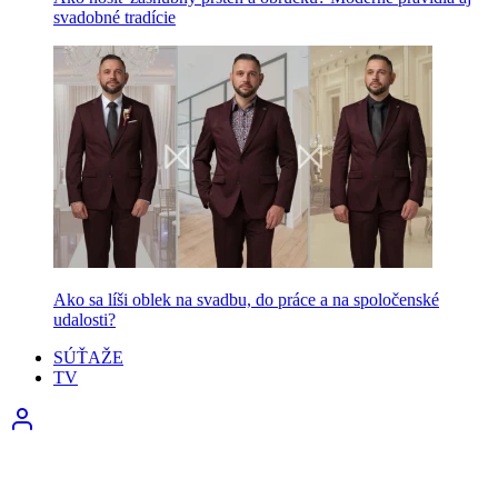
svadobné tradície
Ako sa líši oblek na svadbu, do práce a na spoločenské
udalosti?
SÚŤAŽE
TV