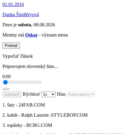
01.01.2016
Danka Šindléryová
Dnes je
sobota
, 08.08.2026
Meniny má
Oskar
- význam mena
Prehrať
Vypočuť článok
Pripravujem slovenský hlas...
0:00
--:--
Rýchlosť
Hlas
Zastaviť
1. šaty - 24FAB.COM
2. kabát - Ralph Laurent -STYLEBOP.COM
3. topánky - BCBG.COM