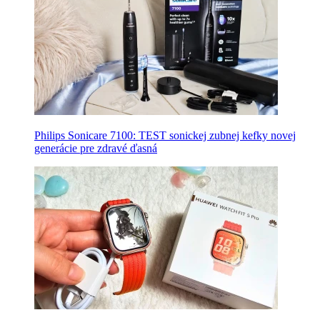
Philips Sonicare 7100: TEST sonickej zubnej kefky novej
generácie pre zdravé ďasná