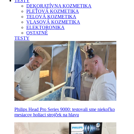
TESTY
DEKORATÍVNA KOZMETIKA
PLEŤOVÁ KOZMETIKA
TELOVÁ KOZMETIKA
VLASOVÁ KOZMETIKA
ELEKTORONIKA
OSTATNÉ
TESTY
Philips Head Pro Series 9000: testovali sme niekoľko
mesiacov holiaci strojček na hlavu