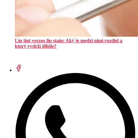
Lip tint verzus lip stain: Aký je medzi nimi rozdiel a
ktorý vydrží dlhšie?