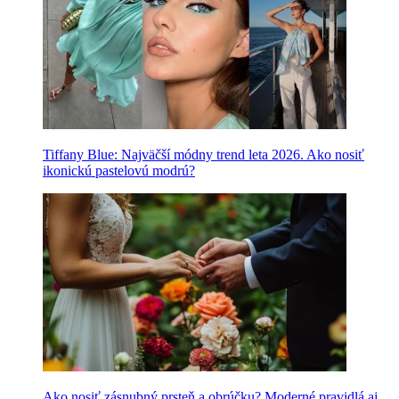
Tiffany Blue: Najväčší módny trend leta 2026. Ako nosiť
ikonickú pastelovú modrú?
Ako nosiť zásnubný prsteň a obrúčku? Moderné pravidlá aj