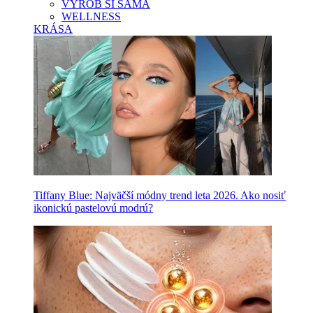
VYROB SI SAMA
WELLNESS
KRÁSA
Tiffany Blue: Najväčší módny trend leta 2026. Ako nosiť
ikonickú pastelovú modrú?