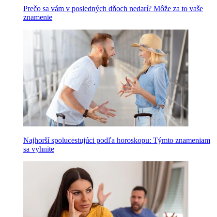
Prečo sa vám v posledných dňoch nedarí? Môže za to vaše
znamenie
Najhorší spolucestujúci podľa horoskopu: Týmto znameniam
sa vyhnite