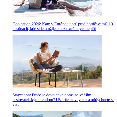
Coolcation 2026: Kam v Európe utiecť pred horúčavami? 10
destinácií, kde si leto užijete bez extrémnych teplôt
Staycation: Prečo je dovolenka doma najväčším
cestovateľským trendom? Ušetríte stovky eur a oddýchnete si
viac