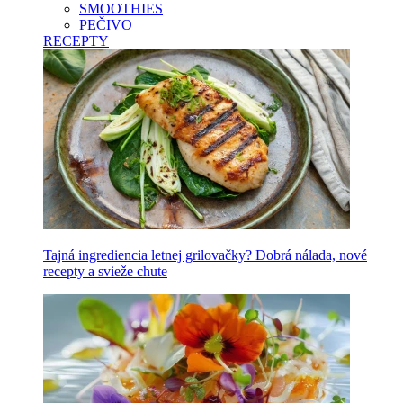
SMOOTHIES
PEČIVO
RECEPTY
Tajná ingrediencia letnej grilovačky? Dobrá nálada, nové
recepty a svieže chute