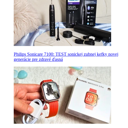
Philips Sonicare 7100: TEST sonickej zubnej kefky novej
generácie pre zdravé ďasná