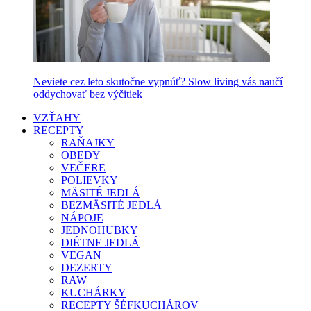
Neviete cez leto skutočne vypnúť? Slow living vás naučí
oddychovať bez výčitiek
VZŤAHY
RECEPTY
RAŇAJKY
OBEDY
VEČERE
POLIEVKY
MÄSITÉ JEDLÁ
BEZMÄSITÉ JEDLÁ
NÁPOJE
JEDNOHUBKY
DIÉTNE JEDLÁ
VEGAN
DEZERTY
RAW
KUCHÁRKY
RECEPTY ŠÉFKUCHÁROV