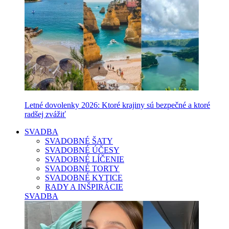
Letné dovolenky 2026: Ktoré krajiny sú bezpečné a ktoré
radšej zvážiť
SVADBA
SVADOBNÉ ŠATY
SVADOBNÉ ÚČESY
SVADOBNÉ LÍČENIE
SVADOBNÉ TORTY
SVADOBNÉ KYTICE
RADY A INŠPIRÁCIE
SVADBA