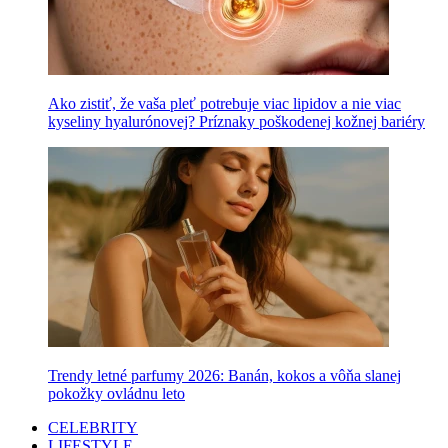
Ako zistiť, že vaša pleť potrebuje viac lipidov a nie viac
kyseliny hyalurónovej? Príznaky poškodenej kožnej bariéry
Trendy letné parfumy 2026: Banán, kokos a vôňa slanej
pokožky ovládnu leto
CELEBRITY
LIFESTYLE