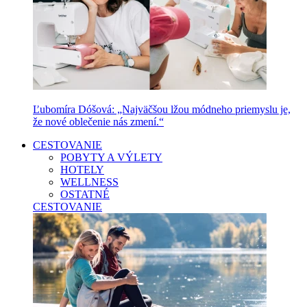
Ľubomíra Dóšová: „Najväčšou lžou módneho priemyslu je,
že nové oblečenie nás zmení.“
CESTOVANIE
POBYTY A VÝLETY
HOTELY
WELLNESS
OSTATNÉ
CESTOVANIE