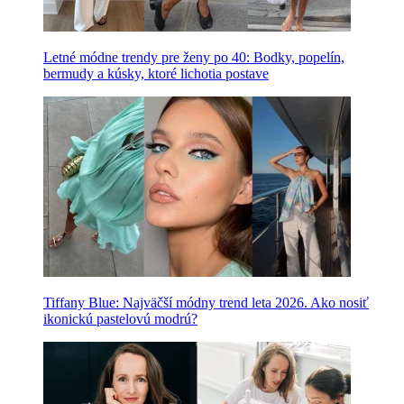
Letné módne trendy pre ženy po 40: Bodky, popelín,
bermudy a kúsky, ktoré lichotia postave
Tiffany Blue: Najväčší módny trend leta 2026. Ako nosiť
ikonickú pastelovú modrú?