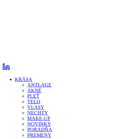
KRÁSA
ANTI-AGE
AKNÉ
PLEŤ
TELO
VLASY
NECHTY
MAKE-UP
NOVINKY
PORADŇA
PREMENY