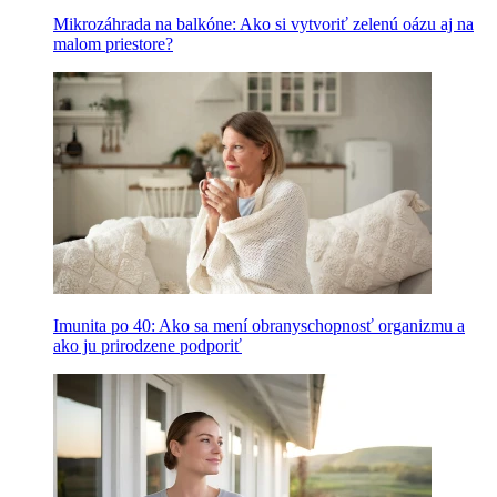
Mikrozáhrada na balkóne: Ako si vytvoriť zelenú oázu aj na
malom priestore?
Imunita po 40: Ako sa mení obranyschopnosť organizmu a
ako ju prirodzene podporiť