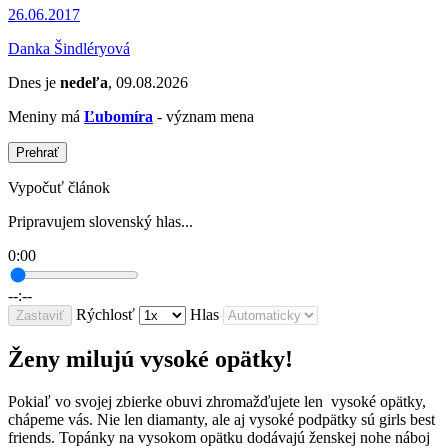
26.06.2017
Danka Šindléryová
Dnes je
nedeľa
, 09.08.2026
Meniny má
Ľubomíra
- význam mena
Prehrať
Vypočuť článok
Pripravujem slovenský hlas...
0:00
--:--
Rýchlosť
Hlas
Zastaviť
Ženy milujú vysoké opätky!
Pokiaľ vo svojej zbierke obuvi zhromažďujete len vysoké opätky,
chápeme vás. Nie len diamanty, ale aj vysoké podpätky sú girls best
friends. Topánky na vysokom opätku dodávajú ženskej nohe náboj