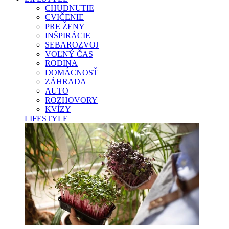
CHUDNUTIE
CVIČENIE
PRE ŽENY
INŠPIRÁCIE
SEBAROZVOJ
VOĽNÝ ČAS
RODINA
DOMÁCNOSŤ
ZÁHRADA
AUTO
ROZHOVORY
KVÍZY
LIFESTYLE