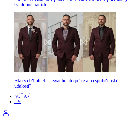
svadobné tradície
Ako sa líši oblek na svadbu, do práce a na spoločenské
udalosti?
SÚŤAŽE
TV