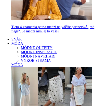
Tieto 4 znamenia patria medzi najväčšie partnerské „red
flags“. Je medzi nimi aj to vaše?
SNÁR
MÓDA
MÓDNE OUTFITY
MÓDNE INŠPIRÁCIE
MÓDNI NÁVRHÁRI
VYROB SI SAMA
MÓDA