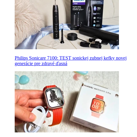
Philips Sonicare 7100: TEST sonickej zubnej kefky novej
generácie pre zdravé ďasná