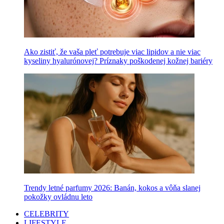
Ako zistiť, že vaša pleť potrebuje viac lipidov a nie viac
kyseliny hyalurónovej? Príznaky poškodenej kožnej bariéry
Trendy letné parfumy 2026: Banán, kokos a vôňa slanej
pokožky ovládnu leto
CELEBRITY
LIFESTYLE