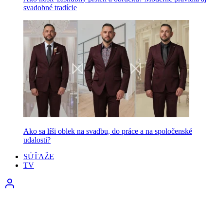
svadobné tradície
Ako sa líši oblek na svadbu, do práce a na spoločenské
udalosti?
SÚŤAŽE
TV