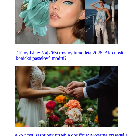
Tiffany Blue: Najväčší módny trend leta 2026. Ako nosiť
ikonickú pastelovú modrú?
Ako nosiť zásnubný prsteň a obrúčku? Moderné pravidlá aj