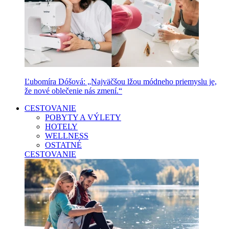
Ľubomíra Dóšová: „Najväčšou lžou módneho priemyslu je,
že nové oblečenie nás zmení.“
CESTOVANIE
POBYTY A VÝLETY
HOTELY
WELLNESS
OSTATNÉ
CESTOVANIE