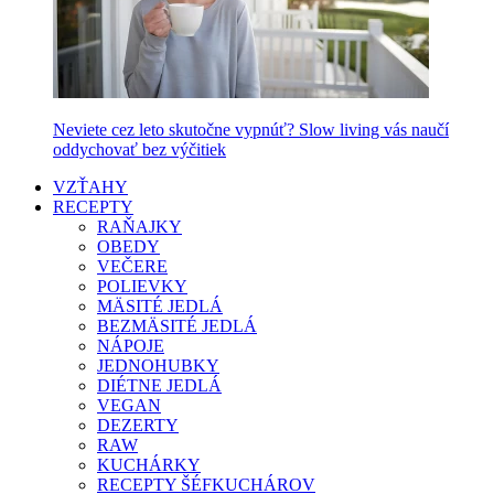
Neviete cez leto skutočne vypnúť? Slow living vás naučí
oddychovať bez výčitiek
VZŤAHY
RECEPTY
RAŇAJKY
OBEDY
VEČERE
POLIEVKY
MÄSITÉ JEDLÁ
BEZMÄSITÉ JEDLÁ
NÁPOJE
JEDNOHUBKY
DIÉTNE JEDLÁ
VEGAN
DEZERTY
RAW
KUCHÁRKY
RECEPTY ŠÉFKUCHÁROV