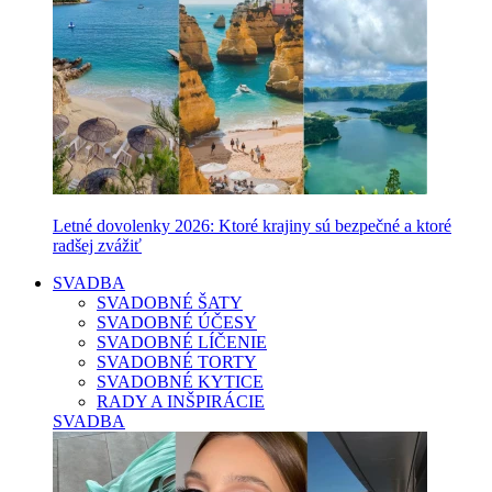
Letné dovolenky 2026: Ktoré krajiny sú bezpečné a ktoré
radšej zvážiť
SVADBA
SVADOBNÉ ŠATY
SVADOBNÉ ÚČESY
SVADOBNÉ LÍČENIE
SVADOBNÉ TORTY
SVADOBNÉ KYTICE
RADY A INŠPIRÁCIE
SVADBA