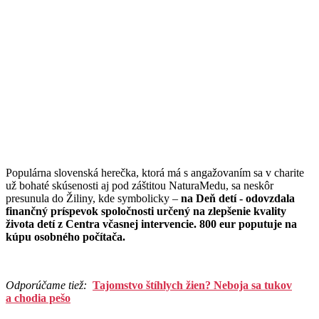
Populárna slovenská herečka, ktorá má s angažovaním sa v charite
už bohaté skúsenosti aj pod záštitou NaturaMedu, sa neskôr
presunula do Žiliny, kde symbolicky –
na Deň detí - odovzdala
finančný príspevok spoločnosti určený na zlepšenie kvality
života detí z Centra včasnej intervencie. 800 eur poputuje na
kúpu osobného počítača.
Odporúčame tiež:
Tajomstvo štíhlych žien? Neboja sa tukov
a chodia pešo