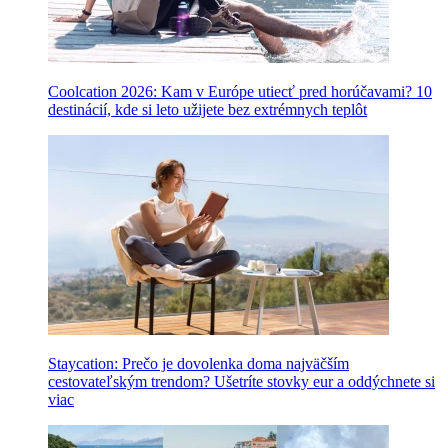
Coolcation 2026: Kam v Európe utiecť pred horúčavami? 10
destinácií, kde si leto užijete bez extrémnych teplôt
Staycation: Prečo je dovolenka doma najväčším
cestovateľským trendom? Ušetríte stovky eur a oddýchnete si
viac