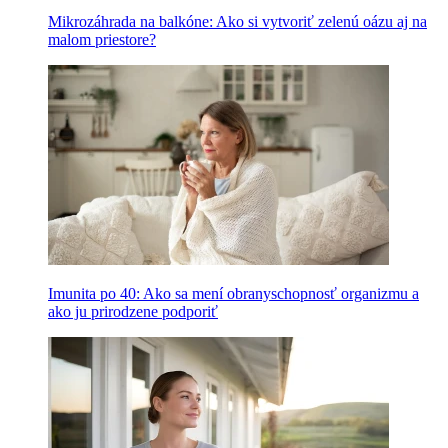
Mikrozáhrada na balkóne: Ako si vytvoriť zelenú oázu aj na
malom priestore?
Imunita po 40: Ako sa mení obranyschopnosť organizmu a
ako ju prirodzene podporiť