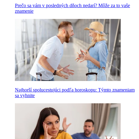
Prečo sa vám v posledných dňoch nedarí? Môže za to vaše
znamenie
Najhorší spolucestujúci podľa horoskopu: Týmto znameniam
sa vyhnite