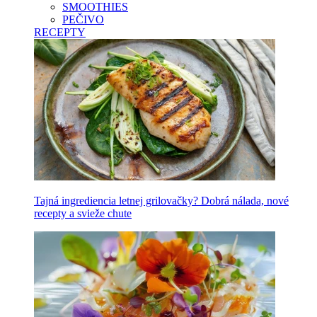
SMOOTHIES
PEČIVO
RECEPTY
Tajná ingrediencia letnej grilovačky? Dobrá nálada, nové
recepty a svieže chute