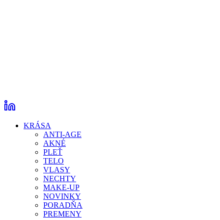
KRÁSA
ANTI-AGE
AKNÉ
PLEŤ
TELO
VLASY
NECHTY
MAKE-UP
NOVINKY
PORADŇA
PREMENY