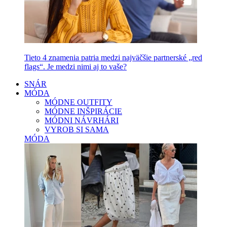
Tieto 4 znamenia patria medzi najväčšie partnerské „red
flags“. Je medzi nimi aj to vaše?
SNÁR
MÓDA
MÓDNE OUTFITY
MÓDNE INŠPIRÁCIE
MÓDNI NÁVRHÁRI
VYROB SI SAMA
MÓDA