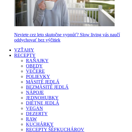
Neviete cez leto skutočne vypnúť? Slow living vás naučí
oddychovať bez výčitiek
VZŤAHY
RECEPTY
RAŇAJKY
OBEDY
VEČERE
POLIEVKY
MÄSITÉ JEDLÁ
BEZMÄSITÉ JEDLÁ
NÁPOJE
JEDNOHUBKY
DIÉTNE JEDLÁ
VEGAN
DEZERTY
RAW
KUCHÁRKY
RECEPTY ŠÉFKUCHÁROV