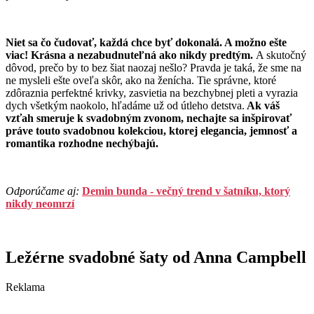
Niet sa čo čudovať, každá chce byť dokonalá. A možno ešte
viac! Krásna a nezabudnuteľná ako nikdy predtým.
A skutočný
dôvod, prečo by to bez šiat naozaj nešlo? Pravda je taká, že sme na
ne mysleli ešte oveľa skôr, ako na ženícha. Tie správne, ktoré
zdôraznia perfektné krivky, zasvietia na bezchybnej pleti a vyrazia
dych všetkým naokolo, hľadáme už od útleho detstva.
Ak váš
vzťah smeruje k svadobným zvonom, nechajte sa inšpirovať
práve touto svadobnou kolekciou, ktorej elegancia, jemnosť a
romantika rozhodne nechýbajú.
Odporúčame aj:
Demin bunda - večný trend v šatníku, ktorý
nikdy neomrzí
Ležérne svadobné šaty od Anna Campbell
Reklama