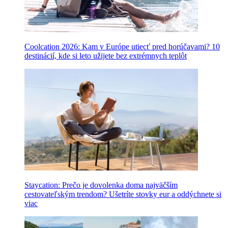
Coolcation 2026: Kam v Európe utiecť pred horúčavami? 10
destinácií, kde si leto užijete bez extrémnych teplôt
Staycation: Prečo je dovolenka doma najväčším
cestovateľským trendom? Ušetríte stovky eur a oddýchnete si
viac