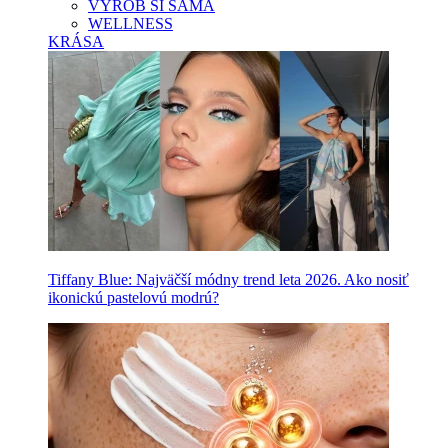
VYROB SI SAMA
WELLNESS
KRÁSA
Tiffany Blue: Najväčší módny trend leta 2026. Ako nosiť
ikonickú pastelovú modrú?