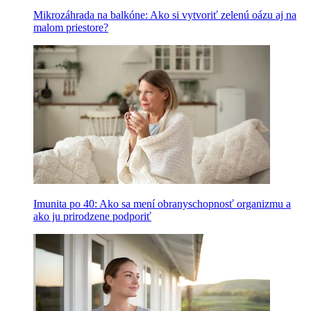
Mikrozáhrada na balkóne: Ako si vytvoriť zelenú oázu aj na
malom priestore?
Imunita po 40: Ako sa mení obranyschopnosť organizmu a
ako ju prirodzene podporiť