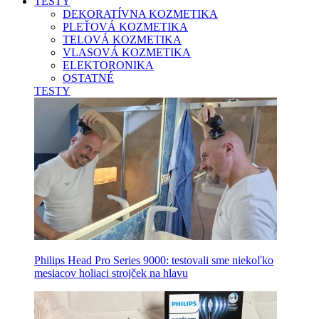
TESTY
DEKORATÍVNA KOZMETIKA
PLEŤOVÁ KOZMETIKA
TELOVÁ KOZMETIKA
VLASOVÁ KOZMETIKA
ELEKTORONIKA
OSTATNÉ
TESTY
Philips Head Pro Series 9000: testovali sme niekoľko
mesiacov holiaci strojček na hlavu