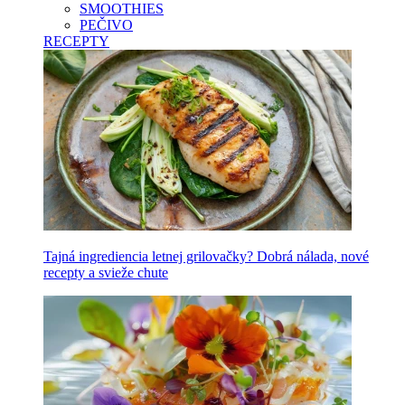
SMOOTHIES
PEČIVO
RECEPTY
Tajná ingrediencia letnej grilovačky? Dobrá nálada, nové
recepty a svieže chute