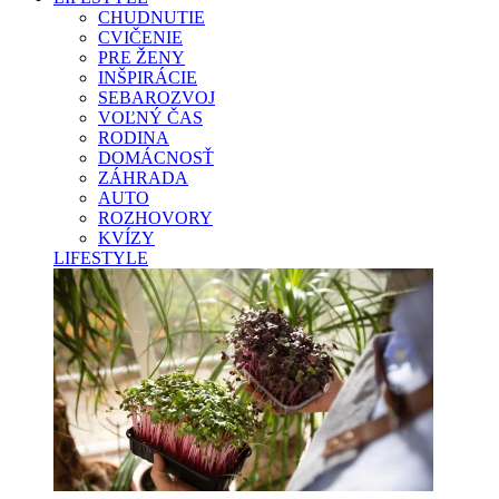
CHUDNUTIE
CVIČENIE
PRE ŽENY
INŠPIRÁCIE
SEBAROZVOJ
VOĽNÝ ČAS
RODINA
DOMÁCNOSŤ
ZÁHRADA
AUTO
ROZHOVORY
KVÍZY
LIFESTYLE