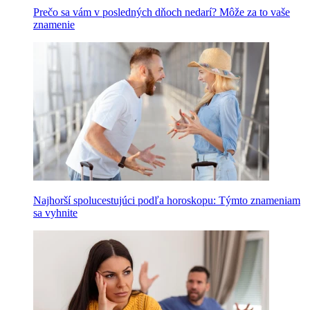
Prečo sa vám v posledných dňoch nedarí? Môže za to vaše
znamenie
Najhorší spolucestujúci podľa horoskopu: Týmto znameniam
sa vyhnite