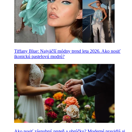
Tiffany Blue: Najväčší módny trend leta 2026. Ako nosiť
ikonickú pastelovú modrú?
Ako nosiť zásnubný prsteň a obrúčku? Moderné pravidlá aj