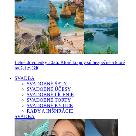
Letné dovolenky 2026: Ktoré krajiny sú bezpečné a ktoré
radšej zvážiť
SVADBA
SVADOBNÉ ŠATY
SVADOBNÉ ÚČESY
SVADOBNÉ LÍČENIE
SVADOBNÉ TORTY
SVADOBNÉ KYTICE
RADY A INŠPIRÁCIE
SVADBA