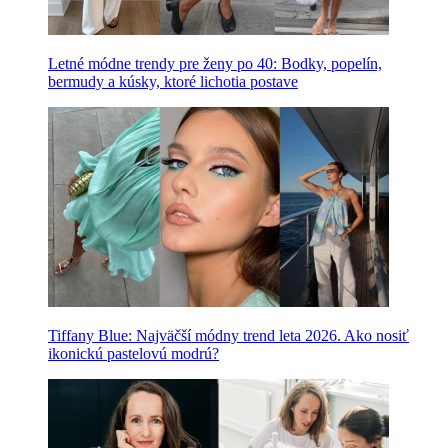
Letné módne trendy pre ženy po 40: Bodky, popelín,
bermudy a kúsky, ktoré lichotia postave
Tiffany Blue: Najväčší módny trend leta 2026. Ako nosiť
ikonickú pastelovú modrú?