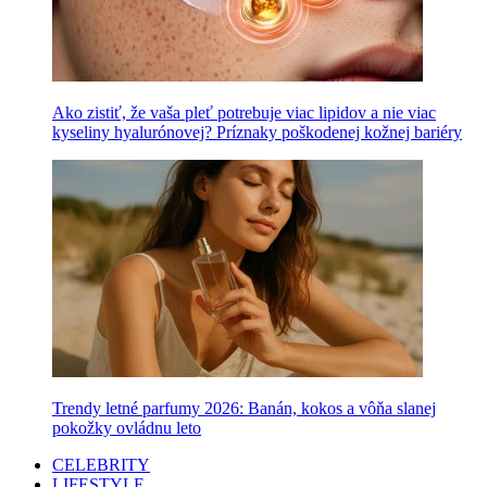
Ako zistiť, že vaša pleť potrebuje viac lipidov a nie viac
kyseliny hyalurónovej? Príznaky poškodenej kožnej bariéry
Trendy letné parfumy 2026: Banán, kokos a vôňa slanej
pokožky ovládnu leto
CELEBRITY
LIFESTYLE