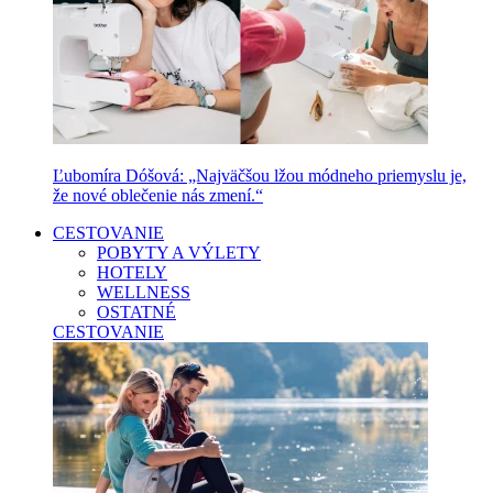
Ľubomíra Dóšová: „Najväčšou lžou módneho priemyslu je,
že nové oblečenie nás zmení.“
CESTOVANIE
POBYTY A VÝLETY
HOTELY
WELLNESS
OSTATNÉ
CESTOVANIE