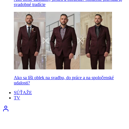
svadobné tradície
Ako sa líši oblek na svadbu, do práce a na spoločenské
udalosti?
SÚŤAŽE
TV