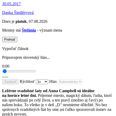
30.05.2017
Danka Šindléryová
Dnes je
piatok
, 07.08.2026
Meniny má
Štefánia
- význam mena
Prehrať
Vypočuť článok
Pripravujem slovenský hlas...
0:00
--:--
Rýchlosť
Hlas
Zastaviť
Ležérne svadobné šaty od Anna Campbell sú ideálne
na horúce letné dni.
Príjemné miesto, magický dátum, ľudia, ktorí
nás sprevádzajú po celý život, a ten pravý (možno aj ľavý) po
našom boku. To všetko je v deň „D
"
nesmierne dôležité. No bez
správnych svadobných šiat by sme asi ťažko spozorovali úsmev na
perách nevesty.