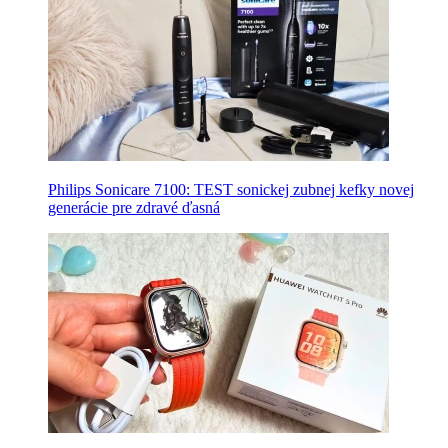
Philips Sonicare 7100: TEST sonickej zubnej kefky novej
generácie pre zdravé ďasná