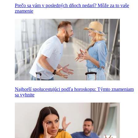
Prečo sa vám v posledných dňoch nedarí? Môže za to vaše
znamenie
Najhorší spolucestujúci podľa horoskopu: Týmto znameniam
sa vyhnite