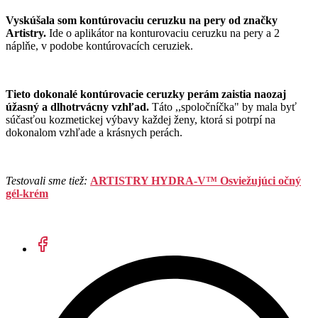
Vyskúšala som kontúrovaciu ceruzku na pery od značky
Artistry.
Ide o aplikátor na konturovaciu ceruzku na pery a 2
náplňe, v podobe kontúrovacích ceruziek.
Tieto dokonalé kontúrovacie ceruzky perám zaistia naozaj
úžasný a dlhotrvácny vzhľad.
Táto ,,spoločníčka" by mala byť
súčasťou kozmetickej výbavy každej ženy, ktorá si potrpí na
dokonalom vzhľade a krásnych perách.
Testovali sme tiež:
ARTISTRY HYDRA-V™ Osviežujúci očný
gél-krém