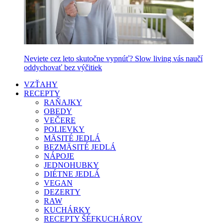
Neviete cez leto skutočne vypnúť? Slow living vás naučí
oddychovať bez výčitiek
VZŤAHY
RECEPTY
RAŇAJKY
OBEDY
VEČERE
POLIEVKY
MÄSITÉ JEDLÁ
BEZMÄSITÉ JEDLÁ
NÁPOJE
JEDNOHUBKY
DIÉTNE JEDLÁ
VEGAN
DEZERTY
RAW
KUCHÁRKY
RECEPTY ŠÉFKUCHÁROV