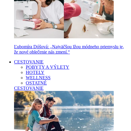
Ľubomíra Dóšová: „Najväčšou lžou módneho priemyslu je,
že nové oblečenie nás zmení.“
CESTOVANIE
POBYTY A VÝLETY
HOTELY
WELLNESS
OSTATNÉ
CESTOVANIE