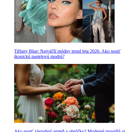
Tiffany Blue: Najväčší módny trend leta 2026. Ako nosiť
ikonickú pastelovú modrú?
Ako nosiť zásnubný prsteň a obrúčku? Moderné pravidlá aj