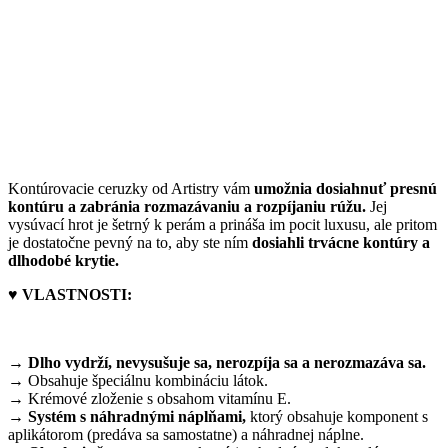
Kontúrovacie ceruzky od Artistry vám
umožnia dosiahnuť presnú
kontúru a zabránia rozmazávaniu a rozpíjaniu rúžu.
Jej
vysúvací hrot je šetrný k perám a prináša im pocit luxusu, ale pritom
je dostatočne pevný na to, aby ste ním
dosiahli trvácne kontúry a
dlhodobé krytie.
♥ VLASTNOSTI:
→
Dlho vydrží, nevysušuje sa, nerozpíja sa a nerozmazáva sa.
→ Obsahuje špeciálnu kombináciu látok.
→ Krémové zloženie s obsahom vitamínu E.
→
Systém s náhradnými náplňami,
ktorý obsahuje komponent s
aplikátorom (predáva sa samostatne) a náhradnej náplne.