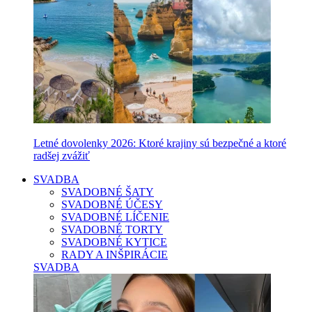
Letné dovolenky 2026: Ktoré krajiny sú bezpečné a ktoré
radšej zvážiť
SVADBA
SVADOBNÉ ŠATY
SVADOBNÉ ÚČESY
SVADOBNÉ LÍČENIE
SVADOBNÉ TORTY
SVADOBNÉ KYTICE
RADY A INŠPIRÁCIE
SVADBA