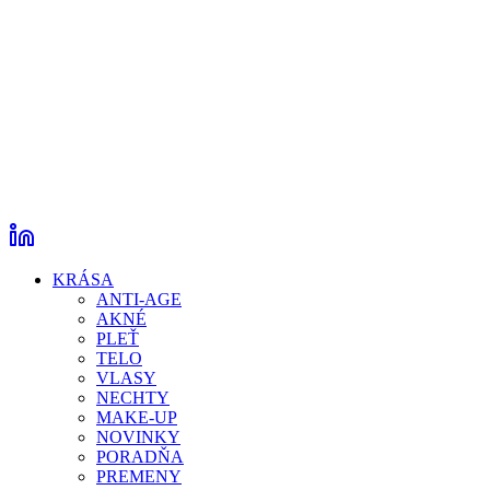
KRÁSA
ANTI-AGE
AKNÉ
PLEŤ
TELO
VLASY
NECHTY
MAKE-UP
NOVINKY
PORADŇA
PREMENY