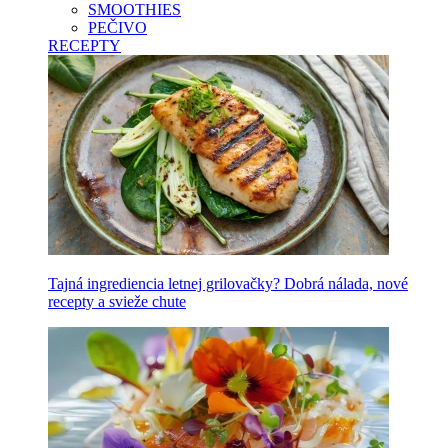
SMOOTHIES
PEČIVO
RECEPTY
Tajná ingrediencia letnej grilovačky? Dobrá nálada, nové
recepty a svieže chute