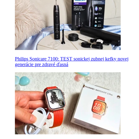
Philips Sonicare 7100: TEST sonickej zubnej kefky novej
generácie pre zdravé ďasná