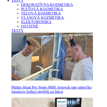
TESTY
DEKORATÍVNA KOZMETIKA
PLEŤOVÁ KOZMETIKA
TELOVÁ KOZMETIKA
VLASOVÁ KOZMETIKA
ELEKTORONIKA
OSTATNÉ
TESTY
Philips Head Pro Series 9000: testovali sme niekoľko
mesiacov holiaci strojček na hlavu