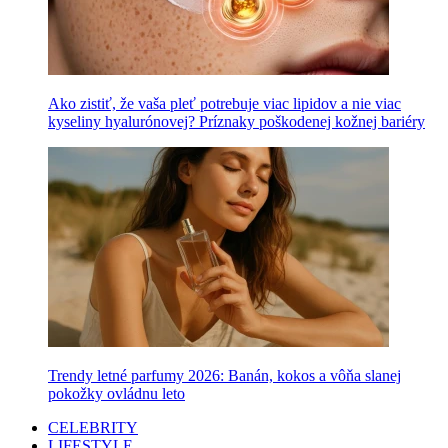
Ako zistiť, že vaša pleť potrebuje viac lipidov a nie viac
kyseliny hyalurónovej? Príznaky poškodenej kožnej bariéry
Trendy letné parfumy 2026: Banán, kokos a vôňa slanej
pokožky ovládnu leto
CELEBRITY
LIFESTYLE