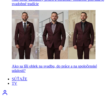
svadobné tradície
Ako sa líši oblek na svadbu, do práce a na spoločenské
udalosti?
SÚŤAŽE
TV