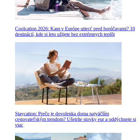
Coolcation 2026: Kam v Európe utiecť pred horúčavami? 10
destinácií, kde si leto užijete bez extrémnych teplôt
Staycation: Prečo je dovolenka doma najväčším
cestovateľským trendom? Ušetríte stovky eur a oddýchnete si
viac