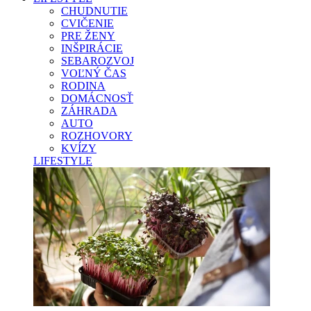
CHUDNUTIE
CVIČENIE
PRE ŽENY
INŠPIRÁCIE
SEBAROZVOJ
VOĽNÝ ČAS
RODINA
DOMÁCNOSŤ
ZÁHRADA
AUTO
ROZHOVORY
KVÍZY
LIFESTYLE