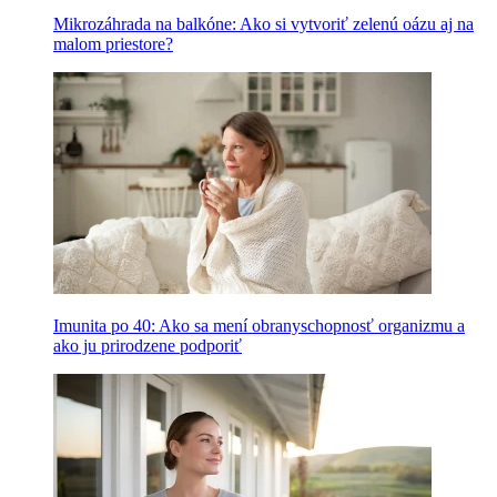
Mikrozáhrada na balkóne: Ako si vytvoriť zelenú oázu aj na
malom priestore?
Imunita po 40: Ako sa mení obranyschopnosť organizmu a
ako ju prirodzene podporiť