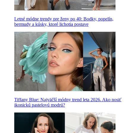
Letné módne trendy pre ženy po 40: Bodky, popelín,
bermudy a kúsky, ktoré lichotia postave
Tiffany Blue: Najväčší módny trend leta 2026. Ako nosiť
ikonickú pastelovú modrú?