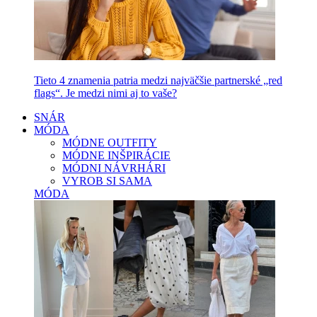
Tieto 4 znamenia patria medzi najväčšie partnerské „red
flags“. Je medzi nimi aj to vaše?
SNÁR
MÓDA
MÓDNE OUTFITY
MÓDNE INŠPIRÁCIE
MÓDNI NÁVRHÁRI
VYROB SI SAMA
MÓDA