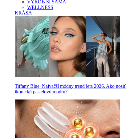
VYROB SI SAMA
WELLNESS
KRÁSA
Tiffany Blue: Najväčší módny trend leta 2026. Ako nosiť
ikonickú pastelovú modrú?