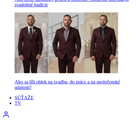
svadobné tradície
Ako sa líši oblek na svadbu, do práce a na spoločenské
udalosti?
SÚŤAŽE
TV