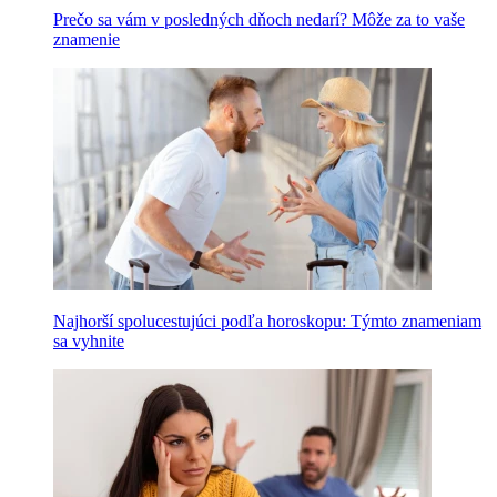
Prečo sa vám v posledných dňoch nedarí? Môže za to vaše
znamenie
Najhorší spolucestujúci podľa horoskopu: Týmto znameniam
sa vyhnite