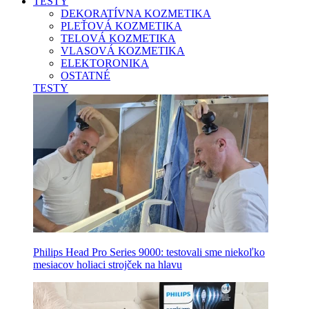
TESTY
DEKORATÍVNA KOZMETIKA
PLEŤOVÁ KOZMETIKA
TELOVÁ KOZMETIKA
VLASOVÁ KOZMETIKA
ELEKTORONIKA
OSTATNÉ
TESTY
Philips Head Pro Series 9000: testovali sme niekoľko
mesiacov holiaci strojček na hlavu