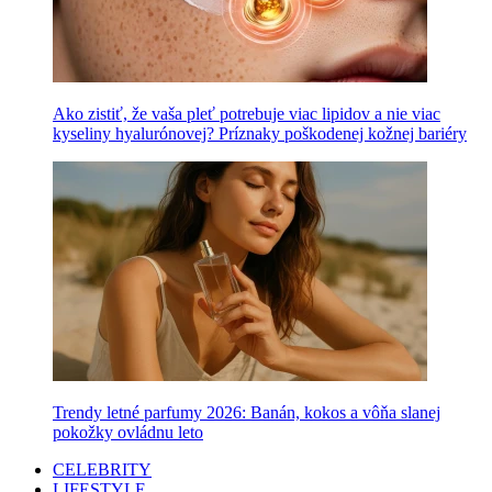
Ako zistiť, že vaša pleť potrebuje viac lipidov a nie viac
kyseliny hyalurónovej? Príznaky poškodenej kožnej bariéry
Trendy letné parfumy 2026: Banán, kokos a vôňa slanej
pokožky ovládnu leto
CELEBRITY
LIFESTYLE