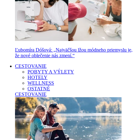
Ľubomíra Dóšová: „Najväčšou lžou módneho priemyslu je,
že nové oblečenie nás zmení.“
CESTOVANIE
POBYTY A VÝLETY
HOTELY
WELLNESS
OSTATNÉ
CESTOVANIE