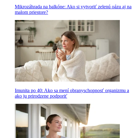
Mikrozáhrada na balkóne: Ako si vytvoriť zelenú oázu aj na
malom priestore?
Imunita po 40: Ako sa mení obranyschopnosť organizmu a
ako ju prirodzene podporiť