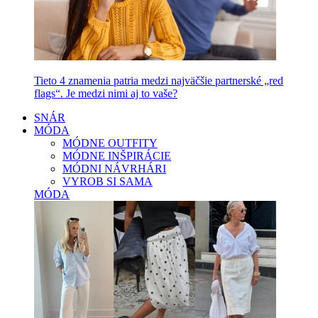
Tieto 4 znamenia patria medzi najväčšie partnerské „red
flags“. Je medzi nimi aj to vaše?
SNÁR
MÓDA
MÓDNE OUTFITY
MÓDNE INŠPIRÁCIE
MÓDNI NÁVRHÁRI
VYROB SI SAMA
MÓDA