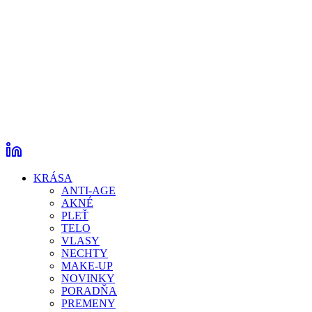
KRÁSA
ANTI-AGE
AKNÉ
PLEŤ
TELO
VLASY
NECHTY
MAKE-UP
NOVINKY
PORADŇA
PREMENY