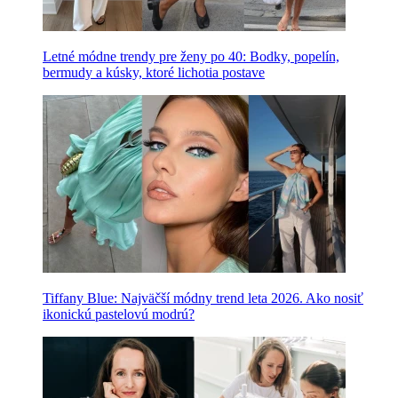
Letné módne trendy pre ženy po 40: Bodky, popelín,
bermudy a kúsky, ktoré lichotia postave
Tiffany Blue: Najväčší módny trend leta 2026. Ako nosiť
ikonickú pastelovú modrú?