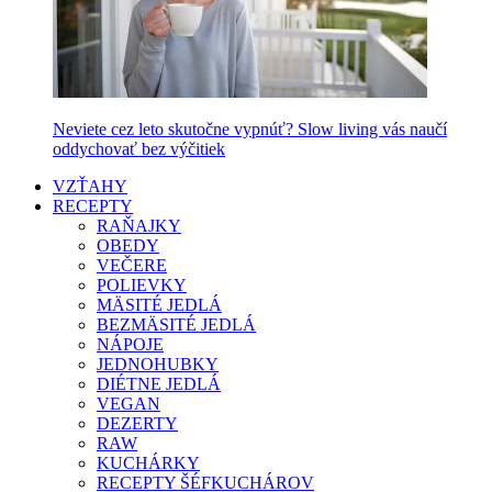
Neviete cez leto skutočne vypnúť? Slow living vás naučí
oddychovať bez výčitiek
VZŤAHY
RECEPTY
RAŇAJKY
OBEDY
VEČERE
POLIEVKY
MÄSITÉ JEDLÁ
BEZMÄSITÉ JEDLÁ
NÁPOJE
JEDNOHUBKY
DIÉTNE JEDLÁ
VEGAN
DEZERTY
RAW
KUCHÁRKY
RECEPTY ŠÉFKUCHÁROV