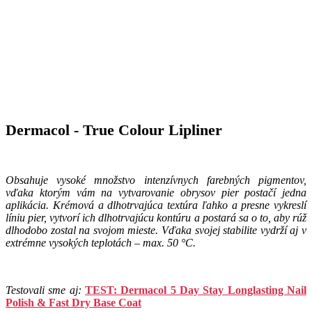
Dermacol - True Colour Lipliner
Obsahuje vysoké množstvo intenzívnych farebných pigmentov,
vďaka ktorým vám na vytvarovanie obrysov pier postačí jedna
aplikácia. Krémová a dlhotrvajúca textúra ľahko a presne vykreslí
líniu pier, vytvorí ich dlhotrvajúcu kontúru a postará sa o to, aby rúž
dlhodobo zostal na svojom mieste. Vďaka svojej stabilite vydrží aj v
extrémne vysokých teplotách – max. 50 °C.
Testovali sme aj:
TEST: Dermacol 5 Day Stay Longlasting Nail
Polish & Fast Dry Base Coat