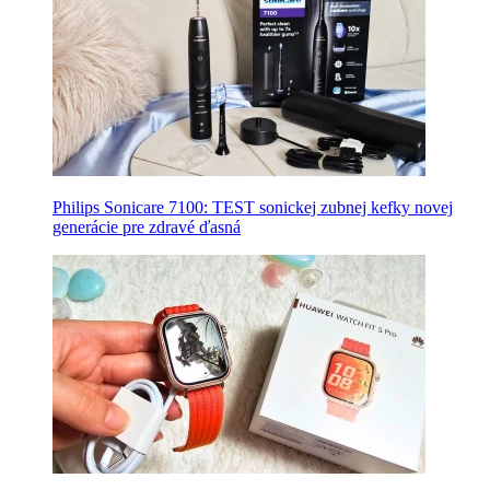
Philips Sonicare 7100: TEST sonickej zubnej kefky novej
generácie pre zdravé ďasná