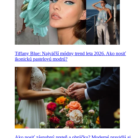
Tiffany Blue: Najväčší módny trend leta 2026. Ako nosiť
ikonickú pastelovú modrú?
Ako nosiť zásnubný prsteň a obrúčku? Moderné pravidlá aj