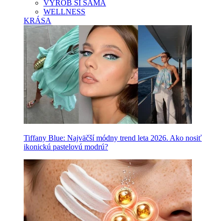
VYROB SI SAMA
WELLNESS
KRÁSA
Tiffany Blue: Najväčší módny trend leta 2026. Ako nosiť
ikonickú pastelovú modrú?