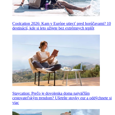
Coolcation 2026: Kam v Európe utiecť pred horúčavami? 10
destinácií, kde si leto užijete bez extrémnych teplôt
Staycation: Prečo je dovolenka doma najväčším
cestovateľským trendom? Ušetríte stovky eur a oddýchnete si
viac