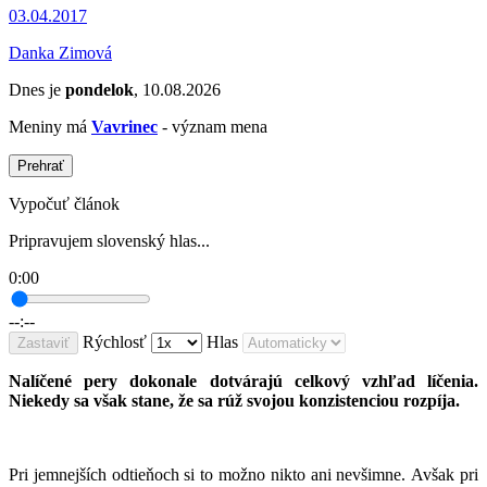
03.04.2017
Danka Zimová
Dnes je
pondelok
, 10.08.2026
Meniny má
Vavrinec
- význam mena
Prehrať
Vypočuť článok
Pripravujem slovenský hlas...
0:00
--:--
Rýchlosť
Hlas
Zastaviť
Nalíčené pery dokonale dotvárajú celkový vzhľad líčenia.
Niekedy sa však stane, že sa rúž svojou konzistenciou rozpíja.
Pri jemnejších odtieňoch si to možno nikto ani nevšimne. Avšak pri