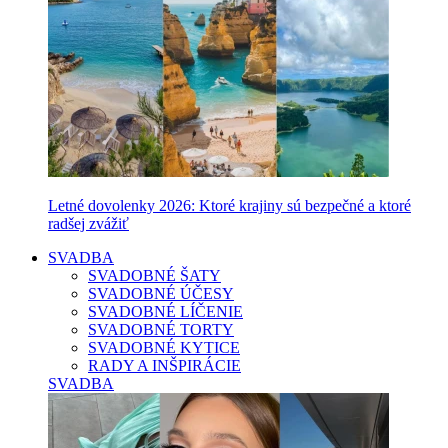
Letné dovolenky 2026: Ktoré krajiny sú bezpečné a ktoré
radšej zvážiť
SVADBA
SVADOBNÉ ŠATY
SVADOBNÉ ÚČESY
SVADOBNÉ LÍČENIE
SVADOBNÉ TORTY
SVADOBNÉ KYTICE
RADY A INŠPIRÁCIE
SVADBA