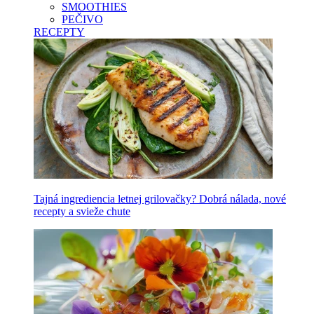
SMOOTHIES
PEČIVO
RECEPTY
Tajná ingrediencia letnej grilovačky? Dobrá nálada, nové
recepty a svieže chute