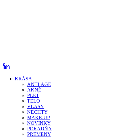
KRÁSA
ANTI-AGE
AKNÉ
PLEŤ
TELO
VLASY
NECHTY
MAKE-UP
NOVINKY
PORADŇA
PREMENY