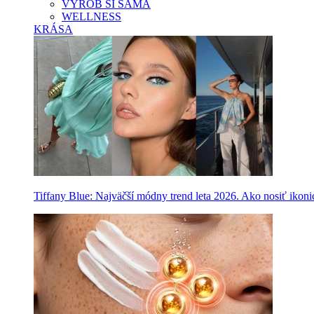
VYROB SI SAMA
WELLNESS
KRÁSA
Tiffany Blue: Najväčší módny trend leta 2026. Ako nosiť ikon