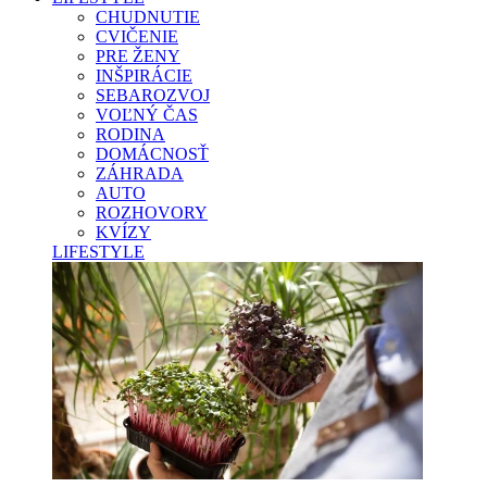
CHUDNUTIE
CVIČENIE
PRE ŽENY
INŠPIRÁCIE
SEBAROZVOJ
VOĽNÝ ČAS
RODINA
DOMÁCNOSŤ
ZÁHRADA
AUTO
ROZHOVORY
KVÍZY
LIFESTYLE