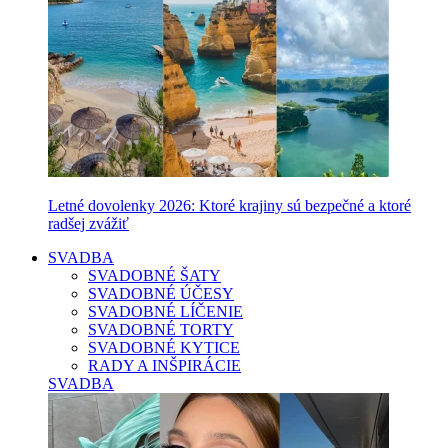
Letné dovolenky 2026: Ktoré krajiny sú bezpečné a ktoré
radšej zvážiť
SVADBA
SVADOBNÉ ŠATY
SVADOBNÉ ÚČESY
SVADOBNÉ LÍČENIE
SVADOBNÉ TORTY
SVADOBNÉ KYTICE
RADY A INŠPIRÁCIE
SVADBA