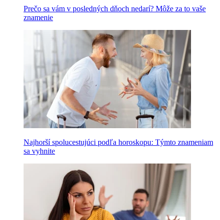
Prečo sa vám v posledných dňoch nedarí? Môže za to vaše
znamenie
Najhorší spolucestujúci podľa horoskopu: Týmto znameniam
sa vyhnite