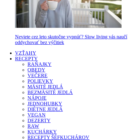
Neviete cez leto skutočne vypnúť? Slow living vás naučí
oddychovať bez výčitiek
VZŤAHY
RECEPTY
RAŇAJKY
OBEDY
VEČERE
POLIEVKY
MÄSITÉ JEDLÁ
BEZMÄSITÉ JEDLÁ
NÁPOJE
JEDNOHUBKY
DIÉTNE JEDLÁ
VEGAN
DEZERTY
RAW
KUCHÁRKY
RECEPTY ŠÉFKUCHÁROV