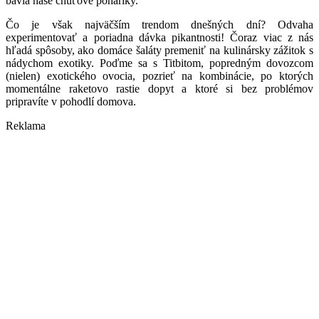
bavia naše chuťové poháriky.
Čo je však najväčším trendom dnešných dní? Odvaha
experimentovať a poriadna dávka pikantnosti! Čoraz viac z nás
hľadá spôsoby, ako domáce šaláty premeniť na kulinársky zážitok s
nádychom exotiky. Poďme sa s Titbitom, popredným dovozcom
(nielen) exotického ovocia, pozrieť na kombinácie, po ktorých
momentálne raketovo rastie dopyt a ktoré si bez problémov
pripravíte v pohodlí domova.
Reklama