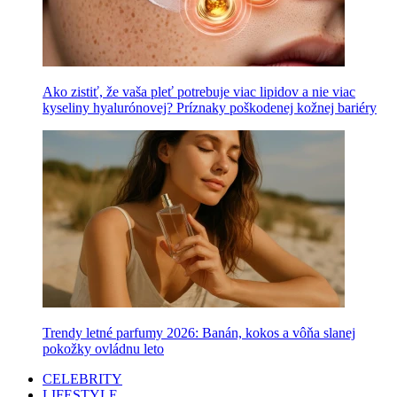
Ako zistiť, že vaša pleť potrebuje viac lipidov a nie viac
kyseliny hyalurónovej? Príznaky poškodenej kožnej bariéry
Trendy letné parfumy 2026: Banán, kokos a vôňa slanej
pokožky ovládnu leto
CELEBRITY
LIFESTYLE