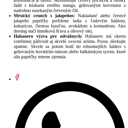
kombinácia je hitom. Skombinujte čerstvý poľníček a rímsky
šalát s kúskami zrelého manga, grilovanými krevetami a
nadrobno nasekaným červeným čili.
Mexický crunch s jalapeños:
Nakladané alebo čerstvé
jalapeño papričky perfektne ladia s ľadovým šalátom,
kukuricou, čiernou fazuľou, avokádom a koriandrom. Ako
dresing stačí limetková šťava a olivový olej.
Habanero výzva pre odvážnych:
Habanero má okrem
extrémnej pálivosti aj skvelú ovocnú arómu. Pozor, dávkujte
opatrne. Skvele sa potom hodí do robustnejších šalátov s
grilovaným hovädzím mäsom alebo balkánskym syrom, ktoré
silu papričky mierne zjemnia.