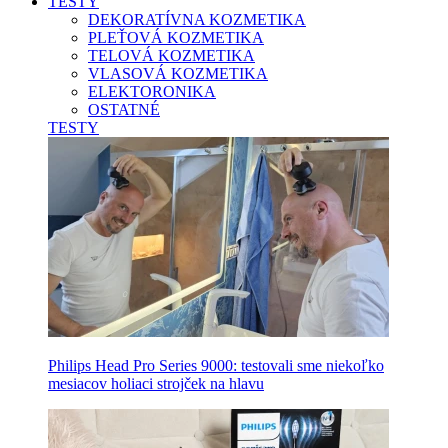
TESTY
DEKORATÍVNA KOZMETIKA
PLEŤOVÁ KOZMETIKA
TELOVÁ KOZMETIKA
VLASOVÁ KOZMETIKA
ELEKTORONIKA
OSTATNÉ
TESTY
Philips Head Pro Series 9000: testovali sme niekoľko
mesiacov holiaci strojček na hlavu