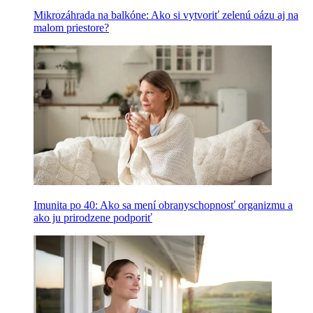
Mikrozáhrada na balkóne: Ako si vytvoriť zelenú oázu aj na
malom priestore?
Imunita po 40: Ako sa mení obranyschopnosť organizmu a
ako ju prirodzene podporiť