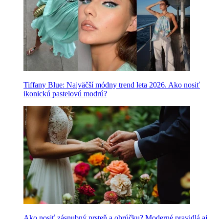
Tiffany Blue: Najväčší módny trend leta 2026. Ako nosiť
ikonickú pastelovú modrú?
Ako nosiť zásnubný prsteň a obrúčku? Moderné pravidlá aj