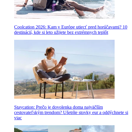
Coolcation 2026: Kam v Európe utiecť pred horúčavami? 10
destinácií, kde si leto užijete bez extrémnych teplôt
Staycation: Prečo je dovolenka doma najväčším
cestovateľským trendom? Ušetríte stovky eur a oddýchnete si
viac