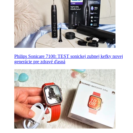
Philips Sonicare 7100: TEST sonickej zubnej kefky novej
generácie pre zdravé ďasná