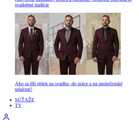
svadobné tradície
Ako sa líši oblek na svadbu, do práce a na spoločenské
udalosti?
SÚŤAŽE
TV