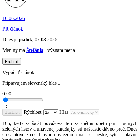
10.06.2026
PR článok
Dnes je
piatok
, 07.08.2026
Meniny má
Štefánia
- význam mena
Prehrať
Vypočuť článok
Pripravujem slovenský hlas...
0:00
--:--
Rýchlosť
Hlas
Zastaviť
Dni, kedy sa šalát považoval len za diétnu obetu plnú nudných
zelených listov a unavenej paradajky, sú našťastie dávno preč. Dnes
sú šalátové zmesi hlavnou hviezdou dňa – sú pestré, sýte, a hlavne