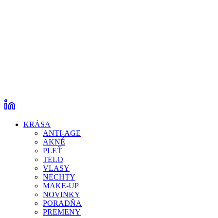
KRÁSA
ANTI-AGE
AKNÉ
PLEŤ
TELO
VLASY
NECHTY
MAKE-UP
NOVINKY
PORADŇA
PREMENY