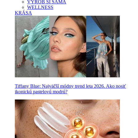
VYROB SI SAMA
WELLNESS
KRÁSA
Tiffany Blue: Najväčší módny trend leta 2026. Ako nosiť
ikonickú pastelovú modrú?