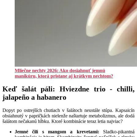
Mliečne nechty 2026: Ako dosiahnuť jemnú
manikúru, ktorá pristane aj krátkym nechtom?
Keď šalát páli: Hviezdne trio - chilli,
jalapeño a habanero
Dopyt po ostrejších chutiach v šalátoch neustále stúpa. Kapsaicín
obsiahnutý v papričkách nielenže naštartuje metabolizmus, ale dodá
šalátom nečakanú hĺbku. Ktoré kombinácie teraz letia najviac?
Jemné čili s mangom a krevetami:
Sladko-pikantná