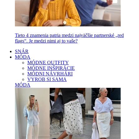
Tieto 4 znamenia patria medzi najväčšie partnerské „red
flags“. Je medzi nimi aj to vaše?
SNÁR
MÓDA
MÓDNE OUTFITY
MÓDNE INŠPIRÁCIE
MÓDNI NÁVRHÁRI
VYROB SI SAMA
MÓDA