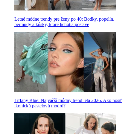
Letné módne trendy pre ženy po 40: Bodky, popelín,
bermudy a kúsky, ktoré lichotia postave
Tiffany Blue: Najväčší módny trend leta 2026. Ako nosiť
ikonickú pastelovú modrú?