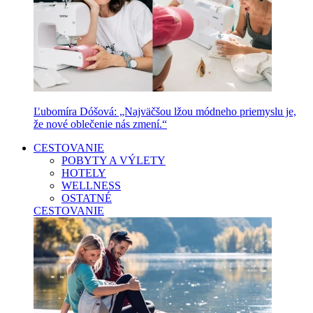
Ľubomíra Dóšová: „Najväčšou lžou módneho priemyslu je,
že nové oblečenie nás zmení.“
CESTOVANIE
POBYTY A VÝLETY
HOTELY
WELLNESS
OSTATNÉ
CESTOVANIE