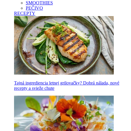
SMOOTHIES
PEČIVO
RECEPTY
Tajná ingrediencia letnej grilovačky? Dobrá nálada, nové
recepty a svieže chute