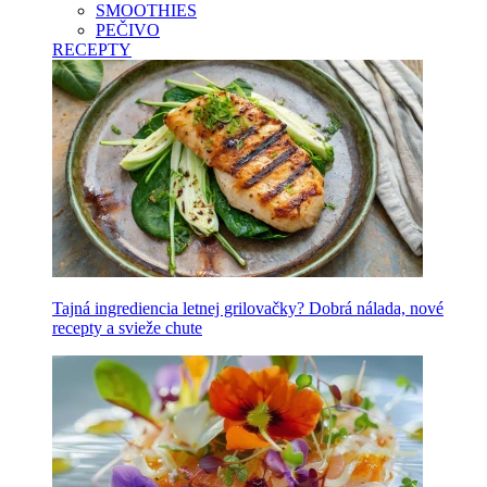
SMOOTHIES
PEČIVO
RECEPTY
Tajná ingrediencia letnej grilovačky? Dobrá nálada, nové
recepty a svieže chute