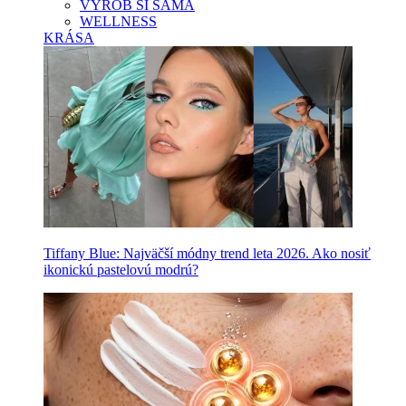
VYROB SI SAMA
WELLNESS
KRÁSA
Tiffany Blue: Najväčší módny trend leta 2026. Ako nosiť
ikonickú pastelovú modrú?