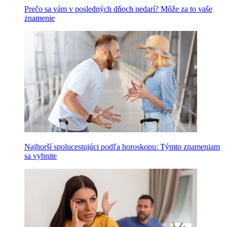
Prečo sa vám v posledných dňoch nedarí? Môže za to vaše
znamenie
Najhorší spolucestujúci podľa horoskopu: Týmto znameniam
sa vyhnite