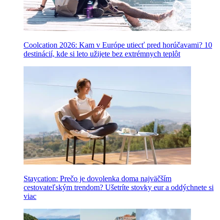
Coolcation 2026: Kam v Európe utiecť pred horúčavami? 10
destinácií, kde si leto užijete bez extrémnych teplôt
Staycation: Prečo je dovolenka doma najväčším
cestovateľským trendom? Ušetríte stovky eur a oddýchnete si
viac