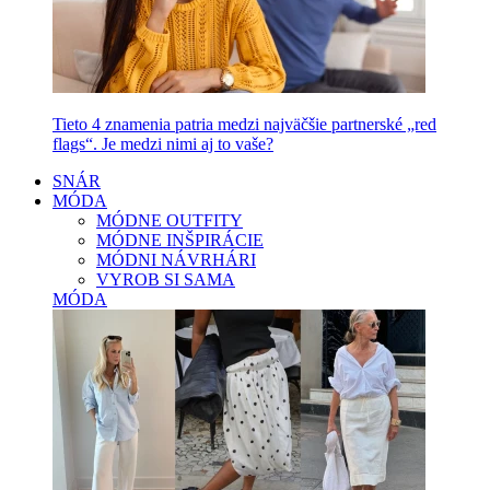
Tieto 4 znamenia patria medzi najväčšie partnerské „red
flags“. Je medzi nimi aj to vaše?
SNÁR
MÓDA
MÓDNE OUTFITY
MÓDNE INŠPIRÁCIE
MÓDNI NÁVRHÁRI
VYROB SI SAMA
MÓDA