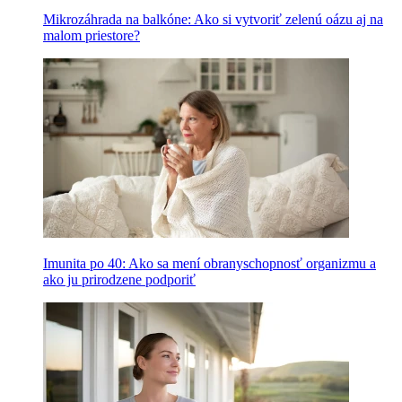
Mikrozáhrada na balkóne: Ako si vytvoriť zelenú oázu aj na
malom priestore?
Imunita po 40: Ako sa mení obranyschopnosť organizmu a
ako ju prirodzene podporiť