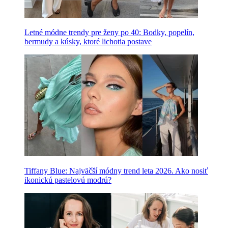
Letné módne trendy pre ženy po 40: Bodky, popelín,
bermudy a kúsky, ktoré lichotia postave
Tiffany Blue: Najväčší módny trend leta 2026. Ako nosiť
ikonickú pastelovú modrú?