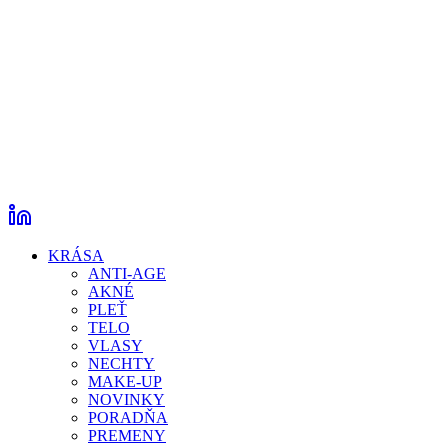
KRÁSA
ANTI-AGE
AKNÉ
PLEŤ
TELO
VLASY
NECHTY
MAKE-UP
NOVINKY
PORADŇA
PREMENY