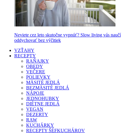
Neviete cez leto skutočne vypnúť? Slow living vás naučí
oddychovať bez výčitiek
VZŤAHY
RECEPTY
RAŇAJKY
OBEDY
VEČERE
POLIEVKY
MÄSITÉ JEDLÁ
BEZMÄSITÉ JEDLÁ
NÁPOJE
JEDNOHUBKY
DIÉTNE JEDLÁ
VEGAN
DEZERTY
RAW
KUCHÁRKY
RECEPTY ŠÉFKUCHÁROV