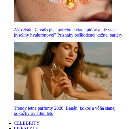
Ako zistiť, že vaša pleť potrebuje viac lipidov a nie viac
kyseliny hyalurónovej? Príznaky poškodenej kožnej bariéry
Trendy letné parfumy 2026: Banán, kokos a vôňa slanej
pokožky ovládnu leto
CELEBRITY
LIFESTYLE