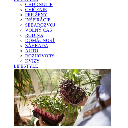
CHUDNUTIE
CVIČENIE
PRE ŽENY
INŠPIRÁCIE
SEBAROZVOJ
VOĽNÝ ČAS
RODINA
DOMÁCNOSŤ
ZÁHRADA
AUTO
ROZHOVORY
KVÍZY
LIFESTYLE