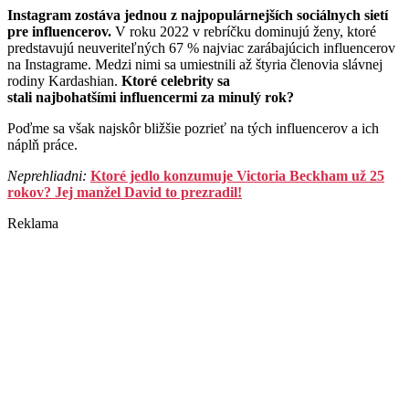
Instagram zostáva jednou z najpopulárnejších sociálnych sietí
pre influencerov.
V roku 2022 v rebríčku dominujú ženy, ktoré
predstavujú neuveriteľných 67 % najviac zarábajúcich influencerov
na Instagrame. Medzi nimi sa umiestnili až štyria členovia slávnej
rodiny Kardashian.
Ktoré celebrity sa
stali najbohatšími influencermi za minulý rok?
Poďme sa však najskôr bližšie pozrieť na tých influencerov a ich
náplň práce.
Neprehliadni:
Ktoré jedlo konzumuje Victoria Beckham už 25
rokov? Jej manžel David to prezradil!
Reklama