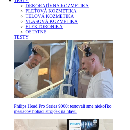
TESTY
DEKORATÍVNA KOZMETIKA
PLEŤOVÁ KOZMETIKA
TELOVÁ KOZMETIKA
VLASOVÁ KOZMETIKA
ELEKTORONIKA
OSTATNÉ
TESTY
Philips Head Pro Series 9000: testovali sme niekoľko
mesiacov holiaci strojček na hlavu