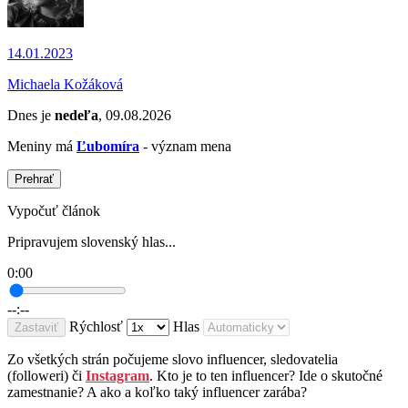
14.01.2023
Michaela Kožáková
Dnes je
nedeľa
, 09.08.2026
Meniny má
Ľubomíra
- význam mena
Prehrať
Vypočuť článok
Pripravujem slovenský hlas...
0:00
--:--
Rýchlosť
Hlas
Zastaviť
Zo všetkých strán počujeme slovo influencer, sledovatelia
(followeri) či
Instagram
. Kto je to ten influencer? Ide o skutočné
zamestnanie? A ako a koľko taký influencer zarába?