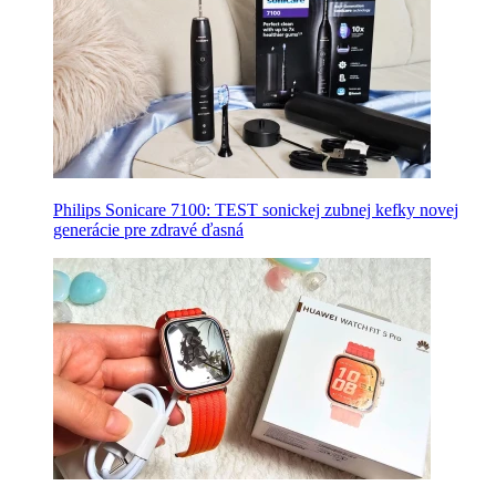
Philips Sonicare 7100: TEST sonickej zubnej kefky novej
generácie pre zdravé ďasná