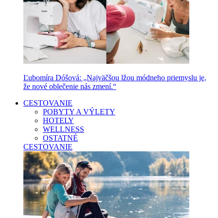
Ľubomíra Dóšová: „Najväčšou lžou módneho priemyslu je,
že nové oblečenie nás zmení.“
CESTOVANIE
POBYTY A VÝLETY
HOTELY
WELLNESS
OSTATNÉ
CESTOVANIE