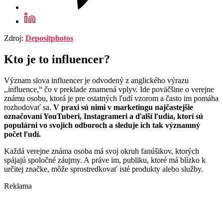
Zdroj:
Depositphotos
Kto je to influencer?
Význam slova influencer je odvodený z anglického výrazu
,,influence,“ čo v preklade znamená vplyv. Ide poväčšine o verejne
známu osobu, ktorá je pre ostatných ľudí vzorom a často im pomáha
rozhodovať sa.
V praxi sú nimi v marketingu najčastejšie
označovaní YouTuberi, Instagrameri a ďalší ľudia, ktorí sú
populárni vo svojich odboroch a sleduje ich tak významný
počet ľudí.
Každá verejne známa osoba má svoj okruh fanúšikov, ktorých
spájajú spoločné záujmy. A práve im, publiku, ktoré má blízko k
určitej značke, môže sprostredkovať isté produkty alebo služby.
Reklama