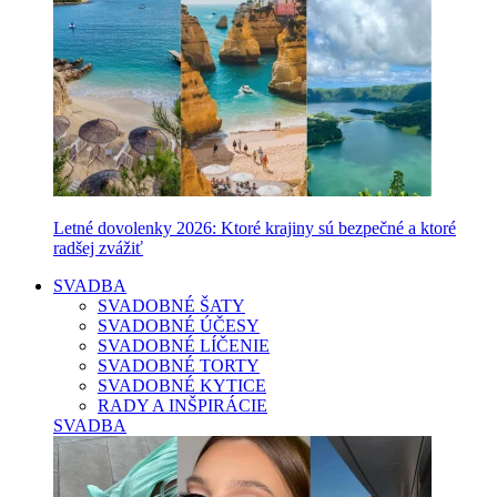
Letné dovolenky 2026: Ktoré krajiny sú bezpečné a ktoré
radšej zvážiť
SVADBA
SVADOBNÉ ŠATY
SVADOBNÉ ÚČESY
SVADOBNÉ LÍČENIE
SVADOBNÉ TORTY
SVADOBNÉ KYTICE
RADY A INŠPIRÁCIE
SVADBA