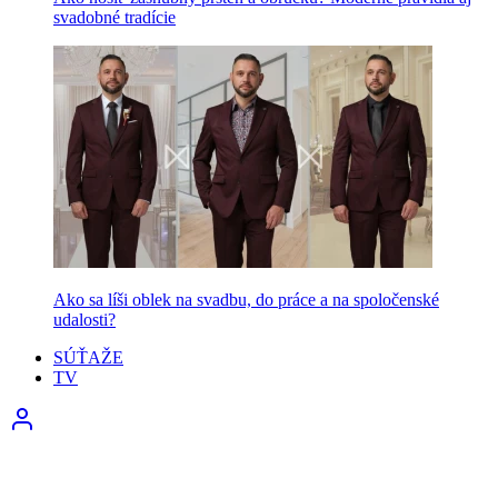
svadobné tradície
Ako sa líši oblek na svadbu, do práce a na spoločenské
udalosti?
SÚŤAŽE
TV