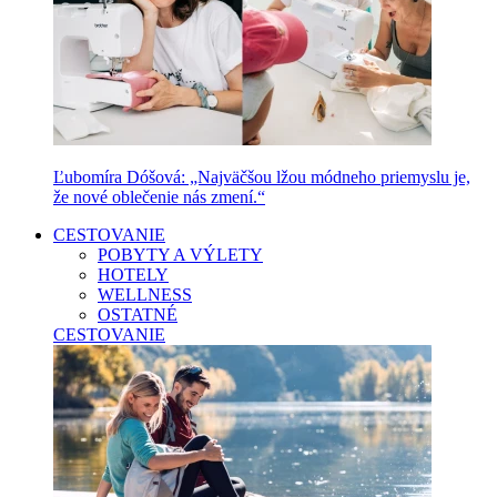
Ľubomíra Dóšová: „Najväčšou lžou módneho priemyslu je,
že nové oblečenie nás zmení.“
CESTOVANIE
POBYTY A VÝLETY
HOTELY
WELLNESS
OSTATNÉ
CESTOVANIE