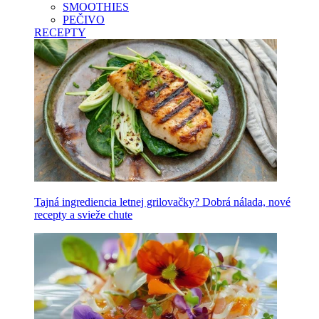
SMOOTHIES
PEČIVO
RECEPTY
Tajná ingrediencia letnej grilovačky? Dobrá nálada, nové
recepty a svieže chute