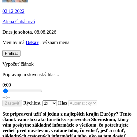
02.12.2022
Alena Čabáková
Dnes je
sobota
, 08.08.2026
Meniny má
Oskar
- význam mena
Prehrať
Vypočuť článok
Pripravujem slovenský hlas...
0:00
--:--
Rýchlosť
Hlas
Zastaviť
Ste pripravení užiť si jednu z najlepších krajín Európy? Tento
článok vám slúži ako turistický sprievodca Slovinskom, ktorý
vám poskytne základné informácie o všetkom, čo potrebujete
vedieť pred návštevou, vrátane toho, čo vidieť, jesť a robiť,
základných cestovných informácií a toho, ako sa tam dostať.