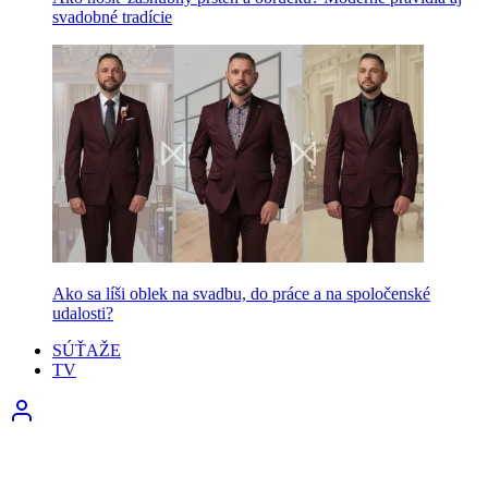
svadobné tradície
Ako sa líši oblek na svadbu, do práce a na spoločenské
udalosti?
SÚŤAŽE
TV