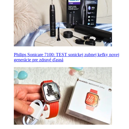
Philips Sonicare 7100: TEST sonickej zubnej kefky novej
generácie pre zdravé ďasná