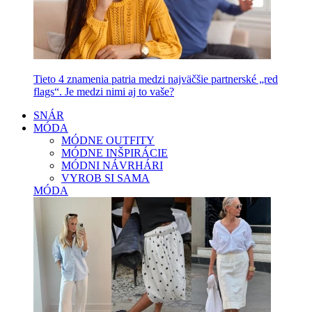
Tieto 4 znamenia patria medzi najväčšie partnerské „red
flags“. Je medzi nimi aj to vaše?
SNÁR
MÓDA
MÓDNE OUTFITY
MÓDNE INŠPIRÁCIE
MÓDNI NÁVRHÁRI
VYROB SI SAMA
MÓDA