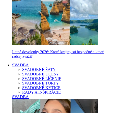
Letné dovolenky 2026: Ktoré krajiny sú bezpečné a ktoré
radšej zvážiť
SVADBA
SVADOBNÉ ŠATY
SVADOBNÉ ÚČESY
SVADOBNÉ LÍČENIE
SVADOBNÉ TORTY
SVADOBNÉ KYTICE
RADY A INŠPIRÁCIE
SVADBA