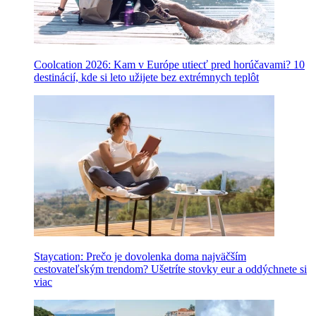
Coolcation 2026: Kam v Európe utiecť pred horúčavami? 10
destinácií, kde si leto užijete bez extrémnych teplôt
Staycation: Prečo je dovolenka doma najväčším
cestovateľským trendom? Ušetríte stovky eur a oddýchnete si
viac