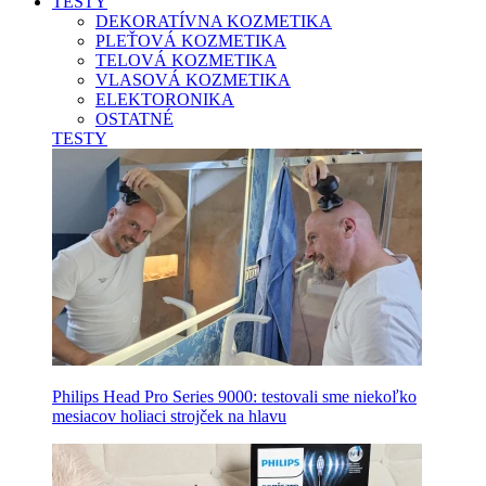
TESTY
DEKORATÍVNA KOZMETIKA
PLEŤOVÁ KOZMETIKA
TELOVÁ KOZMETIKA
VLASOVÁ KOZMETIKA
ELEKTORONIKA
OSTATNÉ
TESTY
Philips Head Pro Series 9000: testovali sme niekoľko
mesiacov holiaci strojček na hlavu