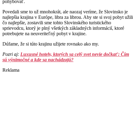
pohybovať.
Povedali sme to už mnohokrát, ale naozaj veríme, že Slovinsko je
najlepšia krajina v Európe, libra za librou. Aby ste si svoj pobyt užili
čo najlepšie, zostavili sme tohto Slovinského turistického
sprievodcu, ktorý je plný všetkých základných informácií, ktoré
potrebujete na neuveriteľný pobyt v krajine.
Dúfame, že si túto krajinu užijete rovnako ako my.
Pozri aj:
Luxusné hotely, ktorých sa celý svet nevie dočkať: Čím
sú výnimočné a kde sa nachádzajú?
Reklama