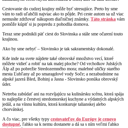
Cestovanie do cudzej krajiny môže byť stresujúce. Preto by sme
vám to radi uľahčili najviac ako to pôjde. Pri ceste autom sa už viac
nemusíte zdržovať nákupom diaľničnej známky.
Táto stránka
vám
pomôže kúpiť si ju popredu z pohodlia domova.
Teraz sme podnikli päť ciest do Slovinska a stále sme očarení touto
krajinou.
Ako by sme nebyť – Slovinsko je tak sakramentsky dokonalé.
Kde inde na svete nájdete také obrovské množstvo vecí, ktoré
môžete vidieť a robiť na tak malej ploche? Od vrcholkov Julských
Álp až po pobrežie Stredozemného mora; malebné uličky starého
mesta Ľubľany až po smaragdové vody Soče; a nezabudnime na
alpské jazerá Bled, Bohinj a Jasna - Slovinsko ponúka obrovský
úder.
Netreba zabúdať ani na rozvíjajúcu sa kulinársku scénu, ktorá spája
to najlepšie z čerstvej stredomorskej kuchyne a výdatných alpských
jedál, a na vínnu kultúru, ktorá konkuruje talianskej alebo
chorvátskej.
A čo viac, pre všetky typy
cestovateľov do Európy je cenovo
dostupné
, ľahko sa k nemu dostanete a dá sa s ním veľmi ľahko