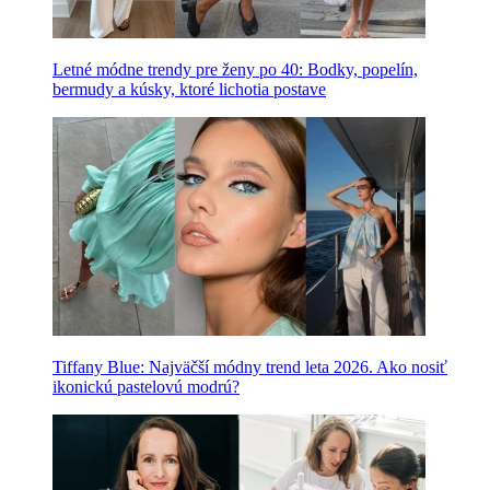
Letné módne trendy pre ženy po 40: Bodky, popelín,
bermudy a kúsky, ktoré lichotia postave
Tiffany Blue: Najväčší módny trend leta 2026. Ako nosiť
ikonickú pastelovú modrú?