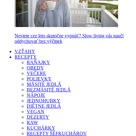
Neviete cez leto skutočne vypnúť? Slow living vás naučí
oddychovať bez výčitiek
VZŤAHY
RECEPTY
RAŇAJKY
OBEDY
VEČERE
POLIEVKY
MÄSITÉ JEDLÁ
BEZMÄSITÉ JEDLÁ
NÁPOJE
JEDNOHUBKY
DIÉTNE JEDLÁ
VEGAN
DEZERTY
RAW
KUCHÁRKY
RECEPTY ŠÉFKUCHÁROV