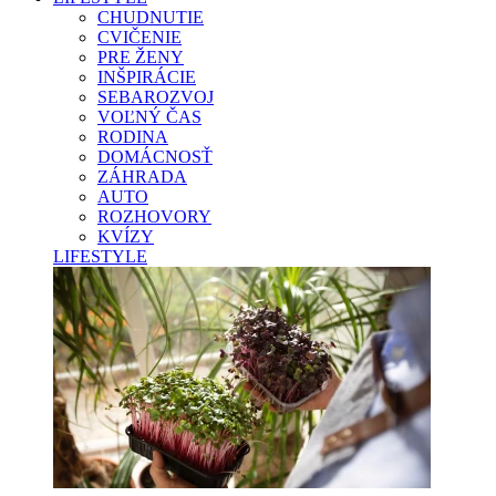
CHUDNUTIE
CVIČENIE
PRE ŽENY
INŠPIRÁCIE
SEBAROZVOJ
VOĽNÝ ČAS
RODINA
DOMÁCNOSŤ
ZÁHRADA
AUTO
ROZHOVORY
KVÍZY
LIFESTYLE