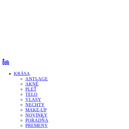
KRÁSA
ANTI-AGE
AKNÉ
PLEŤ
TELO
VLASY
NECHTY
MAKE-UP
NOVINKY
PORADŇA
PREMENY