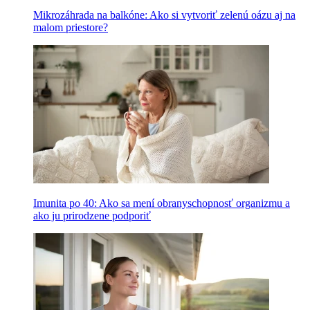
Mikrozáhrada na balkóne: Ako si vytvoriť zelenú oázu aj na
malom priestore?
Imunita po 40: Ako sa mení obranyschopnosť organizmu a
ako ju prirodzene podporiť