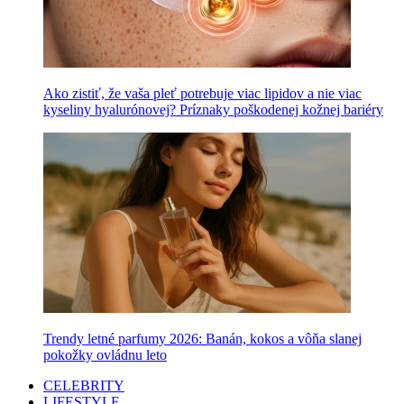
Ako zistiť, že vaša pleť potrebuje viac lipidov a nie viac
kyseliny hyalurónovej? Príznaky poškodenej kožnej bariéry
Trendy letné parfumy 2026: Banán, kokos a vôňa slanej
pokožky ovládnu leto
CELEBRITY
LIFESTYLE