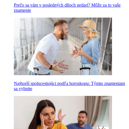
Prečo sa vám v posledných dňoch nedarí? Môže za to vaše
znamenie
Najhorší spolucestujúci podľa horoskopu: Týmto znameniam
sa vyhnite