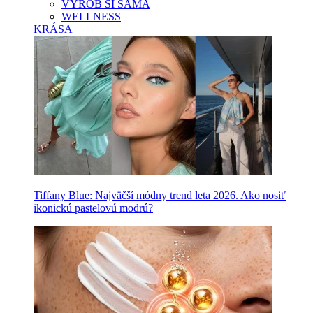
VYROB SI SAMA
WELLNESS
KRÁSA
Tiffany Blue: Najväčší módny trend leta 2026. Ako nosiť
ikonickú pastelovú modrú?