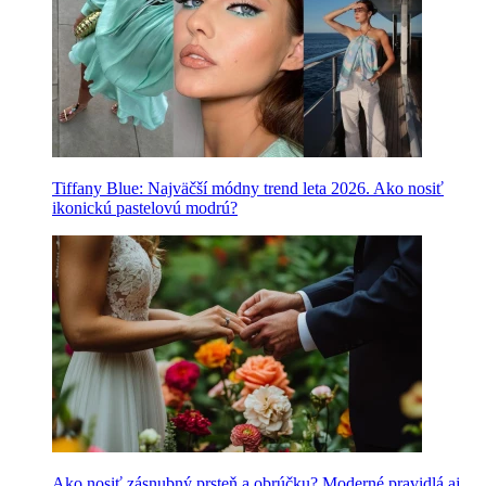
Tiffany Blue: Najväčší módny trend leta 2026. Ako nosiť
ikonickú pastelovú modrú?
Ako nosiť zásnubný prsteň a obrúčku? Moderné pravidlá aj