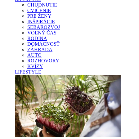
CHUDNUTIE
CVIČENIE
PRE ŽENY
INŠPIRÁCIE
SEBAROZVOJ
VOĽNÝ ČAS
RODINA
DOMÁCNOSŤ
ZÁHRADA
AUTO
ROZHOVORY
KVÍZY
LIFESTYLE