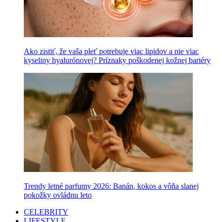
Ako zistiť, že vaša pleť potrebuje viac lipidov a nie viac
kyseliny hyalurónovej? Príznaky poškodenej kožnej bariéry
Trendy letné parfumy 2026: Banán, kokos a vôňa slanej
pokožky ovládnu leto
CELEBRITY
LIFESTYLE