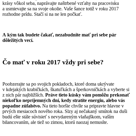
krásy vôkol seba, naprávajte naštrbené vzťahy na pracovisku
a usmievajte sa na svoje okolie. Vaše šance totiž v roku 2017
rozhodne prídu. Stačí si na ne len počkať.
A kým tak budete čakať, nezabudnite mať pri sebe pár
dôležitých vecí.
Čo mať v roku 2017 vždy pri sebe?
Poobzerajte sa po svojich pokladoch, ktoré doma ukrývate
v kdejakých krabičkách, škatuľkách a šperkovničkách a vyberte si
z nich pár najbližších.
Práve tieto kúsky vám pomôžu prekonať
niekoľko nepríjemných dní, kedy stratíte energiu, alebo vás
popadne zúfalstvo.
Na tieto horšie chvíle sa pripravte hlavne v
prvých mesiacoch nového roka. Slzy aj nečakaný smútok na duši
budú ešte stále súvisieť s nevydareným vlaňajškom, vaším
bilancovaním, ale tiež so zimou, ktorú naozaj nemusíte.