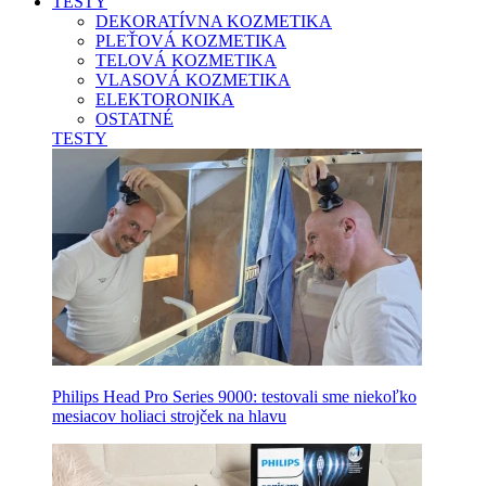
TESTY
DEKORATÍVNA KOZMETIKA
PLEŤOVÁ KOZMETIKA
TELOVÁ KOZMETIKA
VLASOVÁ KOZMETIKA
ELEKTORONIKA
OSTATNÉ
TESTY
Philips Head Pro Series 9000: testovali sme niekoľko
mesiacov holiaci strojček na hlavu