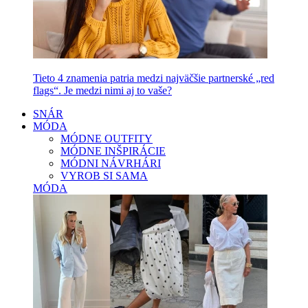
Tieto 4 znamenia patria medzi najväčšie partnerské „red
flags“. Je medzi nimi aj to vaše?
SNÁR
MÓDA
MÓDNE OUTFITY
MÓDNE INŠPIRÁCIE
MÓDNI NÁVRHÁRI
VYROB SI SAMA
MÓDA