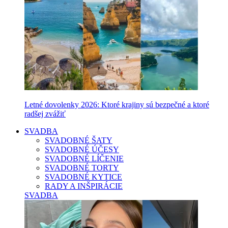
Letné dovolenky 2026: Ktoré krajiny sú bezpečné a ktoré
radšej zvážiť
SVADBA
SVADOBNÉ ŠATY
SVADOBNÉ ÚČESY
SVADOBNÉ LÍČENIE
SVADOBNÉ TORTY
SVADOBNÉ KYTICE
RADY A INŠPIRÁCIE
SVADBA