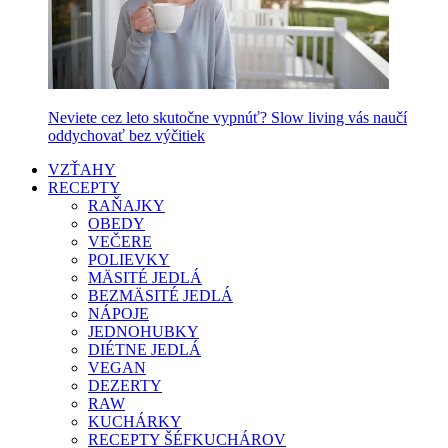
Neviete cez leto skutočne vypnúť? Slow living vás naučí
oddychovať bez výčitiek
VZŤAHY
RECEPTY
RAŇAJKY
OBEDY
VEČERE
POLIEVKY
MÄSITÉ JEDLÁ
BEZMÄSITÉ JEDLÁ
NÁPOJE
JEDNOHUBKY
DIÉTNE JEDLÁ
VEGAN
DEZERTY
RAW
KUCHÁRKY
RECEPTY ŠÉFKUCHÁROV