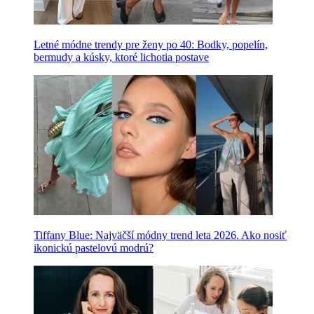
Letné módne trendy pre ženy po 40: Bodky, popelín,
bermudy a kúsky, ktoré lichotia postave
Tiffany Blue: Najväčší módny trend leta 2026. Ako nosiť
ikonickú pastelovú modrú?