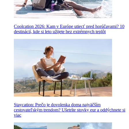
Coolcation 2026: Kam v Európe utiecť pred horúčavami? 10
destinácií, kde si leto užijete bez extrémnych teplôt
Staycation: Prečo je dovolenka doma najväčším
cestovateľským trendom? Ušetríte stovky eur a oddýchnete si
viac