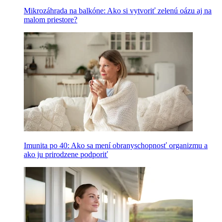
Mikrozáhrada na balkóne: Ako si vytvoriť zelenú oázu aj na
malom priestore?
Imunita po 40: Ako sa mení obranyschopnosť organizmu a
ako ju prirodzene podporiť