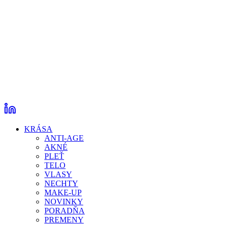
KRÁSA
ANTI-AGE
AKNÉ
PLEŤ
TELO
VLASY
NECHTY
MAKE-UP
NOVINKY
PORADŇA
PREMENY