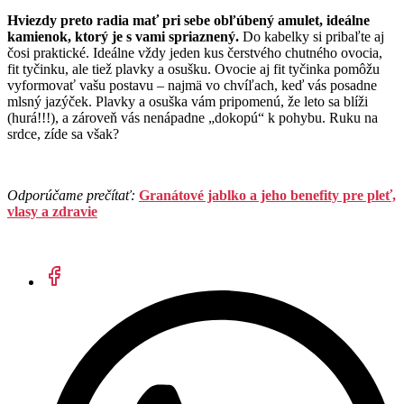
Hviezdy preto radia mať pri sebe obľúbený amulet, ideálne
kamienok, ktorý je s vami spriaznený.
Do kabelky si pribaľte aj
čosi praktické. Ideálne vždy jeden kus čerstvého chutného ovocia,
fit tyčinku, ale tiež plavky a osušku. Ovocie aj fit tyčinka pomôžu
vyformovať vašu postavu – najmä vo chvíľach, keď vás posadne
mlsný jazýček. Plavky a osuška vám pripomenú, že leto sa blíži
(hurá!!!), a zároveň vás nenápadne „dokopú“ k pohybu. Ruku na
srdce, zíde sa však?
Odporúčame prečítať:
Granátové jablko a jeho benefity pre pleť,
vlasy a zdravie