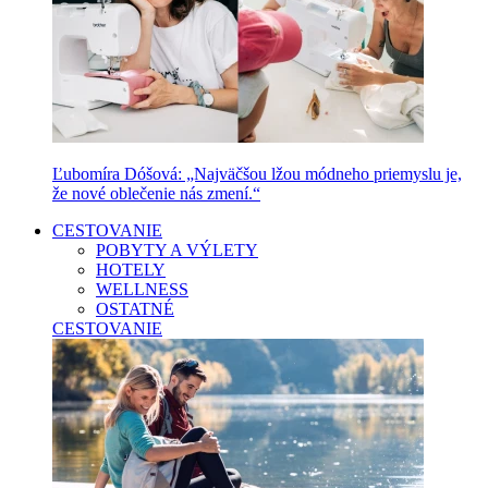
Ľubomíra Dóšová: „Najväčšou lžou módneho priemyslu je,
že nové oblečenie nás zmení.“
CESTOVANIE
POBYTY A VÝLETY
HOTELY
WELLNESS
OSTATNÉ
CESTOVANIE