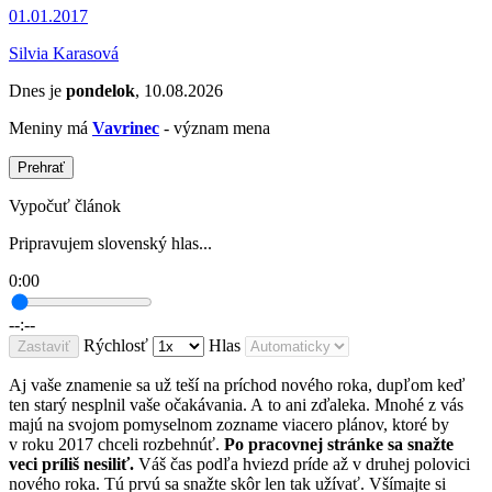
01.01.2017
Silvia Karasová
Dnes je
pondelok
, 10.08.2026
Meniny má
Vavrinec
- význam mena
Prehrať
Vypočuť článok
Pripravujem slovenský hlas...
0:00
--:--
Rýchlosť
Hlas
Zastaviť
Aj vaše znamenie sa už teší na príchod nového roka, dupľom keď
ten starý nesplnil vaše očakávania. A to ani zďaleka. Mnohé z vás
majú na svojom pomyselnom zozname viacero plánov, ktoré by
v roku 2017 chceli rozbehnúť.
Po pracovnej stránke sa snažte
veci príliš nesiliť.
Váš čas podľa hviezd príde až v druhej polovici
nového roka. Tú prvú sa snažte skôr len tak užívať. Všímajte si