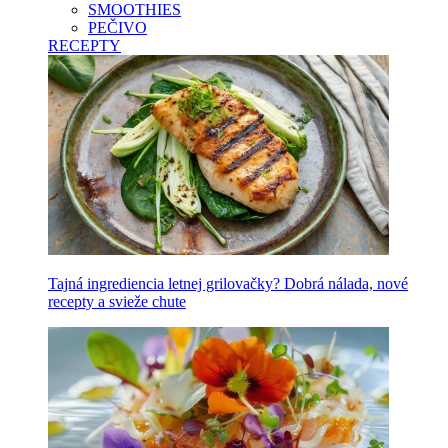
SMOOTHIES
PEČIVO
RECEPTY
Tajná ingrediencia letnej grilovačky? Dobrá nálada, nové
recepty a svieže chute