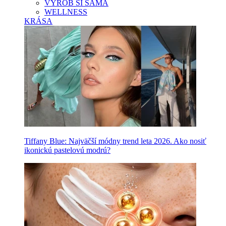
VYROB SI SAMA
WELLNESS
KRÁSA
Tiffany Blue: Najväčší módny trend leta 2026. Ako nosiť
ikonickú pastelovú modrú?