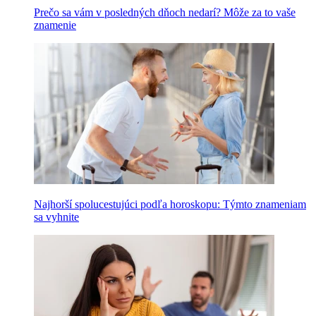
Prečo sa vám v posledných dňoch nedarí? Môže za to vaše
znamenie
Najhorší spolucestujúci podľa horoskopu: Týmto znameniam
sa vyhnite