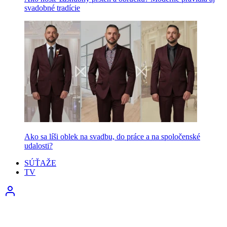
svadobné tradície
Ako sa líši oblek na svadbu, do práce a na spoločenské
udalosti?
SÚŤAŽE
TV