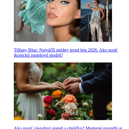
Tiffany Blue: Najväčší módny trend leta 2026. Ako nosiť
ikonickú pastelovú modrú?
Ako nosiť zásnubný prsteň a obrúčku? Moderné pravidlá aj