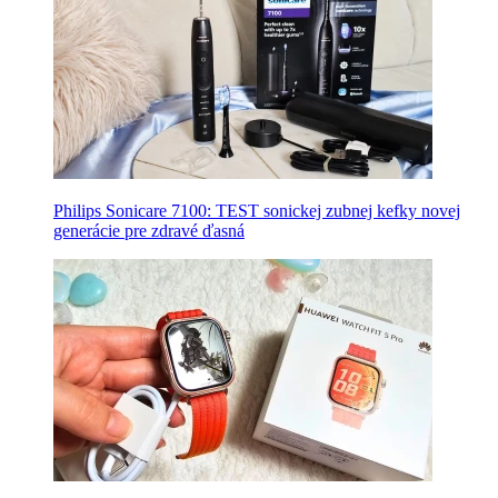
Philips Sonicare 7100: TEST sonickej zubnej kefky novej
generácie pre zdravé ďasná