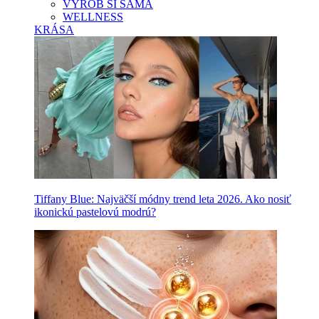
VYROB SI SAMA
WELLNESS
KRÁSA
Tiffany Blue: Najväčší módny trend leta 2026. Ako nosiť
ikonickú pastelovú modrú?