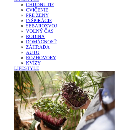
CHUDNUTIE
CVIČENIE
PRE ŽENY
INŠPIRÁCIE
SEBAROZVOJ
VOĽNÝ ČAS
RODINA
DOMÁCNOSŤ
ZÁHRADA
AUTO
ROZHOVORY
KVÍZY
LIFESTYLE