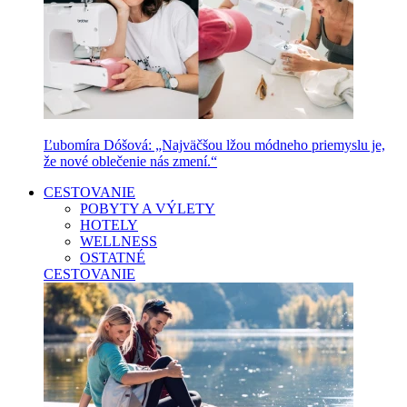
Ľubomíra Dóšová: „Najväčšou lžou módneho priemyslu je,
že nové oblečenie nás zmení.“
CESTOVANIE
POBYTY A VÝLETY
HOTELY
WELLNESS
OSTATNÉ
CESTOVANIE