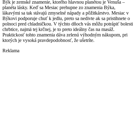
Býk je zemské znamenie, ktorého hlavnou planétou je Venuša –
planéta lásky. Keď sa Mesiac prehupne zo znamenia Býka,
lákavými sa tak stávajú zmyselné nápady a pôžitkárstvo. Mesiac v
Býkovi podporuje chuť k jedlu, preto sa nedivte ak sa pristihnete o
polnoci pred chladničkou. V týchto dňoch vás môžu potrápiť bolesti
chrbtice, najmä tej krčnej, je to preto ideálny čas na masáž.
Praktickosť tohto znamenia dáva zelenú výhodným nákupom, pri
ktorých je vysoká pravdepodobnosť, že ušetríte.
Reklama