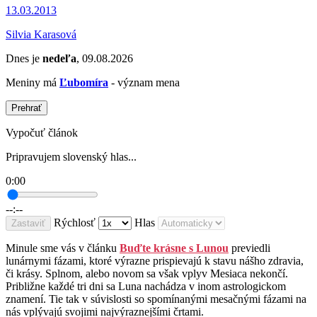
13.03.2013
Silvia Karasová
Dnes je
nedeľa
, 09.08.2026
Meniny má
Ľubomíra
- význam mena
Prehrať
Vypočuť článok
Pripravujem slovenský hlas...
0:00
--:--
Rýchlosť
Hlas
Zastaviť
Minule sme vás v článku
Buďte krásne s Lunou
previedli
lunárnymi fázami, ktoré výrazne prispievajú k stavu nášho zdravia,
či krásy. Splnom, alebo novom sa však vplyv Mesiaca nekončí.
Približne každé tri dni sa Luna nachádza v inom astrologickom
znamení. Tie tak v súvislosti so spomínanými mesačnými fázami na
nás vplývajú svojimi najvýraznejšími črtami.