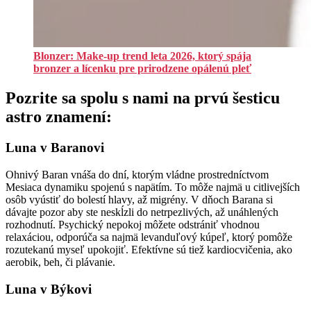
Blonzer: Make-up trend leta 2026, ktorý spája
bronzer a lícenku pre prirodzene opálenú pleť
Pozrite sa spolu s nami na prvú šesticu
astro znamení:
Luna v Baranovi
Ohnivý Baran vnáša do dní, ktorým vládne prostredníctvom
Mesiaca dynamiku spojenú s napätím. To môže najmä u citlivejších
osôb vyústiť do bolestí hlavy, až migrény. V dňoch Barana si
dávajte pozor aby ste neskĺzli do netrpezlivých, až unáhlených
rozhodnutí. Psychický nepokoj môžete odstrániť vhodnou
relaxáciou, odporúča sa najmä levanduľový kúpeľ, ktorý pomôže
rozutekanú myseľ upokojiť. Efektívne sú tiež kardiocvičenia, ako
aerobik, beh, či plávanie.
Luna v Býkovi