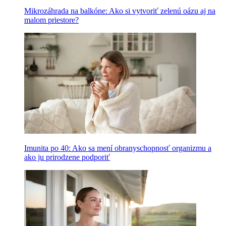
Mikrozáhrada na balkóne: Ako si vytvoriť zelenú oázu aj na
malom priestore?
Imunita po 40: Ako sa mení obranyschopnosť organizmu a
ako ju prirodzene podporiť