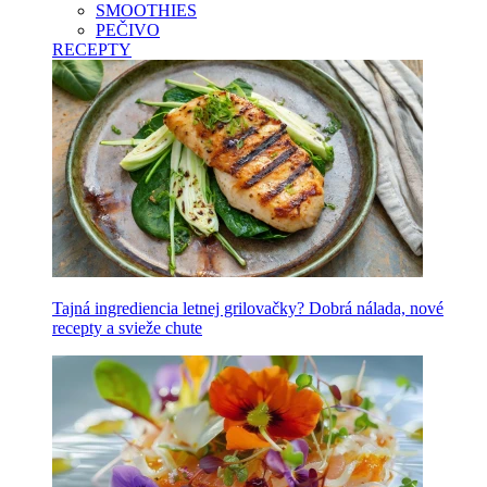
SMOOTHIES
PEČIVO
RECEPTY
Tajná ingrediencia letnej grilovačky? Dobrá nálada, nové
recepty a svieže chute