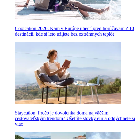
Coolcation 2026: Kam v Európe utiecť pred horúčavami? 10
destinácií, kde si leto užijete bez extrémnych teplôt
Staycation: Prečo je dovolenka doma najväčším
cestovateľským trendom? Ušetríte stovky eur a oddýchnete si
viac