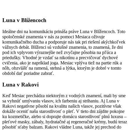
Luna v Blížencoch
Ideálne dni na komunikáciu prináša práve Luna v Blížencoch. Toto
spoločenské znamenia v nás za pomoci Mesiaca oživuje
komunikačného ducha a podporuje nás tak pri riešení akýchkoľvek
vážnych debát. Blíženci sú vzdušné znamenia, to znamená, že dni
pod ich vplyvom výraznejšie než zvyčajne pôsobia na pľúca a
priedušky. Vhodné je vzdať sa nikotínu a precvičovať dychové
cvičenia, ako je napríklad joga. Mesiac vplýva tiež na partie rúk a
nôh, obzvlášť na ramená, stehná a lýtka, ktorým je dobré v tomto
období dať poriadne zabrať.
Luna v Rakovi
Keď Mesiac prechádza niektorým z vodných znamení, mali by sme
sa vyhnúť umývaniu vlasov, ich farbeniu aj strihaniu. Aj Luna v
Rakovi negatívne pôsobí na kvalitu našich vlasov, pozitívne však
dokáže oceniť našu starostlivosť o pleť. V tieto dni zájdite pokojne
ku kozmetičke, alebo si doprajte domácu starostlivosť plnú luxusu –
pleťové masky, zábaly, hydratačné aj regeneračné krémy, budú teraz
pôsobiť sťaby balzam. Rakovi vládne Luna, takže jej prechod do