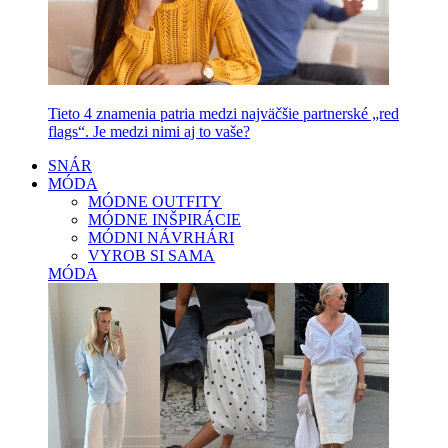
Tieto 4 znamenia patria medzi najväčšie partnerské „red
flags“. Je medzi nimi aj to vaše?
SNÁR
MÓDA
MÓDNE OUTFITY
MÓDNE INŠPIRÁCIE
MÓDNI NÁVRHÁRI
VYROB SI SAMA
MÓDA