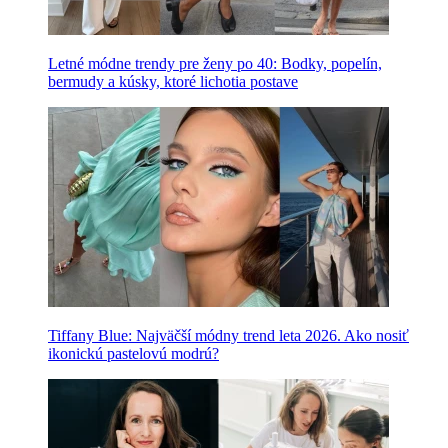
Letné módne trendy pre ženy po 40: Bodky, popelín,
bermudy a kúsky, ktoré lichotia postave
Tiffany Blue: Najväčší módny trend leta 2026. Ako nosiť
ikonickú pastelovú modrú?