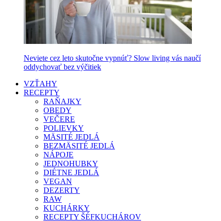
Neviete cez leto skutočne vypnúť? Slow living vás naučí
oddychovať bez výčitiek
VZŤAHY
RECEPTY
RAŇAJKY
OBEDY
VEČERE
POLIEVKY
MÄSITÉ JEDLÁ
BEZMÄSITÉ JEDLÁ
NÁPOJE
JEDNOHUBKY
DIÉTNE JEDLÁ
VEGAN
DEZERTY
RAW
KUCHÁRKY
RECEPTY ŠÉFKUCHÁROV