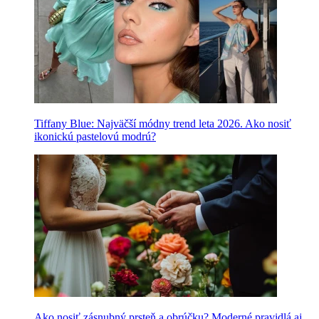
Tiffany Blue: Najväčší módny trend leta 2026. Ako nosiť
ikonickú pastelovú modrú?
Ako nosiť zásnubný prsteň a obrúčku? Moderné pravidlá aj