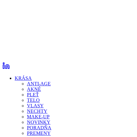
KRÁSA
ANTI-AGE
AKNÉ
PLEŤ
TELO
VLASY
NECHTY
MAKE-UP
NOVINKY
PORADŇA
PREMENY