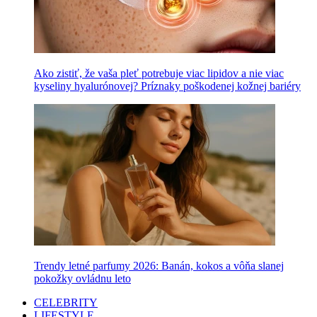
Ako zistiť, že vaša pleť potrebuje viac lipidov a nie viac
kyseliny hyalurónovej? Príznaky poškodenej kožnej bariéry
Trendy letné parfumy 2026: Banán, kokos a vôňa slanej
pokožky ovládnu leto
CELEBRITY
LIFESTYLE