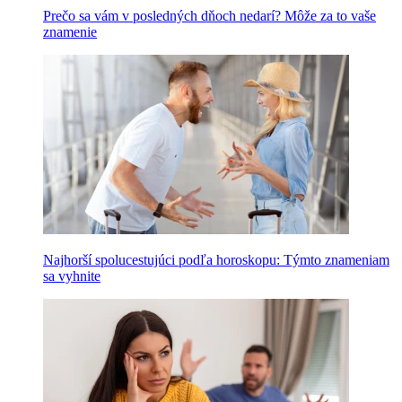
Prečo sa vám v posledných dňoch nedarí? Môže za to vaše
znamenie
Najhorší spolucestujúci podľa horoskopu: Týmto znameniam
sa vyhnite