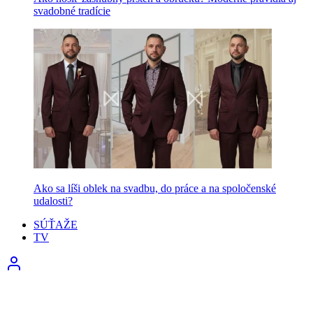
svadobné tradície
Ako sa líši oblek na svadbu, do práce a na spoločenské
udalosti?
SÚŤAŽE
TV