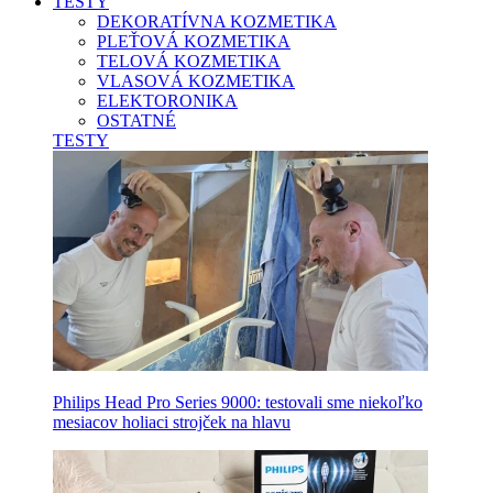
TESTY
DEKORATÍVNA KOZMETIKA
PLEŤOVÁ KOZMETIKA
TELOVÁ KOZMETIKA
VLASOVÁ KOZMETIKA
ELEKTORONIKA
OSTATNÉ
TESTY
Philips Head Pro Series 9000: testovali sme niekoľko
mesiacov holiaci strojček na hlavu