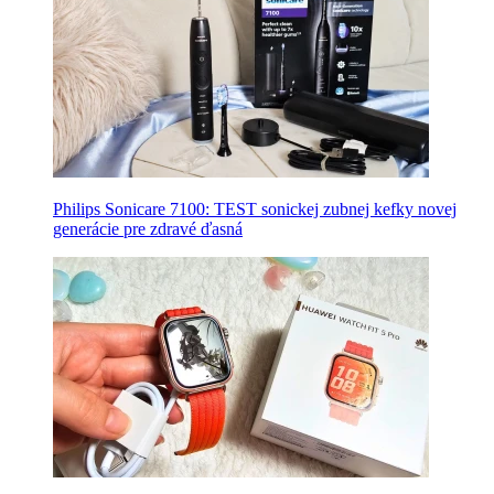
Philips Sonicare 7100: TEST sonickej zubnej kefky novej
generácie pre zdravé ďasná