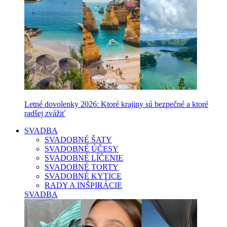
Letné dovolenky 2026: Ktoré krajiny sú bezpečné a ktoré
radšej zvážiť
SVADBA
SVADOBNÉ ŠATY
SVADOBNÉ ÚČESY
SVADOBNÉ LÍČENIE
SVADOBNÉ TORTY
SVADOBNÉ KYTICE
RADY A INŠPIRÁCIE
SVADBA