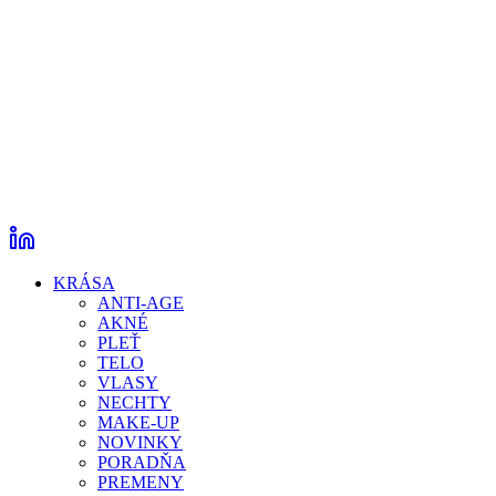
KRÁSA
ANTI-AGE
AKNÉ
PLEŤ
TELO
VLASY
NECHTY
MAKE-UP
NOVINKY
PORADŇA
PREMENY