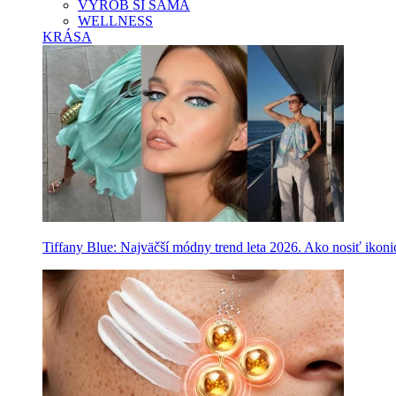
VYROB SI SAMA
WELLNESS
KRÁSA
Tiffany Blue: Najväčší módny trend leta 2026. Ako nosiť ikon