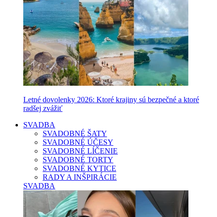
Letné dovolenky 2026: Ktoré krajiny sú bezpečné a ktoré
radšej zvážiť
SVADBA
SVADOBNÉ ŠATY
SVADOBNÉ ÚČESY
SVADOBNÉ LÍČENIE
SVADOBNÉ TORTY
SVADOBNÉ KYTICE
RADY A INŠPIRÁCIE
SVADBA