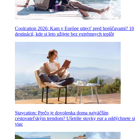
Coolcation 2026: Kam v Európe utiecť pred horúčavami? 10
destinácií, kde si leto užijete bez extrémnych teplôt
Staycation: Prečo je dovolenka doma najväčším
cestovateľským trendom? Ušetríte stovky eur a oddýchnete si
viac