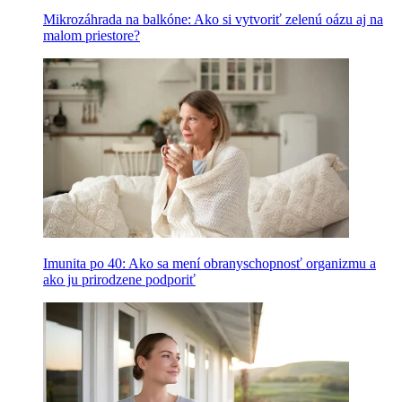
Mikrozáhrada na balkóne: Ako si vytvoriť zelenú oázu aj na
malom priestore?
Imunita po 40: Ako sa mení obranyschopnosť organizmu a
ako ju prirodzene podporiť