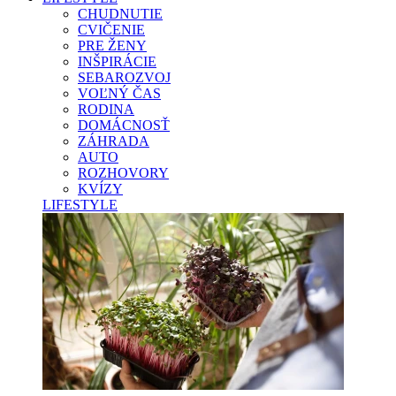
CHUDNUTIE
CVIČENIE
PRE ŽENY
INŠPIRÁCIE
SEBAROZVOJ
VOĽNÝ ČAS
RODINA
DOMÁCNOSŤ
ZÁHRADA
AUTO
ROZHOVORY
KVÍZY
LIFESTYLE