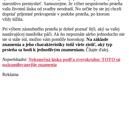
starostlivo premyslieť. Samozrejme, že výber nesprávneho prsteňa
vašu životnú lásku od svadby neodradí. No určite by ste jej chceli
dopriať príjemné prekvapenie v podobe prsteňa, po ktorom
vždy túžila.
Pri výbere zásnubného prsteňa je dobré poznať štýl, aký sa vašej
nastávajúcej manželke páči. Ak ho nepoznáte alebo jednoducho nie
ste si stále istí, možno vám pomôže horoskop.
Na základe
znamenia a jeho charakteristiky totiž viete zistiť, aký typ
prsteňa sa hodí k jednotlivým znameniam.
Čítajte ďalej.
Neprehliadni:
Nekonečná láska podľa zverokruhu: TOTO sú
najzamilovanejšie znamenia
Reklama