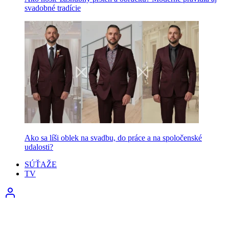
svadobné tradície
Ako sa líši oblek na svadbu, do práce a na spoločenské
udalosti?
SÚŤAŽE
TV