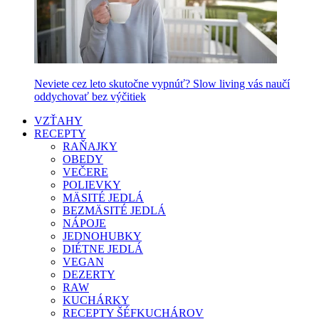
Neviete cez leto skutočne vypnúť? Slow living vás naučí
oddychovať bez výčitiek
VZŤAHY
RECEPTY
RAŇAJKY
OBEDY
VEČERE
POLIEVKY
MÄSITÉ JEDLÁ
BEZMÄSITÉ JEDLÁ
NÁPOJE
JEDNOHUBKY
DIÉTNE JEDLÁ
VEGAN
DEZERTY
RAW
KUCHÁRKY
RECEPTY ŠÉFKUCHÁROV