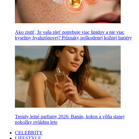
Ako zistiť, že vaša pleť potrebuje viac lipidov a nie viac
kyseliny hyalurónovej? Príznaky poškodenej kožnej bariéry
Trendy letné parfumy 2026: Banán, kokos a vôňa slanej
pokožky ovládnu leto
CELEBRITY
LIFESTYLE