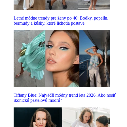
Letné módne trendy pre ženy po 40: Bodky, popelín,
bermudy a kúsky, ktoré lichotia postave
Tiffany Blue: Najväčší módny trend leta 2026. Ako nosiť
ikonickú pastelovú modrú?