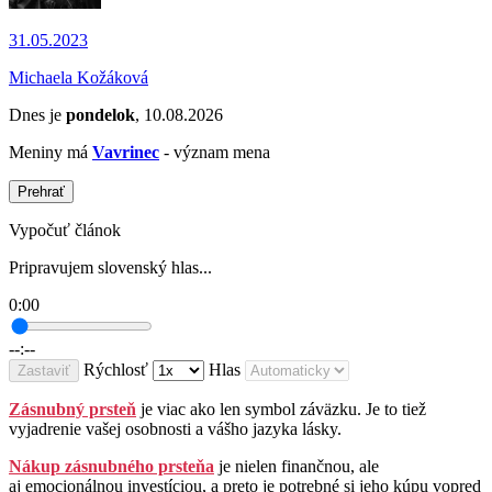
31.05.2023
Michaela Kožáková
Dnes je
pondelok
, 10.08.2026
Meniny má
Vavrinec
- význam mena
Prehrať
Vypočuť článok
Pripravujem slovenský hlas...
0:00
--:--
Rýchlosť
Hlas
Zastaviť
Zásnubný prsteň
je viac ako len symbol záväzku. Je to tiež
vyjadrenie vašej osobnosti a vášho jazyka lásky.
Nákup zásnubného prsteňa
je nielen finančnou, ale
aj emocionálnou investíciou, a preto je potrebné si jeho kúpu vopred