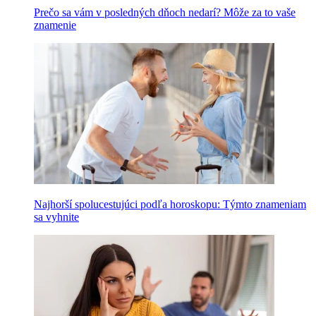
Prečo sa vám v posledných dňoch nedarí? Môže za to vaše
znamenie
Najhorší spolucestujúci podľa horoskopu: Týmto znameniam
sa vyhnite