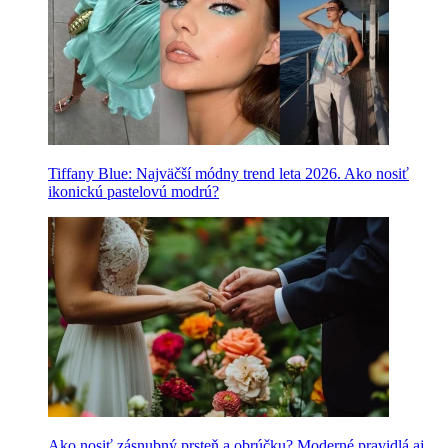
Tiffany Blue: Najväčší módny trend leta 2026. Ako nosiť
ikonickú pastelovú modrú?
Ako nosiť zásnubný prsteň a obrúčku? Moderné pravidlá aj