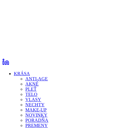
KRÁSA
ANTI-AGE
AKNÉ
PLEŤ
TELO
VLASY
NECHTY
MAKE-UP
NOVINKY
PORADŇA
PREMENY