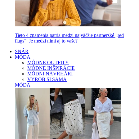
Tieto 4 znamenia patria medzi najväčšie partnerské „red
flags“. Je medzi nimi aj to vaše?
SNÁR
MÓDA
MÓDNE OUTFITY
MÓDNE INŠPIRÁCIE
MÓDNI NÁVRHÁRI
VYROB SI SAMA
MÓDA