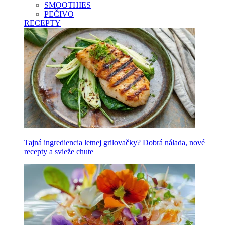
SMOOTHIES
PEČIVO
RECEPTY
Tajná ingrediencia letnej grilovačky? Dobrá nálada, nové
recepty a svieže chute