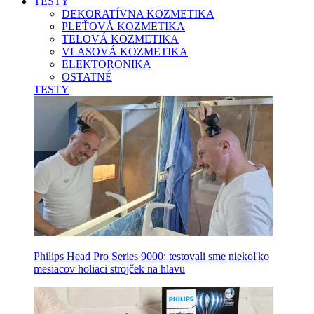
TESTY
DEKORATÍVNA KOZMETIKA
PLEŤOVÁ KOZMETIKA
TELOVÁ KOZMETIKA
VLASOVÁ KOZMETIKA
ELEKTORONIKA
OSTATNÉ
TESTY
Philips Head Pro Series 9000: testovali sme niekoľko
mesiacov holiaci strojček na hlavu