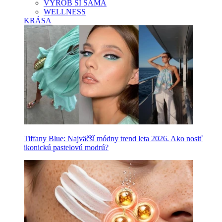
VYROB SI SAMA
WELLNESS
KRÁSA
Tiffany Blue: Najväčší módny trend leta 2026. Ako nosiť
ikonickú pastelovú modrú?