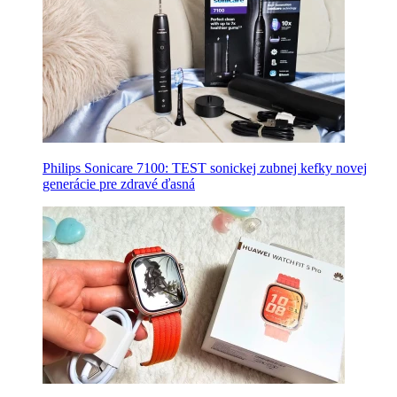
Philips Sonicare 7100: TEST sonickej zubnej kefky novej
generácie pre zdravé ďasná