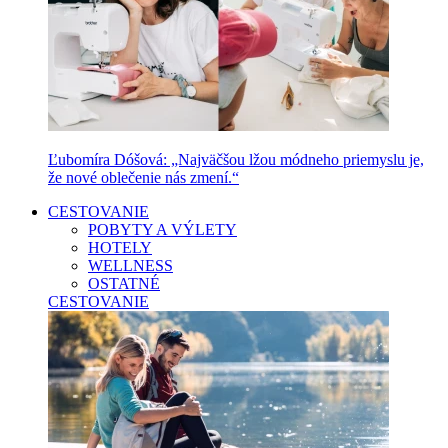
Ľubomíra Dóšová: „Najväčšou lžou módneho priemyslu je,
že nové oblečenie nás zmení.“
CESTOVANIE
POBYTY A VÝLETY
HOTELY
WELLNESS
OSTATNÉ
CESTOVANIE