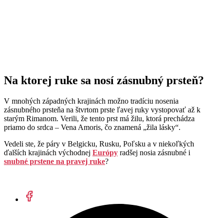
Na ktorej ruke sa nosí zásnubný prsteň?
V mnohých západných krajinách možno tradíciu nosenia
zásnubného prsteňa na štvrtom prste ľavej ruky vystopovať až k
starým Rimanom. Verili, že tento prst má žilu, ktorá prechádza
priamo do srdca – Vena Amoris, čo znamená „žila lásky“.
Vedeli ste, že páry v Belgicku, Rusku, Poľsku a v niekoľkých
ďalších krajinách východnej
Európy
radšej nosia zásnubné i
snubné prstene na pravej ruke
?