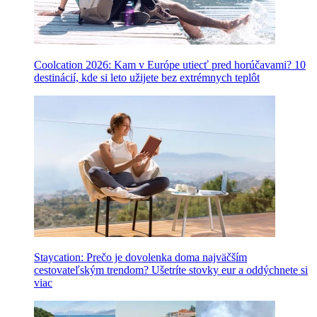
Coolcation 2026: Kam v Európe utiecť pred horúčavami? 10
destinácií, kde si leto užijete bez extrémnych teplôt
Staycation: Prečo je dovolenka doma najväčším
cestovateľským trendom? Ušetríte stovky eur a oddýchnete si
viac