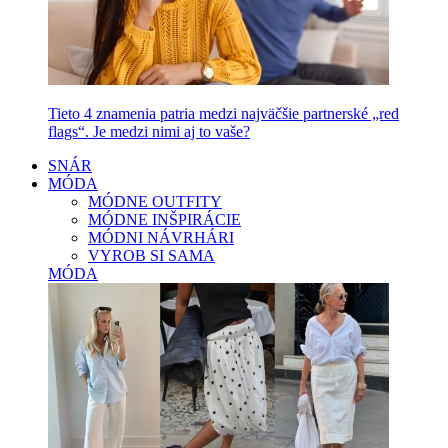
Tieto 4 znamenia patria medzi najväčšie partnerské „red
flags“. Je medzi nimi aj to vaše?
SNÁR
MÓDA
MÓDNE OUTFITY
MÓDNE INŠPIRÁCIE
MÓDNI NÁVRHÁRI
VYROB SI SAMA
MÓDA