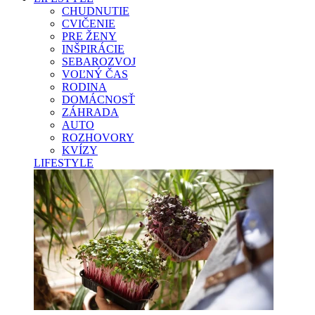
CHUDNUTIE
CVIČENIE
PRE ŽENY
INŠPIRÁCIE
SEBAROZVOJ
VOĽNÝ ČAS
RODINA
DOMÁCNOSŤ
ZÁHRADA
AUTO
ROZHOVORY
KVÍZY
LIFESTYLE