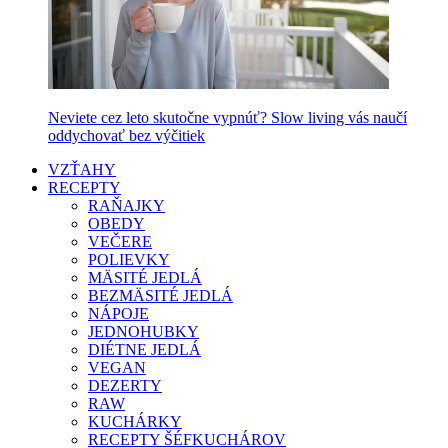
Neviete cez leto skutočne vypnúť? Slow living vás naučí
oddychovať bez výčitiek
VZŤAHY
RECEPTY
RAŇAJKY
OBEDY
VEČERE
POLIEVKY
MÄSITÉ JEDLÁ
BEZMÄSITÉ JEDLÁ
NÁPOJE
JEDNOHUBKY
DIÉTNE JEDLÁ
VEGAN
DEZERTY
RAW
KUCHÁRKY
RECEPTY ŠÉFKUCHÁROV