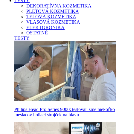
TESTY
DEKORATÍVNA KOZMETIKA
PLEŤOVÁ KOZMETIKA
TELOVÁ KOZMETIKA
VLASOVÁ KOZMETIKA
ELEKTORONIKA
OSTATNÉ
TESTY
Philips Head Pro Series 9000: testovali sme niekoľko
mesiacov holiaci strojček na hlavu