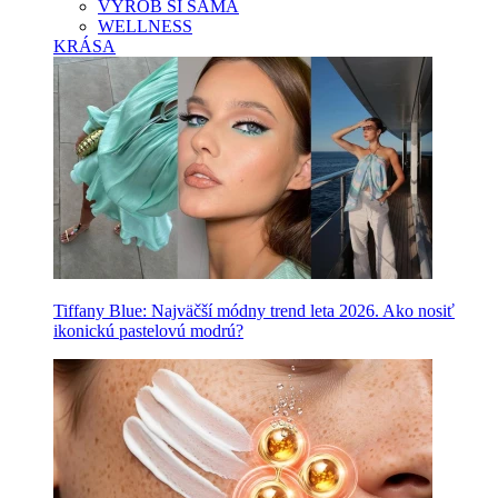
VYROB SI SAMA
WELLNESS
KRÁSA
Tiffany Blue: Najväčší módny trend leta 2026. Ako nosiť
ikonickú pastelovú modrú?