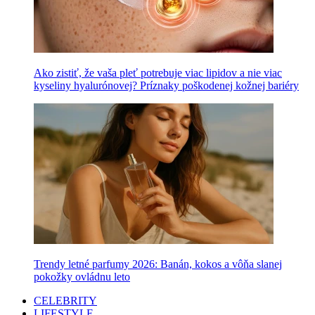
Ako zistiť, že vaša pleť potrebuje viac lipidov a nie viac
kyseliny hyalurónovej? Príznaky poškodenej kožnej bariéry
Trendy letné parfumy 2026: Banán, kokos a vôňa slanej
pokožky ovládnu leto
CELEBRITY
LIFESTYLE