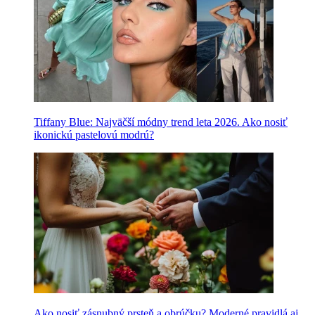
Tiffany Blue: Najväčší módny trend leta 2026. Ako nosiť
ikonickú pastelovú modrú?
Ako nosiť zásnubný prsteň a obrúčku? Moderné pravidlá aj