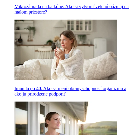
Mikrozáhrada na balkóne: Ako si vytvoriť zelenú oázu aj na
malom priestore?
Imunita po 40: Ako sa mení obranyschopnosť organizmu a
ako ju prirodzene podporiť