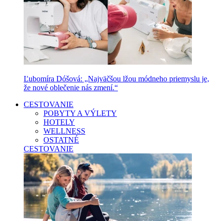
Ľubomíra Dóšová: „Najväčšou lžou módneho priemyslu je,
že nové oblečenie nás zmení.“
CESTOVANIE
POBYTY A VÝLETY
HOTELY
WELLNESS
OSTATNÉ
CESTOVANIE