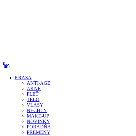
KRÁSA
ANTI-AGE
AKNÉ
PLEŤ
TELO
VLASY
NECHTY
MAKE-UP
NOVINKY
PORADŇA
PREMENY