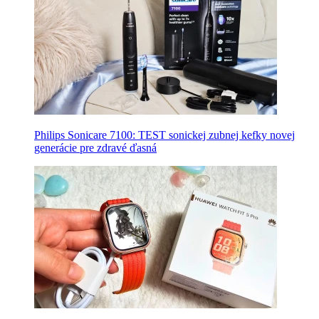
Philips Sonicare 7100: TEST sonickej zubnej kefky novej
generácie pre zdravé ďasná