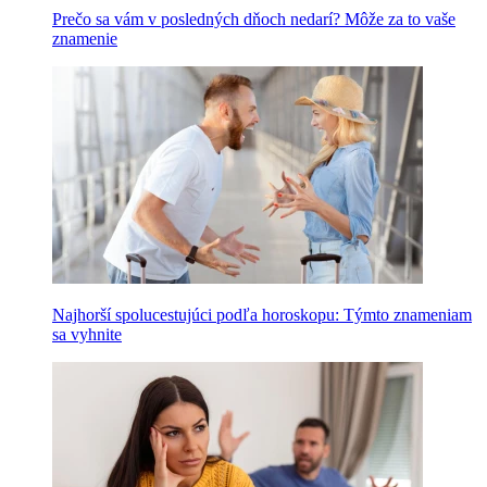
Prečo sa vám v posledných dňoch nedarí? Môže za to vaše
znamenie
Najhorší spolucestujúci podľa horoskopu: Týmto znameniam
sa vyhnite