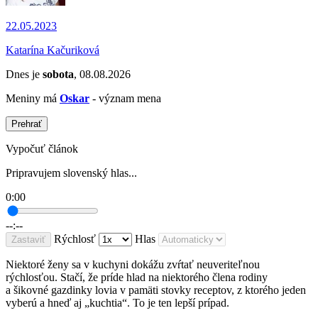
22.05.2023
Katarína Kačuriková
Dnes je
sobota
, 08.08.2026
Meniny má
Oskar
- význam mena
Prehrať
Vypočuť článok
Pripravujem slovenský hlas...
0:00
--:--
Rýchlosť
Hlas
Zastaviť
Niektoré ženy sa v kuchyni dokážu zvŕtať neuveriteľnou
rýchlosťou. Stačí, že príde hlad na niektorého člena rodiny
a šikovné gazdinky lovia v pamäti stovky receptov, z ktorého jeden
vyberú a hneď aj „kuchtia“. To je ten lepší prípad.