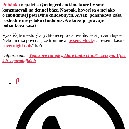
Pohánka
nepatrí k tým ingredienciám, ktoré by sme
konzumovali na dennej báze. Naopak, hovorí sa o nej ako
o zabudnutej potravine chudobných. Avšak, pohánková kaša
rozhodne nie je taká chudobná. A ako sa pripravuje
pohánková kaša?
Vyskúšajte niektorý z týchto receptov a uvidíte, že si ju zamilujete.
Nebojíme sa povedať, že tromfne aj
ovsené vločky
a ovsenú kašu či
„
overnight oats
“ kašu.
Odporúčame:
Vajíčkové raňajky, ktoré budú chutiť všetkým: Upeč
ich v paradajkách