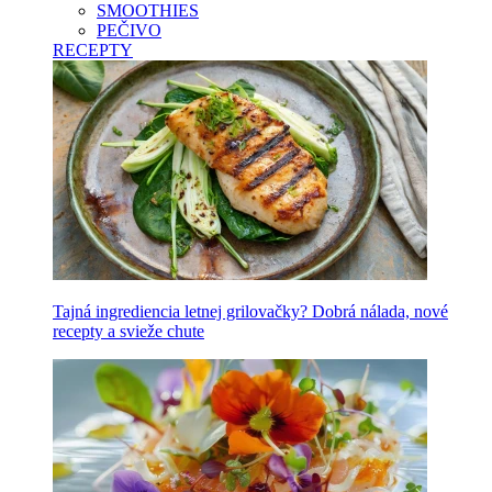
SMOOTHIES
PEČIVO
RECEPTY
Tajná ingrediencia letnej grilovačky? Dobrá nálada, nové
recepty a svieže chute