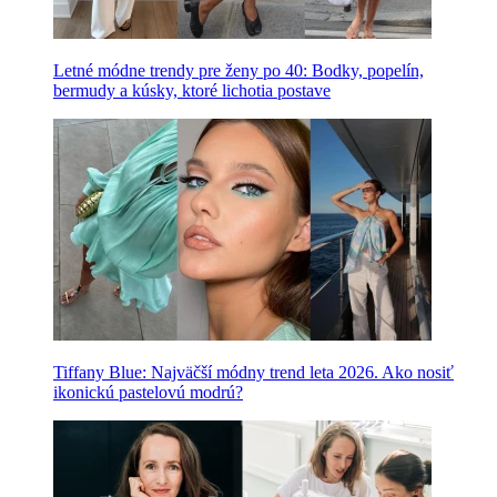
Letné módne trendy pre ženy po 40: Bodky, popelín,
bermudy a kúsky, ktoré lichotia postave
Tiffany Blue: Najväčší módny trend leta 2026. Ako nosiť
ikonickú pastelovú modrú?