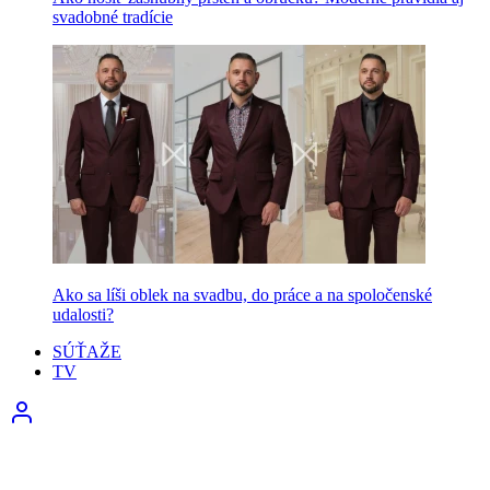
svadobné tradície
Ako sa líši oblek na svadbu, do práce a na spoločenské
udalosti?
SÚŤAŽE
TV