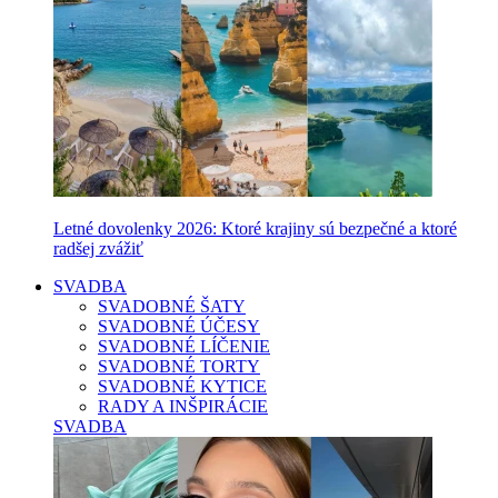
Letné dovolenky 2026: Ktoré krajiny sú bezpečné a ktoré
radšej zvážiť
SVADBA
SVADOBNÉ ŠATY
SVADOBNÉ ÚČESY
SVADOBNÉ LÍČENIE
SVADOBNÉ TORTY
SVADOBNÉ KYTICE
RADY A INŠPIRÁCIE
SVADBA