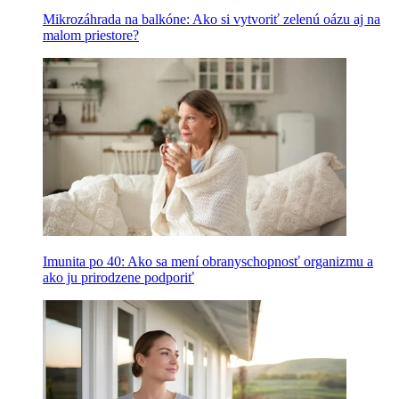
Mikrozáhrada na balkóne: Ako si vytvoriť zelenú oázu aj na
malom priestore?
Imunita po 40: Ako sa mení obranyschopnosť organizmu a
ako ju prirodzene podporiť