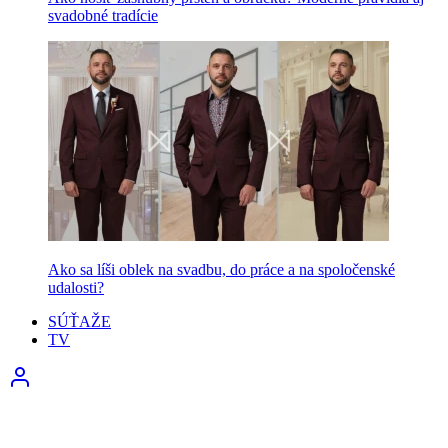
svadobné tradície
Ako sa líši oblek na svadbu, do práce a na spoločenské
udalosti?
SÚŤAŽE
TV