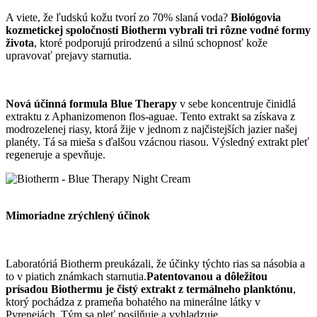
A viete, že ľudskú kožu tvorí zo 70% slaná voda?
Biológovia
kozmetickej spoločnosti Biotherm vybrali tri rôzne vodné formy
života
, ktoré podporujú prirodzenú a silnú schopnosť kože
upravovať prejavy starnutia.
Nová účinná formula Blue Therapy
v sebe koncentruje činidlá
extraktu z Aphanizomenon flos-aguae. Tento extrakt sa získava z
modrozelenej riasy, ktorá žije v jednom z najčistejších jazier našej
planéty. Tá sa mieša s ďalšou vzácnou riasou. Výsledný extrakt pleť
regeneruje a spevňuje.
Mimoriadne zrýchlený účinok
Laboratóriá Biotherm preukázali, že účinky týchto rias sa násobia a
to v piatich známkach starnutia.
Patentovanou a dôležitou
prísadou Biothermu je čistý extrakt z termálneho planktónu
,
ktorý pochádza z prameňa bohatého na minerálne látky v
Pyrenejách. Tým sa pleť posilňuje a vyhladzuje.