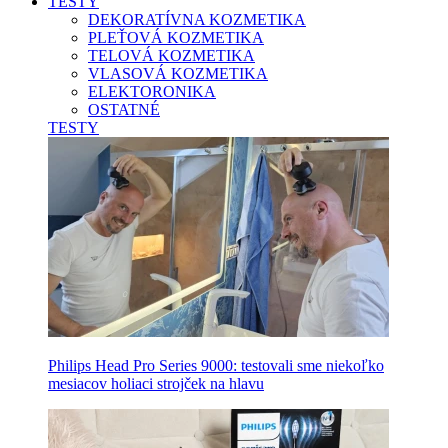
TESTY
DEKORATÍVNA KOZMETIKA
PLEŤOVÁ KOZMETIKA
TELOVÁ KOZMETIKA
VLASOVÁ KOZMETIKA
ELEKTORONIKA
OSTATNÉ
TESTY
Philips Head Pro Series 9000: testovali sme niekoľko
mesiacov holiaci strojček na hlavu