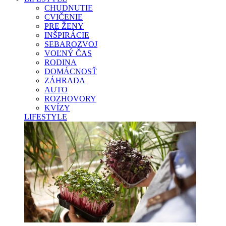
CHUDNUTIE
CVIČENIE
PRE ŽENY
INŠPIRÁCIE
SEBAROZVOJ
VOĽNÝ ČAS
RODINA
DOMÁCNOSŤ
ZÁHRADA
AUTO
ROZHOVORY
KVÍZY
LIFESTYLE