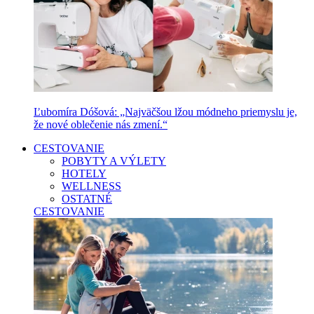
Ľubomíra Dóšová: „Najväčšou lžou módneho priemyslu je,
že nové oblečenie nás zmení.“
CESTOVANIE
POBYTY A VÝLETY
HOTELY
WELLNESS
OSTATNÉ
CESTOVANIE