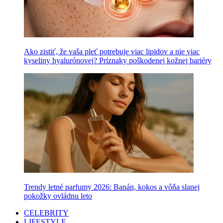
Ako zistiť, že vaša pleť potrebuje viac lipidov a nie viac
kyseliny hyalurónovej? Príznaky poškodenej kožnej bariéry
Trendy letné parfumy 2026: Banán, kokos a vôňa slanej
pokožky ovládnu leto
CELEBRITY
LIFESTYLE