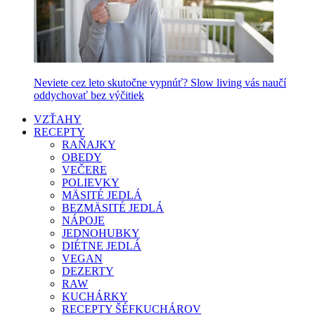
Neviete cez leto skutočne vypnúť? Slow living vás naučí
oddychovať bez výčitiek
VZŤAHY
RECEPTY
RAŇAJKY
OBEDY
VEČERE
POLIEVKY
MÄSITÉ JEDLÁ
BEZMÄSITÉ JEDLÁ
NÁPOJE
JEDNOHUBKY
DIÉTNE JEDLÁ
VEGAN
DEZERTY
RAW
KUCHÁRKY
RECEPTY ŠÉFKUCHÁROV