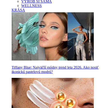
VYROB SI SAMA
WELLNESS
KRÁSA
Tiffany Blue: Najväčší módny trend leta 2026. Ako nosiť
ikonickú pastelovú modrú?