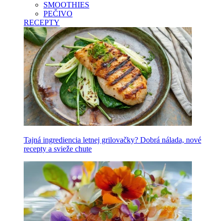
SMOOTHIES
PEČIVO
RECEPTY
Tajná ingrediencia letnej grilovačky? Dobrá nálada, nové
recepty a svieže chute