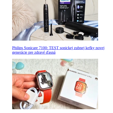
Philips Sonicare 7100: TEST sonickej zubnej kefky novej
generácie pre zdravé ďasná