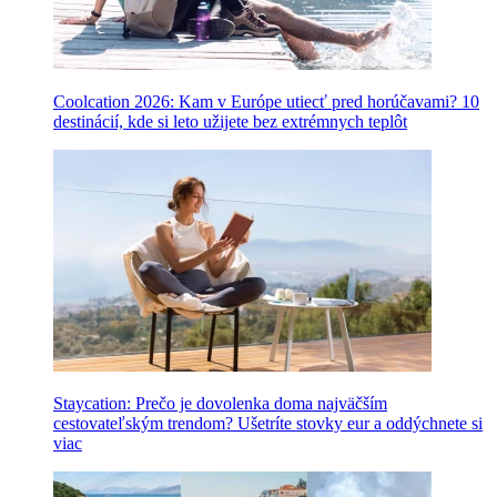
Coolcation 2026: Kam v Európe utiecť pred horúčavami? 10
destinácií, kde si leto užijete bez extrémnych teplôt
Staycation: Prečo je dovolenka doma najväčším
cestovateľským trendom? Ušetríte stovky eur a oddýchnete si
viac