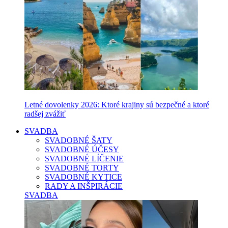
Letné dovolenky 2026: Ktoré krajiny sú bezpečné a ktoré
radšej zvážiť
SVADBA
SVADOBNÉ ŠATY
SVADOBNÉ ÚČESY
SVADOBNÉ LÍČENIE
SVADOBNÉ TORTY
SVADOBNÉ KYTICE
RADY A INŠPIRÁCIE
SVADBA