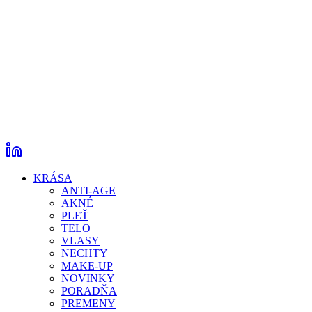
KRÁSA
ANTI-AGE
AKNÉ
PLEŤ
TELO
VLASY
NECHTY
MAKE-UP
NOVINKY
PORADŇA
PREMENY