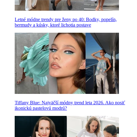
Letné módne trendy pre ženy po 40: Bodky, popelín,
bermudy a kúsky, ktoré lichotia postave
Tiffany Blue: Najväčší módny trend leta 2026. Ako nosiť
ikonickú pastelovú modrú?