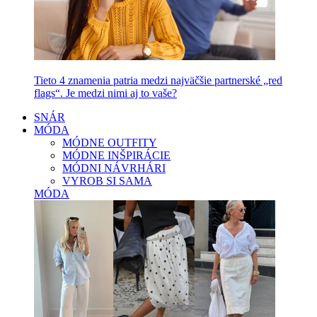
Tieto 4 znamenia patria medzi najväčšie partnerské „red
flags“. Je medzi nimi aj to vaše?
SNÁR
MÓDA
MÓDNE OUTFITY
MÓDNE INŠPIRÁCIE
MÓDNI NÁVRHÁRI
VYROB SI SAMA
MÓDA