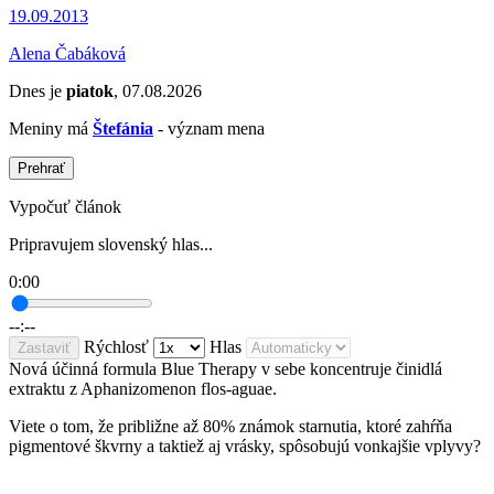
19.09.2013
Alena Čabáková
Dnes je
piatok
, 07.08.2026
Meniny má
Štefánia
- význam mena
Prehrať
Vypočuť článok
Pripravujem slovenský hlas...
0:00
--:--
Rýchlosť
Hlas
Zastaviť
Nová účinná formula Blue Therapy v sebe koncentruje činidlá
extraktu z Aphanizomenon flos-aguae.
Viete o tom, že približne až 80% známok starnutia, ktoré zahŕňa
pigmentové škvrny a taktiež aj vrásky, spôsobujú vonkajšie vplyvy?