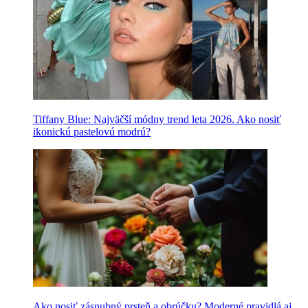
Tiffany Blue: Najväčší módny trend leta 2026. Ako nosiť
ikonickú pastelovú modrú?
Ako nosiť zásnubný prsteň a obrúčku? Moderné pravidlá aj