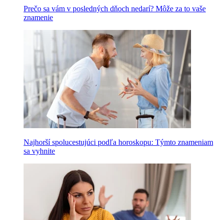
Prečo sa vám v posledných dňoch nedarí? Môže za to vaše
znamenie
Najhorší spolucestujúci podľa horoskopu: Týmto znameniam
sa vyhnite