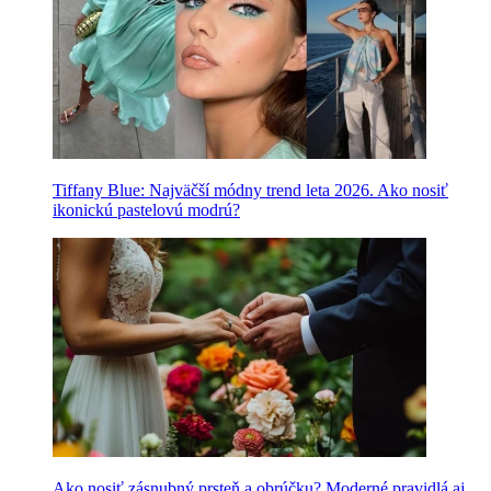
Tiffany Blue: Najväčší módny trend leta 2026. Ako nosiť
ikonickú pastelovú modrú?
Ako nosiť zásnubný prsteň a obrúčku? Moderné pravidlá aj