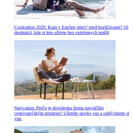
Coolcation 2026: Kam v Európe utiecť pred horúčavami? 10
destinácií, kde si leto užijete bez extrémnych teplôt
Staycation: Prečo je dovolenka doma najväčším
cestovateľským trendom? Ušetríte stovky eur a oddýchnete si
viac