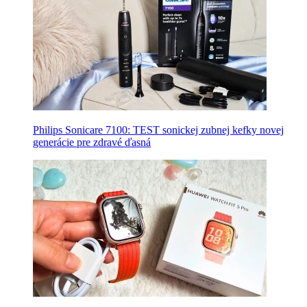
Philips Sonicare 7100: TEST sonickej zubnej kefky novej
generácie pre zdravé ďasná