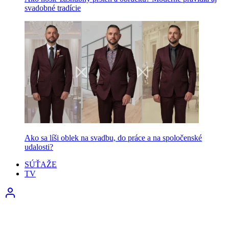
svadobné tradície
Ako sa líši oblek na svadbu, do práce a na spoločenské
udalosti?
SÚŤAŽE
TV