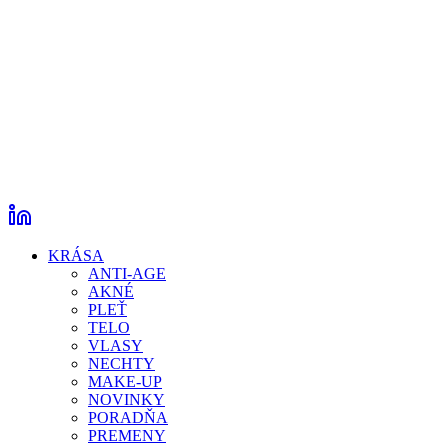
KRÁSA
ANTI-AGE
AKNÉ
PLEŤ
TELO
VLASY
NECHTY
MAKE-UP
NOVINKY
PORADŇA
PREMENY