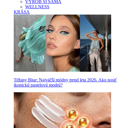
VYROB SI SAMA
WELLNESS
KRÁSA
Tiffany Blue: Najväčší módny trend leta 2026. Ako nosiť
ikonickú pastelovú modrú?