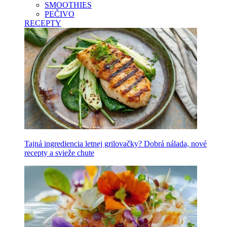
SMOOTHIES
PEČIVO
RECEPTY
Tajná ingrediencia letnej grilovačky? Dobrá nálada, nové
recepty a svieže chute