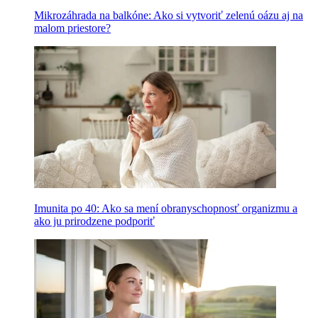
Mikrozáhrada na balkóne: Ako si vytvoriť zelenú oázu aj na
malom priestore?
Imunita po 40: Ako sa mení obranyschopnosť organizmu a
ako ju prirodzene podporiť