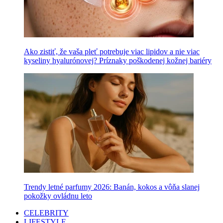
Ako zistiť, že vaša pleť potrebuje viac lipidov a nie viac
kyseliny hyalurónovej? Príznaky poškodenej kožnej bariéry
Trendy letné parfumy 2026: Banán, kokos a vôňa slanej
pokožky ovládnu leto
CELEBRITY
LIFESTYLE