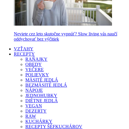
Neviete cez leto skutočne vypnúť? Slow living vás naučí
oddychovať bez výčitiek
VZŤAHY
RECEPTY
RAŇAJKY
OBEDY
VEČERE
POLIEVKY
MÄSITÉ JEDLÁ
BEZMÄSITÉ JEDLÁ
NÁPOJE
JEDNOHUBKY
DIÉTNE JEDLÁ
VEGAN
DEZERTY
RAW
KUCHÁRKY
RECEPTY ŠÉFKUCHÁROV