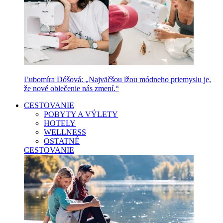
Ľubomíra Dóšová: „Najväčšou lžou módneho priemyslu je,
že nové oblečenie nás zmení.“
CESTOVANIE
POBYTY A VÝLETY
HOTELY
WELLNESS
OSTATNÉ
CESTOVANIE