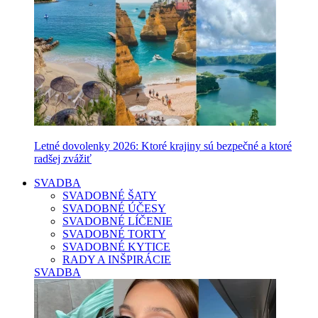
Letné dovolenky 2026: Ktoré krajiny sú bezpečné a ktoré
radšej zvážiť
SVADBA
SVADOBNÉ ŠATY
SVADOBNÉ ÚČESY
SVADOBNÉ LÍČENIE
SVADOBNÉ TORTY
SVADOBNÉ KYTICE
RADY A INŠPIRÁCIE
SVADBA