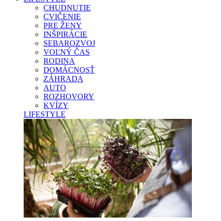
CHUDNUTIE
CVIČENIE
PRE ŽENY
INŠPIRÁCIE
SEBAROZVOJ
VOĽNÝ ČAS
RODINA
DOMÁCNOSŤ
ZÁHRADA
AUTO
ROZHOVORY
KVÍZY
LIFESTYLE