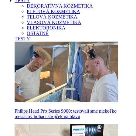
TESTY
DEKORATÍVNA KOZMETIKA
PLEŤOVÁ KOZMETIKA
TELOVÁ KOZMETIKA
VLASOVÁ KOZMETIKA
ELEKTORONIKA
OSTATNÉ
TESTY
Philips Head Pro Series 9000: testovali sme niekoľko
mesiacov holiaci strojček na hlavu