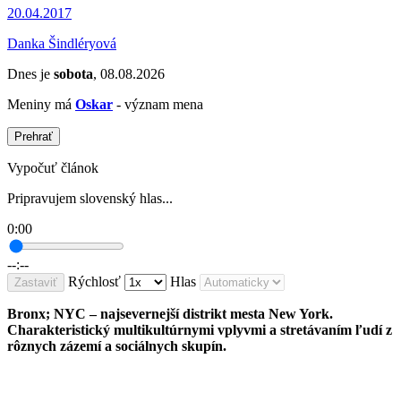
20.04.2017
Danka Šindléryová
Dnes je
sobota
, 08.08.2026
Meniny má
Oskar
- význam mena
Prehrať
Vypočuť článok
Pripravujem slovenský hlas...
0:00
--:--
Rýchlosť
Hlas
Zastaviť
Bronx; NYC – najsevernejší distrikt mesta New York.
Charakteristický multikultúrnymi vplyvmi a stretávaním ľudí z
rôznych zázemí a sociálnych skupín.