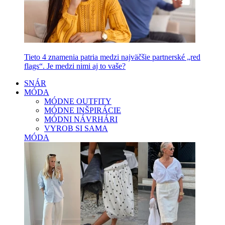
Tieto 4 znamenia patria medzi najväčšie partnerské „red
flags“. Je medzi nimi aj to vaše?
SNÁR
MÓDA
MÓDNE OUTFITY
MÓDNE INŠPIRÁCIE
MÓDNI NÁVRHÁRI
VYROB SI SAMA
MÓDA