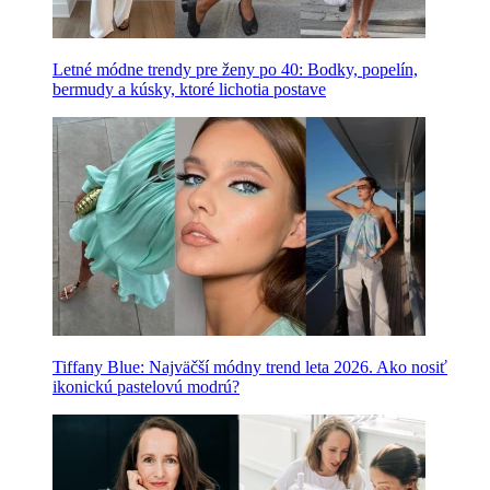
Letné módne trendy pre ženy po 40: Bodky, popelín,
bermudy a kúsky, ktoré lichotia postave
Tiffany Blue: Najväčší módny trend leta 2026. Ako nosiť
ikonickú pastelovú modrú?