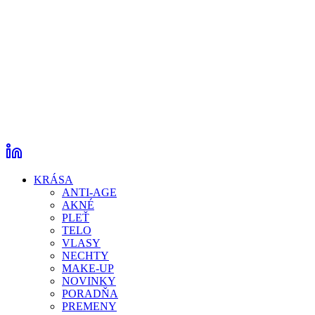
KRÁSA
ANTI-AGE
AKNÉ
PLEŤ
TELO
VLASY
NECHTY
MAKE-UP
NOVINKY
PORADŇA
PREMENY