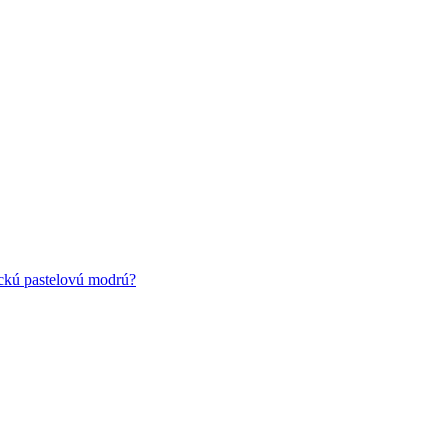
ickú pastelovú modrú?