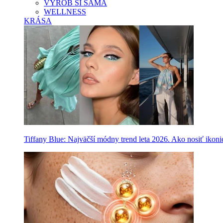
VYROB SI SAMA
WELLNESS
KRÁSA
Tiffany Blue: Najväčší módny trend leta 2026. Ako nosiť ikon