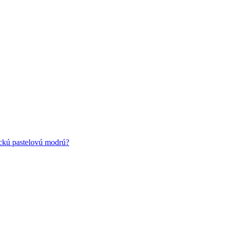
ickú pastelovú modrú?