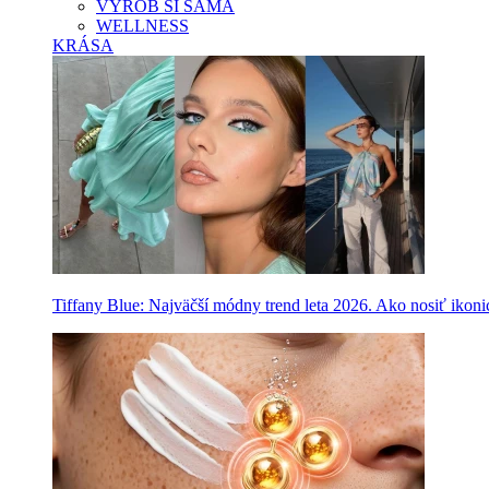
VYROB SI SAMA
WELLNESS
KRÁSA
Tiffany Blue: Najväčší módny trend leta 2026. Ako nosiť ikon