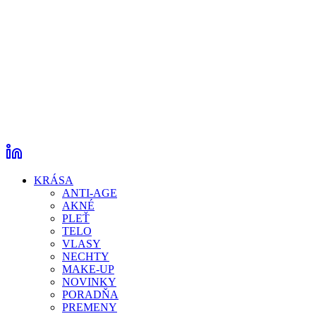
KRÁSA
ANTI-AGE
AKNÉ
PLEŤ
TELO
VLASY
NECHTY
MAKE-UP
NOVINKY
PORADŇA
PREMENY