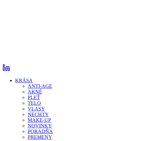
KRÁSA
ANTI-AGE
AKNÉ
PLEŤ
TELO
VLASY
NECHTY
MAKE-UP
NOVINKY
PORADŇA
PREMENY