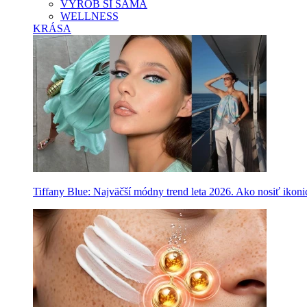
VYROB SI SAMA
WELLNESS
KRÁSA
Tiffany Blue: Najväčší módny trend leta 2026. Ako nosiť ikon