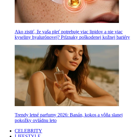
Ako zistiť, že vaša pleť potrebuje viac lipidov a nie viac
kyseliny hyalurónovej? Príznaky poškodenej kožnej bariéry
Trendy letné parfumy 2026: Banán, kokos a vôňa slanej
pokožky ovládnu leto
CELEBRITY
LIFESTYLE