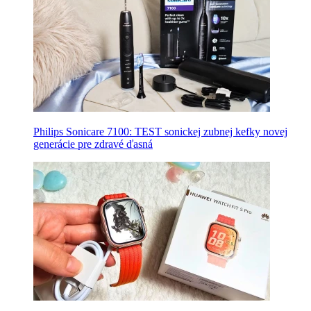
Philips Sonicare 7100: TEST sonickej zubnej kefky novej
generácie pre zdravé ďasná