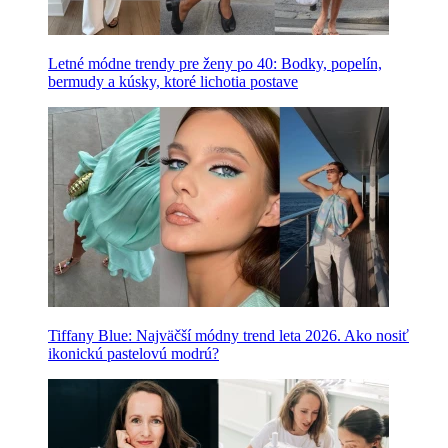
Letné módne trendy pre ženy po 40: Bodky, popelín,
bermudy a kúsky, ktoré lichotia postave
Tiffany Blue: Najväčší módny trend leta 2026. Ako nosiť
ikonickú pastelovú modrú?