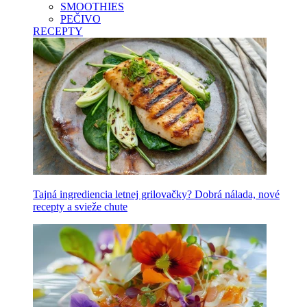
SMOOTHIES
PEČIVO
RECEPTY
Tajná ingrediencia letnej grilovačky? Dobrá nálada, nové
recepty a svieže chute