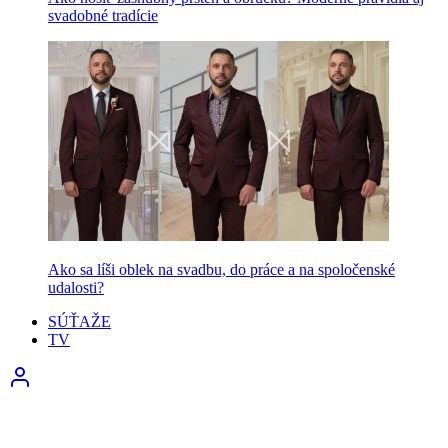
svadobné tradície
Ako sa líši oblek na svadbu, do práce a na spoločenské
udalosti?
SÚŤAŽE
TV