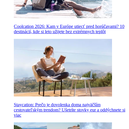
Coolcation 2026: Kam v Európe utiecť pred horúčavami? 10
destinácií, kde si leto užijete bez extrémnych teplôt
Staycation: Prečo je dovolenka doma najväčším
cestovateľským trendom? Ušetríte stovky eur a oddýchnete si
viac