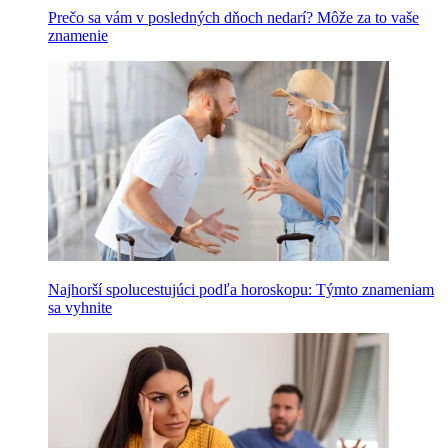
Prečo sa vám v posledných dňoch nedarí? Môže za to vaše
znamenie
Najhorší spolucestujúci podľa horoskopu: Týmto znameniam
sa vyhnite