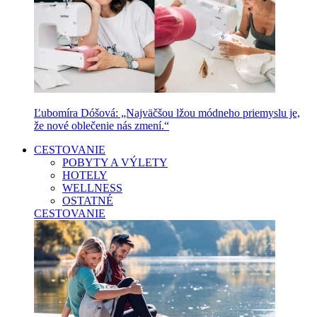
Ľubomíra Dóšová: „Najväčšou lžou módneho priemyslu je,
že nové oblečenie nás zmení.“
CESTOVANIE
POBYTY A VÝLETY
HOTELY
WELLNESS
OSTATNÉ
CESTOVANIE