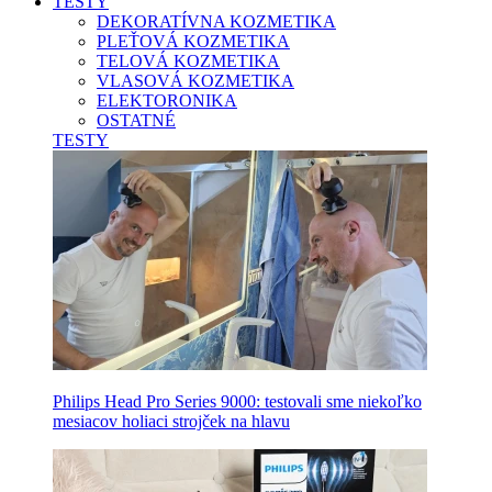
TESTY
DEKORATÍVNA KOZMETIKA
PLEŤOVÁ KOZMETIKA
TELOVÁ KOZMETIKA
VLASOVÁ KOZMETIKA
ELEKTORONIKA
OSTATNÉ
TESTY
Philips Head Pro Series 9000: testovali sme niekoľko
mesiacov holiaci strojček na hlavu