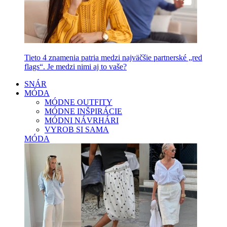
Tieto 4 znamenia patria medzi najväčšie partnerské „red
flags“. Je medzi nimi aj to vaše?
SNÁR
MÓDA
MÓDNE OUTFITY
MÓDNE INŠPIRÁCIE
MÓDNI NÁVRHÁRI
VYROB SI SAMA
MÓDA