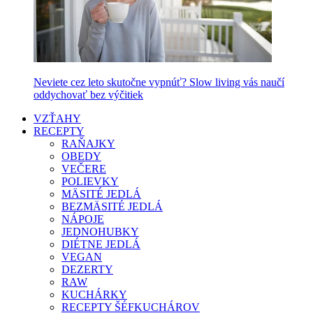
Neviete cez leto skutočne vypnúť? Slow living vás naučí
oddychovať bez výčitiek
VZŤAHY
RECEPTY
RAŇAJKY
OBEDY
VEČERE
POLIEVKY
MÄSITÉ JEDLÁ
BEZMÄSITÉ JEDLÁ
NÁPOJE
JEDNOHUBKY
DIÉTNE JEDLÁ
VEGAN
DEZERTY
RAW
KUCHÁRKY
RECEPTY ŠÉFKUCHÁROV