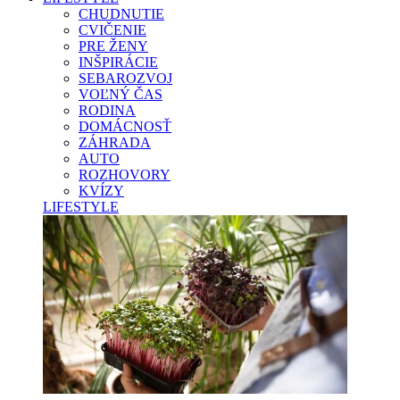
CHUDNUTIE
CVIČENIE
PRE ŽENY
INŠPIRÁCIE
SEBAROZVOJ
VOĽNÝ ČAS
RODINA
DOMÁCNOSŤ
ZÁHRADA
AUTO
ROZHOVORY
KVÍZY
LIFESTYLE