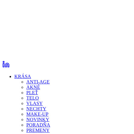
KRÁSA
ANTI-AGE
AKNÉ
PLEŤ
TELO
VLASY
NECHTY
MAKE-UP
NOVINKY
PORADŇA
PREMENY