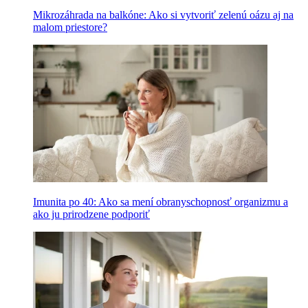
Mikrozáhrada na balkóne: Ako si vytvoriť zelenú oázu aj na
malom priestore?
Imunita po 40: Ako sa mení obranyschopnosť organizmu a
ako ju prirodzene podporiť