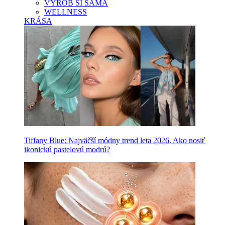
VYROB SI SAMA
WELLNESS
KRÁSA
Tiffany Blue: Najväčší módny trend leta 2026. Ako nosiť
ikonickú pastelovú modrú?