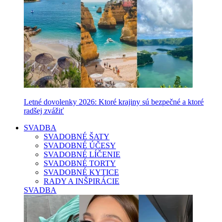
Letné dovolenky 2026: Ktoré krajiny sú bezpečné a ktoré
radšej zvážiť
SVADBA
SVADOBNÉ ŠATY
SVADOBNÉ ÚČESY
SVADOBNÉ LÍČENIE
SVADOBNÉ TORTY
SVADOBNÉ KYTICE
RADY A INŠPIRÁCIE
SVADBA