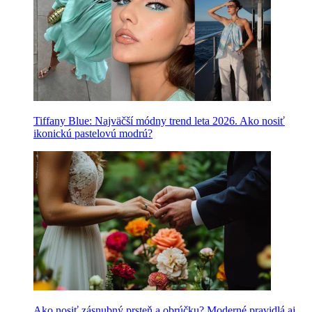
Tiffany Blue: Najväčší módny trend leta 2026. Ako nosiť
ikonickú pastelovú modrú?
Ako nosiť zásnubný prsteň a obrúčku? Moderné pravidlá aj