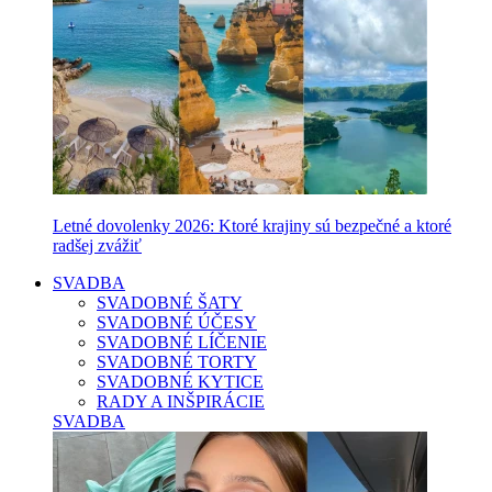
Letné dovolenky 2026: Ktoré krajiny sú bezpečné a ktoré
radšej zvážiť
SVADBA
SVADOBNÉ ŠATY
SVADOBNÉ ÚČESY
SVADOBNÉ LÍČENIE
SVADOBNÉ TORTY
SVADOBNÉ KYTICE
RADY A INŠPIRÁCIE
SVADBA