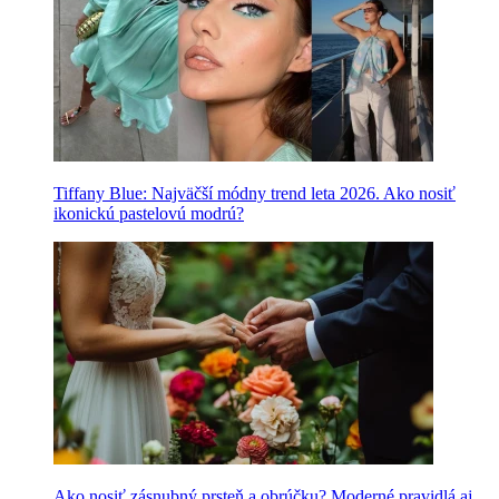
Tiffany Blue: Najväčší módny trend leta 2026. Ako nosiť
ikonickú pastelovú modrú?
Ako nosiť zásnubný prsteň a obrúčku? Moderné pravidlá aj