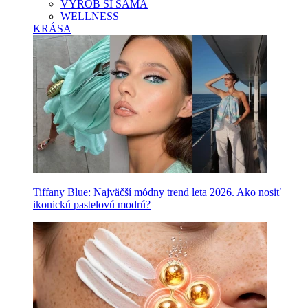
VYROB SI SAMA
WELLNESS
KRÁSA
Tiffany Blue: Najväčší módny trend leta 2026. Ako nosiť
ikonickú pastelovú modrú?