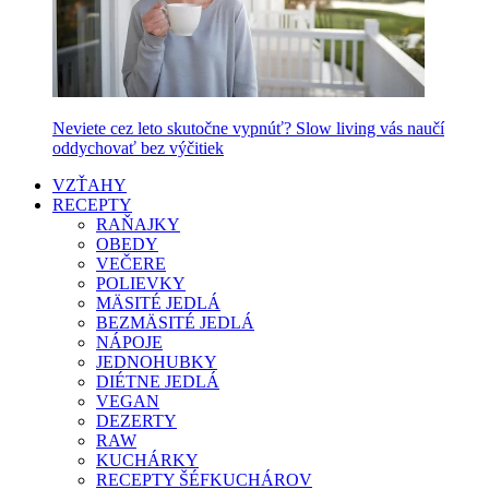
Neviete cez leto skutočne vypnúť? Slow living vás naučí
oddychovať bez výčitiek
VZŤAHY
RECEPTY
RAŇAJKY
OBEDY
VEČERE
POLIEVKY
MÄSITÉ JEDLÁ
BEZMÄSITÉ JEDLÁ
NÁPOJE
JEDNOHUBKY
DIÉTNE JEDLÁ
VEGAN
DEZERTY
RAW
KUCHÁRKY
RECEPTY ŠÉFKUCHÁROV