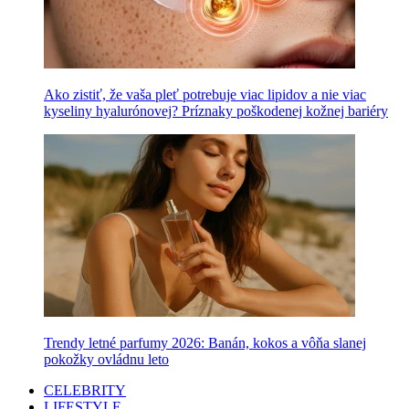
Ako zistiť, že vaša pleť potrebuje viac lipidov a nie viac
kyseliny hyalurónovej? Príznaky poškodenej kožnej bariéry
Trendy letné parfumy 2026: Banán, kokos a vôňa slanej
pokožky ovládnu leto
CELEBRITY
LIFESTYLE