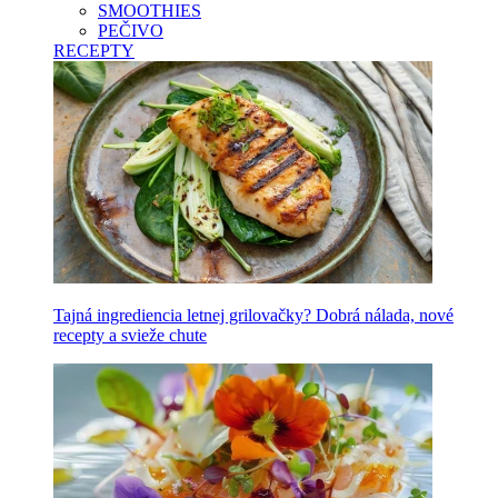
SMOOTHIES
PEČIVO
RECEPTY
Tajná ingrediencia letnej grilovačky? Dobrá nálada, nové
recepty a svieže chute