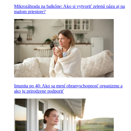
Mikrozáhrada na balkóne: Ako si vytvoriť zelenú oázu aj na
malom priestore?
Imunita po 40: Ako sa mení obranyschopnosť organizmu a
ako ju prirodzene podporiť