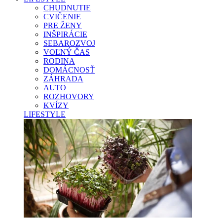
CHUDNUTIE
CVIČENIE
PRE ŽENY
INŠPIRÁCIE
SEBAROZVOJ
VOĽNÝ ČAS
RODINA
DOMÁCNOSŤ
ZÁHRADA
AUTO
ROZHOVORY
KVÍZY
LIFESTYLE