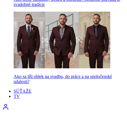
svadobné tradície
Ako sa líši oblek na svadbu, do práce a na spoločenské
udalosti?
SÚŤAŽE
TV