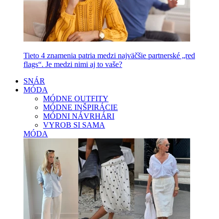
Tieto 4 znamenia patria medzi najväčšie partnerské „red
flags“. Je medzi nimi aj to vaše?
SNÁR
MÓDA
MÓDNE OUTFITY
MÓDNE INŠPIRÁCIE
MÓDNI NÁVRHÁRI
VYROB SI SAMA
MÓDA