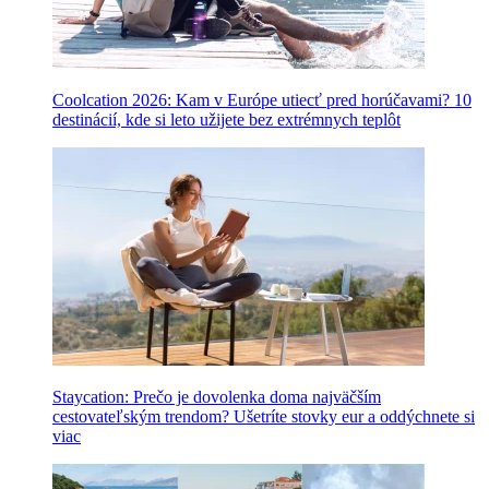
Coolcation 2026: Kam v Európe utiecť pred horúčavami? 10
destinácií, kde si leto užijete bez extrémnych teplôt
Staycation: Prečo je dovolenka doma najväčším
cestovateľským trendom? Ušetríte stovky eur a oddýchnete si
viac