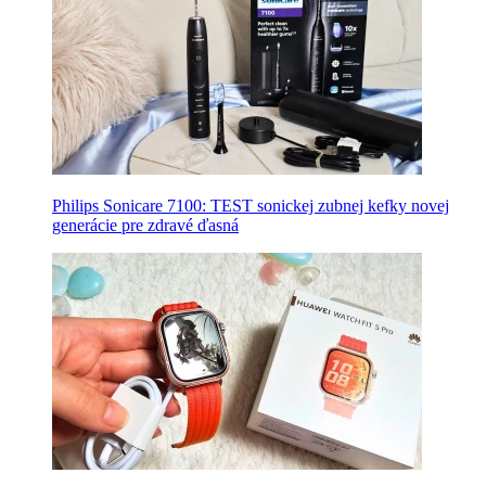
Philips Sonicare 7100: TEST sonickej zubnej kefky novej
generácie pre zdravé ďasná