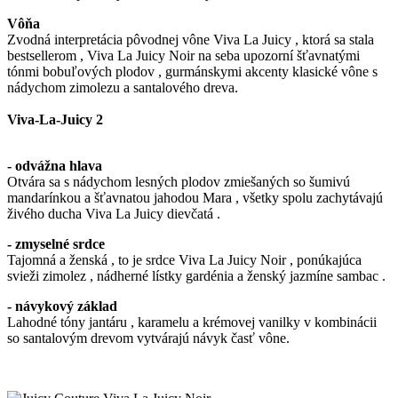
Vôňa
Zvodná interpretácia pôvodnej vône Viva La Juicy , ktorá sa stala
bestsellerom , Viva La Juicy Noir na seba upozorní šťavnatými
tónmi bobuľových plodov , gurmánskymi akcenty klasické vône s
nádychom zimolezu a santalového dreva.
Viva-La-Juicy 2
- odvážna hlava
Otvára sa s nádychom lesných plodov zmiešaných so šumivú
mandarínkou a šťavnatou jahodou Mara , všetky spolu zachytávajú
živého ducha Viva La Juicy dievčatá .
- zmyselné srdce
Tajomná a ženská , to je srdce Viva La Juicy Noir , ponúkajúca
svieži zimolez , nádherné lístky gardénia a ženský jazmíne sambac .
- návykový základ
Lahodné tóny jantáru , karamelu a krémovej vanilky v kombinácii
so santalovým drevom vytvárajú návyk časť vône.