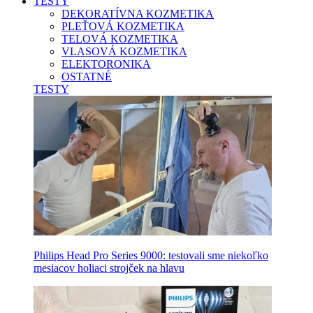
TESTY
DEKORATÍVNA KOZMETIKA
PLEŤOVÁ KOZMETIKA
TELOVÁ KOZMETIKA
VLASOVÁ KOZMETIKA
ELEKTORONIKA
OSTATNÉ
TESTY
Philips Head Pro Series 9000: testovali sme niekoľko
mesiacov holiaci strojček na hlavu