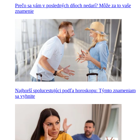
Prečo sa vám v posledných dňoch nedarí? Môže za to vaše
znamenie
Najhorší spolucestujúci podľa horoskopu: Týmto znameniam
sa vyhnite