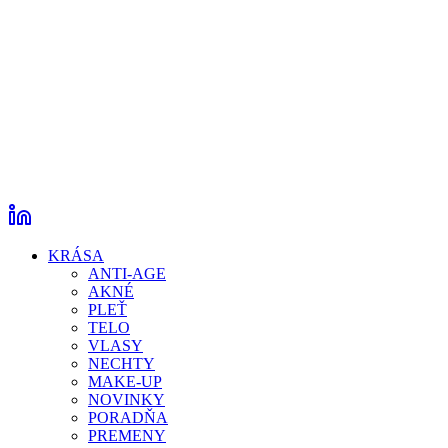
KRÁSA
ANTI-AGE
AKNÉ
PLEŤ
TELO
VLASY
NECHTY
MAKE-UP
NOVINKY
PORADŇA
PREMENY