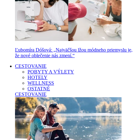
Ľubomíra Dóšová: „Najväčšou lžou módneho priemyslu je,
že nové oblečenie nás zmení.“
CESTOVANIE
POBYTY A VÝLETY
HOTELY
WELLNESS
OSTATNÉ
CESTOVANIE