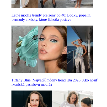
Letné módne trendy pre ženy po 40: Bodky, popelín,
bermudy a kúsky, ktoré lichotia postave
Tiffany Blue: Najväčší módny trend leta 2026. Ako nosiť
ikonickú pastelovú modrú?