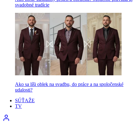
svadobné tradície
Ako sa líši oblek na svadbu, do práce a na spoločenské
udalosti?
SÚŤAŽE
TV