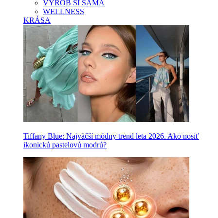
VYROB SI SAMA
WELLNESS
KRÁSA
Tiffany Blue: Najväčší módny trend leta 2026. Ako nosiť
ikonickú pastelovú modrú?