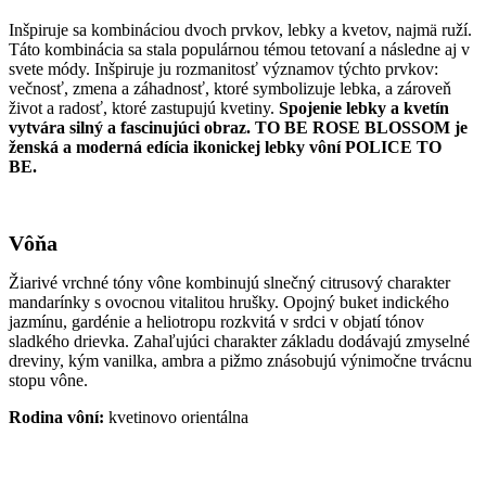
Inšpiruje sa kombináciou dvoch prvkov, lebky a kvetov, najmä ruží.
Táto kombinácia sa stala populárnou témou tetovaní a následne aj v
svete módy. Inšpiruje ju rozmanitosť významov týchto prvkov:
večnosť, zmena a záhadnosť, ktoré symbolizuje lebka, a zároveň
život a radosť, ktoré zastupujú kvetiny.
Spojenie lebky a kvetín
vytvára silný a fascinujúci obraz.
TO BE ROSE BLOSSOM je
ženská a moderná edícia ikonickej lebky vôní POLICE TO
BE.
Vôňa
Žiarivé vrchné tóny vône kombinujú slnečný citrusový charakter
mandarínky s ovocnou vitalitou hrušky. Opojný buket indického
jazmínu, gardénie a heliotropu rozkvitá v srdci v objatí tónov
sladkého drievka. Zahaľujúci charakter základu dodávajú zmyselné
dreviny, kým vanilka, ambra a pižmo znásobujú výnimočne trvácnu
stopu vône.
Rodina vôní:
kvetinovo orientálna