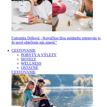
Ľubomíra Dóšová: „Najväčšou lžou módneho priemyslu je,
že nové oblečenie nás zmení.“
CESTOVANIE
POBYTY A VÝLETY
HOTELY
WELLNESS
OSTATNÉ
CESTOVANIE