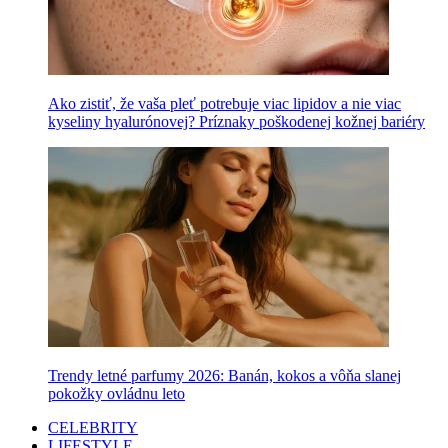
Ako zistiť, že vaša pleť potrebuje viac lipidov a nie viac
kyseliny hyalurónovej? Príznaky poškodenej kožnej bariéry
Trendy letné parfumy 2026: Banán, kokos a vôňa slanej
pokožky ovládnu leto
CELEBRITY
LIFESTYLE