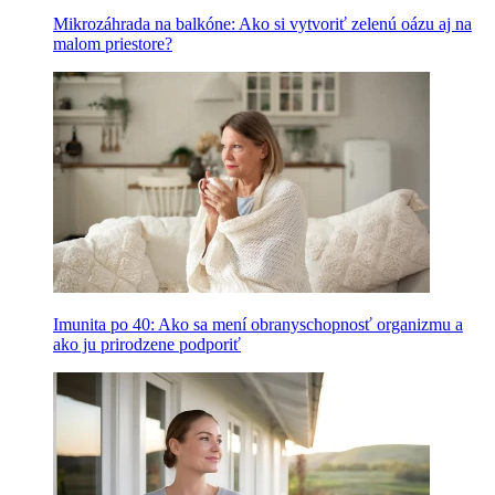
Mikrozáhrada na balkóne: Ako si vytvoriť zelenú oázu aj na
malom priestore?
Imunita po 40: Ako sa mení obranyschopnosť organizmu a
ako ju prirodzene podporiť