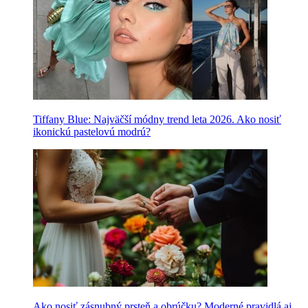
Tiffany Blue: Najväčší módny trend leta 2026. Ako nosiť
ikonickú pastelovú modrú?
Ako nosiť zásnubný prsteň a obrúčku? Moderné pravidlá aj