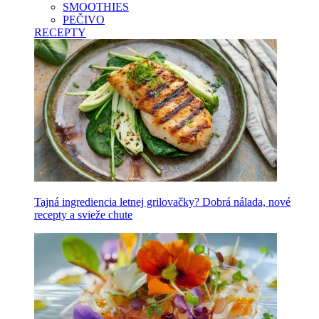
SMOOTHIES
PEČIVO
RECEPTY
Tajná ingrediencia letnej grilovačky? Dobrá nálada, nové
recepty a svieže chute