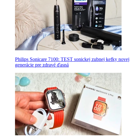
Philips Sonicare 7100: TEST sonickej zubnej kefky novej
generácie pre zdravé ďasná