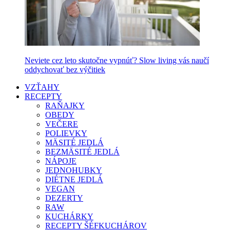
Neviete cez leto skutočne vypnúť? Slow living vás naučí
oddychovať bez výčitiek
VZŤAHY
RECEPTY
RAŇAJKY
OBEDY
VEČERE
POLIEVKY
MÄSITÉ JEDLÁ
BEZMÄSITÉ JEDLÁ
NÁPOJE
JEDNOHUBKY
DIÉTNE JEDLÁ
VEGAN
DEZERTY
RAW
KUCHÁRKY
RECEPTY ŠÉFKUCHÁROV