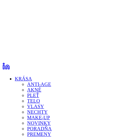
KRÁSA
ANTI-AGE
AKNÉ
PLEŤ
TELO
VLASY
NECHTY
MAKE-UP
NOVINKY
PORADŇA
PREMENY