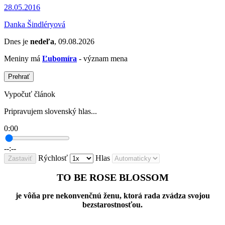
28.05.2016
Danka Šindléryová
Dnes je
nedeľa
, 09.08.2026
Meniny má
Ľubomíra
- význam mena
Prehrať
Vypočuť článok
Pripravujem slovenský hlas...
0:00
--:--
Rýchlosť
Hlas
Zastaviť
TO BE ROSE BLOSSOM
je vôňa pre nekonvenčnú ženu, ktorá rada zvádza svojou
bezstarostnosťou.