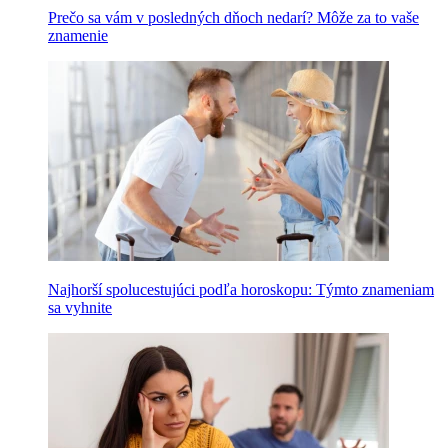
Prečo sa vám v posledných dňoch nedarí? Môže za to vaše
znamenie
Najhorší spolucestujúci podľa horoskopu: Týmto znameniam
sa vyhnite