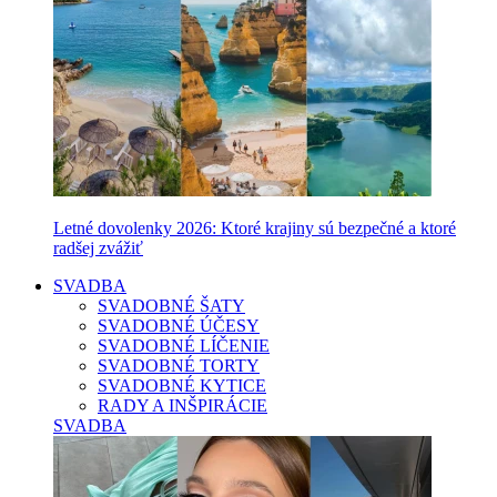
Letné dovolenky 2026: Ktoré krajiny sú bezpečné a ktoré
radšej zvážiť
SVADBA
SVADOBNÉ ŠATY
SVADOBNÉ ÚČESY
SVADOBNÉ LÍČENIE
SVADOBNÉ TORTY
SVADOBNÉ KYTICE
RADY A INŠPIRÁCIE
SVADBA