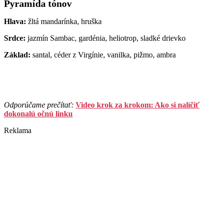
Pyramída tónov
Hlava:
žltá mandarínka, hruška
Srdce:
jazmín Sambac, gardénia, heliotrop, sladké drievko
Základ:
santal, céder z Virgínie, vanilka, pižmo, ambra
Odporúčame prečítať:
Video krok za krokom: Ako si nalíčiť
dokonalú očnú linku
Reklama