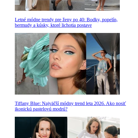
Letné módne trendy pre ženy po 40: Bodky, popelín,
bermudy a kúsky, ktoré lichotia postave
Tiffany Blue: Najväčší módny trend leta 2026. Ako nosiť
ikonickú pastelovú modrú?