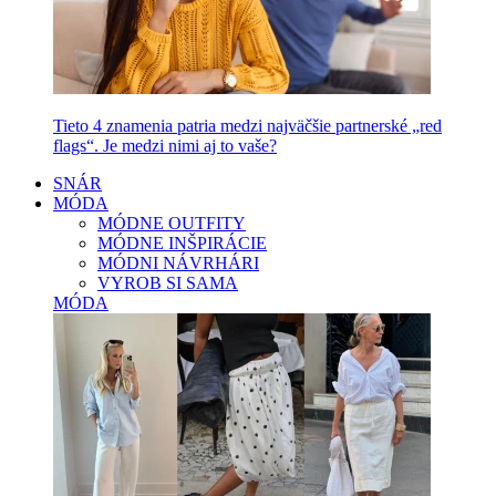
Tieto 4 znamenia patria medzi najväčšie partnerské „red
flags“. Je medzi nimi aj to vaše?
SNÁR
MÓDA
MÓDNE OUTFITY
MÓDNE INŠPIRÁCIE
MÓDNI NÁVRHÁRI
VYROB SI SAMA
MÓDA