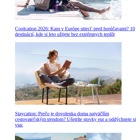
Coolcation 2026: Kam v Európe utiecť pred horúčavami? 10
destinácií, kde si leto užijete bez extrémnych teplôt
Staycation: Prečo je dovolenka doma najväčším
cestovateľským trendom? Ušetríte stovky eur a oddýchnete si
viac