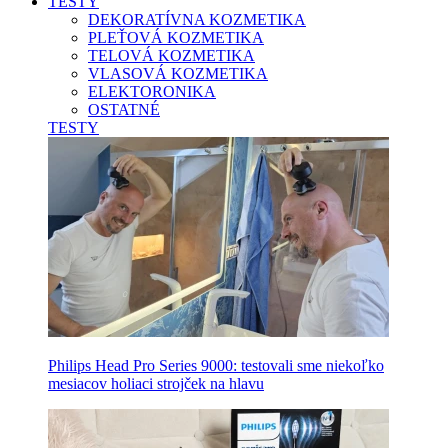
TESTY
DEKORATÍVNA KOZMETIKA
PLEŤOVÁ KOZMETIKA
TELOVÁ KOZMETIKA
VLASOVÁ KOZMETIKA
ELEKTORONIKA
OSTATNÉ
TESTY
Philips Head Pro Series 9000: testovali sme niekoľko
mesiacov holiaci strojček na hlavu