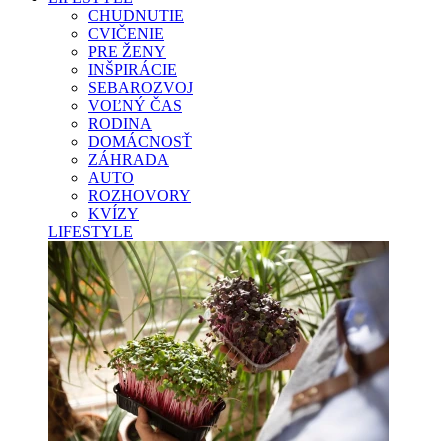
CHUDNUTIE
CVIČENIE
PRE ŽENY
INŠPIRÁCIE
SEBAROZVOJ
VOĽNÝ ČAS
RODINA
DOMÁCNOSŤ
ZÁHRADA
AUTO
ROZHOVORY
KVÍZY
LIFESTYLE