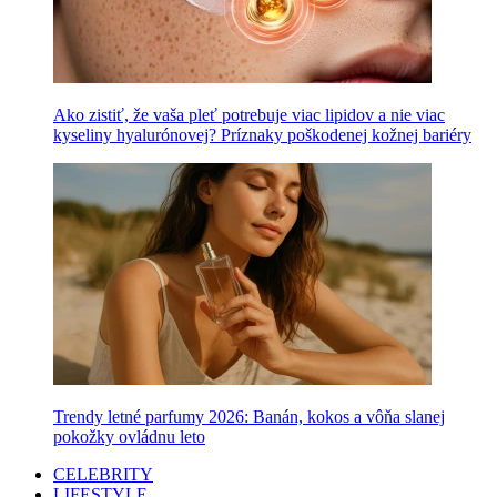
Ako zistiť, že vaša pleť potrebuje viac lipidov a nie viac
kyseliny hyalurónovej? Príznaky poškodenej kožnej bariéry
Trendy letné parfumy 2026: Banán, kokos a vôňa slanej
pokožky ovládnu leto
CELEBRITY
LIFESTYLE