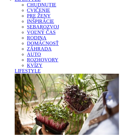
CHUDNUTIE
CVIČENIE
PRE ŽENY
INŠPIRÁCIE
SEBAROZVOJ
VOĽNÝ ČAS
RODINA
DOMÁCNOSŤ
ZÁHRADA
AUTO
ROZHOVORY
KVÍZY
LIFESTYLE