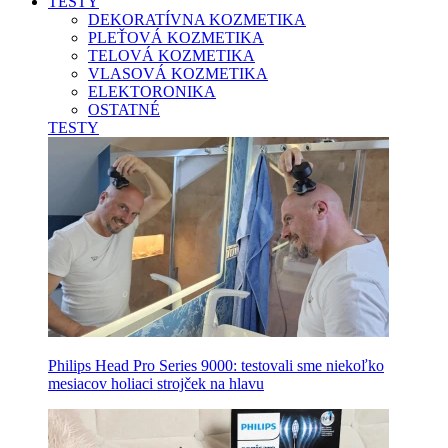
TESTY
DEKORATÍVNA KOZMETIKA
PLEŤOVÁ KOZMETIKA
TELOVÁ KOZMETIKA
VLASOVÁ KOZMETIKA
ELEKTORONIKA
OSTATNÉ
TESTY
Philips Head Pro Series 9000: testovali sme niekoľko
mesiacov holiaci strojček na hlavu