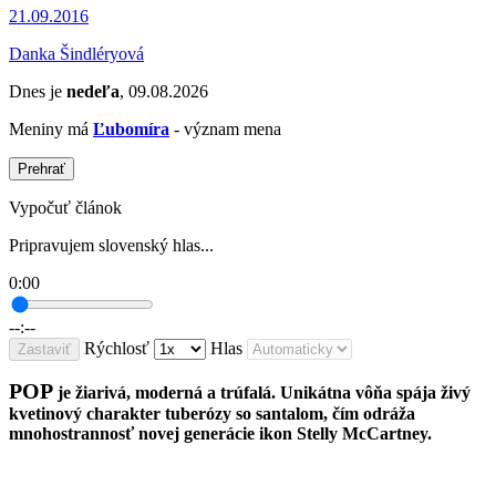
21.09.2016
Danka Šindléryová
Dnes je
nedeľa
, 09.08.2026
Meniny má
Ľubomíra
- význam mena
Prehrať
Vypočuť článok
Pripravujem slovenský hlas...
0:00
--:--
Rýchlosť
Hlas
Zastaviť
POP
je žiarivá, moderná a trúfalá. Unikátna vôňa spája živý
kvetinový charakter tuberózy so santalom, čím odráža
mnohostrannosť novej generácie ikon Stelly McCartney.