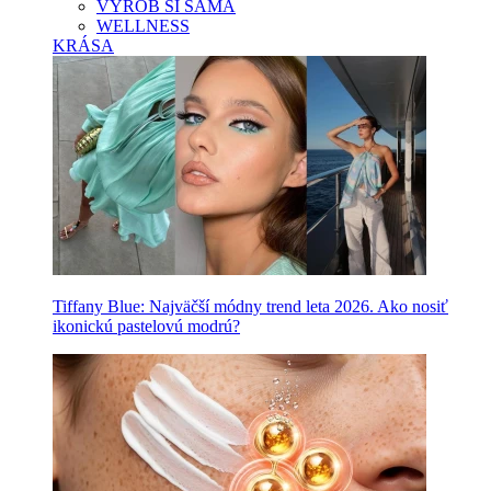
VYROB SI SAMA
WELLNESS
KRÁSA
Tiffany Blue: Najväčší módny trend leta 2026. Ako nosiť
ikonickú pastelovú modrú?