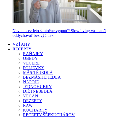
Neviete cez leto skutočne vypnúť? Slow living vás naučí
oddychovať bez výčitiek
VZŤAHY
RECEPTY
RAŇAJKY
OBEDY
VEČERE
POLIEVKY
MÄSITÉ JEDLÁ
BEZMÄSITÉ JEDLÁ
NÁPOJE
JEDNOHUBKY
DIÉTNE JEDLÁ
VEGAN
DEZERTY
RAW
KUCHÁRKY
RECEPTY ŠÉFKUCHÁROV