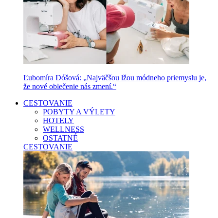
Ľubomíra Dóšová: „Najväčšou lžou módneho priemyslu je,
že nové oblečenie nás zmení.“
CESTOVANIE
POBYTY A VÝLETY
HOTELY
WELLNESS
OSTATNÉ
CESTOVANIE