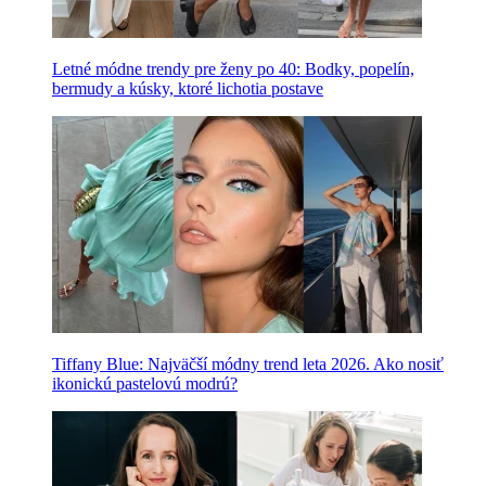
Letné módne trendy pre ženy po 40: Bodky, popelín,
bermudy a kúsky, ktoré lichotia postave
Tiffany Blue: Najväčší módny trend leta 2026. Ako nosiť
ikonickú pastelovú modrú?