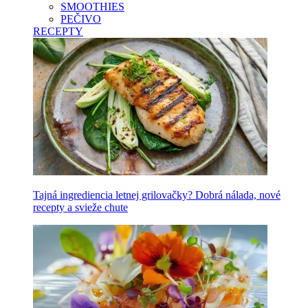
SMOOTHIES
PEČIVO
RECEPTY
Tajná ingrediencia letnej grilovačky? Dobrá nálada, nové
recepty a svieže chute