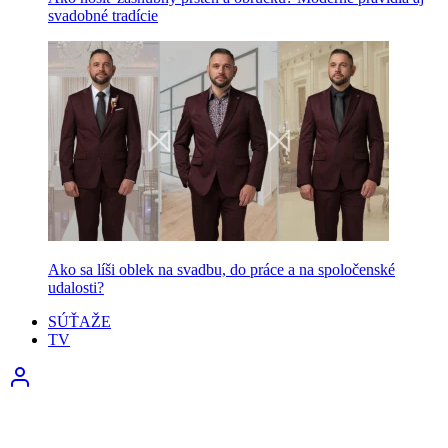
svadobné tradície
Ako sa líši oblek na svadbu, do práce a na spoločenské
udalosti?
SÚŤAŽE
TV