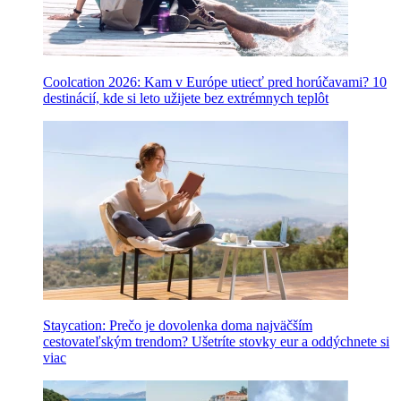
Coolcation 2026: Kam v Európe utiecť pred horúčavami? 10
destinácií, kde si leto užijete bez extrémnych teplôt
Staycation: Prečo je dovolenka doma najväčším
cestovateľským trendom? Ušetríte stovky eur a oddýchnete si
viac