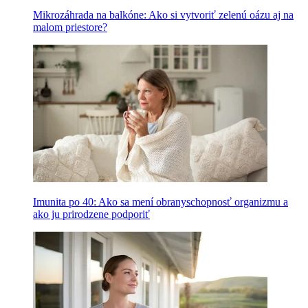
Mikrozáhrada na balkóne: Ako si vytvoriť zelenú oázu aj na
malom priestore?
Imunita po 40: Ako sa mení obranyschopnosť organizmu a
ako ju prirodzene podporiť