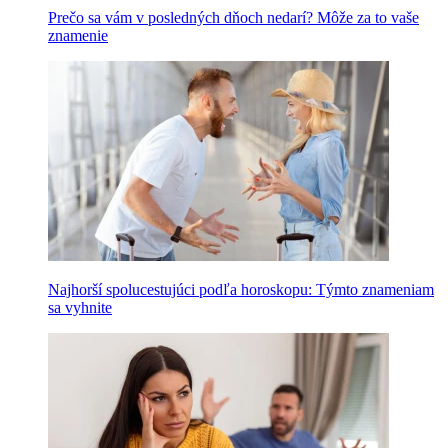
Prečo sa vám v posledných dňoch nedarí? Môže za to vaše
znamenie
Najhorší spolucestujúci podľa horoskopu: Týmto znameniam
sa vyhnite