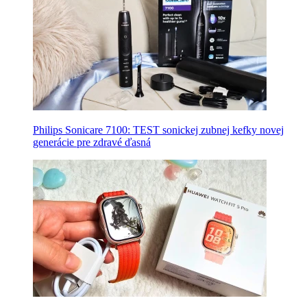
Philips Sonicare 7100: TEST sonickej zubnej kefky novej
generácie pre zdravé ďasná