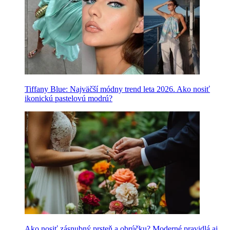
Tiffany Blue: Najväčší módny trend leta 2026. Ako nosiť
ikonickú pastelovú modrú?
Ako nosiť zásnubný prsteň a obrúčku? Moderné pravidlá aj