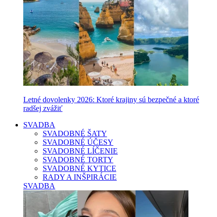
Letné dovolenky 2026: Ktoré krajiny sú bezpečné a ktoré
radšej zvážiť
SVADBA
SVADOBNÉ ŠATY
SVADOBNÉ ÚČESY
SVADOBNÉ LÍČENIE
SVADOBNÉ TORTY
SVADOBNÉ KYTICE
RADY A INŠPIRÁCIE
SVADBA