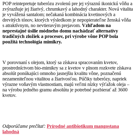
POP reintepretuje tuberózu zvolenú pre jej výraznú ikonickú vôňu a
zvýrazňuje jej žiarivý, chrumkavý a lahodný charakter. Nová vitalita
je vyvážená santalom; nečakaná kombinácia kvetinových a
drevitých tónov, ktorých výsledkom je nepopierateľne ženská vôňa
s atraktívnym, no nevtieravým prejavom.
Vzhľadom na
neprestajné úsilie módneho domu nachádzať alternatívy
tradičných zložiek a procesov, pri výrobe vône POP bola
použitá technológia mimikry.
V porovnaní s olejom, ktorý sa získava spracovaním kvetov,
prostredníctvom bio-mimikry sa z kvetov v plnom rozkvete získava
absolút ponúkajúci omnoho jasnejšiu kvalitu vône, poznačenú
nezameniteľnou vitalitou a žiarivosťou. Púčiky tuberózy, napriek
výrazne voňavým vlastnostiam, majú veľmi nízky výťažok oleja –
na výrobu jedného gramu absolútu je potrebné pozbierať až 3600
kvetov.
Odporúčame prečítať:
Prírodné antibiotikum mangostana
lahodná