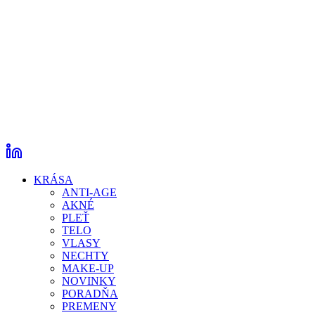
KRÁSA
ANTI-AGE
AKNÉ
PLEŤ
TELO
VLASY
NECHTY
MAKE-UP
NOVINKY
PORADŇA
PREMENY