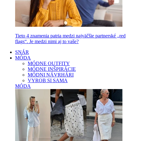
Tieto 4 znamenia patria medzi najväčšie partnerské „red
flags“. Je medzi nimi aj to vaše?
SNÁR
MÓDA
MÓDNE OUTFITY
MÓDNE INŠPIRÁCIE
MÓDNI NÁVRHÁRI
VYROB SI SAMA
MÓDA