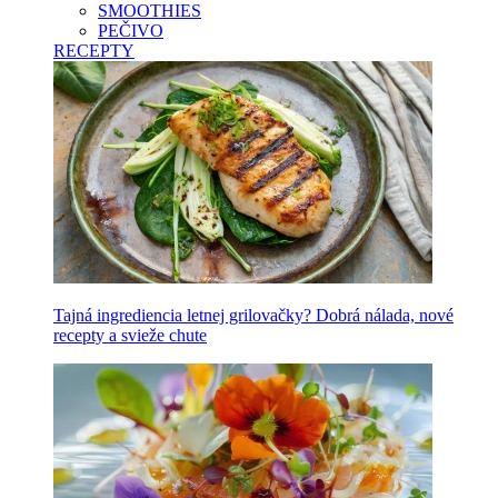
SMOOTHIES
PEČIVO
RECEPTY
Tajná ingrediencia letnej grilovačky? Dobrá nálada, nové
recepty a svieže chute