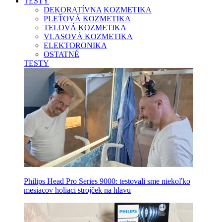
TESTY
DEKORATÍVNA KOZMETIKA
PLEŤOVÁ KOZMETIKA
TELOVÁ KOZMETIKA
VLASOVÁ KOZMETIKA
ELEKTORONIKA
OSTATNÉ
TESTY
Philips Head Pro Series 9000: testovali sme niekoľko
mesiacov holiaci strojček na hlavu