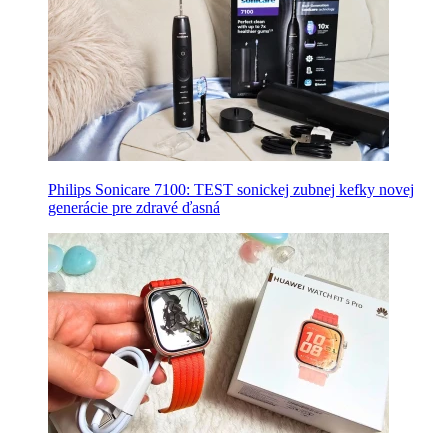
Philips Sonicare 7100: TEST sonickej zubnej kefky novej
generácie pre zdravé ďasná