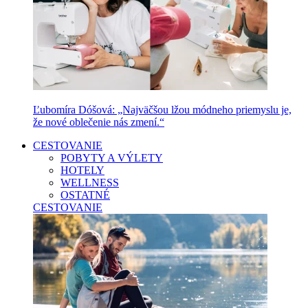
Ľubomíra Dóšová: „Najväčšou lžou módneho priemyslu je,
že nové oblečenie nás zmení.“
CESTOVANIE
POBYTY A VÝLETY
HOTELY
WELLNESS
OSTATNÉ
CESTOVANIE