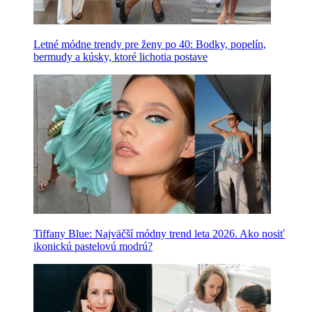
Letné módne trendy pre ženy po 40: Bodky, popelín,
bermudy a kúsky, ktoré lichotia postave
Tiffany Blue: Najväčší módny trend leta 2026. Ako nosiť
ikonickú pastelovú modrú?