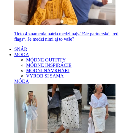
Tieto 4 znamenia patria medzi najväčšie partnerské „red
flags“. Je medzi nimi aj to vaše?
SNÁR
MÓDA
MÓDNE OUTFITY
MÓDNE INŠPIRÁCIE
MÓDNI NÁVRHÁRI
VYROB SI SAMA
MÓDA