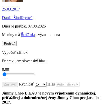
25.03.2017
Danka Šindléryová
Dnes je
piatok
, 07.08.2026
Meniny má
Štefánia
- význam mena
Prehrať
Vypočuť článok
Pripravujem slovenský hlas...
0:00
--:--
Rýchlosť
Hlas
Zastaviť
Jimmy Choo L’EAU je novým vyjadrením dynamickej,
príťažlivej a dobrodružnej ženy Jimmy Choo pre jar a leto
2017.