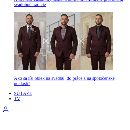
svadobné tradície
Ako sa líši oblek na svadbu, do práce a na spoločenské
udalosti?
SÚŤAŽE
TV