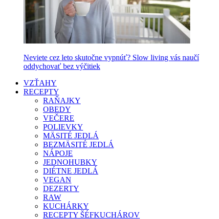
Neviete cez leto skutočne vypnúť? Slow living vás naučí
oddychovať bez výčitiek
VZŤAHY
RECEPTY
RAŇAJKY
OBEDY
VEČERE
POLIEVKY
MÄSITÉ JEDLÁ
BEZMÄSITÉ JEDLÁ
NÁPOJE
JEDNOHUBKY
DIÉTNE JEDLÁ
VEGAN
DEZERTY
RAW
KUCHÁRKY
RECEPTY ŠÉFKUCHÁROV