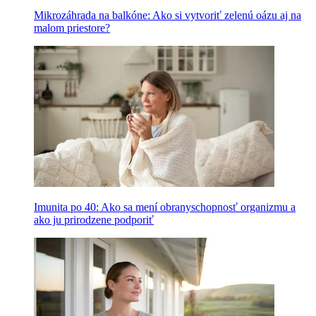
Mikrozáhrada na balkóne: Ako si vytvoriť zelenú oázu aj na
malom priestore?
Imunita po 40: Ako sa mení obranyschopnosť organizmu a
ako ju prirodzene podporiť