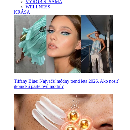
VYROB SI SAMA
WELLNESS
KRÁSA
Tiffany Blue: Najväčší módny trend leta 2026. Ako nosiť
ikonickú pastelovú modrú?