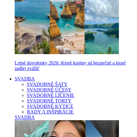
Letné dovolenky 2026: Ktoré krajiny sú bezpečné a ktoré
radšej zvážiť
SVADBA
SVADOBNÉ ŠATY
SVADOBNÉ ÚČESY
SVADOBNÉ LÍČENIE
SVADOBNÉ TORTY
SVADOBNÉ KYTICE
RADY A INŠPIRÁCIE
SVADBA