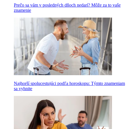
Prečo sa vám v posledných dňoch nedarí? Môže za to vaše
znamenie
Najhorší spolucestujúci podľa horoskopu: Týmto znameniam
sa vyhnite