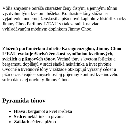
Vôňa zmyselne odráža charakter ženy čistými a jemnými tónmi
vyzdvihnutými kvetom ibišteka. Kontrastné tóny slúžia na
vyjadrenie modernej ženskosti a píšu novú kapitolu v histórii značky
Jimmy Choo Parfums. L’EAU sa tak zaradí k najviac
vyhľadávaným módnym doplnkom Jimmy Choo.
Zložená parfumérkou Juliette Karagueuzoglou, Jimmy Choo
L’EAU evokuje žiarivú ženskosť symfóniou kvetinových,
sviežich a pižmových tónov.
Vrchné tóny s kvetom ibišteku a
bergamotu dopĺňajú v srdci sladká nektárinka a kvet pivónie.
Ovocné a kvetinové tóny v základe obklopujú výrazný céder a
pižmo zastávajúce zmyselnosť aj príjemný kontrast kvetinového
srdca dámskej novinky Jimmy Choo.
Pyramída tónov
Hlava:
bergamot a kvet ibišteka
Srdce:
nektárinka a pivónia
Základ:
céder a pižmo