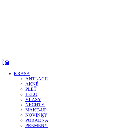
KRÁSA
ANTI-AGE
AKNÉ
PLEŤ
TELO
VLASY
NECHTY
MAKE-UP
NOVINKY
PORADŇA
PREMENY