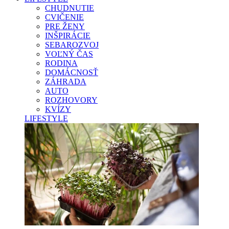
CHUDNUTIE
CVIČENIE
PRE ŽENY
INŠPIRÁCIE
SEBAROZVOJ
VOĽNÝ ČAS
RODINA
DOMÁCNOSŤ
ZÁHRADA
AUTO
ROZHOVORY
KVÍZY
LIFESTYLE