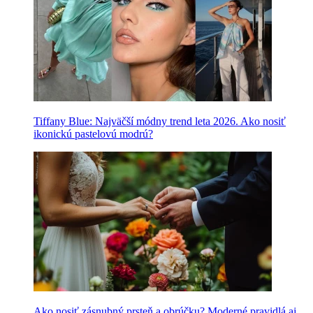
Tiffany Blue: Najväčší módny trend leta 2026. Ako nosiť
ikonickú pastelovú modrú?
Ako nosiť zásnubný prsteň a obrúčku? Moderné pravidlá aj