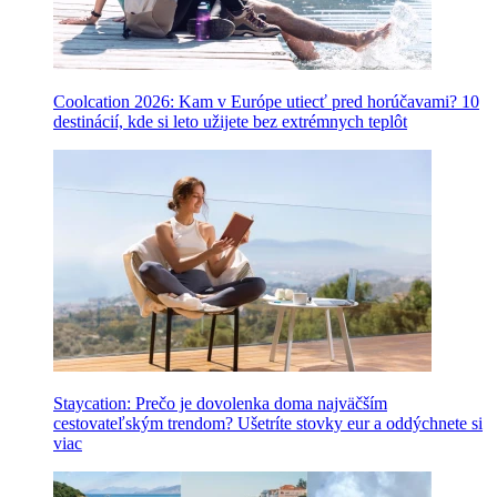
Coolcation 2026: Kam v Európe utiecť pred horúčavami? 10
destinácií, kde si leto užijete bez extrémnych teplôt
Staycation: Prečo je dovolenka doma najväčším
cestovateľským trendom? Ušetríte stovky eur a oddýchnete si
viac