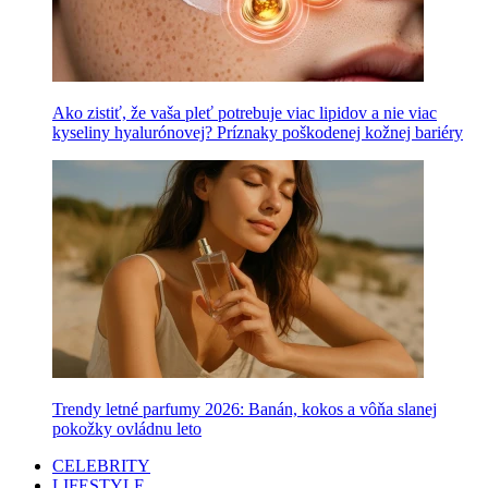
Ako zistiť, že vaša pleť potrebuje viac lipidov a nie viac
kyseliny hyalurónovej? Príznaky poškodenej kožnej bariéry
Trendy letné parfumy 2026: Banán, kokos a vôňa slanej
pokožky ovládnu leto
CELEBRITY
LIFESTYLE