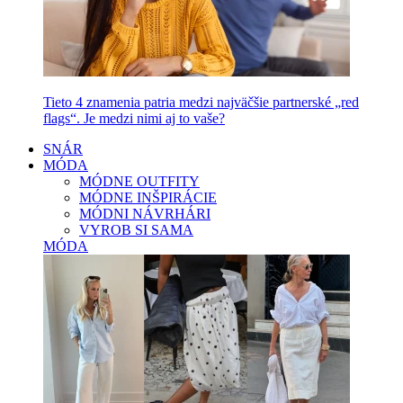
Tieto 4 znamenia patria medzi najväčšie partnerské „red
flags“. Je medzi nimi aj to vaše?
SNÁR
MÓDA
MÓDNE OUTFITY
MÓDNE INŠPIRÁCIE
MÓDNI NÁVRHÁRI
VYROB SI SAMA
MÓDA