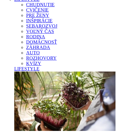
CHUDNUTIE
CVIČENIE
PRE ŽENY
INŠPIRÁCIE
SEBAROZVOJ
VOĽNÝ ČAS
RODINA
DOMÁCNOSŤ
ZÁHRADA
AUTO
ROZHOVORY
KVÍZY
LIFESTYLE