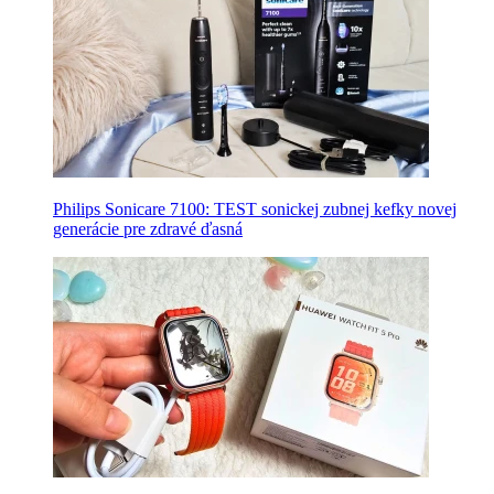
Philips Sonicare 7100: TEST sonickej zubnej kefky novej
generácie pre zdravé ďasná