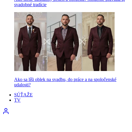
svadobné tradície
Ako sa líši oblek na svadbu, do práce a na spoločenské
udalosti?
SÚŤAŽE
TV