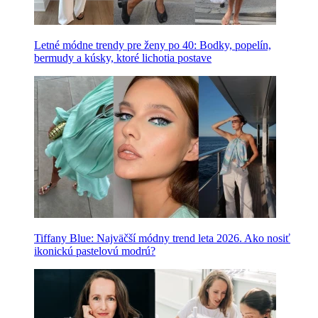
Letné módne trendy pre ženy po 40: Bodky, popelín,
bermudy a kúsky, ktoré lichotia postave
Tiffany Blue: Najväčší módny trend leta 2026. Ako nosiť
ikonickú pastelovú modrú?