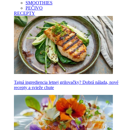
SMOOTHIES
PEČIVO
RECEPTY
Tajná ingrediencia letnej grilovačky? Dobrá nálada, nové
recepty a svieže chute