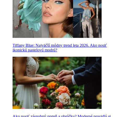
Tiffany Blue: Najväčší módny trend leta 2026. Ako nosiť
ikonickú pastelovú modrú?
Ako nosiť zásnubný prsteň a obrúčku? Moderné pravidlá aj