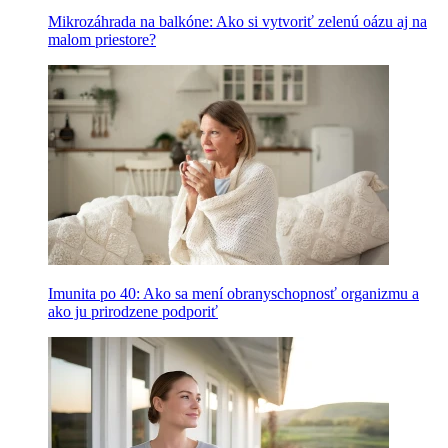
Mikrozáhrada na balkóne: Ako si vytvoriť zelenú oázu aj na
malom priestore?
Imunita po 40: Ako sa mení obranyschopnosť organizmu a
ako ju prirodzene podporiť