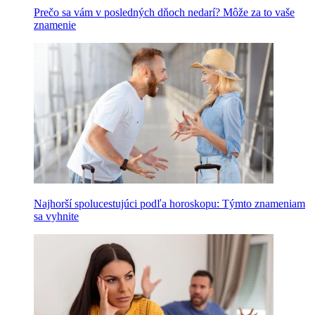
Prečo sa vám v posledných dňoch nedarí? Môže za to vaše
znamenie
Najhorší spolucestujúci podľa horoskopu: Týmto znameniam
sa vyhnite