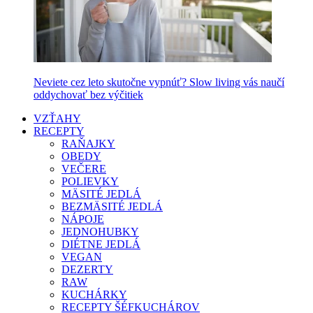
Neviete cez leto skutočne vypnúť? Slow living vás naučí
oddychovať bez výčitiek
VZŤAHY
RECEPTY
RAŇAJKY
OBEDY
VEČERE
POLIEVKY
MÄSITÉ JEDLÁ
BEZMÄSITÉ JEDLÁ
NÁPOJE
JEDNOHUBKY
DIÉTNE JEDLÁ
VEGAN
DEZERTY
RAW
KUCHÁRKY
RECEPTY ŠÉFKUCHÁROV