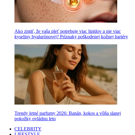
Ako zistiť, že vaša pleť potrebuje viac lipidov a nie viac
kyseliny hyalurónovej? Príznaky poškodenej kožnej bariéry
Trendy letné parfumy 2026: Banán, kokos a vôňa slanej
pokožky ovládnu leto
CELEBRITY
LIFESTYLE