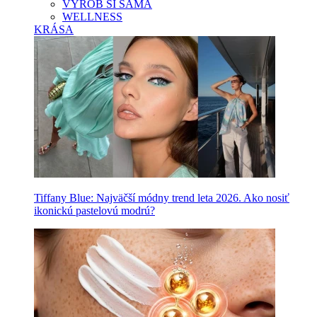
VYROB SI SAMA
WELLNESS
KRÁSA
Tiffany Blue: Najväčší módny trend leta 2026. Ako nosiť
ikonickú pastelovú modrú?