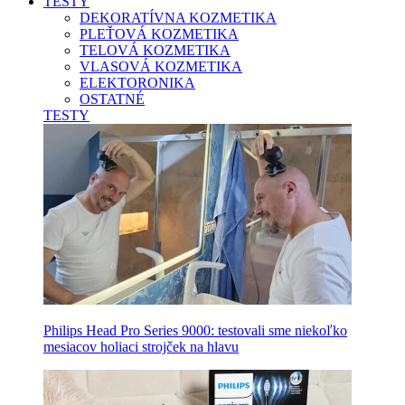
TESTY
DEKORATÍVNA KOZMETIKA
PLEŤOVÁ KOZMETIKA
TELOVÁ KOZMETIKA
VLASOVÁ KOZMETIKA
ELEKTORONIKA
OSTATNÉ
TESTY
Philips Head Pro Series 9000: testovali sme niekoľko
mesiacov holiaci strojček na hlavu