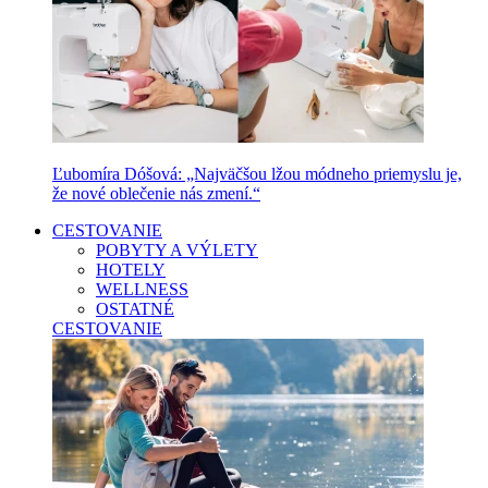
Ľubomíra Dóšová: „Najväčšou lžou módneho priemyslu je,
že nové oblečenie nás zmení.“
CESTOVANIE
POBYTY A VÝLETY
HOTELY
WELLNESS
OSTATNÉ
CESTOVANIE