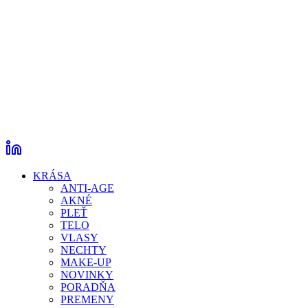
KRÁSA
ANTI-AGE
AKNÉ
PLEŤ
TELO
VLASY
NECHTY
MAKE-UP
NOVINKY
PORADŇA
PREMENY