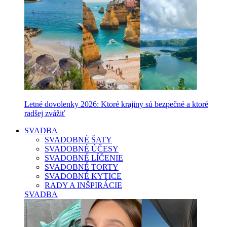
Letné dovolenky 2026: Ktoré krajiny sú bezpečné a ktoré
radšej zvážiť
SVADBA
SVADOBNÉ ŠATY
SVADOBNÉ ÚČESY
SVADOBNÉ LÍČENIE
SVADOBNÉ TORTY
SVADOBNÉ KYTICE
RADY A INŠPIRÁCIE
SVADBA