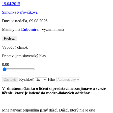
19.04.2015
Simonka Paľovčíková
Dnes je
nedeľa
, 09.08.2026
Meniny má
Ľubomíra
- význam mena
Prehrať
Vypočuť článok
Pripravujem slovenský hlas...
0:00
--:--
Rýchlosť
Hlas
Zastaviť
V dnešnom článku o líčení si predstavíme zaujímavé a svieže
líčenie, ktoré je ladené do modro-fialových odtieňov.
Mne najviac pripomína jarný dážď. Dážď, ktorý nie je ešte