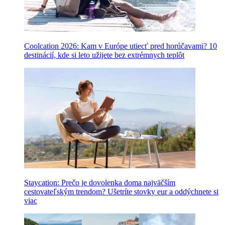
Coolcation 2026: Kam v Európe utiecť pred horúčavami? 10
destinácií, kde si leto užijete bez extrémnych teplôt
Staycation: Prečo je dovolenka doma najväčším
cestovateľským trendom? Ušetríte stovky eur a oddýchnete si
viac