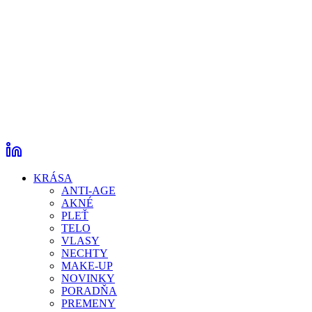
KRÁSA
ANTI-AGE
AKNÉ
PLEŤ
TELO
VLASY
NECHTY
MAKE-UP
NOVINKY
PORADŇA
PREMENY