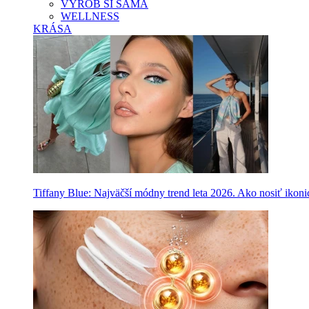
VYROB SI SAMA
WELLNESS
KRÁSA
Tiffany Blue: Najväčší módny trend leta 2026. Ako nosiť ikon