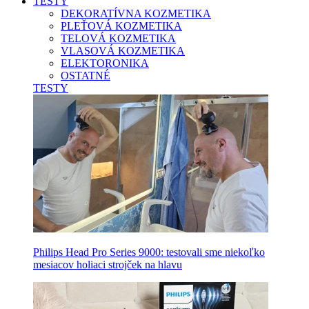
TESTY
DEKORATÍVNA KOZMETIKA
PLEŤOVÁ KOZMETIKA
TELOVÁ KOZMETIKA
VLASOVÁ KOZMETIKA
ELEKTORONIKA
OSTATNÉ
TESTY
Philips Head Pro Series 9000: testovali sme niekoľko
mesiacov holiaci strojček na hlavu