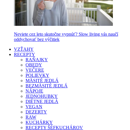
Neviete cez leto skutočne vypnúť? Slow living vás naučí
oddychovať bez výčitiek
VZŤAHY
RECEPTY
RAŇAJKY
OBEDY
VEČERE
POLIEVKY
MÄSITÉ JEDLÁ
BEZMÄSITÉ JEDLÁ
NÁPOJE
JEDNOHUBKY
DIÉTNE JEDLÁ
VEGAN
DEZERTY
RAW
KUCHÁRKY
RECEPTY ŠÉFKUCHÁROV