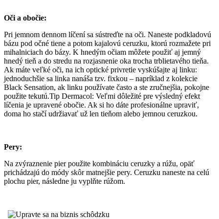
Oči a obočie:
Pri jemnom dennom líčení sa sústreďte na oči. Naneste podkladovú
bázu pod očné tiene a potom kajalovú ceruzku, ktorú rozmažete pri
mihalniciach do bázy. K hnedým očiam môžete použiť aj jemný
hnedý tieň a do stredu na rozjasnenie oka trocha trblietavého tieňa.
Ak máte veľké oči, na ich optické privretie vyskúšajte aj linku:
jednoduchšie sa linka nanáša tzv. fixkou – napríklad z kolekcie
Black Sensation, ak linku používate často a ste zručnejšia, pokojne
použite tekutú.Tip Dermacol: Veľmi dôležité pre výsledný efekt
líčenia je upravené obočie. Ak si ho dáte profesionálne upraviť,
doma ho stačí udržiavať už len tieňom alebo jemnou ceruzkou.
Pery:
Na zvýraznenie pier použite kombináciu ceruzky a rúžu, opäť
prichádzajú do módy skôr matnejšie pery. Ceruzku naneste na celú
plochu pier, následne ju vyplňte rúžom.