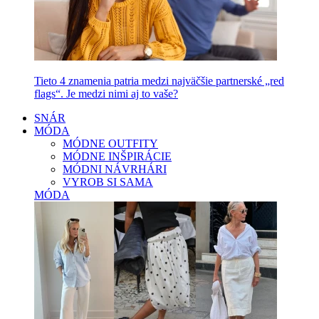
Tieto 4 znamenia patria medzi najväčšie partnerské „red
flags“. Je medzi nimi aj to vaše?
SNÁR
MÓDA
MÓDNE OUTFITY
MÓDNE INŠPIRÁCIE
MÓDNI NÁVRHÁRI
VYROB SI SAMA
MÓDA