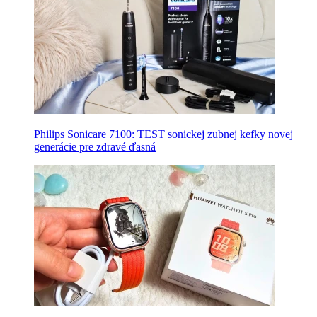
Philips Sonicare 7100: TEST sonickej zubnej kefky novej
generácie pre zdravé ďasná