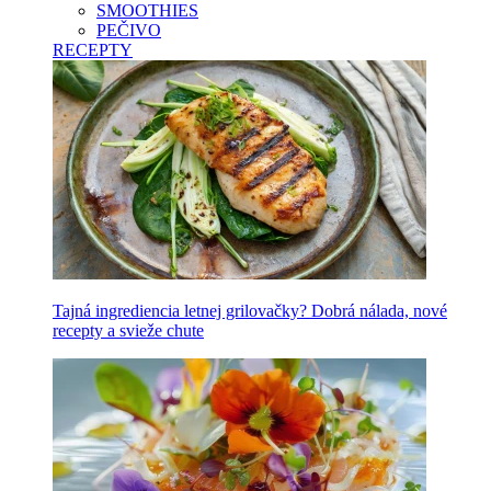
SMOOTHIES
PEČIVO
RECEPTY
Tajná ingrediencia letnej grilovačky? Dobrá nálada, nové
recepty a svieže chute