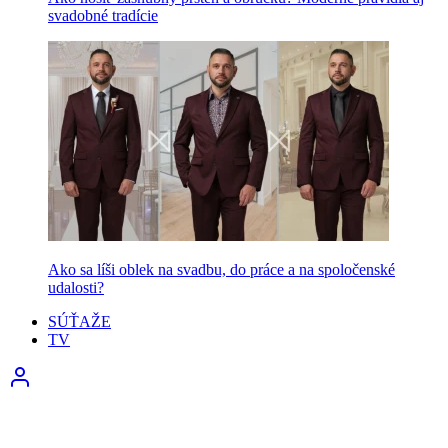
svadobné tradície
Ako sa líši oblek na svadbu, do práce a na spoločenské
udalosti?
SÚŤAŽE
TV