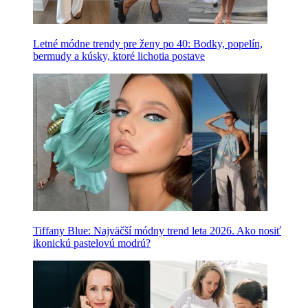
Letné módne trendy pre ženy po 40: Bodky, popelín,
bermudy a kúsky, ktoré lichotia postave
Tiffany Blue: Najväčší módny trend leta 2026. Ako nosiť
ikonickú pastelovú modrú?