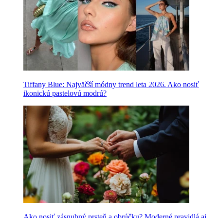
Tiffany Blue: Najväčší módny trend leta 2026. Ako nosiť
ikonickú pastelovú modrú?
Ako nosiť zásnubný prsteň a obrúčku? Moderné pravidlá aj