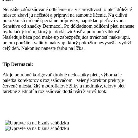
Neustále zdôrazňované odlíčenie má v starostlivosti o pleť dôležité
miesto: zbaví ju nečistôt a pripraví na samotné líčenie. Na citlivú
pokožku sú určené špeciálne prípravky, napríklad pleťová voda
Sensitive od značky Dermacol. Po dôkladnom odlíčení pleti naneste
hydratačný krém, ktorý jej dodá sviežosť a potrebnú vlhkosť.
Nasleduje báza pod make-up zabezpečujúca trvácnosť make-upu,
potom použite kvalitný make-up, ktorý pokožku nevysuší a vydrží
celý deň. Nakoniec naneste farbu na líčka.
Tip Dermacol:
Ak je potrebné korigovať drobné nedostatky pleti, výborná je
paletka korektorov s rozjasňovačom - zelený korektor prekryje
červené miesta, žltý modrofialové žilky a modrinky, telový pleť
farebne zjednotí a rozjasňovač dodá tvári žiarivý look.