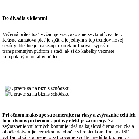
Do divadla s klientmi
Večerná príležitosť vyžaduje viac, ako sme zvyknutí cez deň.
Krásne zamatová pleť je späť a je jedným z top trendov novej
sezóny. Ideálne je make-up a korektor fixovať sypkým
transparentným púdrom a stačí, ak si do kabelky vezmete
kompaktný minerálny púder.
Pri očnom make-upe sa zamerajte na riasy a zvýraznite celú ich
líniu dymovým tieňom - pútavý efekt je zaručený.
Na
zvýraznenie vnútorných kontúr je ideálna kajalová čierna ceruzka a
obočie dotvarujte ceruzkou na obočie s hrebienkom. Pre „mäkší“
vzhľad obočia a pre jeho zafixovanie zvoľte hnedú farbu, napr. z