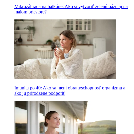
Mikrozáhrada na balkóne: Ako si vytvoriť zelenú oázu aj na
malom priestore?
Imunita po 40: Ako sa mení obranyschopnosť organizmu a
ako ju prirodzene podporiť