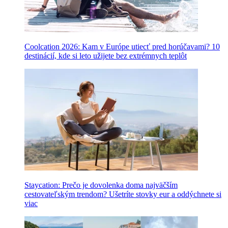
Coolcation 2026: Kam v Európe utiecť pred horúčavami? 10
destinácií, kde si leto užijete bez extrémnych teplôt
Staycation: Prečo je dovolenka doma najväčším
cestovateľským trendom? Ušetríte stovky eur a oddýchnete si
viac