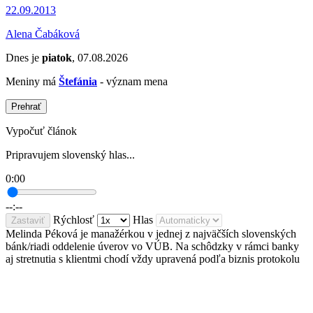
22.09.2013
Alena Čabáková
Dnes je
piatok
, 07.08.2026
Meniny má
Štefánia
- význam mena
Prehrať
Vypočuť článok
Pripravujem slovenský hlas...
0:00
--:--
Rýchlosť
Hlas
Zastaviť
Melinda Péková je manažérkou v jednej z najväčších slovenských
bánk/riadi oddelenie úverov vo VÚB. Na schôdzky v rámci banky
aj stretnutia s klientmi chodí vždy upravená podľa biznis protokolu