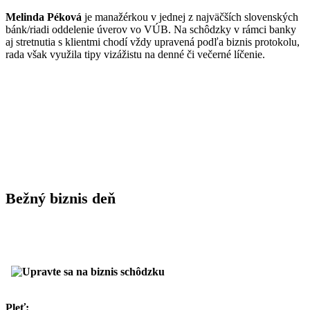
Melinda Péková
je manažérkou v jednej z najväčších slovenských
bánk/riadi oddelenie úverov vo VÚB. Na schôdzky v rámci banky
aj stretnutia s klientmi chodí vždy upravená podľa biznis protokolu,
rada však využila tipy vizážistu na denné či večerné líčenie.
Bežný biznis deň
Pleť: