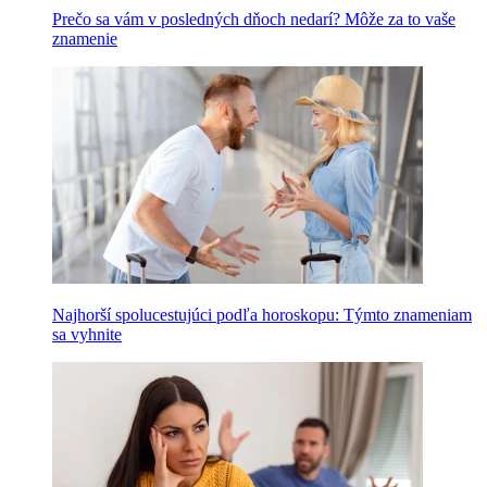
Prečo sa vám v posledných dňoch nedarí? Môže za to vaše
znamenie
Najhorší spolucestujúci podľa horoskopu: Týmto znameniam
sa vyhnite