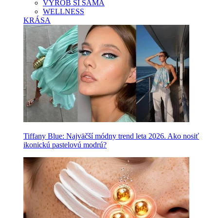
VYROB SI SAMA
WELLNESS
KRÁSA
Tiffany Blue: Najväčší módny trend leta 2026. Ako nosiť
ikonickú pastelovú modrú?