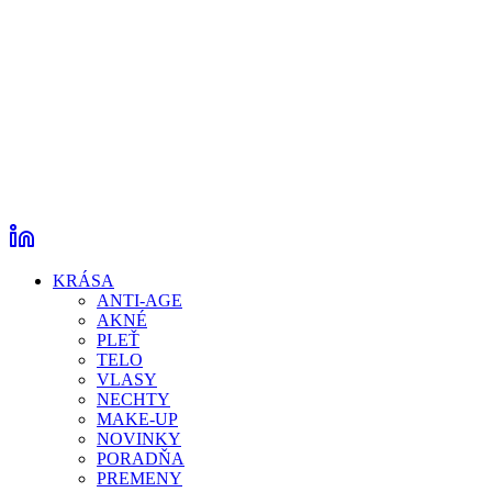
KRÁSA
ANTI-AGE
AKNÉ
PLEŤ
TELO
VLASY
NECHTY
MAKE-UP
NOVINKY
PORADŇA
PREMENY