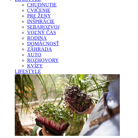
CHUDNUTIE
CVIČENIE
PRE ŽENY
INŠPIRÁCIE
SEBAROZVOJ
VOĽNÝ ČAS
RODINA
DOMÁCNOSŤ
ZÁHRADA
AUTO
ROZHOVORY
KVÍZY
LIFESTYLE