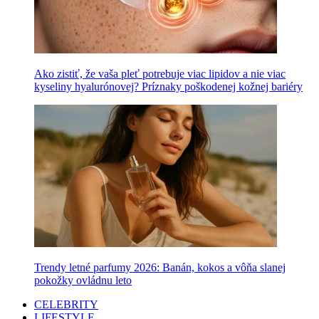
Ako zistiť, že vaša pleť potrebuje viac lipidov a nie viac
kyseliny hyalurónovej? Príznaky poškodenej kožnej bariéry
Trendy letné parfumy 2026: Banán, kokos a vôňa slanej
pokožky ovládnu leto
CELEBRITY
LIFESTYLE