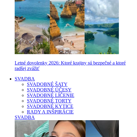
Letné dovolenky 2026: Ktoré krajiny sú bezpečné a ktoré
radšej zvážiť
SVADBA
SVADOBNÉ ŠATY
SVADOBNÉ ÚČESY
SVADOBNÉ LÍČENIE
SVADOBNÉ TORTY
SVADOBNÉ KYTICE
RADY A INŠPIRÁCIE
SVADBA