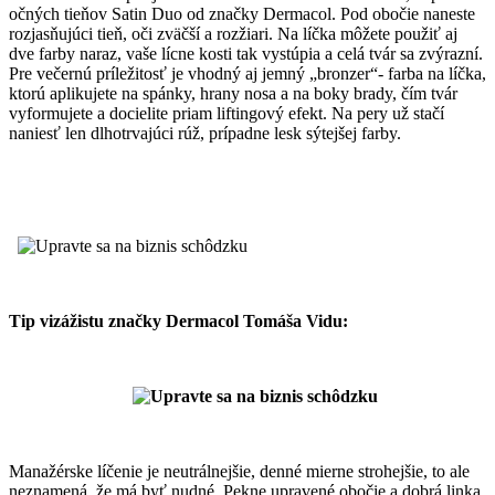
očných tieňov Satin Duo od značky Dermacol. Pod obočie naneste
rozjasňujúci tieň, oči zväčší a rozžiari. Na líčka môžete použiť aj
dve farby naraz, vaše lícne kosti tak vystúpia a celá tvár sa zvýrazní.
Pre večernú príležitosť je vhodný aj jemný „bronzer“- farba na líčka,
ktorú aplikujete na spánky, hrany nosa a na boky brady, čím tvár
vyformujete a docielite priam liftingový efekt. Na pery už stačí
naniesť len dlhotrvajúci rúž, prípadne lesk sýtejšej farby.
Tip vizážistu značky Dermacol Tomáša Vidu
:
Manažérske líčenie je neutrálnejšie, denné mierne strohejšie, to ale
neznamená, že má byť nudné. Pekne upravené obočie a dobrá linka