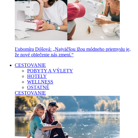
Ľubomíra Dóšová: „Najväčšou lžou módneho priemyslu je,
že nové oblečenie nás zmení.“
CESTOVANIE
POBYTY A VÝLETY
HOTELY
WELLNESS
OSTATNÉ
CESTOVANIE