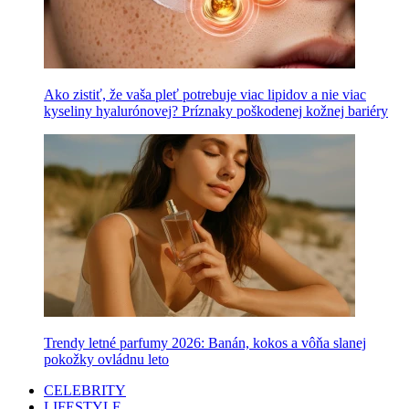
Ako zistiť, že vaša pleť potrebuje viac lipidov a nie viac
kyseliny hyalurónovej? Príznaky poškodenej kožnej bariéry
Trendy letné parfumy 2026: Banán, kokos a vôňa slanej
pokožky ovládnu leto
CELEBRITY
LIFESTYLE