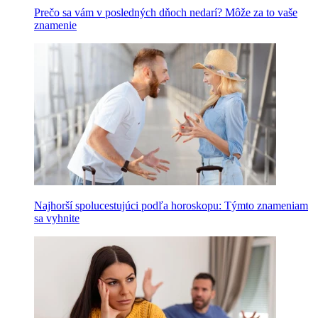
Prečo sa vám v posledných dňoch nedarí? Môže za to vaše
znamenie
Najhorší spolucestujúci podľa horoskopu: Týmto znameniam
sa vyhnite