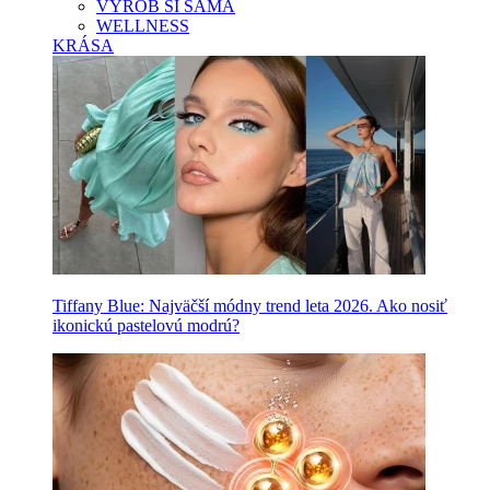
VYROB SI SAMA
WELLNESS
KRÁSA
Tiffany Blue: Najväčší módny trend leta 2026. Ako nosiť
ikonickú pastelovú modrú?