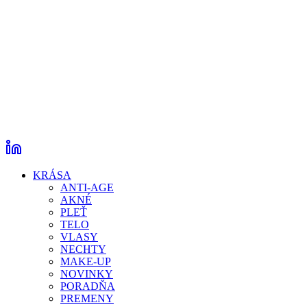
KRÁSA
ANTI-AGE
AKNÉ
PLEŤ
TELO
VLASY
NECHTY
MAKE-UP
NOVINKY
PORADŇA
PREMENY