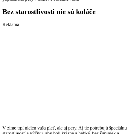
Bez starostlivosti nie sú koláče
Reklama
V zime trpí nielen vaša pleť, ale aj pery. Aj tie potrebujú špeciálnu
starostlivosť a výživu, aby boli krásne a hebké, bez šupiniek a