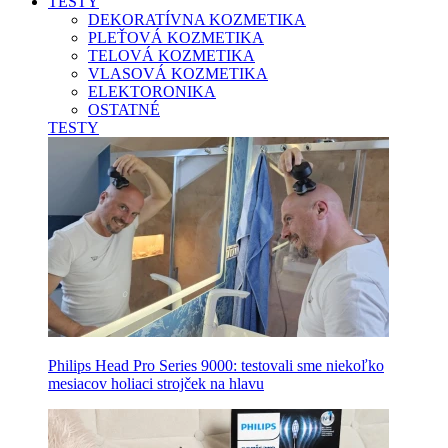
TESTY
DEKORATÍVNA KOZMETIKA
PLEŤOVÁ KOZMETIKA
TELOVÁ KOZMETIKA
VLASOVÁ KOZMETIKA
ELEKTORONIKA
OSTATNÉ
TESTY
Philips Head Pro Series 9000: testovali sme niekoľko
mesiacov holiaci strojček na hlavu