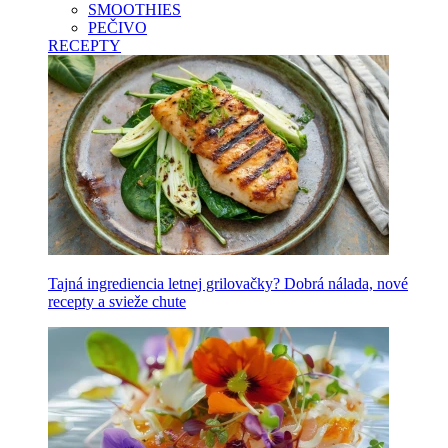
SMOOTHIES
PEČIVO
RECEPTY
Tajná ingrediencia letnej grilovačky? Dobrá nálada, nové
recepty a svieže chute