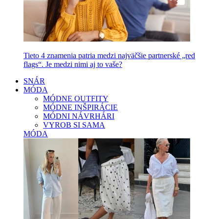
Tieto 4 znamenia patria medzi najväčšie partnerské „red
flags“. Je medzi nimi aj to vaše?
SNÁR
MÓDA
MÓDNE OUTFITY
MÓDNE INŠPIRÁCIE
MÓDNI NÁVRHÁRI
VYROB SI SAMA
MÓDA