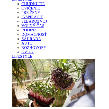
CHUDNUTIE
CVIČENIE
PRE ŽENY
INŠPIRÁCIE
SEBAROZVOJ
VOĽNÝ ČAS
RODINA
DOMÁCNOSŤ
ZÁHRADA
AUTO
ROZHOVORY
KVÍZY
LIFESTYLE