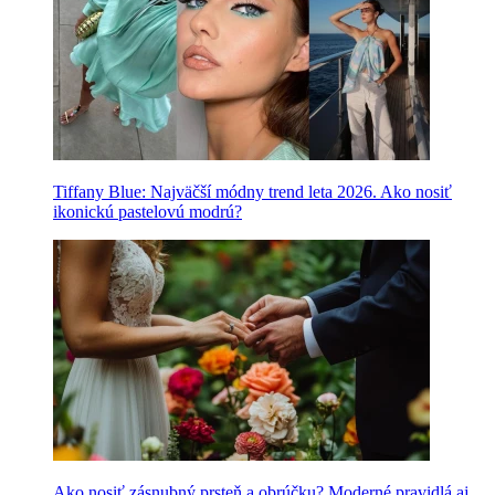
Tiffany Blue: Najväčší módny trend leta 2026. Ako nosiť
ikonickú pastelovú modrú?
Ako nosiť zásnubný prsteň a obrúčku? Moderné pravidlá aj