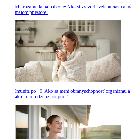
Mikrozáhrada na balkóne: Ako si vytvoriť zelenú oázu aj na
malom priestore?
Imunita po 40: Ako sa mení obranyschopnosť organizmu a
ako ju prirodzene podporiť