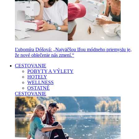
Ľubomíra Dóšová: „Najväčšou lžou módneho priemyslu je,
že nové oblečenie nás zmení.“
CESTOVANIE
POBYTY A VÝLETY
HOTELY
WELLNESS
OSTATNÉ
CESTOVANIE