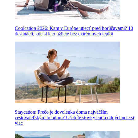
Coolcation 2026: Kam v Európe utiecť pred horúčavami? 10
destinácií, kde si leto užijete bez extrémnych teplôt
Staycation: Prečo je dovolenka doma najväčším
cestovateľským trendom? Ušetríte stovky eur a oddýchnete si
viac