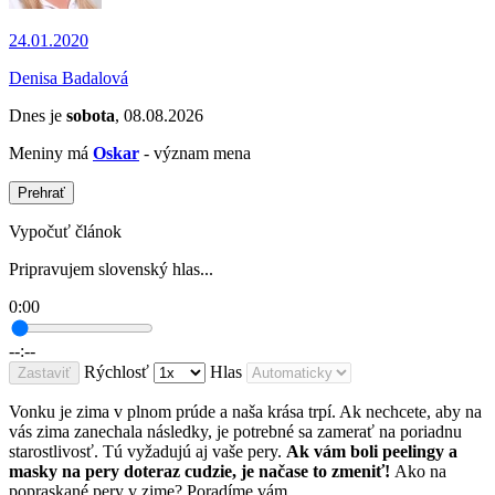
24.01.2020
Denisa Badalová
Dnes je
sobota
, 08.08.2026
Meniny má
Oskar
- význam mena
Prehrať
Vypočuť článok
Pripravujem slovenský hlas...
0:00
--:--
Rýchlosť
Hlas
Zastaviť
Vonku je zima v plnom prúde a naša krása trpí. Ak nechcete, aby na
vás zima zanechala následky, je potrebné sa zamerať na poriadnu
starostlivosť. Tú vyžadujú aj vaše pery.
Ak vám boli peelingy a
masky na pery doteraz cudzie, je načase to zmeniť!
Ako na
popraskané pery v zime? Poradíme vám.