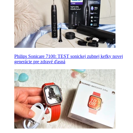
Philips Sonicare 7100: TEST sonickej zubnej kefky novej
generácie pre zdravé ďasná