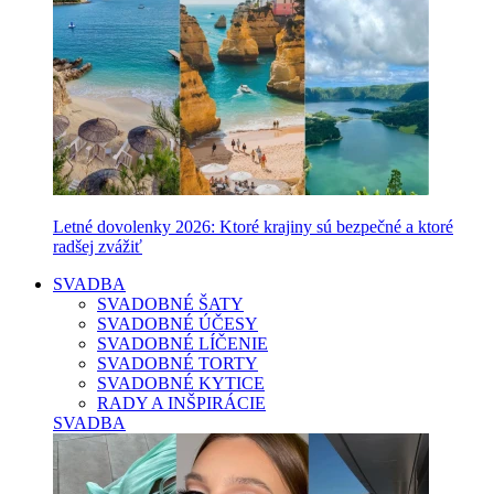
Letné dovolenky 2026: Ktoré krajiny sú bezpečné a ktoré
radšej zvážiť
SVADBA
SVADOBNÉ ŠATY
SVADOBNÉ ÚČESY
SVADOBNÉ LÍČENIE
SVADOBNÉ TORTY
SVADOBNÉ KYTICE
RADY A INŠPIRÁCIE
SVADBA