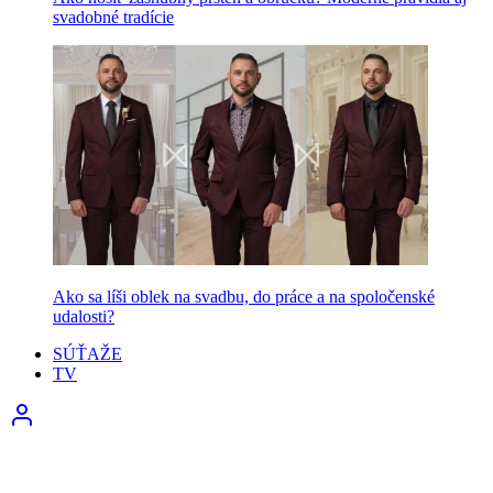
svadobné tradície
Ako sa líši oblek na svadbu, do práce a na spoločenské
udalosti?
SÚŤAŽE
TV