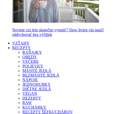
Neviete cez leto skutočne vypnúť? Slow living vás naučí
oddychovať bez výčitiek
VZŤAHY
RECEPTY
RAŇAJKY
OBEDY
VEČERE
POLIEVKY
MÄSITÉ JEDLÁ
BEZMÄSITÉ JEDLÁ
NÁPOJE
JEDNOHUBKY
DIÉTNE JEDLÁ
VEGAN
DEZERTY
RAW
KUCHÁRKY
RECEPTY ŠÉFKUCHÁROV