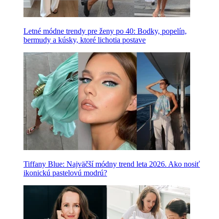
Letné módne trendy pre ženy po 40: Bodky, popelín,
bermudy a kúsky, ktoré lichotia postave
Tiffany Blue: Najväčší módny trend leta 2026. Ako nosiť
ikonickú pastelovú modrú?