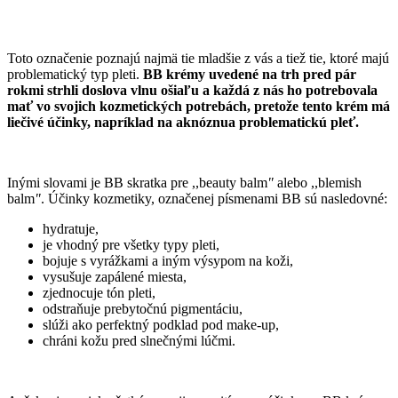
Toto označenie poznajú najmä tie mladšie z vás a tiež tie, ktoré majú
problematický typ pleti.
BB krémy uvedené na trh pred pár
rokmi strhli doslova vlnu ošiaľu a každá z nás ho potrebovala
mať vo svojich kozmetických potrebách, pretože tento krém má
liečivé účinky, napríklad na aknóznua problematickú pleť.
Inými slovami je BB skratka pre ,,beauty balm
"
alebo ,,blemish
balm
"
. Účinky kozmetiky, označenej písmenami BB sú nasledovné:
hydratuje,
je vhodný pre všetky typy pleti,
bojuje s vyrážkami a iným výsypom na koži,
vysušuje zapálené miesta,
zjednocuje tón pleti,
odstraňuje prebytočnú pigmentáciu,
slúži ako perfektný podklad pod make-up,
chráni kožu pred slnečnými lúčmi.