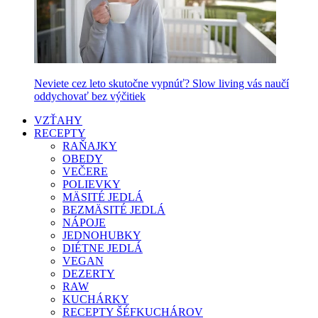
Neviete cez leto skutočne vypnúť? Slow living vás naučí
oddychovať bez výčitiek
VZŤAHY
RECEPTY
RAŇAJKY
OBEDY
VEČERE
POLIEVKY
MÄSITÉ JEDLÁ
BEZMÄSITÉ JEDLÁ
NÁPOJE
JEDNOHUBKY
DIÉTNE JEDLÁ
VEGAN
DEZERTY
RAW
KUCHÁRKY
RECEPTY ŠÉFKUCHÁROV