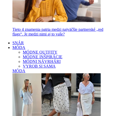
Tieto 4 znamenia patria medzi najväčšie partnerské „red
flags“. Je medzi nimi aj to vaše?
SNÁR
MÓDA
MÓDNE OUTFITY
MÓDNE INŠPIRÁCIE
MÓDNI NÁVRHÁRI
VYROB SI SAMA
MÓDA