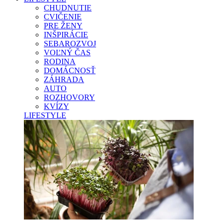
CHUDNUTIE
CVIČENIE
PRE ŽENY
INŠPIRÁCIE
SEBAROZVOJ
VOĽNÝ ČAS
RODINA
DOMÁCNOSŤ
ZÁHRADA
AUTO
ROZHOVORY
KVÍZY
LIFESTYLE