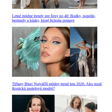
Letné módne trendy pre ženy po 40: Bodky, popelín,
bermudy a kúsky, ktoré lichotia postave
Tiffany Blue: Najväčší módny trend leta 2026. Ako nosiť
ikonickú pastelovú modrú?