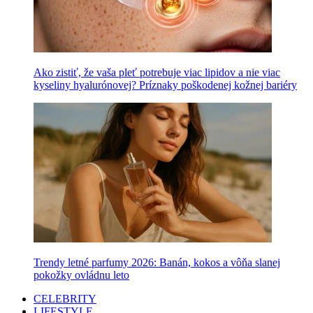
Ako zistiť, že vaša pleť potrebuje viac lipidov a nie viac
kyseliny hyalurónovej? Príznaky poškodenej kožnej bariéry
Trendy letné parfumy 2026: Banán, kokos a vôňa slanej
pokožky ovládnu leto
CELEBRITY
LIFESTYLE