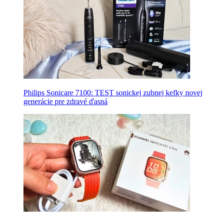
Philips Sonicare 7100: TEST sonickej zubnej kefky novej
generácie pre zdravé ďasná