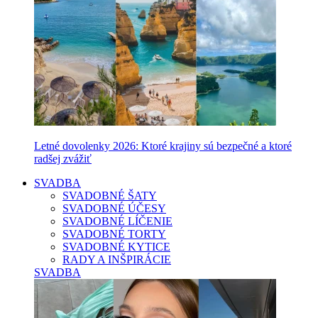
Letné dovolenky 2026: Ktoré krajiny sú bezpečné a ktoré
radšej zvážiť
SVADBA
SVADOBNÉ ŠATY
SVADOBNÉ ÚČESY
SVADOBNÉ LÍČENIE
SVADOBNÉ TORTY
SVADOBNÉ KYTICE
RADY A INŠPIRÁCIE
SVADBA