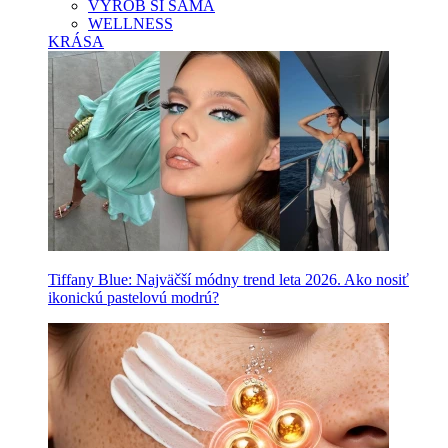
VYROB SI SAMA
WELLNESS
KRÁSA
Tiffany Blue: Najväčší módny trend leta 2026. Ako nosiť
ikonickú pastelovú modrú?