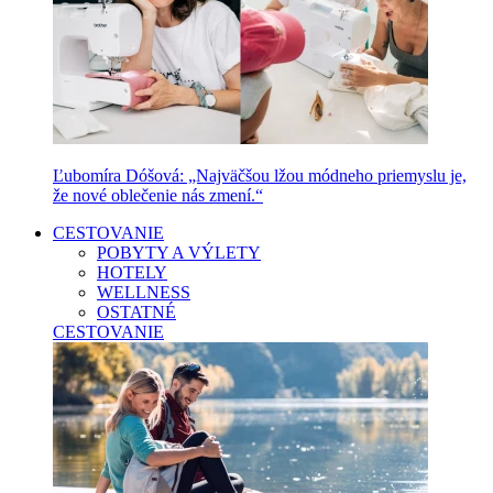
Ľubomíra Dóšová: „Najväčšou lžou módneho priemyslu je,
že nové oblečenie nás zmení.“
CESTOVANIE
POBYTY A VÝLETY
HOTELY
WELLNESS
OSTATNÉ
CESTOVANIE