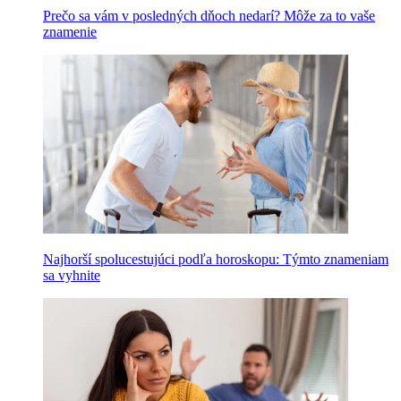
Prečo sa vám v posledných dňoch nedarí? Môže za to vaše
znamenie
Najhorší spolucestujúci podľa horoskopu: Týmto znameniam
sa vyhnite