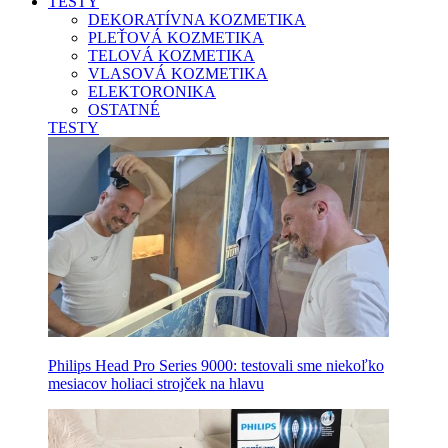
TESTY
DEKORATÍVNA KOZMETIKA
PLEŤOVÁ KOZMETIKA
TELOVÁ KOZMETIKA
VLASOVÁ KOZMETIKA
ELEKTORONIKA
OSTATNÉ
TESTY
Philips Head Pro Series 9000: testovali sme niekoľko
mesiacov holiaci strojček na hlavu