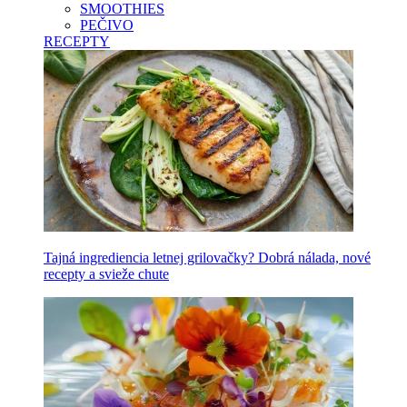
SMOOTHIES
PEČIVO
RECEPTY
Tajná ingrediencia letnej grilovačky? Dobrá nálada, nové
recepty a svieže chute