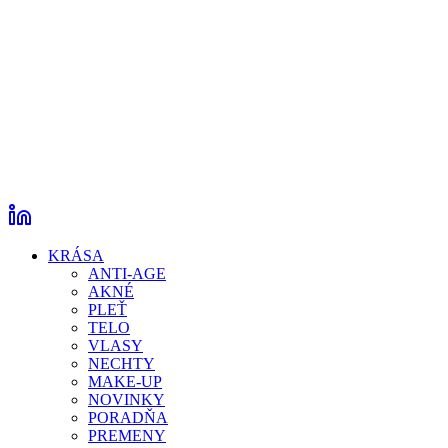
KRÁSA
ANTI-AGE
AKNÉ
PLEŤ
TELO
VLASY
NECHTY
MAKE-UP
NOVINKY
PORADŇA
PREMENY