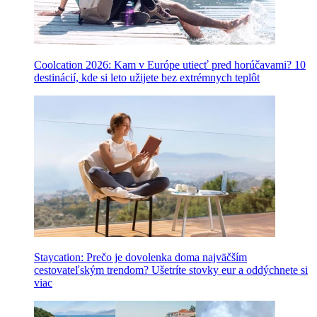
Coolcation 2026: Kam v Európe utiecť pred horúčavami? 10
destinácií, kde si leto užijete bez extrémnych teplôt
Staycation: Prečo je dovolenka doma najväčším
cestovateľským trendom? Ušetríte stovky eur a oddýchnete si
viac