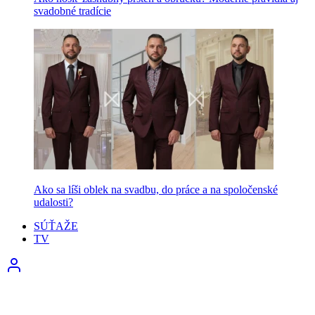
svadobné tradície
Ako sa líši oblek na svadbu, do práce a na spoločenské
udalosti?
SÚŤAŽE
TV