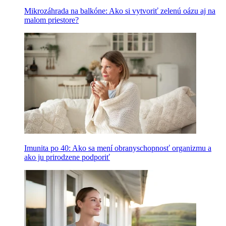
Mikrozáhrada na balkóne: Ako si vytvoriť zelenú oázu aj na
malom priestore?
Imunita po 40: Ako sa mení obranyschopnosť organizmu a
ako ju prirodzene podporiť