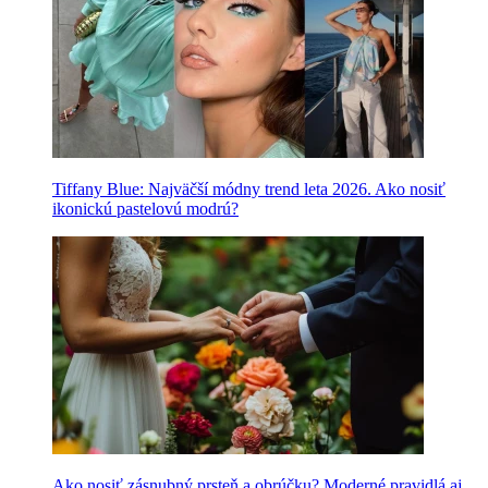
Tiffany Blue: Najväčší módny trend leta 2026. Ako nosiť
ikonickú pastelovú modrú?
Ako nosiť zásnubný prsteň a obrúčku? Moderné pravidlá aj