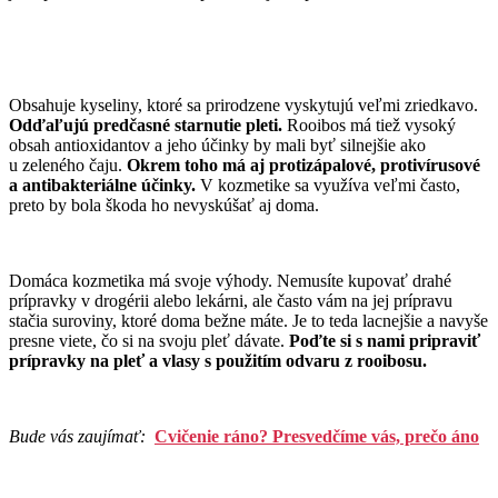
Obsahuje kyseliny, ktoré sa prirodzene vyskytujú veľmi zriedkavo.
Odďaľujú predčasné starnutie pleti.
Rooibos má tiež vysoký
obsah antioxidantov a jeho účinky by mali byť silnejšie ako
u zeleného čaju.
Okrem toho
má aj protizápalové, protivírusové
a antibakteriálne účinky.
V kozmetike sa využíva veľmi často,
preto by bola škoda ho nevyskúšať aj doma.
Domáca kozmetika má svoje výhody. Nemusíte kupovať drahé
prípravky v drogérii alebo lekárni, ale často vám na jej prípravu
stačia suroviny, ktoré doma bežne máte. Je to teda lacnejšie a navyše
presne viete, čo si na svoju pleť dávate.
Poďte si s nami pripraviť
prípravky na pleť a vlasy s použitím odvaru z rooibosu.
Bude vás zaujímať:
Cvičenie ráno? Presvedčíme vás, prečo áno