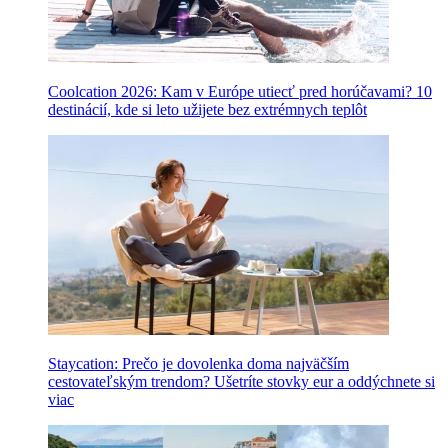
Coolcation 2026: Kam v Európe utiecť pred horúčavami? 10
destinácií, kde si leto užijete bez extrémnych teplôt
Staycation: Prečo je dovolenka doma najväčším
cestovateľským trendom? Ušetríte stovky eur a oddýchnete si
viac