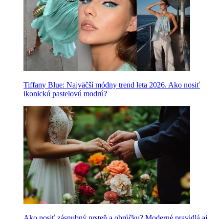
Tiffany Blue: Najväčší módny trend leta 2026. Ako nosiť
ikonickú pastelovú modrú?
Ako nosiť zásnubný prsteň a obrúčku? Moderné pravidlá aj