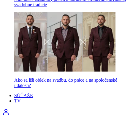
svadobné tradície
Ako sa líši oblek na svadbu, do práce a na spoločenské
udalosti?
SÚŤAŽE
TV