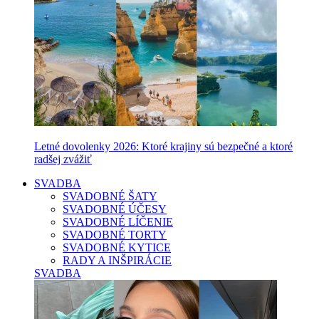
Letné dovolenky 2026: Ktoré krajiny sú bezpečné a ktoré
radšej zvážiť
SVADBA
SVADOBNÉ ŠATY
SVADOBNÉ ÚČESY
SVADOBNÉ LÍČENIE
SVADOBNÉ TORTY
SVADOBNÉ KYTICE
RADY A INŠPIRÁCIE
SVADBA