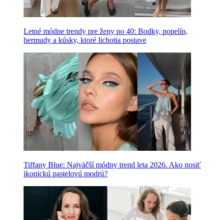
Letné módne trendy pre ženy po 40: Bodky, popelín,
bermudy a kúsky, ktoré lichotia postave
Tiffany Blue: Najväčší módny trend leta 2026. Ako nosiť
ikonickú pastelovú modrú?