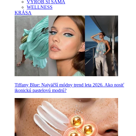
VYROB SI SAMA
WELLNESS
KRÁSA
Tiffany Blue: Najväčší módny trend leta 2026. Ako nosiť
ikonickú pastelovú modrú?