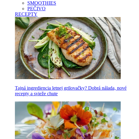
SMOOTHIES
PEČIVO
RECEPTY
Tajná ingrediencia letnej grilovačky? Dobrá nálada, nové
recepty a svieže chute