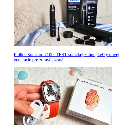
Philips Sonicare 7100: TEST sonickej zubnej kefky novej
generácie pre zdravé ďasná