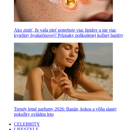
Ako zistiť, že vaša pleť potrebuje viac lipidov a nie viac
kyseliny hyalurónovej? Príznaky poškodenej kožnej bariéry
Trendy letné parfumy 2026: Banán, kokos a vôňa slanej
pokožky ovládnu leto
CELEBRITY
LIFESTYLE