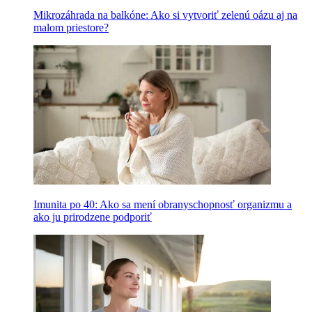
Mikrozáhrada na balkóne: Ako si vytvoriť zelenú oázu aj na
malom priestore?
Imunita po 40: Ako sa mení obranyschopnosť organizmu a
ako ju prirodzene podporiť