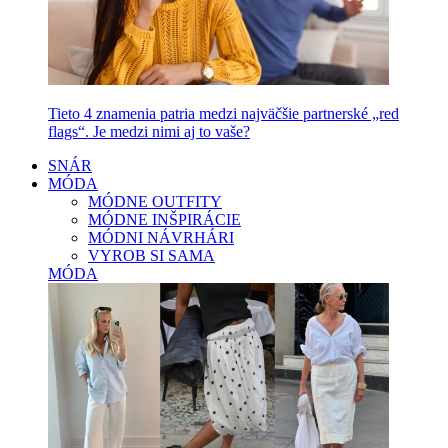
Tieto 4 znamenia patria medzi najväčšie partnerské „red
flags“. Je medzi nimi aj to vaše?
SNÁR
MÓDA
MÓDNE OUTFITY
MÓDNE INŠPIRÁCIE
MÓDNI NÁVRHÁRI
VYROB SI SAMA
MÓDA