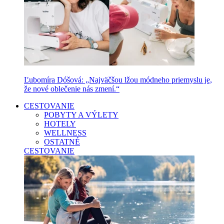
Ľubomíra Dóšová: „Najväčšou lžou módneho priemyslu je,
že nové oblečenie nás zmení.“
CESTOVANIE
POBYTY A VÝLETY
HOTELY
WELLNESS
OSTATNÉ
CESTOVANIE