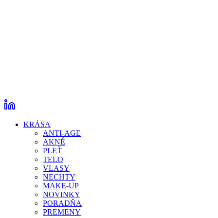
KRÁSA
ANTI-AGE
AKNÉ
PLEŤ
TELO
VLASY
NECHTY
MAKE-UP
NOVINKY
PORADŇA
PREMENY