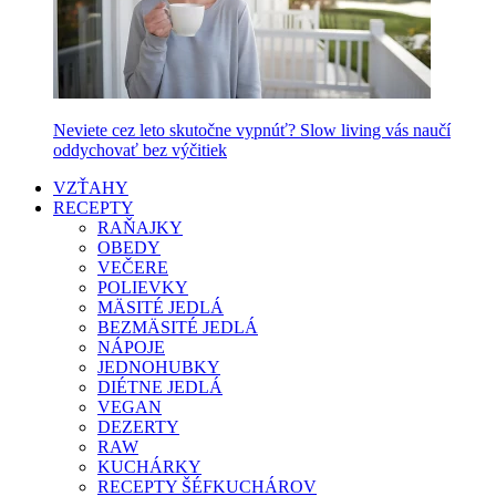
Neviete cez leto skutočne vypnúť? Slow living vás naučí
oddychovať bez výčitiek
VZŤAHY
RECEPTY
RAŇAJKY
OBEDY
VEČERE
POLIEVKY
MÄSITÉ JEDLÁ
BEZMÄSITÉ JEDLÁ
NÁPOJE
JEDNOHUBKY
DIÉTNE JEDLÁ
VEGAN
DEZERTY
RAW
KUCHÁRKY
RECEPTY ŠÉFKUCHÁROV