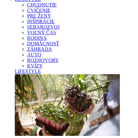
CHUDNUTIE
CVIČENIE
PRE ŽENY
INŠPIRÁCIE
SEBAROZVOJ
VOĽNÝ ČAS
RODINA
DOMÁCNOSŤ
ZÁHRADA
AUTO
ROZHOVORY
KVÍZY
LIFESTYLE