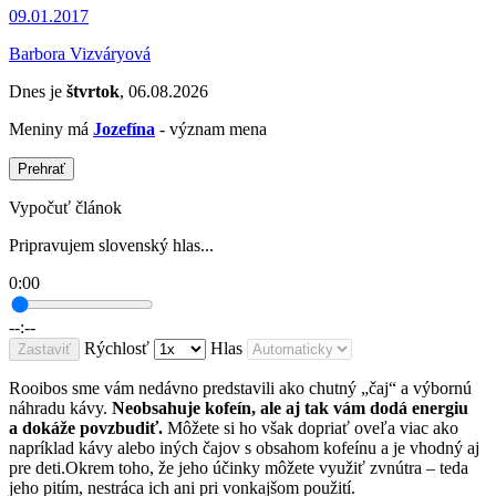
09.01.2017
Barbora Vizváryová
Dnes je
štvrtok
, 06.08.2026
Meniny má
Jozefína
- význam mena
Prehrať
Vypočuť článok
Pripravujem slovenský hlas...
0:00
--:--
Rýchlosť
Hlas
Zastaviť
Rooibos sme vám nedávno predstavili ako chutný „čaj“ a výbornú
náhradu kávy.
Neobsahuje kofeín, ale aj tak vám dodá energiu
a dokáže povzbudiť.
Môžete si ho však dopriať oveľa viac ako
napríklad kávy alebo iných čajov s obsahom kofeínu a je vhodný aj
pre deti.Okrem toho, že jeho účinky môžete využiť zvnútra – teda
jeho pitím, nestráca ich ani pri vonkajšom použití.