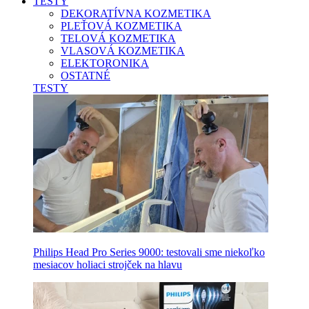
TESTY
DEKORATÍVNA KOZMETIKA
PLEŤOVÁ KOZMETIKA
TELOVÁ KOZMETIKA
VLASOVÁ KOZMETIKA
ELEKTORONIKA
OSTATNÉ
TESTY
Philips Head Pro Series 9000: testovali sme niekoľko
mesiacov holiaci strojček na hlavu