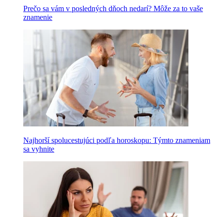
Prečo sa vám v posledných dňoch nedarí? Môže za to vaše
znamenie
Najhorší spolucestujúci podľa horoskopu: Týmto znameniam
sa vyhnite