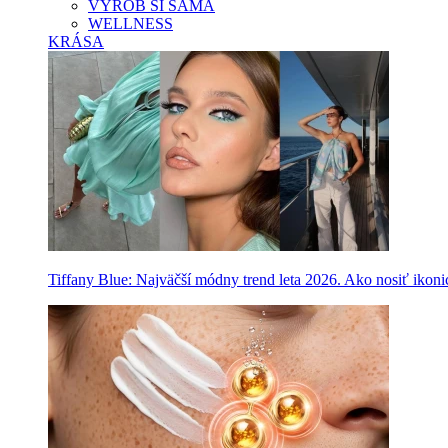
VYROB SI SAMA
WELLNESS
KRÁSA
Tiffany Blue: Najväčší módny trend leta 2026. Ako nosiť ikon