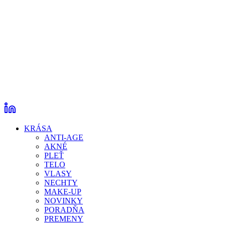
KRÁSA
ANTI-AGE
AKNÉ
PLEŤ
TELO
VLASY
NECHTY
MAKE-UP
NOVINKY
PORADŇA
PREMENY