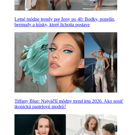
Letné módne trendy pre ženy po 40: Bodky, popelín,
bermudy a kúsky, ktoré lichotia postave
Tiffany Blue: Najväčší módny trend leta 2026. Ako nosiť
ikonickú pastelovú modrú?