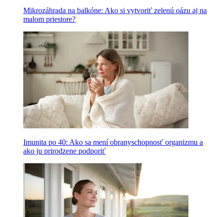
Mikrozáhrada na balkóne: Ako si vytvoriť zelenú oázu aj na
malom priestore?
Imunita po 40: Ako sa mení obranyschopnosť organizmu a
ako ju prirodzene podporiť