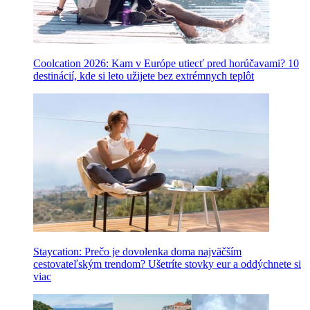
Coolcation 2026: Kam v Európe utiecť pred horúčavami? 10
destinácií, kde si leto užijete bez extrémnych teplôt
Staycation: Prečo je dovolenka doma najväčším
cestovateľským trendom? Ušetríte stovky eur a oddýchnete si
viac