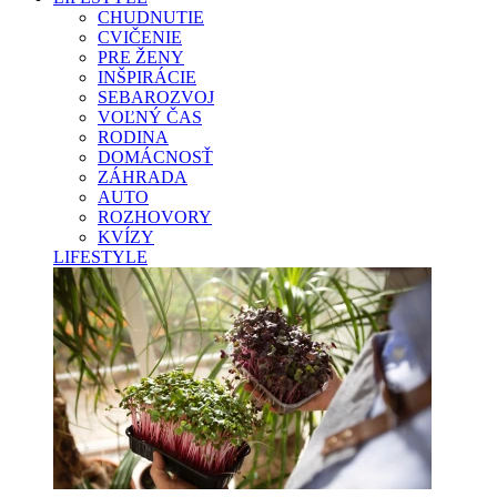
CHUDNUTIE
CVIČENIE
PRE ŽENY
INŠPIRÁCIE
SEBAROZVOJ
VOĽNÝ ČAS
RODINA
DOMÁCNOSŤ
ZÁHRADA
AUTO
ROZHOVORY
KVÍZY
LIFESTYLE