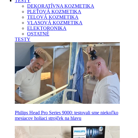
TESTY
DEKORATÍVNA KOZMETIKA
PLEŤOVÁ KOZMETIKA
TELOVÁ KOZMETIKA
VLASOVÁ KOZMETIKA
ELEKTORONIKA
OSTATNÉ
TESTY
Philips Head Pro Series 9000: testovali sme niekoľko
mesiacov holiaci strojček na hlavu