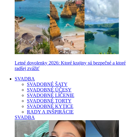
Letné dovolenky 2026: Ktoré krajiny sú bezpečné a ktoré
radšej zvážiť
SVADBA
SVADOBNÉ ŠATY
SVADOBNÉ ÚČESY
SVADOBNÉ LÍČENIE
SVADOBNÉ TORTY
SVADOBNÉ KYTICE
RADY A INŠPIRÁCIE
SVADBA