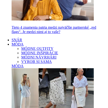
Tieto 4 znamenia patria medzi najväčšie partnerské „red
flags“. Je medzi nimi aj to vaše?
SNÁR
MÓDA
MÓDNE OUTFITY
MÓDNE INŠPIRÁCIE
MÓDNI NÁVRHÁRI
VYROB SI SAMA
MÓDA