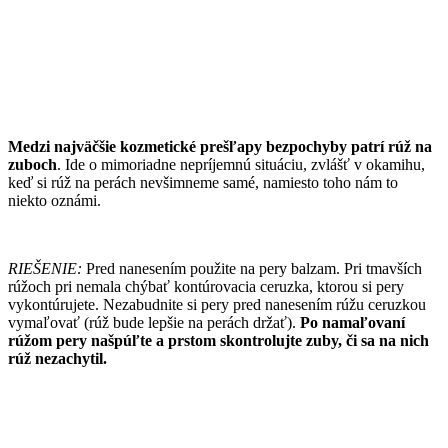
Medzi najväčšie kozmetické prešľapy bezpochyby patrí rúž na
zuboch
. Ide o mimoriadne nepríjemnú situáciu, zvlášť v okamihu,
keď si rúž na perách nevšimneme samé, namiesto toho nám to
niekto oznámi.
RIEŠENIE:
Pred nanesením použite na pery balzam. Pri tmavších
rúžoch pri nemala chýbať kontúrovacia ceruzka, ktorou si pery
vykontúrujete. Nezabudnite si pery pred nanesením rúžu ceruzkou
vymaľovať (rúž bude lepšie na perách držať).
Po namaľovaní
rúžom pery našpúľte a prstom skontrolujte zuby, či sa na nich
rúž nezachytil.