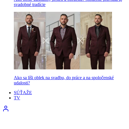
svadobné tradície
Ako sa líši oblek na svadbu, do práce a na spoločenské
udalosti?
SÚŤAŽE
TV