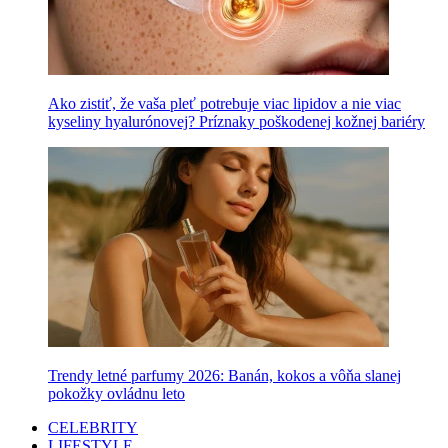
Ako zistiť, že vaša pleť potrebuje viac lipidov a nie viac
kyseliny hyalurónovej? Príznaky poškodenej kožnej bariéry
Trendy letné parfumy 2026: Banán, kokos a vôňa slanej
pokožky ovládnu leto
CELEBRITY
LIFESTYLE