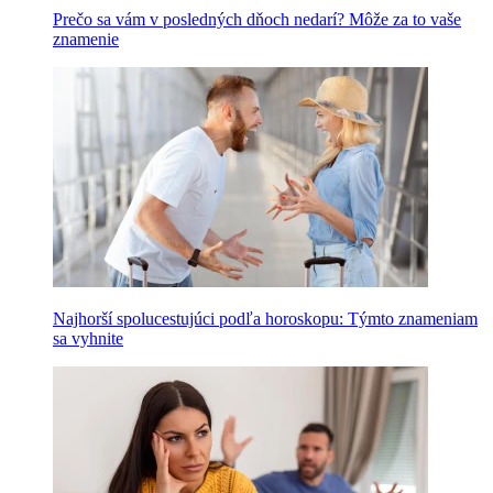
Prečo sa vám v posledných dňoch nedarí? Môže za to vaše
znamenie
Najhorší spolucestujúci podľa horoskopu: Týmto znameniam
sa vyhnite