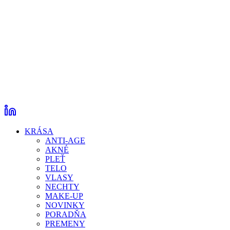
KRÁSA
ANTI-AGE
AKNÉ
PLEŤ
TELO
VLASY
NECHTY
MAKE-UP
NOVINKY
PORADŇA
PREMENY