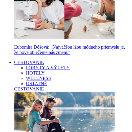
Ľubomíra Dóšová: „Najväčšou lžou módneho priemyslu je,
že nové oblečenie nás zmení.“
CESTOVANIE
POBYTY A VÝLETY
HOTELY
WELLNESS
OSTATNÉ
CESTOVANIE