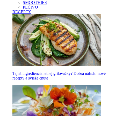
SMOOTHIES
PEČIVO
RECEPTY
Tajná ingrediencia letnej grilovačky? Dobrá nálada, nové
recepty a svieže chute