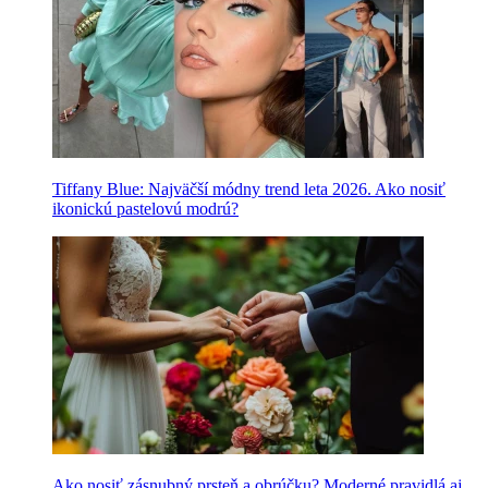
Tiffany Blue: Najväčší módny trend leta 2026. Ako nosiť
ikonickú pastelovú modrú?
Ako nosiť zásnubný prsteň a obrúčku? Moderné pravidlá aj