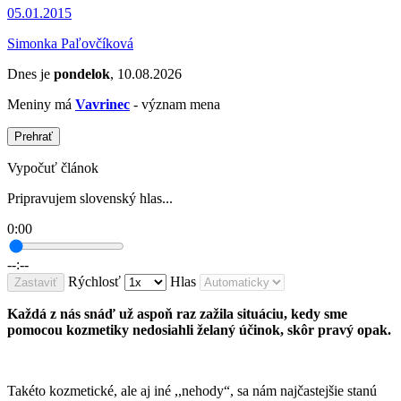
05.01.2015
Simonka Paľovčíková
Dnes je
pondelok
, 10.08.2026
Meniny má
Vavrinec
- význam mena
Prehrať
Vypočuť článok
Pripravujem slovenský hlas...
0:00
--:--
Rýchlosť
Hlas
Zastaviť
Každá z nás snáď už aspoň raz zažila situáciu, kedy sme
pomocou kozmetiky nedosiahli želaný účinok, skôr pravý opak.
Takéto kozmetické, ale aj iné ,,nehody“, sa nám najčastejšie stanú