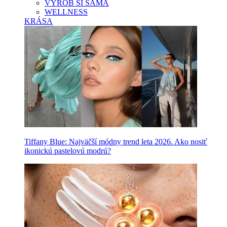
VYROB SI SAMA
WELLNESS
KRÁSA
Tiffany Blue: Najväčší módny trend leta 2026. Ako nosiť
ikonickú pastelovú modrú?