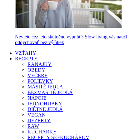
Neviete cez leto skutočne vypnúť? Slow living vás naučí
oddychovať bez výčitiek
VZŤAHY
RECEPTY
RAŇAJKY
OBEDY
VEČERE
POLIEVKY
MÄSITÉ JEDLÁ
BEZMÄSITÉ JEDLÁ
NÁPOJE
JEDNOHUBKY
DIÉTNE JEDLÁ
VEGAN
DEZERTY
RAW
KUCHÁRKY
RECEPTY ŠÉFKUCHÁROV