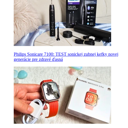
Philips Sonicare 7100: TEST sonickej zubnej kefky novej
generácie pre zdravé ďasná