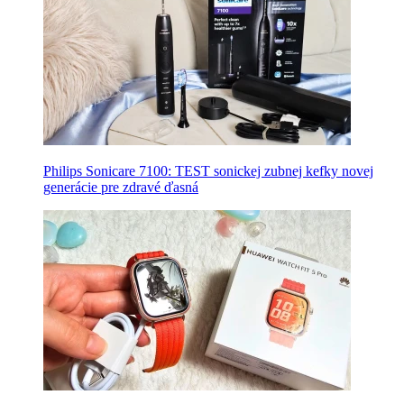
Philips Sonicare 7100: TEST sonickej zubnej kefky novej
generácie pre zdravé ďasná