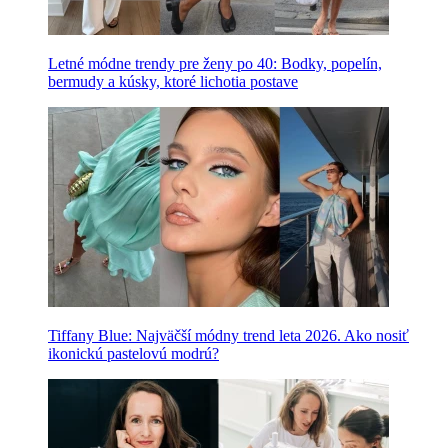
Letné módne trendy pre ženy po 40: Bodky, popelín,
bermudy a kúsky, ktoré lichotia postave
Tiffany Blue: Najväčší módny trend leta 2026. Ako nosiť
ikonickú pastelovú modrú?