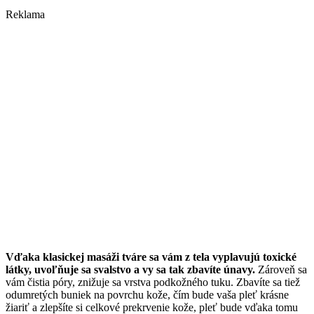
Reklama
Vďaka klasickej masáži tváre sa vám z tela vyplavujú toxické
látky, uvoľňuje sa svalstvo a vy sa tak zbavíte únavy.
Zároveň sa
vám čistia póry, znižuje sa vrstva podkožného tuku. Zbavíte sa tiež
odumretých buniek na povrchu kože, čím bude vaša pleť krásne
žiariť a zlepšíte si celkové prekrvenie kože, pleť bude vďaka tomu