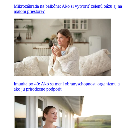
Mikrozáhrada na balkóne: Ako si vytvoriť zelenú oázu aj na
malom priestore?
Imunita po 40: Ako sa mení obranyschopnosť organizmu a
ako ju prirodzene podporiť