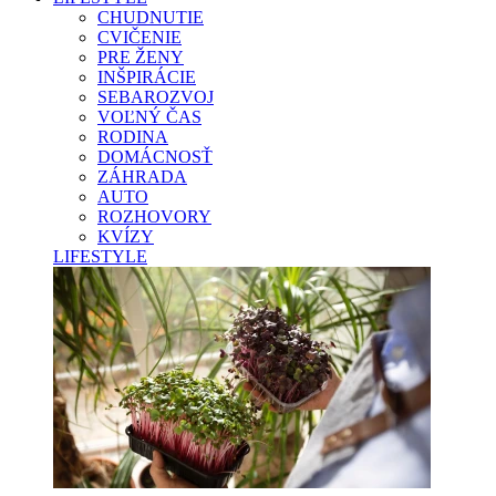
CHUDNUTIE
CVIČENIE
PRE ŽENY
INŠPIRÁCIE
SEBAROZVOJ
VOĽNÝ ČAS
RODINA
DOMÁCNOSŤ
ZÁHRADA
AUTO
ROZHOVORY
KVÍZY
LIFESTYLE