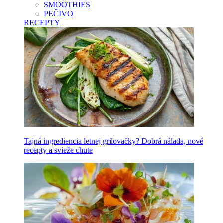
SMOOTHIES
PEČIVO
RECEPTY
Tajná ingrediencia letnej grilovačky? Dobrá nálada, nové
recepty a svieže chute