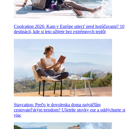
Coolcation 2026: Kam v Európe utiecť pred horúčavami? 10
destinácií, kde si leto užijete bez extrémnych teplôt
Staycation: Prečo je dovolenka doma najväčším
cestovateľským trendom? Ušetríte stovky eur a oddýchnete si
viac