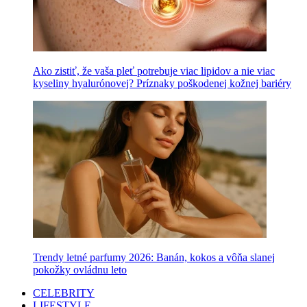
Ako zistiť, že vaša pleť potrebuje viac lipidov a nie viac
kyseliny hyalurónovej? Príznaky poškodenej kožnej bariéry
Trendy letné parfumy 2026: Banán, kokos a vôňa slanej
pokožky ovládnu leto
CELEBRITY
LIFESTYLE