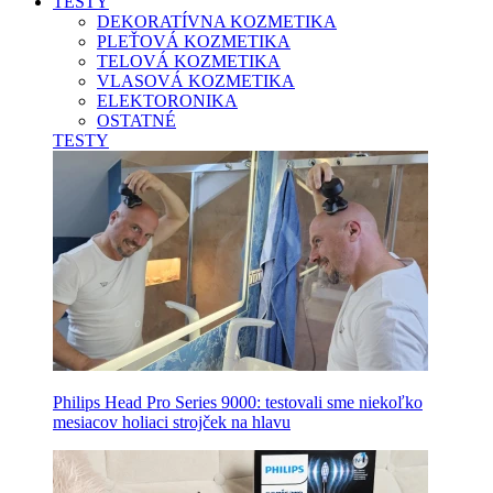
TESTY
DEKORATÍVNA KOZMETIKA
PLEŤOVÁ KOZMETIKA
TELOVÁ KOZMETIKA
VLASOVÁ KOZMETIKA
ELEKTORONIKA
OSTATNÉ
TESTY
Philips Head Pro Series 9000: testovali sme niekoľko
mesiacov holiaci strojček na hlavu