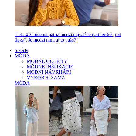
Tieto 4 znamenia patria medzi najväčšie partnerské „red
flags“. Je medzi nimi aj to vaše?
SNÁR
MÓDA
MÓDNE OUTFITY
MÓDNE INŠPIRÁCIE
MÓDNI NÁVRHÁRI
VYROB SI SAMA
MÓDA