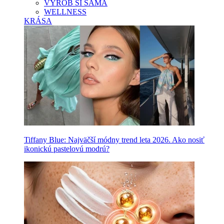
VYROB SI SAMA
WELLNESS
KRÁSA
Tiffany Blue: Najväčší módny trend leta 2026. Ako nosiť
ikonickú pastelovú modrú?