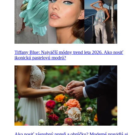
Tiffany Blue: Najväčší módny trend leta 2026. Ako nosiť
ikonickú pastelovú modrú?
Ako nosiť zásnubný prsteň a obrúčku? Moderné pravidlá aj