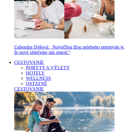
Ľubomíra Dóšová: „Najväčšou lžou módneho priemyslu je,
že nové oblečenie nás zmení.“
CESTOVANIE
POBYTY A VÝLETY
HOTELY
WELLNESS
OSTATNÉ
CESTOVANIE