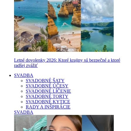
Letné dovolenky 2026: Ktoré krajiny sú bezpečné a ktoré
radšej zvážiť
SVADBA
SVADOBNÉ ŠATY
SVADOBNÉ ÚČESY
SVADOBNÉ LÍČENIE
SVADOBNÉ TORTY
SVADOBNÉ KYTICE
RADY A INŠPIRÁCIE
SVADBA