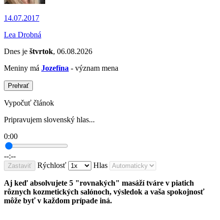
14.07.2017
Lea Drobná
Dnes je
štvrtok
, 06.08.2026
Meniny má
Jozefína
- význam mena
Prehrať
Vypočuť článok
Pripravujem slovenský hlas...
0:00
--:--
Rýchlosť
Hlas
Zastaviť
Aj keď absolvujete 5 "rovnakých" masáží tváre v piatich
rôznych kozmetických salónoch, výsledok a vaša spokojnosť
môže byť v každom prípade iná.