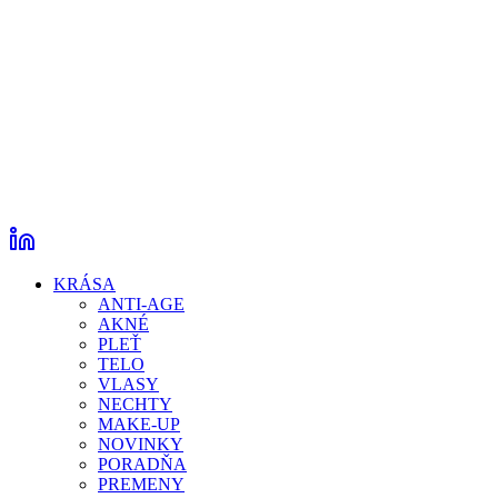
KRÁSA
ANTI-AGE
AKNÉ
PLEŤ
TELO
VLASY
NECHTY
MAKE-UP
NOVINKY
PORADŇA
PREMENY