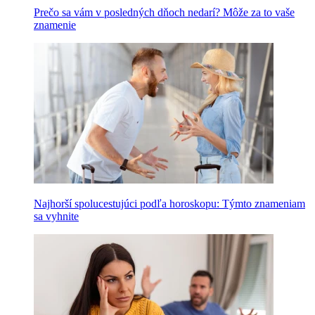
Prečo sa vám v posledných dňoch nedarí? Môže za to vaše
znamenie
Najhorší spolucestujúci podľa horoskopu: Týmto znameniam
sa vyhnite