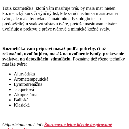
Totiž kozmetička, ktorá vám masíruje tvár, by mala mať nielen
kozmetický kurz či výučný list, kde sa učí technika masírovania
tváre, ale mala by ovládať anatómiu a fyziológiu tela a
predovšetkým svalovú sústavu tváre, pretože masírovanie tváre
uvoľňuje a prekrvuje práve tvárové a mimické kožné svaly.
Kozmetička vám pripraví masáž podľa potreby, či už
relaxačnú, uvoľňujúcu, masáž na uvoľnenie lymfy, prekrvenie
svalstva, na detoxikáciu, stimuláciu
. Poznáme tiež rôzne techniky
masáže tváre:
Ajurvédska
Aromaterapeutická
Lymfodrenážna
Jacquetová
Akupresúrna
Balijská
Klasická
Odporúčame prečítať:
Šmrncovné letné líčenie inšpirované