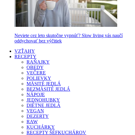
Neviete cez leto skutočne vypnúť? Slow living vás naučí
oddychovať bez výčitiek
VZŤAHY
RECEPTY
RAŇAJKY
OBEDY
VEČERE
POLIEVKY
MÄSITÉ JEDLÁ
BEZMÄSITÉ JEDLÁ
NÁPOJE
JEDNOHUBKY
DIÉTNE JEDLÁ
VEGAN
DEZERTY
RAW
KUCHÁRKY
RECEPTY ŠÉFKUCHÁROV