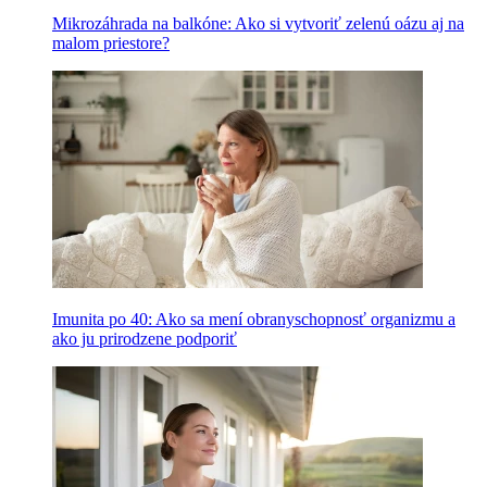
Mikrozáhrada na balkóne: Ako si vytvoriť zelenú oázu aj na
malom priestore?
Imunita po 40: Ako sa mení obranyschopnosť organizmu a
ako ju prirodzene podporiť