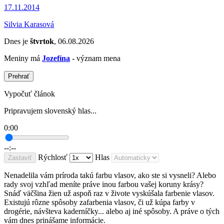
17.11.2014
Silvia Karasová
Dnes je
štvrtok
, 06.08.2026
Meniny má
Jozefína
- význam mena
Prehrať
Vypočuť článok
Pripravujem slovenský hlas...
0:00
--:--
Rýchlosť
Hlas
Zastaviť
Nenadelila vám príroda takú farbu vlasov, ako ste si vysneli? Alebo
rady svoj vzhľad meníte práve inou farbou vašej koruny krásy?
Snáď väčšina žien už aspoň raz v živote vyskúšala farbenie vlasov.
Existujú rôzne spôsoby zafarbenia vlasov, či už kúpa farby v
drogérie, návšteva kaderníčky... alebo aj iné spôsoby. A práve o tých
vám dnes prinášame informácie.