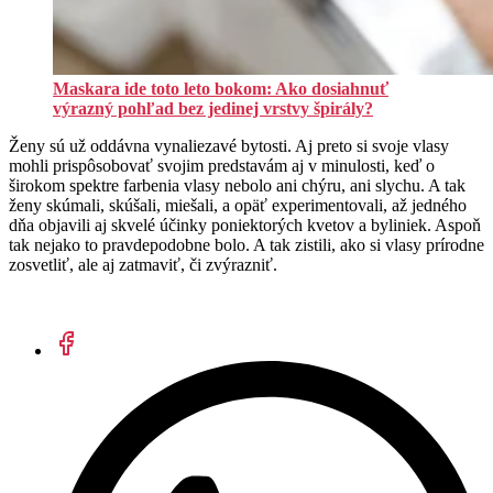
Maskara ide toto leto bokom: Ako dosiahnuť
výrazný pohľad bez jedinej vrstvy špirály?
Ženy sú už oddávna vynaliezavé bytosti. Aj preto si svoje vlasy
mohli prispôsobovať svojim predstavám aj v minulosti, keď o
širokom spektre farbenia vlasy nebolo ani chýru, ani slychu. A tak
ženy skúmali, skúšali, miešali, a opäť experimentovali, až jedného
dňa objavili aj skvelé účinky poniektorých kvetov a byliniek. Aspoň
tak nejako to pravdepodobne bolo. A tak zistili, ako si vlasy prírodne
zosvetliť, ale aj zatmaviť, či zvýrazniť.