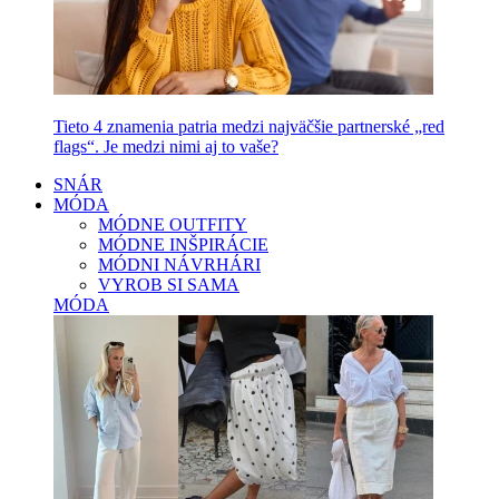
Tieto 4 znamenia patria medzi najväčšie partnerské „red
flags“. Je medzi nimi aj to vaše?
SNÁR
MÓDA
MÓDNE OUTFITY
MÓDNE INŠPIRÁCIE
MÓDNI NÁVRHÁRI
VYROB SI SAMA
MÓDA