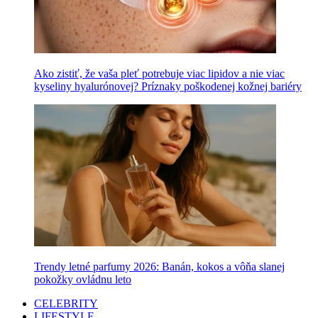
Ako zistiť, že vaša pleť potrebuje viac lipidov a nie viac
kyseliny hyalurónovej? Príznaky poškodenej kožnej bariéry
Trendy letné parfumy 2026: Banán, kokos a vôňa slanej
pokožky ovládnu leto
CELEBRITY
LIFESTYLE