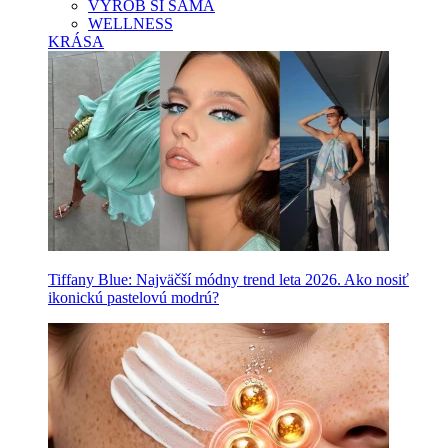
VYROB SI SAMA
WELLNESS
KRÁSA
Tiffany Blue: Najväčší módny trend leta 2026. Ako nosiť
ikonickú pastelovú modrú?