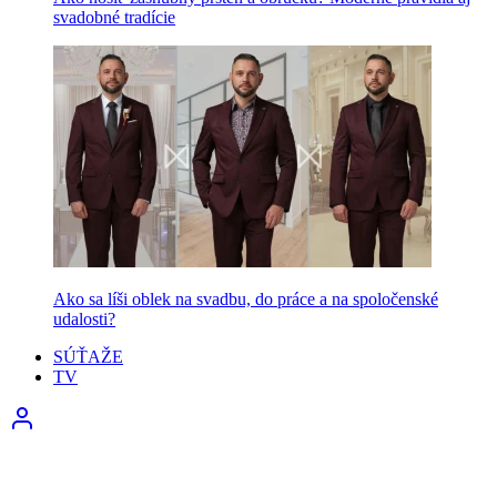
svadobné tradície
Ako sa líši oblek na svadbu, do práce a na spoločenské
udalosti?
SÚŤAŽE
TV