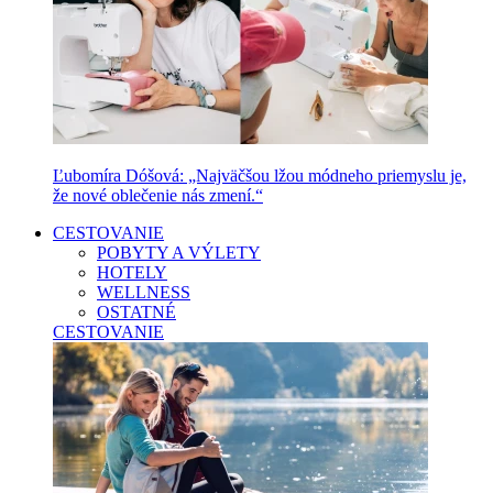
Ľubomíra Dóšová: „Najväčšou lžou módneho priemyslu je,
že nové oblečenie nás zmení.“
CESTOVANIE
POBYTY A VÝLETY
HOTELY
WELLNESS
OSTATNÉ
CESTOVANIE