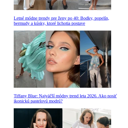
Letné módne trendy pre ženy po 40: Bodky, popelín,
bermudy a kúsky, ktoré lichotia postave
Tiffany Blue: Najväčší módny trend leta 2026. Ako nosiť
ikonickú pastelovú modrú?