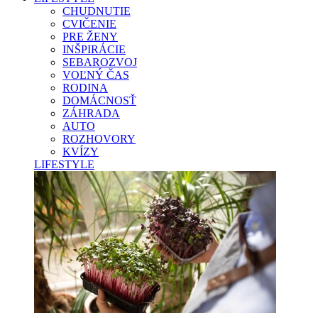
CHUDNUTIE
CVIČENIE
PRE ŽENY
INŠPIRÁCIE
SEBAROZVOJ
VOĽNÝ ČAS
RODINA
DOMÁCNOSŤ
ZÁHRADA
AUTO
ROZHOVORY
KVÍZY
LIFESTYLE