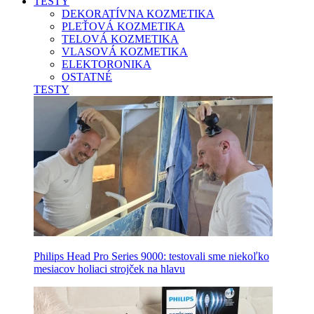
TESTY
DEKORATÍVNA KOZMETIKA
PLEŤOVÁ KOZMETIKA
TELOVÁ KOZMETIKA
VLASOVÁ KOZMETIKA
ELEKTORONIKA
OSTATNÉ
TESTY
Philips Head Pro Series 9000: testovali sme niekoľko
mesiacov holiaci strojček na hlavu