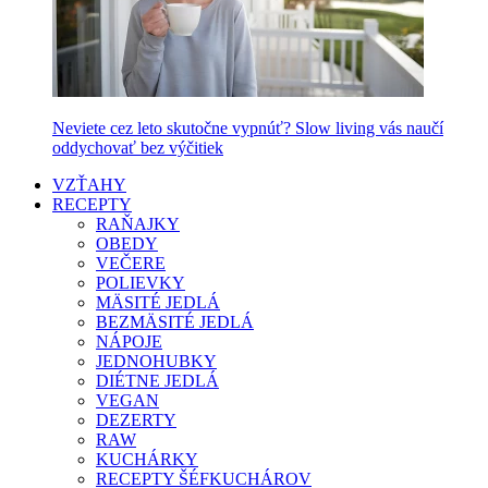
Neviete cez leto skutočne vypnúť? Slow living vás naučí
oddychovať bez výčitiek
VZŤAHY
RECEPTY
RAŇAJKY
OBEDY
VEČERE
POLIEVKY
MÄSITÉ JEDLÁ
BEZMÄSITÉ JEDLÁ
NÁPOJE
JEDNOHUBKY
DIÉTNE JEDLÁ
VEGAN
DEZERTY
RAW
KUCHÁRKY
RECEPTY ŠÉFKUCHÁROV