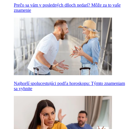
Prečo sa vám v posledných dňoch nedarí? Môže za to vaše
znamenie
Najhorší spolucestujúci podľa horoskopu: Týmto znameniam
sa vyhnite