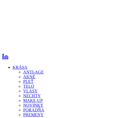
KRÁSA
ANTI-AGE
AKNÉ
PLEŤ
TELO
VLASY
NECHTY
MAKE-UP
NOVINKY
PORADŇA
PREMENY