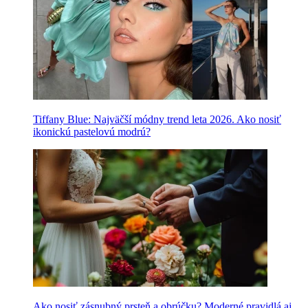
Tiffany Blue: Najväčší módny trend leta 2026. Ako nosiť
ikonickú pastelovú modrú?
Ako nosiť zásnubný prsteň a obrúčku? Moderné pravidlá aj