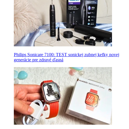
Philips Sonicare 7100: TEST sonickej zubnej kefky novej
generácie pre zdravé ďasná