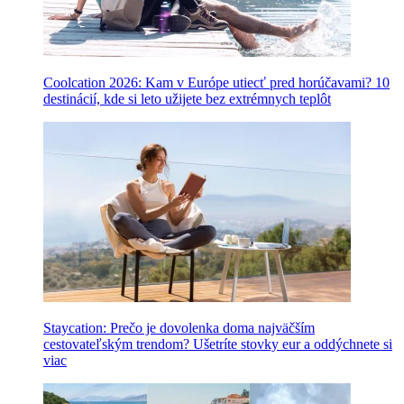
Coolcation 2026: Kam v Európe utiecť pred horúčavami? 10
destinácií, kde si leto užijete bez extrémnych teplôt
Staycation: Prečo je dovolenka doma najväčším
cestovateľským trendom? Ušetríte stovky eur a oddýchnete si
viac