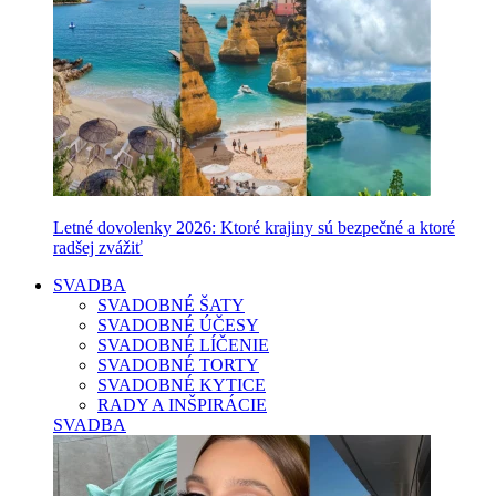
Letné dovolenky 2026: Ktoré krajiny sú bezpečné a ktoré
radšej zvážiť
SVADBA
SVADOBNÉ ŠATY
SVADOBNÉ ÚČESY
SVADOBNÉ LÍČENIE
SVADOBNÉ TORTY
SVADOBNÉ KYTICE
RADY A INŠPIRÁCIE
SVADBA