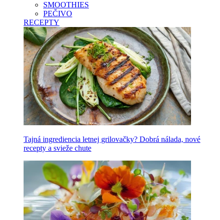
SMOOTHIES
PEČIVO
RECEPTY
Tajná ingrediencia letnej grilovačky? Dobrá nálada, nové
recepty a svieže chute