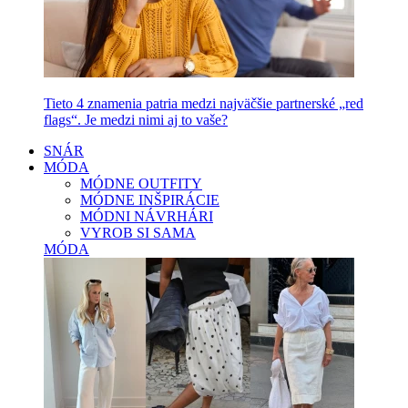
Tieto 4 znamenia patria medzi najväčšie partnerské „red
flags“. Je medzi nimi aj to vaše?
SNÁR
MÓDA
MÓDNE OUTFITY
MÓDNE INŠPIRÁCIE
MÓDNI NÁVRHÁRI
VYROB SI SAMA
MÓDA