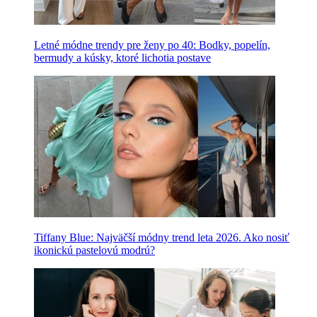
Letné módne trendy pre ženy po 40: Bodky, popelín,
bermudy a kúsky, ktoré lichotia postave
Tiffany Blue: Najväčší módny trend leta 2026. Ako nosiť
ikonickú pastelovú modrú?