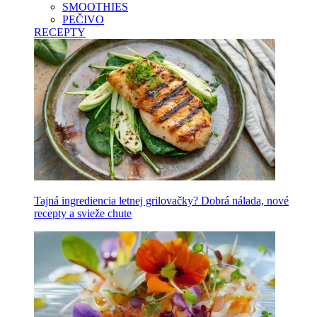
SMOOTHIES
PEČIVO
RECEPTY
Tajná ingrediencia letnej grilovačky? Dobrá nálada, nové
recepty a svieže chute