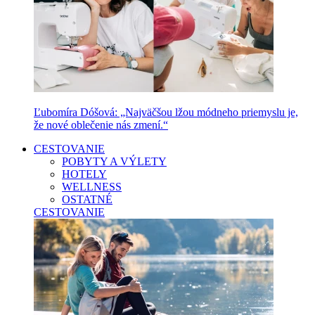
Ľubomíra Dóšová: „Najväčšou lžou módneho priemyslu je,
že nové oblečenie nás zmení.“
CESTOVANIE
POBYTY A VÝLETY
HOTELY
WELLNESS
OSTATNÉ
CESTOVANIE