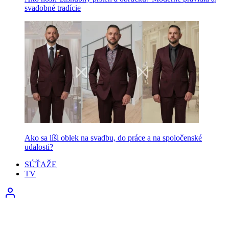
svadobné tradície
Ako sa líši oblek na svadbu, do práce a na spoločenské
udalosti?
SÚŤAŽE
TV