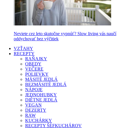
Neviete cez leto skutočne vypnúť? Slow living vás naučí
oddychovať bez výčitiek
VZŤAHY
RECEPTY
RAŇAJKY
OBEDY
VEČERE
POLIEVKY
MÄSITÉ JEDLÁ
BEZMÄSITÉ JEDLÁ
NÁPOJE
JEDNOHUBKY
DIÉTNE JEDLÁ
VEGAN
DEZERTY
RAW
KUCHÁRKY
RECEPTY ŠÉFKUCHÁROV