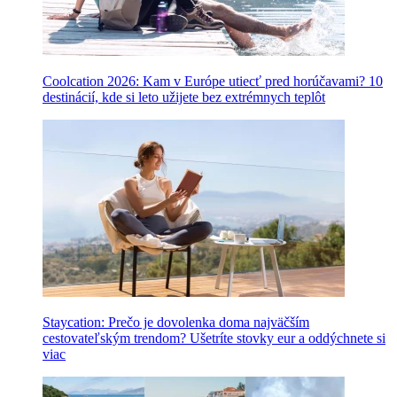
Coolcation 2026: Kam v Európe utiecť pred horúčavami? 10
destinácií, kde si leto užijete bez extrémnych teplôt
Staycation: Prečo je dovolenka doma najväčším
cestovateľským trendom? Ušetríte stovky eur a oddýchnete si
viac