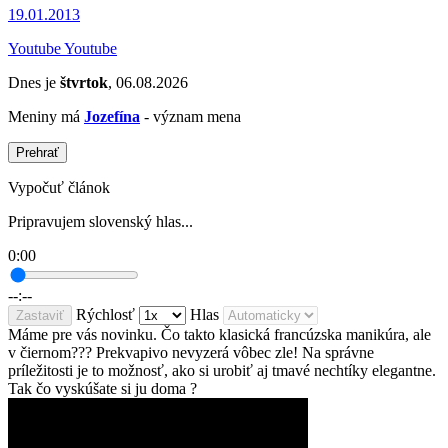
19.01.2013
Youtube Youtube
Dnes je
štvrtok
, 06.08.2026
Meniny má
Jozefína
- význam mena
Prehrať
Vypočuť článok
Pripravujem slovenský hlas...
0:00
--:--
Rýchlosť
Hlas
Zastaviť
Máme pre vás novinku. Čo takto klasická francúzska manikúra, ale
v čiernom??? Prekvapivo nevyzerá vôbec zle! Na správne
príležitosti je to možnosť, ako si urobiť aj tmavé nechtíky elegantne.
Tak čo vyskúšate si ju doma ?