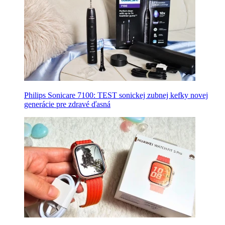
Philips Sonicare 7100: TEST sonickej zubnej kefky novej
generácie pre zdravé ďasná