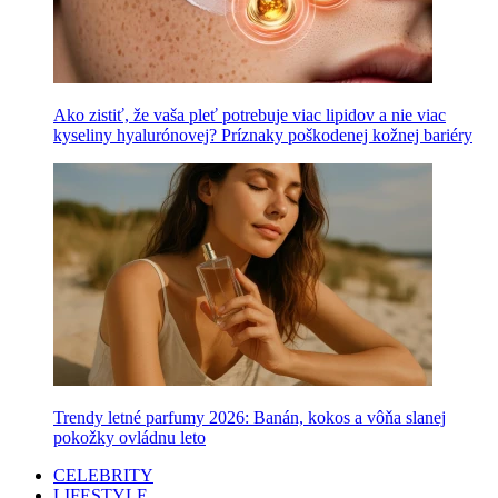
Ako zistiť, že vaša pleť potrebuje viac lipidov a nie viac
kyseliny hyalurónovej? Príznaky poškodenej kožnej bariéry
Trendy letné parfumy 2026: Banán, kokos a vôňa slanej
pokožky ovládnu leto
CELEBRITY
LIFESTYLE