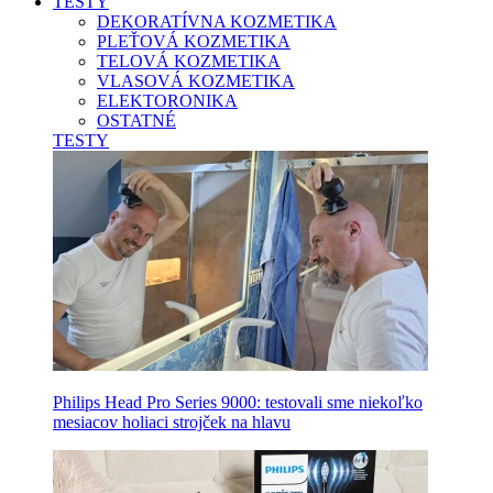
TESTY
DEKORATÍVNA KOZMETIKA
PLEŤOVÁ KOZMETIKA
TELOVÁ KOZMETIKA
VLASOVÁ KOZMETIKA
ELEKTORONIKA
OSTATNÉ
TESTY
Philips Head Pro Series 9000: testovali sme niekoľko
mesiacov holiaci strojček na hlavu