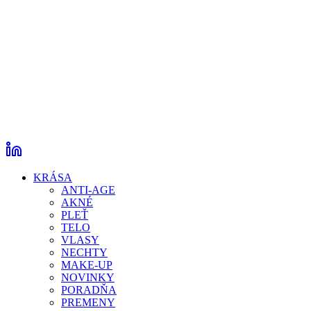
KRÁSA
ANTI-AGE
AKNÉ
PLEŤ
TELO
VLASY
NECHTY
MAKE-UP
NOVINKY
PORADŇA
PREMENY