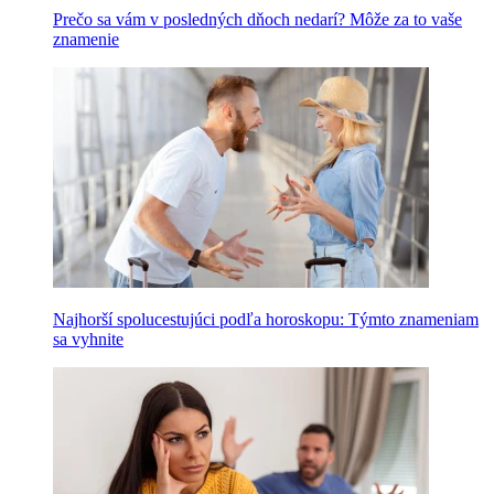
Prečo sa vám v posledných dňoch nedarí? Môže za to vaše
znamenie
Najhorší spolucestujúci podľa horoskopu: Týmto znameniam
sa vyhnite