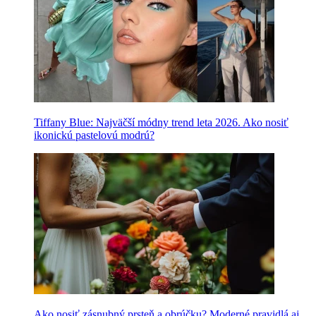
Tiffany Blue: Najväčší módny trend leta 2026. Ako nosiť
ikonickú pastelovú modrú?
Ako nosiť zásnubný prsteň a obrúčku? Moderné pravidlá aj