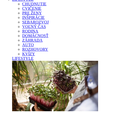
CHUDNUTIE
CVIČENIE
PRE ŽENY
INŠPIRÁCIE
SEBAROZVOJ
VOĽNÝ ČAS
RODINA
DOMÁCNOSŤ
ZÁHRADA
AUTO
ROZHOVORY
KVÍZY
LIFESTYLE