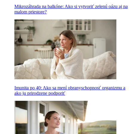
Mikrozáhrada na balkóne: Ako si vytvoriť zelenú oázu aj na
malom priestore?
Imunita po 40: Ako sa mení obranyschopnosť organizmu a
ako ju prirodzene podporiť