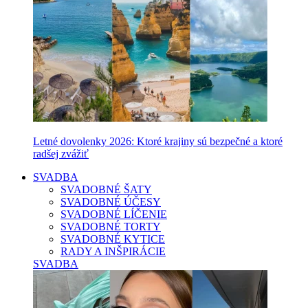
Letné dovolenky 2026: Ktoré krajiny sú bezpečné a ktoré
radšej zvážiť
SVADBA
SVADOBNÉ ŠATY
SVADOBNÉ ÚČESY
SVADOBNÉ LÍČENIE
SVADOBNÉ TORTY
SVADOBNÉ KYTICE
RADY A INŠPIRÁCIE
SVADBA