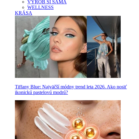
VYROB SI SAMA
WELLNESS
KRÁSA
Tiffany Blue: Najväčší módny trend leta 2026. Ako nosiť
ikonickú pastelovú modrú?