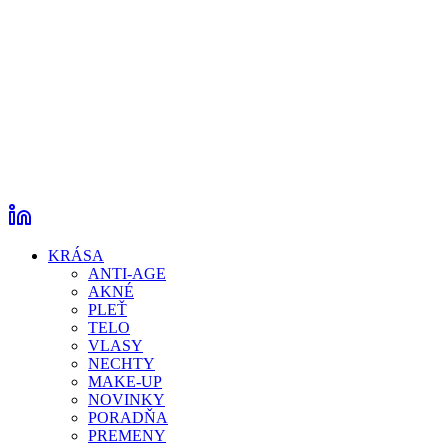
KRÁSA
ANTI-AGE
AKNÉ
PLEŤ
TELO
VLASY
NECHTY
MAKE-UP
NOVINKY
PORADŇA
PREMENY