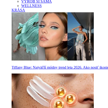
VYROB SI SAMA
WELLNESS
KRÁSA
Tiffany Blue: Najväčší módny trend leta 2026. Ako nosiť ikon