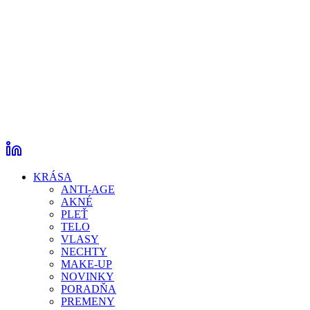
KRÁSA
ANTI-AGE
AKNÉ
PLEŤ
TELO
VLASY
NECHTY
MAKE-UP
NOVINKY
PORADŇA
PREMENY