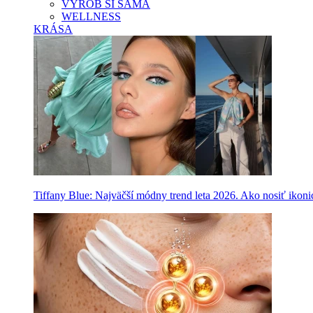
VYROB SI SAMA
WELLNESS
KRÁSA
Tiffany Blue: Najväčší módny trend leta 2026. Ako nosiť ikon