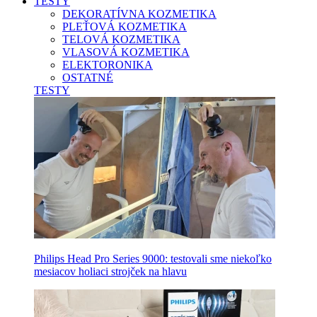
TESTY
DEKORATÍVNA KOZMETIKA
PLEŤOVÁ KOZMETIKA
TELOVÁ KOZMETIKA
VLASOVÁ KOZMETIKA
ELEKTORONIKA
OSTATNÉ
TESTY
Philips Head Pro Series 9000: testovali sme niekoľko
mesiacov holiaci strojček na hlavu