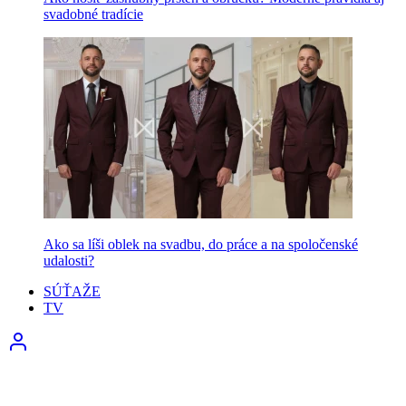
svadobné tradície
Ako sa líši oblek na svadbu, do práce a na spoločenské
udalosti?
SÚŤAŽE
TV