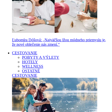
Ľubomíra Dóšová: „Najväčšou lžou módneho priemyslu je,
že nové oblečenie nás zmení.“
CESTOVANIE
POBYTY A VÝLETY
HOTELY
WELLNESS
OSTATNÉ
CESTOVANIE