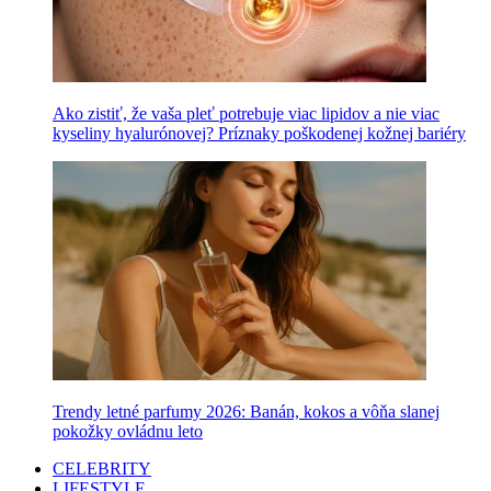
Ako zistiť, že vaša pleť potrebuje viac lipidov a nie viac
kyseliny hyalurónovej? Príznaky poškodenej kožnej bariéry
Trendy letné parfumy 2026: Banán, kokos a vôňa slanej
pokožky ovládnu leto
CELEBRITY
LIFESTYLE