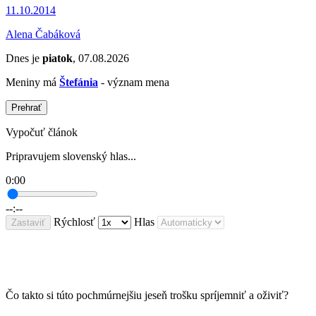
11.10.2014
Alena Čabáková
Dnes je
piatok
, 07.08.2026
Meniny má
Štefánia
- význam mena
Prehrať
Vypočuť článok
Pripravujem slovenský hlas...
0:00
--:--
Rýchlosť
Hlas
Zastaviť
Čo takto si túto pochmúrnejšiu jeseň trošku spríjemniť a oživiť?