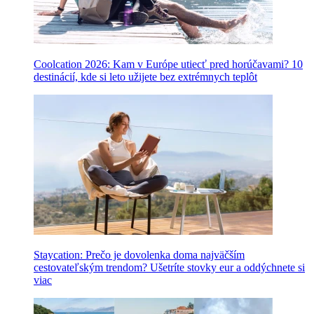
Coolcation 2026: Kam v Európe utiecť pred horúčavami? 10
destinácií, kde si leto užijete bez extrémnych teplôt
Staycation: Prečo je dovolenka doma najväčším
cestovateľským trendom? Ušetríte stovky eur a oddýchnete si
viac