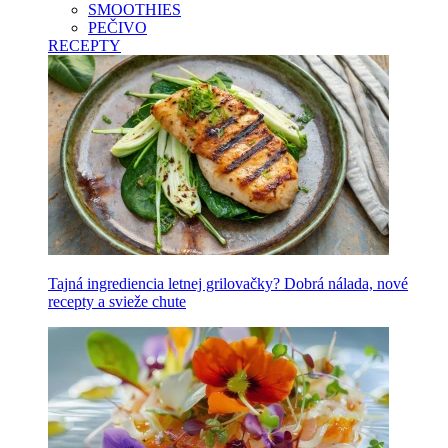
SMOOTHIES
PEČIVO
RECEPTY
Tajná ingrediencia letnej grilovačky? Dobrá nálada, nové
recepty a svieže chute