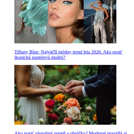
Tiffany Blue: Najväčší módny trend leta 2026. Ako nosiť
ikonickú pastelovú modrú?
Ako nosiť zásnubný prsteň a obrúčku? Moderné pravidlá aj