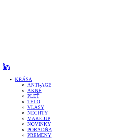
KRÁSA
ANTI-AGE
AKNÉ
PLEŤ
TELO
VLASY
NECHTY
MAKE-UP
NOVINKY
PORADŇA
PREMENY