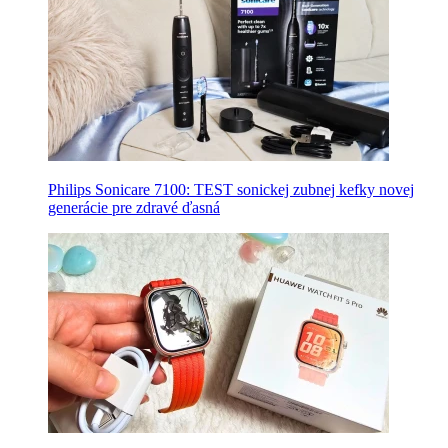
Philips Sonicare 7100: TEST sonickej zubnej kefky novej
generácie pre zdravé ďasná