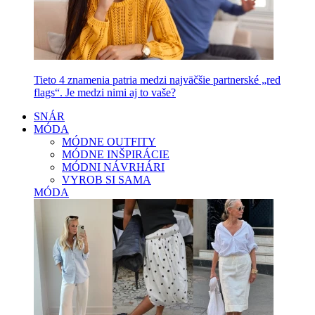
Tieto 4 znamenia patria medzi najväčšie partnerské „red
flags“. Je medzi nimi aj to vaše?
SNÁR
MÓDA
MÓDNE OUTFITY
MÓDNE INŠPIRÁCIE
MÓDNI NÁVRHÁRI
VYROB SI SAMA
MÓDA