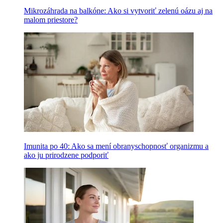
Mikrozáhrada na balkóne: Ako si vytvoriť zelenú oázu aj na
malom priestore?
Imunita po 40: Ako sa mení obranyschopnosť organizmu a
ako ju prirodzene podporiť