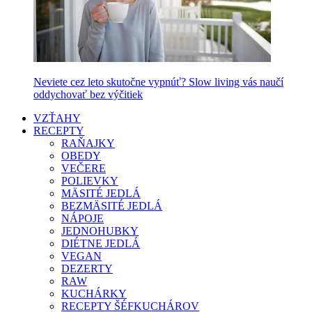
Neviete cez leto skutočne vypnúť? Slow living vás naučí
oddychovať bez výčitiek
VZŤAHY
RECEPTY
RAŇAJKY
OBEDY
VEČERE
POLIEVKY
MÄSITÉ JEDLÁ
BEZMÄSITÉ JEDLÁ
NÁPOJE
JEDNOHUBKY
DIÉTNE JEDLÁ
VEGAN
DEZERTY
RAW
KUCHÁRKY
RECEPTY ŠÉFKUCHÁROV