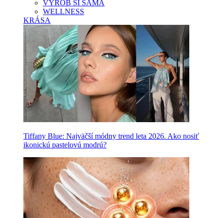
VYROB SI SAMA
WELLNESS
KRÁSA
Tiffany Blue: Najväčší módny trend leta 2026. Ako nosiť
ikonickú pastelovú modrú?