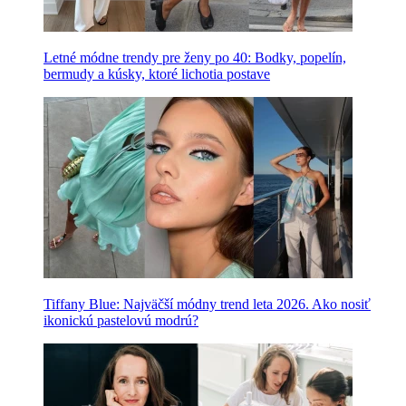
Letné módne trendy pre ženy po 40: Bodky, popelín,
bermudy a kúsky, ktoré lichotia postave
Tiffany Blue: Najväčší módny trend leta 2026. Ako nosiť
ikonickú pastelovú modrú?