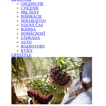
CHUDNUTIE
CVIČENIE
PRE ŽENY
INŠPIRÁCIE
SEBAROZVOJ
VOĽNÝ ČAS
RODINA
DOMÁCNOSŤ
ZÁHRADA
AUTO
ROZHOVORY
KVÍZY
LIFESTYLE