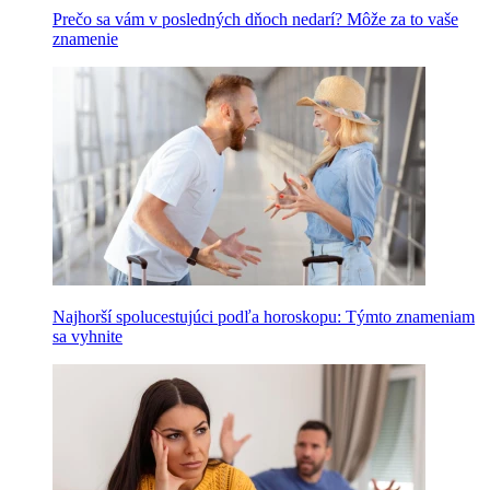
Prečo sa vám v posledných dňoch nedarí? Môže za to vaše
znamenie
Najhorší spolucestujúci podľa horoskopu: Týmto znameniam
sa vyhnite