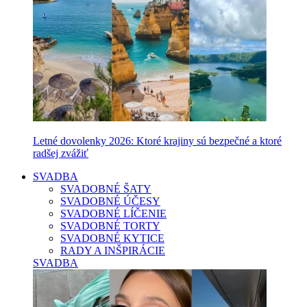
Letné dovolenky 2026: Ktoré krajiny sú bezpečné a ktoré
radšej zvážiť
SVADBA
SVADOBNÉ ŠATY
SVADOBNÉ ÚČESY
SVADOBNÉ LÍČENIE
SVADOBNÉ TORTY
SVADOBNÉ KYTICE
RADY A INŠPIRÁCIE
SVADBA