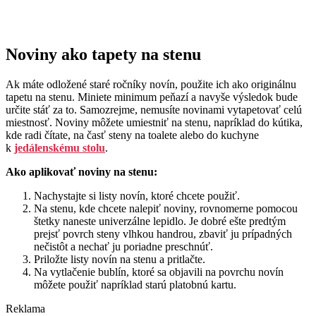
Noviny ako tapety na stenu
Ak máte odložené staré ročníky novín, použite ich ako originálnu
tapetu na stenu. Miniete minimum peňazí a navyše výsledok bude
určite stáť za to. Samozrejme, nemusíte novinami vytapetovať celú
miestnosť. Noviny môžete umiestniť na stenu, napríklad do kútika,
kde radi čítate, na časť steny na toalete alebo do kuchyne
k
jedálenskému stolu
.
Ako aplikovať noviny na stenu:
Nachystajte si listy novín, ktoré chcete použiť.
Na stenu, kde chcete nalepiť noviny, rovnomerne pomocou
štetky naneste univerzálne lepidlo. Je dobré ešte predtým
prejsť povrch steny vlhkou handrou, zbaviť ju prípadných
nečistôt a nechať ju poriadne preschnúť.
Priložte listy novín na stenu a pritlačte.
Na vytlačenie bublín, ktoré sa objavili na povrchu novín
môžete použiť napríklad starú platobnú kartu.
Reklama