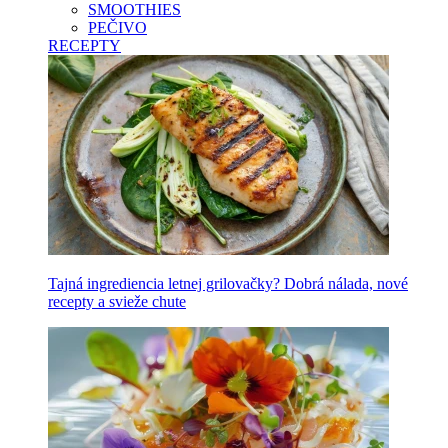
SMOOTHIES
PEČIVO
RECEPTY
Tajná ingrediencia letnej grilovačky? Dobrá nálada, nové
recepty a svieže chute