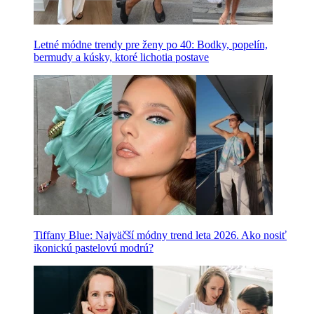
Letné módne trendy pre ženy po 40: Bodky, popelín,
bermudy a kúsky, ktoré lichotia postave
Tiffany Blue: Najväčší módny trend leta 2026. Ako nosiť
ikonickú pastelovú modrú?