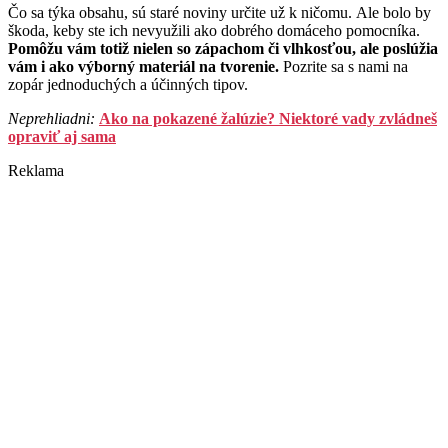
Čo sa týka obsahu, sú staré noviny určite už k ničomu. Ale bolo by
škoda, keby ste ich nevyužili ako dobrého domáceho pomocníka.
Pomôžu vám totiž nielen so zápachom či vlhkosťou, ale poslúžia
vám i ako výborný materiál na tvorenie.
Pozrite sa s nami na
zopár jednoduchých a účinných tipov.
Neprehliadni:
Ako na pokazené žalúzie? Niektoré vady zvládneš
opraviť aj sama
Reklama