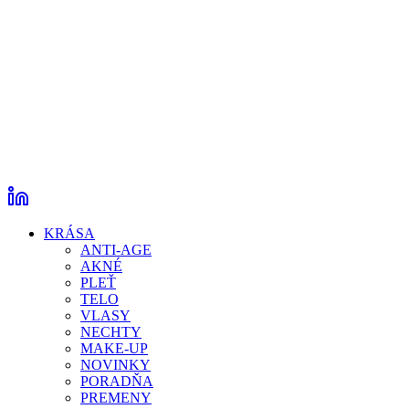
KRÁSA
ANTI-AGE
AKNÉ
PLEŤ
TELO
VLASY
NECHTY
MAKE-UP
NOVINKY
PORADŇA
PREMENY