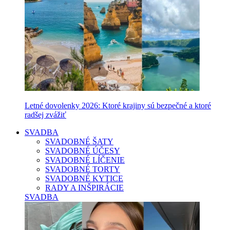
Letné dovolenky 2026: Ktoré krajiny sú bezpečné a ktoré
radšej zvážiť
SVADBA
SVADOBNÉ ŠATY
SVADOBNÉ ÚČESY
SVADOBNÉ LÍČENIE
SVADOBNÉ TORTY
SVADOBNÉ KYTICE
RADY A INŠPIRÁCIE
SVADBA