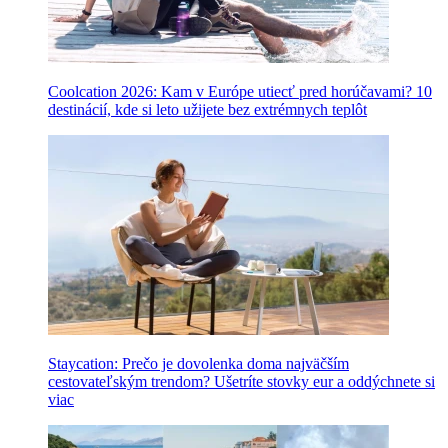
Coolcation 2026: Kam v Európe utiecť pred horúčavami? 10
destinácií, kde si leto užijete bez extrémnych teplôt
Staycation: Prečo je dovolenka doma najväčším
cestovateľským trendom? Ušetríte stovky eur a oddýchnete si
viac