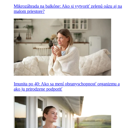
Mikrozáhrada na balkóne: Ako si vytvoriť zelenú oázu aj na
malom priestore?
Imunita po 40: Ako sa mení obranyschopnosť organizmu a
ako ju prirodzene podporiť