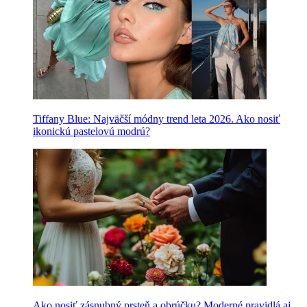
Tiffany Blue: Najväčší módny trend leta 2026. Ako nosiť
ikonickú pastelovú modrú?
Ako nosiť zásnubný prsteň a obrúčku? Moderné pravidlá aj