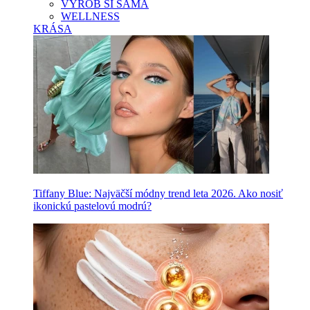
VYROB SI SAMA
WELLNESS
KRÁSA
Tiffany Blue: Najväčší módny trend leta 2026. Ako nosiť
ikonickú pastelovú modrú?