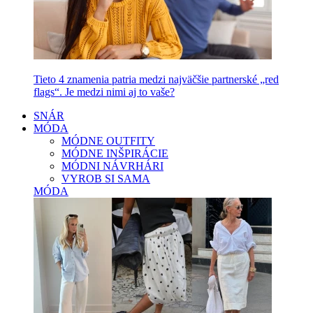
Tieto 4 znamenia patria medzi najväčšie partnerské „red
flags“. Je medzi nimi aj to vaše?
SNÁR
MÓDA
MÓDNE OUTFITY
MÓDNE INŠPIRÁCIE
MÓDNI NÁVRHÁRI
VYROB SI SAMA
MÓDA