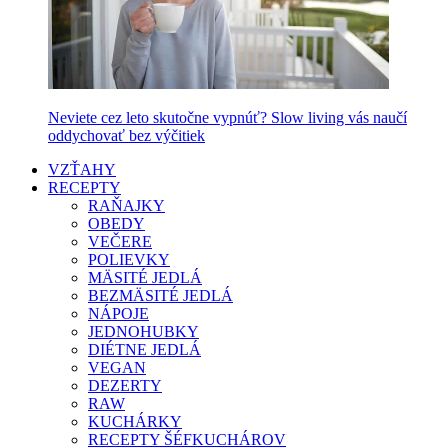
Neviete cez leto skutočne vypnúť? Slow living vás naučí
oddychovať bez výčitiek
VZŤAHY
RECEPTY
RAŇAJKY
OBEDY
VEČERE
POLIEVKY
MÄSITÉ JEDLÁ
BEZMÄSITÉ JEDLÁ
NÁPOJE
JEDNOHUBKY
DIÉTNE JEDLÁ
VEGAN
DEZERTY
RAW
KUCHÁRKY
RECEPTY ŠÉFKUCHÁROV