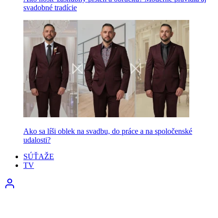
svadobné tradície
Ako sa líši oblek na svadbu, do práce a na spoločenské
udalosti?
SÚŤAŽE
TV