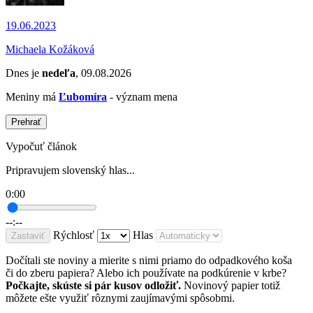
19.06.2023
Michaela Kožáková
Dnes je
nedeľa
, 09.08.2026
Meniny má
Ľubomíra
- význam mena
Prehrať
Vypočuť článok
Pripravujem slovenský hlas...
0:00
--:--
Rýchlosť
Hlas
Zastaviť
Dočítali ste noviny a mierite s nimi priamo do odpadkového koša
či do zberu papiera? Alebo ich používate na podkúrenie v krbe?
Počkajte, skúste si pár kusov odložiť.
Novinový papier totiž
môžete ešte využiť rôznymi zaujímavými spôsobmi.