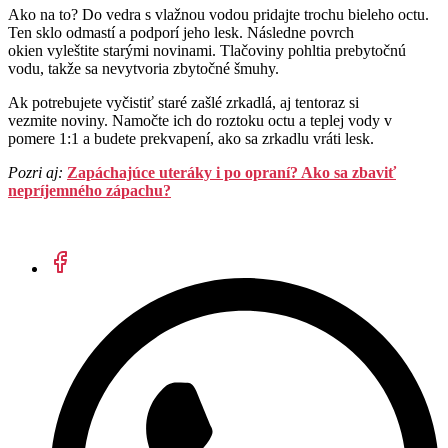
Ako na to? Do vedra s vlažnou vodou pridajte trochu bieleho octu.
Ten sklo odmastí a podporí jeho lesk. Následne povrch
okien vyleštite starými novinami. Tlačoviny pohltia prebytočnú
vodu, takže sa nevytvoria zbytočné šmuhy.
Ak potrebujete vyčistiť staré zašlé zrkadlá, aj tentoraz si
vezmite noviny. Namočte ich do roztoku octu a teplej vody v
pomere 1:1 a budete prekvapení, ako sa zrkadlu vráti lesk.
Pozri aj:
Zapáchajúce uteráky i po opraní? Ako sa zbaviť
nepríjemného zápachu?