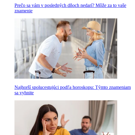
Prečo sa vám v posledných dňoch nedarí? Môže za to vaše
znamenie
Najhorší spolucestujúci podľa horoskopu: Týmto znameniam
sa vyhnite