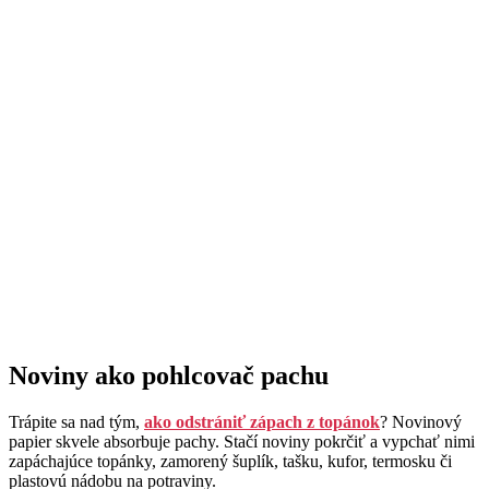
Noviny ako pohlcovač pachu
Trápite sa nad tým,
ako odstrániť zápach z topánok
? Novinový
papier skvele absorbuje pachy. Stačí noviny pokrčiť a vypchať nimi
zapáchajúce topánky, zamorený šuplík, tašku, kufor, termosku či
plastovú nádobu na potraviny.