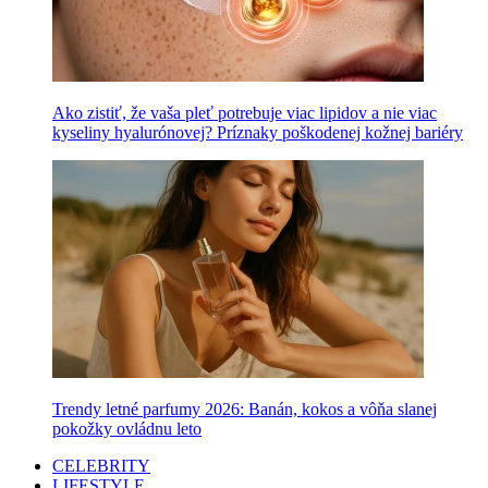
Ako zistiť, že vaša pleť potrebuje viac lipidov a nie viac
kyseliny hyalurónovej? Príznaky poškodenej kožnej bariéry
Trendy letné parfumy 2026: Banán, kokos a vôňa slanej
pokožky ovládnu leto
CELEBRITY
LIFESTYLE