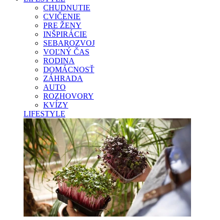
CHUDNUTIE
CVIČENIE
PRE ŽENY
INŠPIRÁCIE
SEBAROZVOJ
VOĽNÝ ČAS
RODINA
DOMÁCNOSŤ
ZÁHRADA
AUTO
ROZHOVORY
KVÍZY
LIFESTYLE