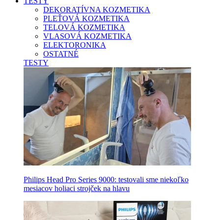
TESTY
DEKORATÍVNA KOZMETIKA
PLEŤOVÁ KOZMETIKA
TELOVÁ KOZMETIKA
VLASOVÁ KOZMETIKA
ELEKTORONIKA
OSTATNÉ
TESTY
Philips Head Pro Series 9000: testovali sme niekoľko
mesiacov holiaci strojček na hlavu