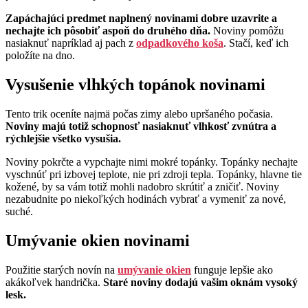
Zapáchajúci predmet naplnený novinami dobre uzavrite a
nechajte ich pôsobiť aspoň do druhého dňa.
Noviny pomôžu
nasiaknuť napríklad aj pach z
odpadkového koša
. Stačí, keď ich
položíte na dno.
Vysušenie vlhkých topánok novinami
Tento trik oceníte najmä počas zimy alebo upršaného počasia.
Noviny majú totiž schopnosť nasiaknuť vlhkosť zvnútra a
rýchlejšie všetko vysušia.
Noviny pokrčte a vypchajte nimi mokré topánky. Topánky nechajte
vyschnúť pri izbovej teplote, nie pri zdroji tepla. Topánky, hlavne tie
kožené, by sa vám totiž mohli nadobro skrútiť a zničiť. Noviny
nezabudnite po niekoľkých hodinách vybrať a vymeniť za nové,
suché.
Umývanie okien novinami
Použitie starých novín na
umývanie okien
funguje lepšie ako
akákoľvek handrička.
Staré noviny dodajú vašim oknám vysoký
lesk.