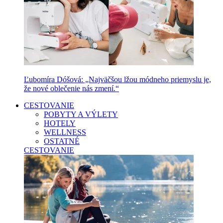
Ľubomíra Dóšová: „Najväčšou lžou módneho priemyslu je,
že nové oblečenie nás zmení.“
CESTOVANIE
POBYTY A VÝLETY
HOTELY
WELLNESS
OSTATNÉ
CESTOVANIE