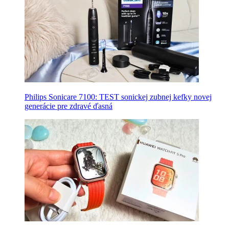
Philips Sonicare 7100: TEST sonickej zubnej kefky novej
generácie pre zdravé ďasná