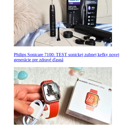
Philips Sonicare 7100: TEST sonickej zubnej kefky novej
generácie pre zdravé ďasná