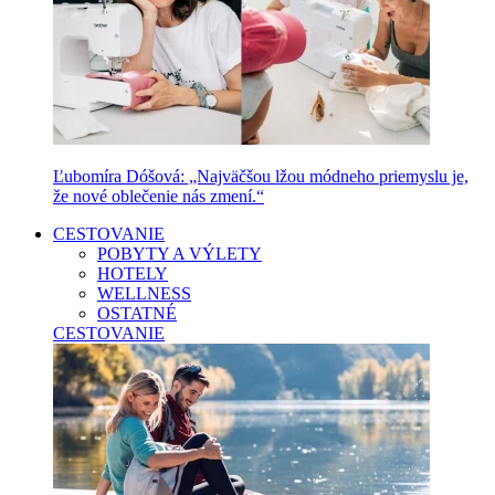
Ľubomíra Dóšová: „Najväčšou lžou módneho priemyslu je,
že nové oblečenie nás zmení.“
CESTOVANIE
POBYTY A VÝLETY
HOTELY
WELLNESS
OSTATNÉ
CESTOVANIE