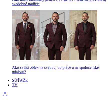
svadobné tradície
Ako sa líši oblek na svadbu, do práce a na spoločenské
udalosti?
SÚŤAŽE
TV