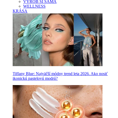
VYROB SI SAMA
WELLNESS
KRÁSA
Tiffany Blue: Najväčší módny trend leta 2026. Ako nosiť
ikonickú pastelovú modrú?