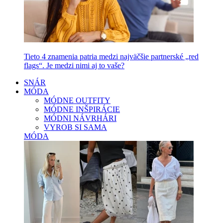
Tieto 4 znamenia patria medzi najväčšie partnerské „red
flags“. Je medzi nimi aj to vaše?
SNÁR
MÓDA
MÓDNE OUTFITY
MÓDNE INŠPIRÁCIE
MÓDNI NÁVRHÁRI
VYROB SI SAMA
MÓDA