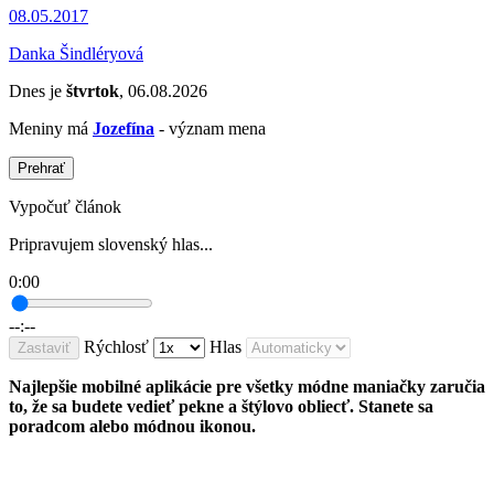
08.05.2017
Danka Šindléryová
Dnes je
štvrtok
, 06.08.2026
Meniny má
Jozefína
- význam mena
Prehrať
Vypočuť článok
Pripravujem slovenský hlas...
0:00
--:--
Rýchlosť
Hlas
Zastaviť
Najlepšie mobilné aplikácie pre všetky módne maniačky zaručia
to, že sa budete vedieť pekne a štýlovo obliecť. Stanete sa
poradcom alebo módnou ikonou.