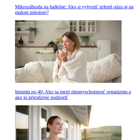
Mikrozáhrada na balkóne: Ako si vytvoriť zelenú oázu aj na
malom priestore?
Imunita po 40: Ako sa mení obranyschopnosť organizmu a
ako ju prirodzene podporiť