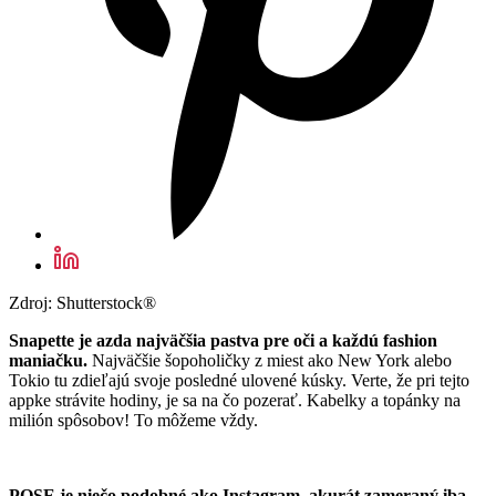
Zdroj: Shutterstock®
Snapette je azda najväčšia pastva pre oči a každú fashion
maniačku.
Najväčšie šopoholičky z miest ako New York alebo
Tokio tu zdieľajú svoje posledné ulovené kúsky. Verte, že pri tejto
appke strávite hodiny, je sa na čo pozerať. Kabelky a topánky na
milión spôsobov! To môžeme vždy.
POSE je niečo podobné ako Instagram, akurát zameraný iba