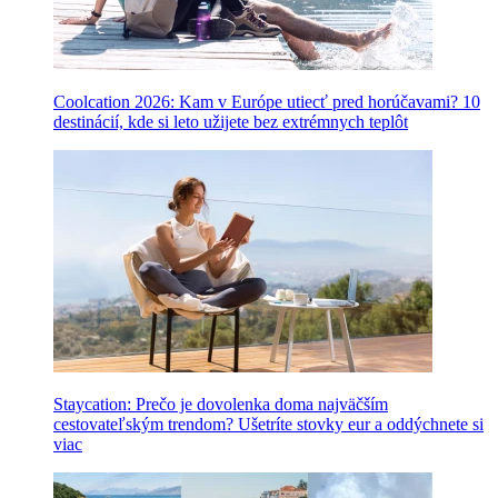
Coolcation 2026: Kam v Európe utiecť pred horúčavami? 10
destinácií, kde si leto užijete bez extrémnych teplôt
Staycation: Prečo je dovolenka doma najväčším
cestovateľským trendom? Ušetríte stovky eur a oddýchnete si
viac