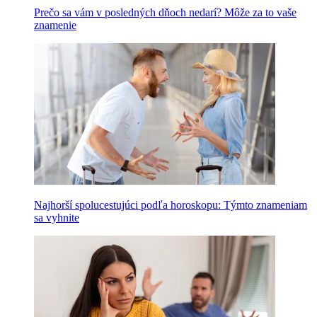
Prečo sa vám v posledných dňoch nedarí? Môže za to vaše
znamenie
Najhorší spolucestujúci podľa horoskopu: Týmto znameniam
sa vyhnite