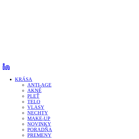
KRÁSA
ANTI-AGE
AKNÉ
PLEŤ
TELO
VLASY
NECHTY
MAKE-UP
NOVINKY
PORADŇA
PREMENY