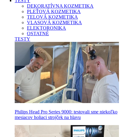
TESTY
DEKORATÍVNA KOZMETIKA
PLEŤOVÁ KOZMETIKA
TELOVÁ KOZMETIKA
VLASOVÁ KOZMETIKA
ELEKTORONIKA
OSTATNÉ
TESTY
Philips Head Pro Series 9000: testovali sme niekoľko
mesiacov holiaci strojček na hlavu