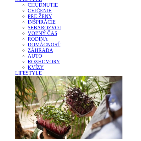
CHUDNUTIE
CVIČENIE
PRE ŽENY
INŠPIRÁCIE
SEBAROZVOJ
VOĽNÝ ČAS
RODINA
DOMÁCNOSŤ
ZÁHRADA
AUTO
ROZHOVORY
KVÍZY
LIFESTYLE