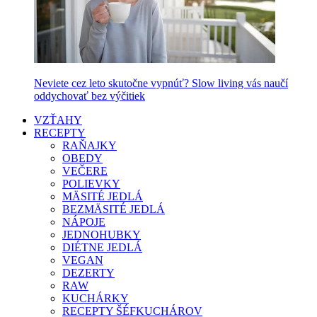
Neviete cez leto skutočne vypnúť? Slow living vás naučí
oddychovať bez výčitiek
VZŤAHY
RECEPTY
RAŇAJKY
OBEDY
VEČERE
POLIEVKY
MÄSITÉ JEDLÁ
BEZMÄSITÉ JEDLÁ
NÁPOJE
JEDNOHUBKY
DIÉTNE JEDLÁ
VEGAN
DEZERTY
RAW
KUCHÁRKY
RECEPTY ŠÉFKUCHÁROV