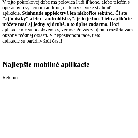
V tejto pokrokovej dobe má polovica ľudí iPhone, alebo telefón s
operačným systémom android, na ktorý si viete stiahnuť
aplikácie.
Stiahnutie appiek trvá len niekoľko sekúnd. Či ste
"ajfonistky" alebo "androidistky", je to jedno. Tieto aplikácie
môžete mať aj jedny aj druhé, a to úplne zadarmo.
Hoci
aplikácie nie sú po slovensky, veríme, že vás zaujmú a rozšíria vám
obzor v módnej oblasti. V neposlednom rade, tieto
aplikácie sú parádny žrút času!
Najlepšie mobilné aplikácie
Reklama