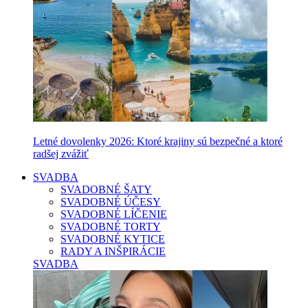
Letné dovolenky 2026: Ktoré krajiny sú bezpečné a ktoré
radšej zvážiť
SVADBA
SVADOBNÉ ŠATY
SVADOBNÉ ÚČESY
SVADOBNÉ LÍČENIE
SVADOBNÉ TORTY
SVADOBNÉ KYTICE
RADY A INŠPIRÁCIE
SVADBA