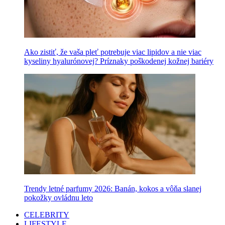
Ako zistiť, že vaša pleť potrebuje viac lipidov a nie viac
kyseliny hyalurónovej? Príznaky poškodenej kožnej bariéry
Trendy letné parfumy 2026: Banán, kokos a vôňa slanej
pokožky ovládnu leto
CELEBRITY
LIFESTYLE