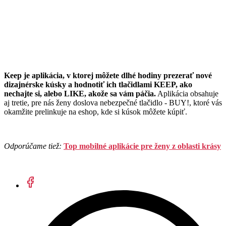
Keep je aplikácia, v ktorej môžete dlhé hodiny prezerať nové
dizajnérske kúsky a hodnotiť ich tlačidlami KEEP, ako
nechajte si, alebo LIKE, akože sa vám páčia.
Aplikácia obsahuje
aj tretie, pre nás ženy doslova nebezpečné tlačidlo - BUY!, ktoré vás
okamžite prelinkuje na eshop, kde si kúsok môžete kúpiť.
Odporúčame tiež:
Top mobilné aplikácie pre ženy z oblasti krásy