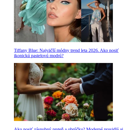
Tiffany Blue: Najväčší módny trend leta 2026. Ako nosiť
ikonickú pastelovú modrú?
Ako nosiť zásnubný prsteň a obrúčku? Moderné pravidlá aj