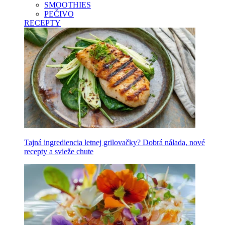
SMOOTHIES
PEČIVO
RECEPTY
Tajná ingrediencia letnej grilovačky? Dobrá nálada, nové
recepty a svieže chute