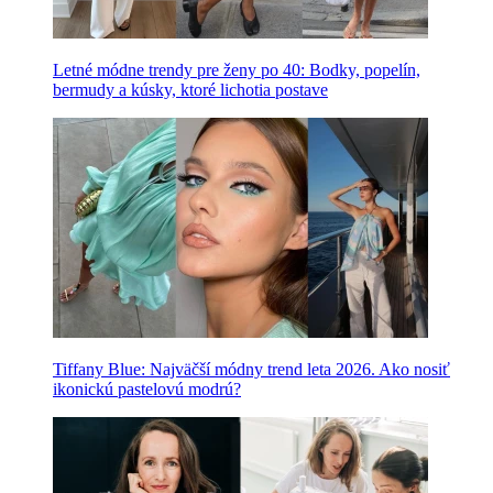
Letné módne trendy pre ženy po 40: Bodky, popelín,
bermudy a kúsky, ktoré lichotia postave
Tiffany Blue: Najväčší módny trend leta 2026. Ako nosiť
ikonickú pastelovú modrú?