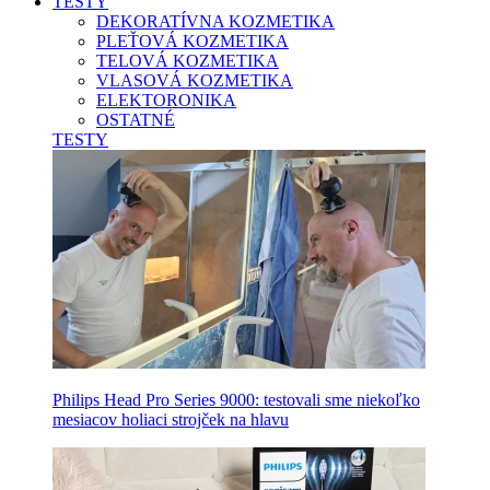
TESTY
DEKORATÍVNA KOZMETIKA
PLEŤOVÁ KOZMETIKA
TELOVÁ KOZMETIKA
VLASOVÁ KOZMETIKA
ELEKTORONIKA
OSTATNÉ
TESTY
Philips Head Pro Series 9000: testovali sme niekoľko
mesiacov holiaci strojček na hlavu