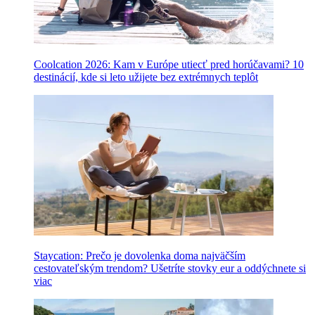
Coolcation 2026: Kam v Európe utiecť pred horúčavami? 10
destinácií, kde si leto užijete bez extrémnych teplôt
Staycation: Prečo je dovolenka doma najväčším
cestovateľským trendom? Ušetríte stovky eur a oddýchnete si
viac