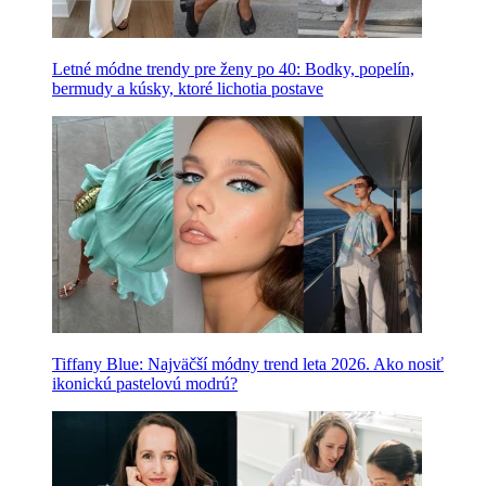
Letné módne trendy pre ženy po 40: Bodky, popelín,
bermudy a kúsky, ktoré lichotia postave
Tiffany Blue: Najväčší módny trend leta 2026. Ako nosiť
ikonickú pastelovú modrú?