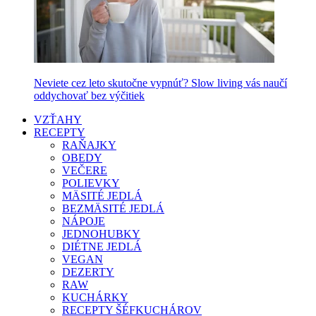
Neviete cez leto skutočne vypnúť? Slow living vás naučí
oddychovať bez výčitiek
VZŤAHY
RECEPTY
RAŇAJKY
OBEDY
VEČERE
POLIEVKY
MÄSITÉ JEDLÁ
BEZMÄSITÉ JEDLÁ
NÁPOJE
JEDNOHUBKY
DIÉTNE JEDLÁ
VEGAN
DEZERTY
RAW
KUCHÁRKY
RECEPTY ŠÉFKUCHÁROV