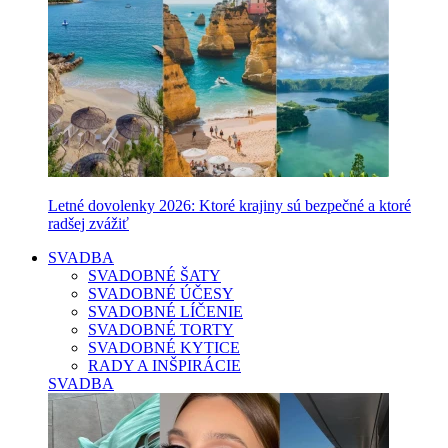
Letné dovolenky 2026: Ktoré krajiny sú bezpečné a ktoré
radšej zvážiť
SVADBA
SVADOBNÉ ŠATY
SVADOBNÉ ÚČESY
SVADOBNÉ LÍČENIE
SVADOBNÉ TORTY
SVADOBNÉ KYTICE
RADY A INŠPIRÁCIE
SVADBA