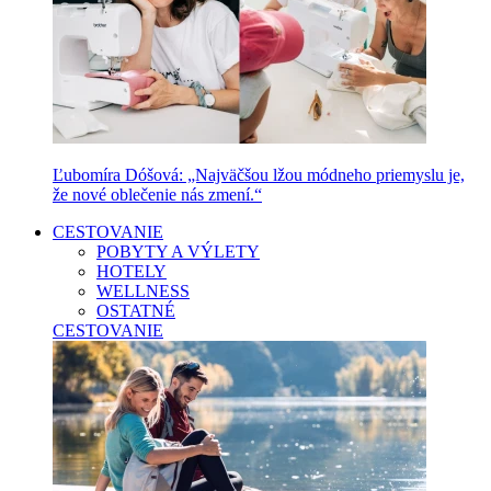
Ľubomíra Dóšová: „Najväčšou lžou módneho priemyslu je,
že nové oblečenie nás zmení.“
CESTOVANIE
POBYTY A VÝLETY
HOTELY
WELLNESS
OSTATNÉ
CESTOVANIE