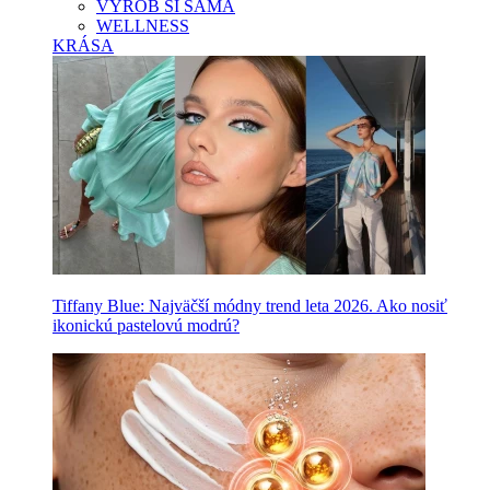
VYROB SI SAMA
WELLNESS
KRÁSA
Tiffany Blue: Najväčší módny trend leta 2026. Ako nosiť
ikonickú pastelovú modrú?