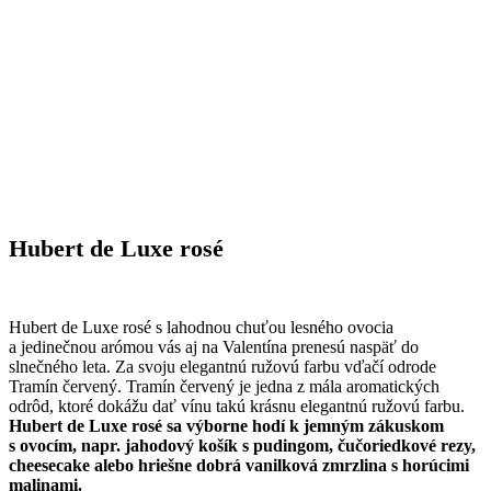
Hubert de Luxe rosé
Hubert de Luxe rosé s lahodnou chuťou lesného ovocia
a jedinečnou arómou vás aj na Valentína prenesú naspäť do
slnečného leta. Za svoju elegantnú ružovú farbu vďačí odrode
Tramín červený. Tramín červený je jedna z mála aromatických
odrôd, ktoré dokážu dať vínu takú krásnu elegantnú ružovú farbu.
Hubert de Luxe rosé sa výborne hodí k jemným zákuskom
s ovocím, napr. jahodový košík s pudingom, čučoriedkové rezy,
cheesecake alebo hriešne dobrá vanilková zmrzlina s horúcimi
malinami.