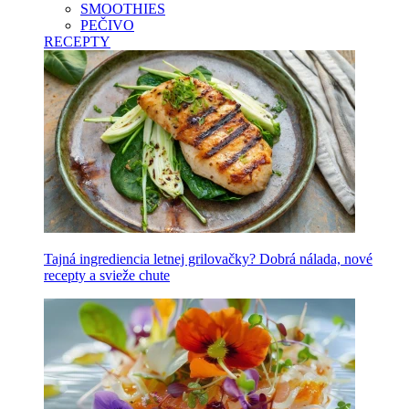
SMOOTHIES
PEČIVO
RECEPTY
Tajná ingrediencia letnej grilovačky? Dobrá nálada, nové
recepty a svieže chute