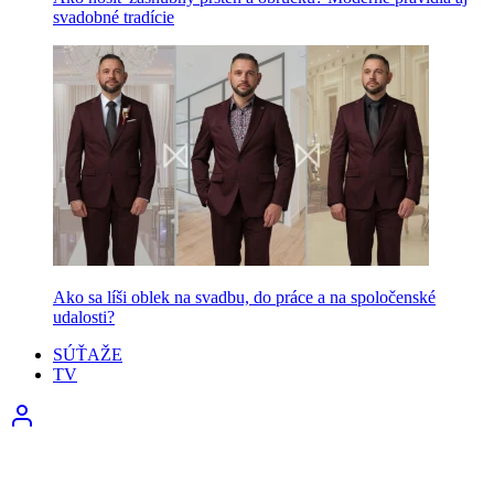
svadobné tradície
Ako sa líši oblek na svadbu, do práce a na spoločenské
udalosti?
SÚŤAŽE
TV