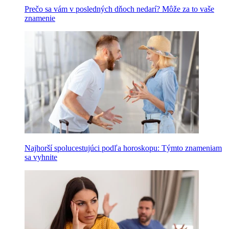
Prečo sa vám v posledných dňoch nedarí? Môže za to vaše
znamenie
Najhorší spolucestujúci podľa horoskopu: Týmto znameniam
sa vyhnite