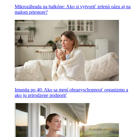
Mikrozáhrada na balkóne: Ako si vytvoriť zelenú oázu aj na
malom priestore?
Imunita po 40: Ako sa mení obranyschopnosť organizmu a
ako ju prirodzene podporiť