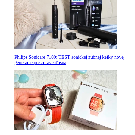
Philips Sonicare 7100: TEST sonickej zubnej kefky novej
generácie pre zdravé ďasná