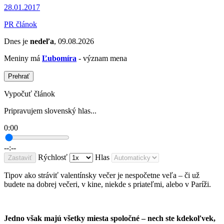
28.01.2017
PR článok
Dnes je
nedeľa
, 09.08.2026
Meniny má
Ľubomíra
- význam mena
Prehrať
Vypočuť článok
Pripravujem slovenský hlas...
0:00
--:--
Rýchlosť
Hlas
Zastaviť
Tipov ako stráviť valentínsky večer je nespočetne veľa – či už
budete na dobrej večeri, v kine, niekde s priateľmi, alebo v Paríži.
Jedno však majú všetky miesta spoločné – nech ste kdekoľvek,