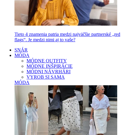
Tieto 4 znamenia patria medzi najväčšie partnerské „red
flags“. Je medzi nimi aj to vaše?
SNÁR
MÓDA
MÓDNE OUTFITY
MÓDNE INŠPIRÁCIE
MÓDNI NÁVRHÁRI
VYROB SI SAMA
MÓDA