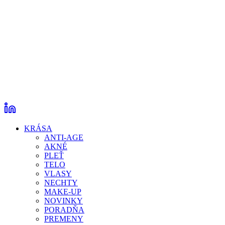
KRÁSA
ANTI-AGE
AKNÉ
PLEŤ
TELO
VLASY
NECHTY
MAKE-UP
NOVINKY
PORADŇA
PREMENY