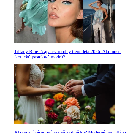
Tiffany Blue: Najväčší módny trend leta 2026. Ako nosiť
ikonickú pastelovú modrú?
Ako nosiť zásnubný prsteň a obrúčku? Moderné pravidlá aj