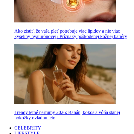
Ako zistiť, že vaša pleť potrebuje viac lipidov a nie viac
kyseliny hyalurónovej? Príznaky poškodenej kožnej bariéry
Trendy letné parfumy 2026: Banán, kokos a vôňa slanej
pokožky ovládnu leto
CELEBRITY
LIFESTYLE