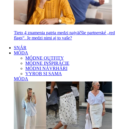
Tieto 4 znamenia patria medzi najväčšie partnerské „red
flags“. Je medzi nimi aj to vaše?
SNÁR
MÓDA
MÓDNE OUTFITY
MÓDNE INŠPIRÁCIE
MÓDNI NÁVRHÁRI
VYROB SI SAMA
MÓDA