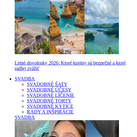
Letné dovolenky 2026: Ktoré krajiny sú bezpečné a ktoré
radšej zvážiť
SVADBA
SVADOBNÉ ŠATY
SVADOBNÉ ÚČESY
SVADOBNÉ LÍČENIE
SVADOBNÉ TORTY
SVADOBNÉ KYTICE
RADY A INŠPIRÁCIE
SVADBA