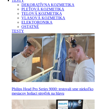
TESTY
DEKORATÍVNA KOZMETIKA
PLEŤOVÁ KOZMETIKA
TELOVÁ KOZMETIKA
VLASOVÁ KOZMETIKA
ELEKTORONIKA
OSTATNÉ
TESTY
Philips Head Pro Series 9000: testovali sme niekoľko
mesiacov holiaci strojček na hlavu