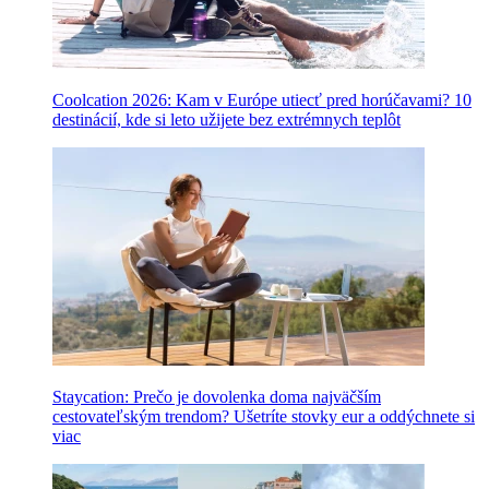
Coolcation 2026: Kam v Európe utiecť pred horúčavami? 10
destinácií, kde si leto užijete bez extrémnych teplôt
Staycation: Prečo je dovolenka doma najväčším
cestovateľským trendom? Ušetríte stovky eur a oddýchnete si
viac