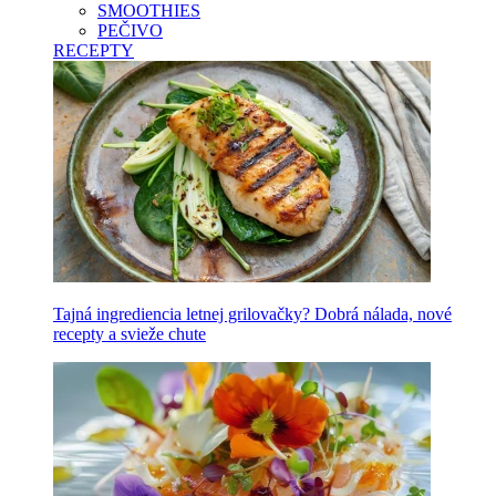
SMOOTHIES
PEČIVO
RECEPTY
Tajná ingrediencia letnej grilovačky? Dobrá nálada, nové
recepty a svieže chute