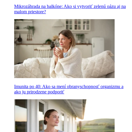
Mikrozáhrada na balkóne: Ako si vytvoriť zelenú oázu aj na
malom priestore?
Imunita po 40: Ako sa mení obranyschopnosť organizmu a
ako ju prirodzene podporiť