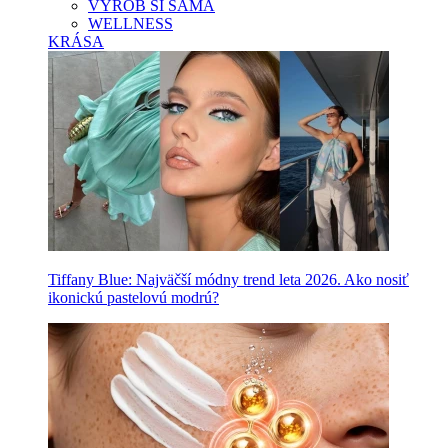
VYROB SI SAMA
WELLNESS
KRÁSA
Tiffany Blue: Najväčší módny trend leta 2026. Ako nosiť
ikonickú pastelovú modrú?