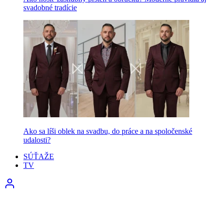
svadobné tradície
Ako sa líši oblek na svadbu, do práce a na spoločenské
udalosti?
SÚŤAŽE
TV