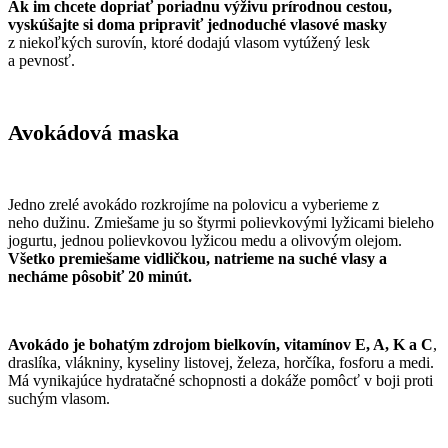
Ak im chcete dopriať poriadnu výživu prírodnou cestou,
vyskúšajte si doma pripraviť jednoduché vlasové masky
z niekoľkých surovín, ktoré dodajú vlasom vytúžený lesk
a pevnosť.
Avokádová maska
Jedno zrelé avokádo rozkrojíme na polovicu a vyberieme z
neho dužinu.
Zmiešame ju so štyrmi polievkovými lyžicami bieleho
jogurtu, jednou polievkovou lyžicou medu a olivovým olejom.
Všetko premiešame vidličkou, natrieme na suché vlasy a
necháme pôsobiť 20 minút.
Avokádo je bohatým zdrojom bielkovín, vitamínov E, A, K a C
,
draslíka, vlákniny, kyseliny listovej, železa, horčíka, fosforu a medi.
Má vynikajúce hydratačné schopnosti a dokáže pomôcť v boji proti
suchým vlasom.