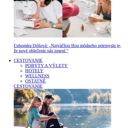
Ľubomíra Dóšová: „Najväčšou lžou módneho priemyslu je,
že nové oblečenie nás zmení.“
CESTOVANIE
POBYTY A VÝLETY
HOTELY
WELLNESS
OSTATNÉ
CESTOVANIE