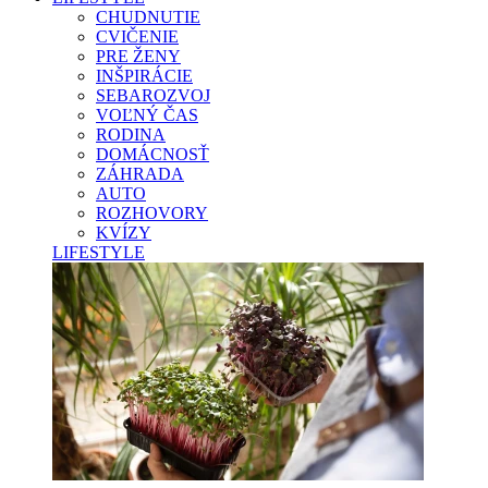
CHUDNUTIE
CVIČENIE
PRE ŽENY
INŠPIRÁCIE
SEBAROZVOJ
VOĽNÝ ČAS
RODINA
DOMÁCNOSŤ
ZÁHRADA
AUTO
ROZHOVORY
KVÍZY
LIFESTYLE