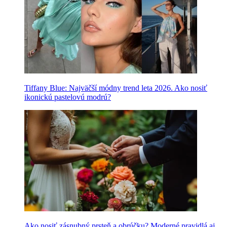
Tiffany Blue: Najväčší módny trend leta 2026. Ako nosiť
ikonickú pastelovú modrú?
Ako nosiť zásnubný prsteň a obrúčku? Moderné pravidlá aj