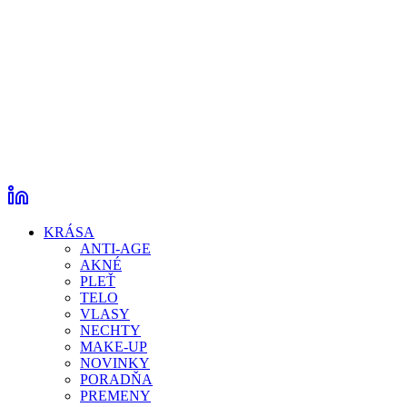
KRÁSA
ANTI-AGE
AKNÉ
PLEŤ
TELO
VLASY
NECHTY
MAKE-UP
NOVINKY
PORADŇA
PREMENY