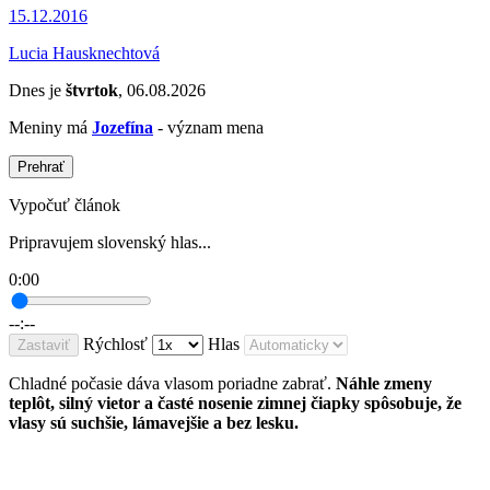
15.12.2016
Lucia Hausknechtová
Dnes je
štvrtok
, 06.08.2026
Meniny má
Jozefína
- význam mena
Prehrať
Vypočuť článok
Pripravujem slovenský hlas...
0:00
--:--
Rýchlosť
Hlas
Zastaviť
Chladné počasie dáva vlasom poriadne zabrať.
Náhle zmeny
teplôt, silný vietor a časté nosenie zimnej čiapky spôsobuje, že
vlasy sú suchšie, lámavejšie a bez lesku.