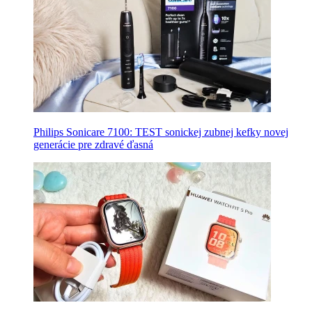
Philips Sonicare 7100: TEST sonickej zubnej kefky novej
generácie pre zdravé ďasná