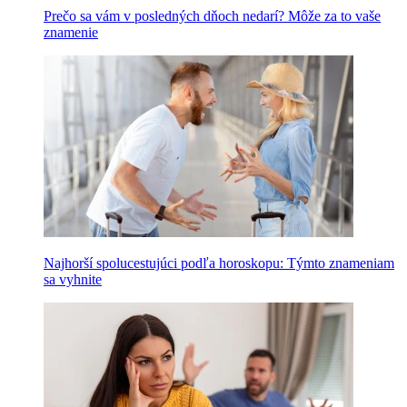
Prečo sa vám v posledných dňoch nedarí? Môže za to vaše
znamenie
Najhorší spolucestujúci podľa horoskopu: Týmto znameniam
sa vyhnite