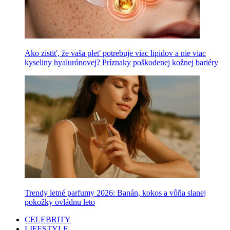
Ako zistiť, že vaša pleť potrebuje viac lipidov a nie viac
kyseliny hyalurónovej? Príznaky poškodenej kožnej bariéry
Trendy letné parfumy 2026: Banán, kokos a vôňa slanej
pokožky ovládnu leto
CELEBRITY
LIFESTYLE