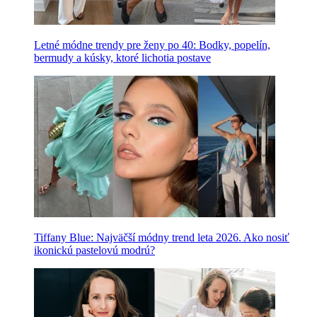
Letné módne trendy pre ženy po 40: Bodky, popelín,
bermudy a kúsky, ktoré lichotia postave
Tiffany Blue: Najväčší módny trend leta 2026. Ako nosiť
ikonickú pastelovú modrú?