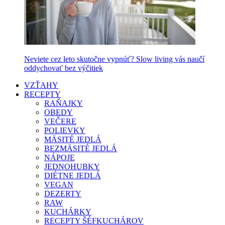
Neviete cez leto skutočne vypnúť? Slow living vás naučí
oddychovať bez výčitiek
VZŤAHY
RECEPTY
RAŇAJKY
OBEDY
VEČERE
POLIEVKY
MÄSITÉ JEDLÁ
BEZMÄSITÉ JEDLÁ
NÁPOJE
JEDNOHUBKY
DIÉTNE JEDLÁ
VEGAN
DEZERTY
RAW
KUCHÁRKY
RECEPTY ŠÉFKUCHÁROV