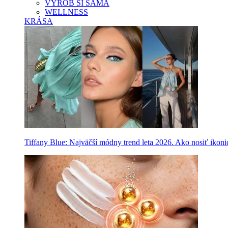
VYROB SI SAMA
WELLNESS
KRÁSA
Tiffany Blue: Najväčší módny trend leta 2026. Ako nosiť ikon