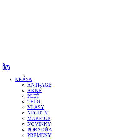
KRÁSA
ANTI-AGE
AKNÉ
PLEŤ
TELO
VLASY
NECHTY
MAKE-UP
NOVINKY
PORADŇA
PREMENY