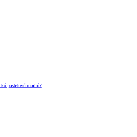
ickú pastelovú modrú?