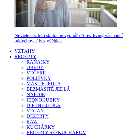
Neviete cez leto skutočne vypnúť? Slow living vás naučí
oddychovať bez výčitiek
VZŤAHY
RECEPTY
RAŇAJKY
OBEDY
VEČERE
POLIEVKY
MÄSITÉ JEDLÁ
BEZMÄSITÉ JEDLÁ
NÁPOJE
JEDNOHUBKY
DIÉTNE JEDLÁ
VEGAN
DEZERTY
RAW
KUCHÁRKY
RECEPTY ŠÉFKUCHÁROV