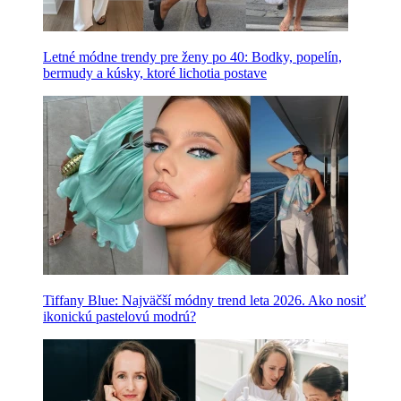
Letné módne trendy pre ženy po 40: Bodky, popelín,
bermudy a kúsky, ktoré lichotia postave
Tiffany Blue: Najväčší módny trend leta 2026. Ako nosiť
ikonickú pastelovú modrú?