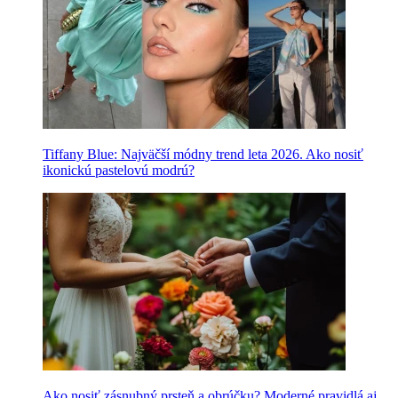
Tiffany Blue: Najväčší módny trend leta 2026. Ako nosiť
ikonickú pastelovú modrú?
Ako nosiť zásnubný prsteň a obrúčku? Moderné pravidlá aj