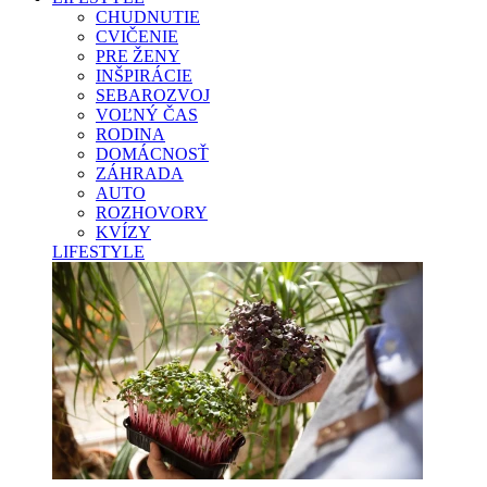
CHUDNUTIE
CVIČENIE
PRE ŽENY
INŠPIRÁCIE
SEBAROZVOJ
VOĽNÝ ČAS
RODINA
DOMÁCNOSŤ
ZÁHRADA
AUTO
ROZHOVORY
KVÍZY
LIFESTYLE