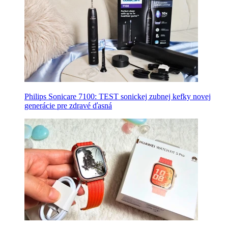
Philips Sonicare 7100: TEST sonickej zubnej kefky novej
generácie pre zdravé ďasná