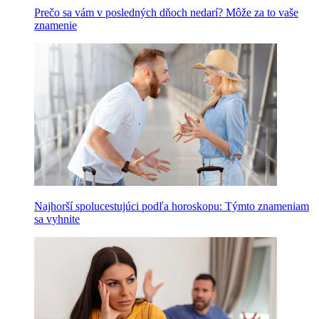
Prečo sa vám v posledných dňoch nedarí? Môže za to vaše
znamenie
Najhorší spolucestujúci podľa horoskopu: Týmto znameniam
sa vyhnite