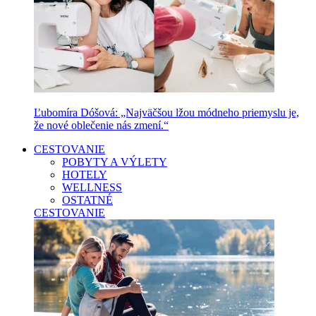
Ľubomíra Dóšová: „Najväčšou lžou módneho priemyslu je,
že nové oblečenie nás zmení.“
CESTOVANIE
POBYTY A VÝLETY
HOTELY
WELLNESS
OSTATNÉ
CESTOVANIE