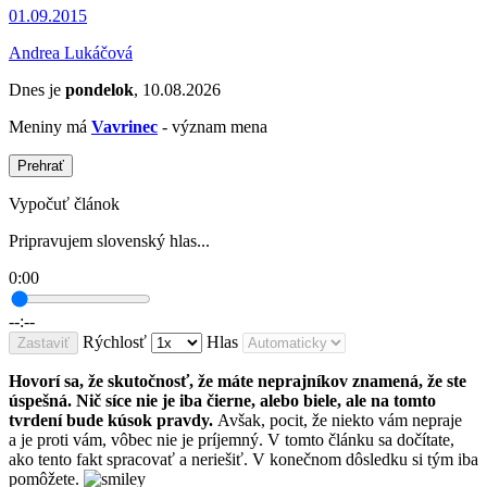
01.09.2015
Andrea Lukáčová
Dnes je
pondelok
, 10.08.2026
Meniny má
Vavrinec
- význam mena
Prehrať
Vypočuť článok
Pripravujem slovenský hlas...
0:00
--:--
Rýchlosť
Hlas
Zastaviť
Hovorí sa, že skutočnosť, že máte neprajníkov znamená, že ste
úspešná. Nič síce nie je iba čierne, alebo biele, ale na tomto
tvrdení bude kúsok pravdy.
Avšak, pocit, že niekto vám nepraje
a je proti vám, vôbec nie je príjemný. V tomto článku sa dočítate,
ako tento fakt spracovať a neriešiť. V konečnom dôsledku si tým iba
pomôžete.