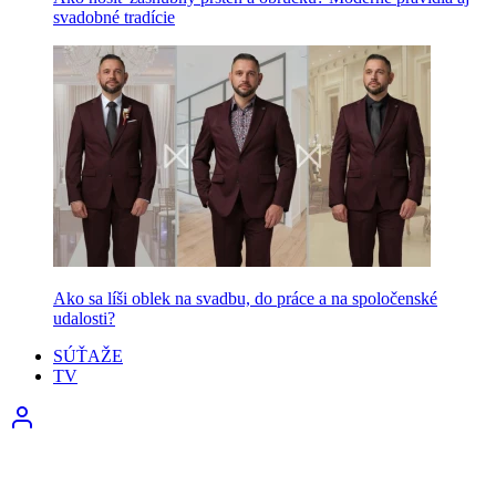
svadobné tradície
Ako sa líši oblek na svadbu, do práce a na spoločenské
udalosti?
SÚŤAŽE
TV