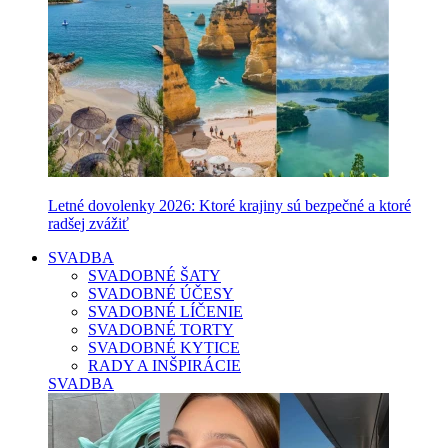
Letné dovolenky 2026: Ktoré krajiny sú bezpečné a ktoré
radšej zvážiť
SVADBA
SVADOBNÉ ŠATY
SVADOBNÉ ÚČESY
SVADOBNÉ LÍČENIE
SVADOBNÉ TORTY
SVADOBNÉ KYTICE
RADY A INŠPIRÁCIE
SVADBA