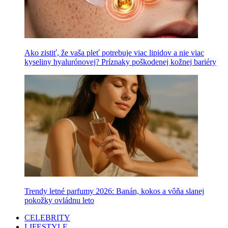
Ako zistiť, že vaša pleť potrebuje viac lipidov a nie viac
kyseliny hyalurónovej? Príznaky poškodenej kožnej bariéry
Trendy letné parfumy 2026: Banán, kokos a vôňa slanej
pokožky ovládnu leto
CELEBRITY
LIFESTYLE