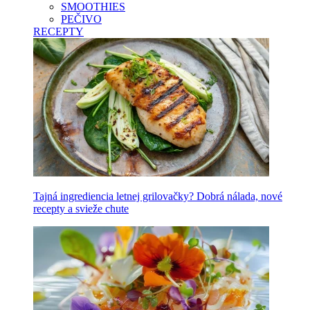
SMOOTHIES
PEČIVO
RECEPTY
Tajná ingrediencia letnej grilovačky? Dobrá nálada, nové
recepty a svieže chute