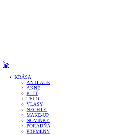
KRÁSA
ANTI-AGE
AKNÉ
PLEŤ
TELO
VLASY
NECHTY
MAKE-UP
NOVINKY
PORADŇA
PREMENY