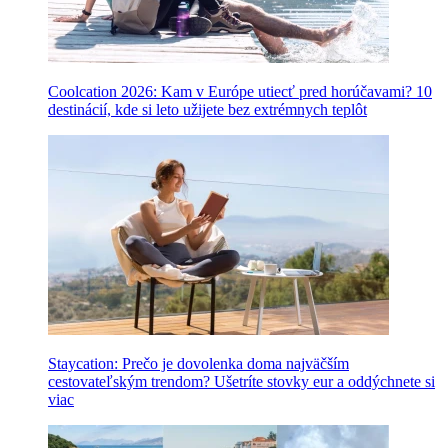
Coolcation 2026: Kam v Európe utiecť pred horúčavami? 10
destinácií, kde si leto užijete bez extrémnych teplôt
Staycation: Prečo je dovolenka doma najväčším
cestovateľským trendom? Ušetríte stovky eur a oddýchnete si
viac