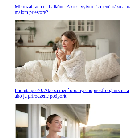
Mikrozáhrada na balkóne: Ako si vytvoriť zelenú oázu aj na
malom priestore?
Imunita po 40: Ako sa mení obranyschopnosť organizmu a
ako ju prirodzene podporiť