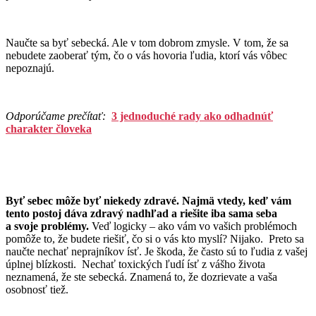
Naučte sa byť sebecká. Ale v tom dobrom zmysle. V tom, že sa
nebudete zaoberať tým, čo o vás hovoria ľudia, ktorí vás vôbec
nepoznajú.
Odporúčame prečítať:
3 jednoduché rady ako odhadnúť
charakter človeka
Byť sebec môže byť niekedy zdravé. Najmä vtedy, keď vám
tento postoj dáva zdravý nadhľad a riešite iba sama seba
a svoje problémy.
Veď logicky – ako vám vo vašich problémoch
pomôže to, že budete riešiť, čo si o vás kto myslí? Nijako. Preto sa
naučte nechať neprajníkov ísť. Je škoda, že často sú to ľudia z vašej
úplnej blízkosti. Nechať toxických ľudí ísť z vášho života
neznamená, že ste sebecká. Znamená to, že dozrievate a vaša
osobnosť tiež.