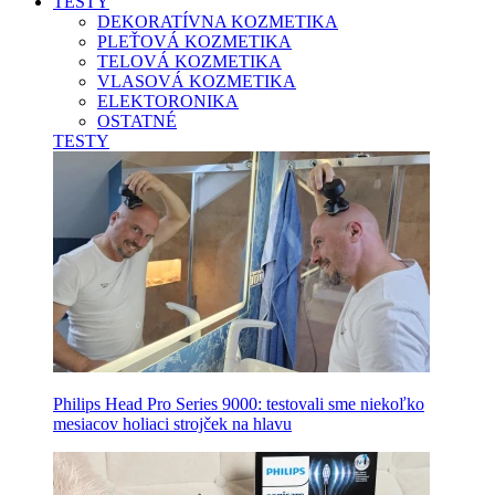
TESTY
DEKORATÍVNA KOZMETIKA
PLEŤOVÁ KOZMETIKA
TELOVÁ KOZMETIKA
VLASOVÁ KOZMETIKA
ELEKTORONIKA
OSTATNÉ
TESTY
Philips Head Pro Series 9000: testovali sme niekoľko
mesiacov holiaci strojček na hlavu