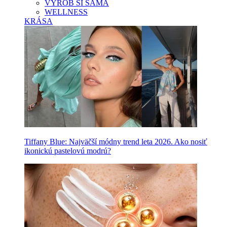
VYROB SI SAMA
WELLNESS
KRÁSA
Tiffany Blue: Najväčší módny trend leta 2026. Ako nosiť
ikonickú pastelovú modrú?