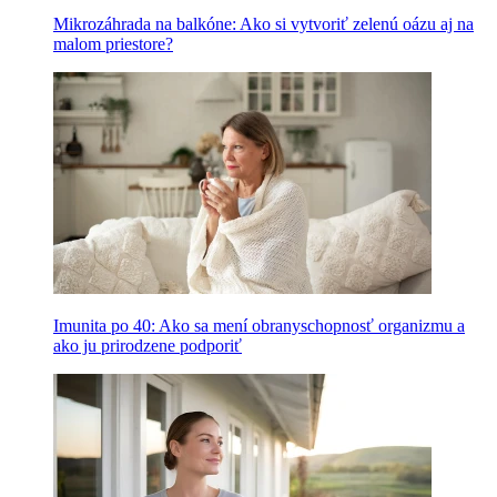
Mikrozáhrada na balkóne: Ako si vytvoriť zelenú oázu aj na
malom priestore?
Imunita po 40: Ako sa mení obranyschopnosť organizmu a
ako ju prirodzene podporiť