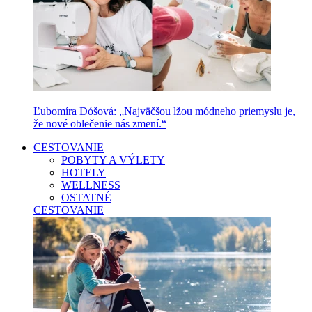
Ľubomíra Dóšová: „Najväčšou lžou módneho priemyslu je,
že nové oblečenie nás zmení.“
CESTOVANIE
POBYTY A VÝLETY
HOTELY
WELLNESS
OSTATNÉ
CESTOVANIE