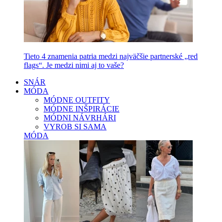
Tieto 4 znamenia patria medzi najväčšie partnerské „red
flags“. Je medzi nimi aj to vaše?
SNÁR
MÓDA
MÓDNE OUTFITY
MÓDNE INŠPIRÁCIE
MÓDNI NÁVRHÁRI
VYROB SI SAMA
MÓDA