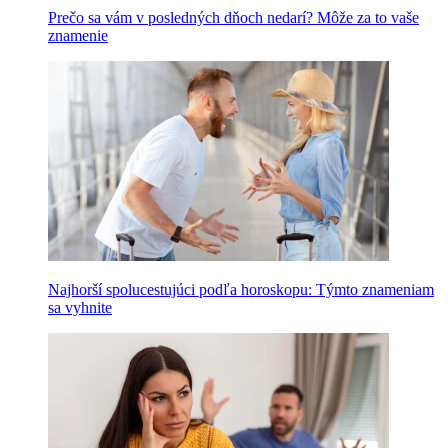
Prečo sa vám v posledných dňoch nedarí? Môže za to vaše
znamenie
Najhorší spolucestujúci podľa horoskopu: Týmto znameniam
sa vyhnite