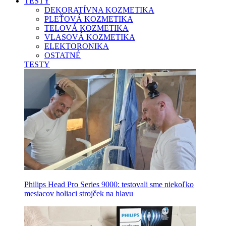
TESTY
DEKORATÍVNA KOZMETIKA
PLEŤOVÁ KOZMETIKA
TELOVÁ KOZMETIKA
VLASOVÁ KOZMETIKA
ELEKTORONIKA
OSTATNÉ
TESTY
Philips Head Pro Series 9000: testovali sme niekoľko
mesiacov holiaci strojček na hlavu