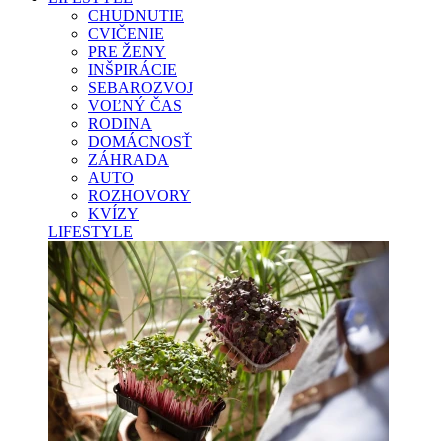
CHUDNUTIE
CVIČENIE
PRE ŽENY
INŠPIRÁCIE
SEBAROZVOJ
VOĽNÝ ČAS
RODINA
DOMÁCNOSŤ
ZÁHRADA
AUTO
ROZHOVORY
KVÍZY
LIFESTYLE