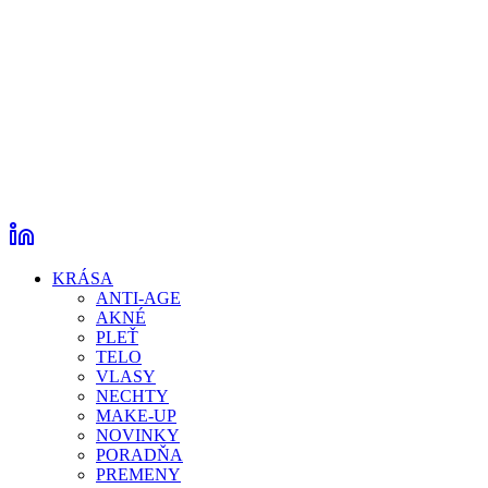
KRÁSA
ANTI-AGE
AKNÉ
PLEŤ
TELO
VLASY
NECHTY
MAKE-UP
NOVINKY
PORADŇA
PREMENY