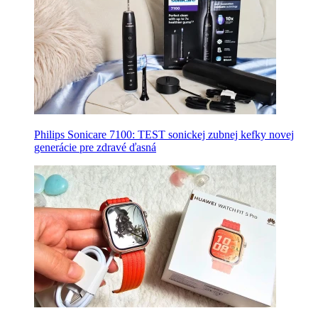
Philips Sonicare 7100: TEST sonickej zubnej kefky novej
generácie pre zdravé ďasná