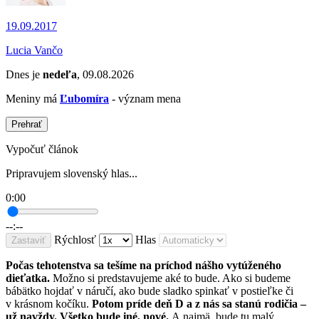
19.09.2017
Lucia Vančo
Dnes je
nedeľa
, 09.08.2026
Meniny má
Ľubomíra
- význam mena
Prehrať
Vypočuť článok
Pripravujem slovenský hlas...
0:00
--:--
Rýchlosť
Hlas
Zastaviť
Počas tehotenstva sa tešíme na príchod nášho vytúženého
dieťatka.
Možno si predstavujeme aké to bude. Ako si budeme
bábätko hojdať v náručí, ako bude sladko spinkať v postieľke či
v krásnom kočíku.
Potom príde deň D a z nás sa stanú rodičia –
už navždy. Všetko bude iné, nové.
A najmä, bude tu malý