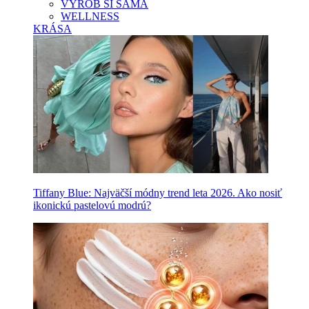
VYROB SI SAMA
WELLNESS
KRÁSA
Tiffany Blue: Najväčší módny trend leta 2026. Ako nosiť
ikonickú pastelovú modrú?