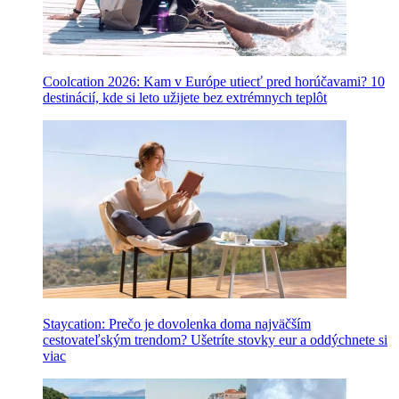
Coolcation 2026: Kam v Európe utiecť pred horúčavami? 10
destinácií, kde si leto užijete bez extrémnych teplôt
Staycation: Prečo je dovolenka doma najväčším
cestovateľským trendom? Ušetríte stovky eur a oddýchnete si
viac