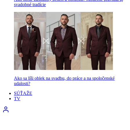
svadobné tradície
Ako sa líši oblek na svadbu, do práce a na spoločenské
udalosti?
SÚŤAŽE
TV