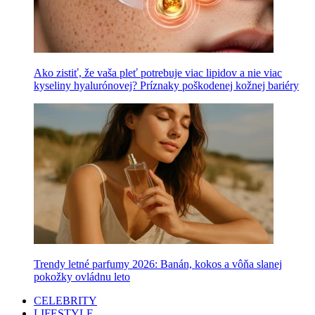
Ako zistiť, že vaša pleť potrebuje viac lipidov a nie viac
kyseliny hyalurónovej? Príznaky poškodenej kožnej bariéry
Trendy letné parfumy 2026: Banán, kokos a vôňa slanej
pokožky ovládnu leto
CELEBRITY
LIFESTYLE