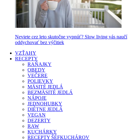
Neviete cez leto skutočne vypnúť? Slow living vás naučí
oddychovať bez výčitiek
VZŤAHY
RECEPTY
RAŇAJKY
OBEDY
VEČERE
POLIEVKY
MÄSITÉ JEDLÁ
BEZMÄSITÉ JEDLÁ
NÁPOJE
JEDNOHUBKY
DIÉTNE JEDLÁ
VEGAN
DEZERTY
RAW
KUCHÁRKY
RECEPTY ŠÉFKUCHÁROV