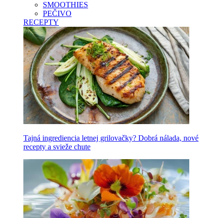
SMOOTHIES
PEČIVO
RECEPTY
Tajná ingrediencia letnej grilovačky? Dobrá nálada, nové
recepty a svieže chute