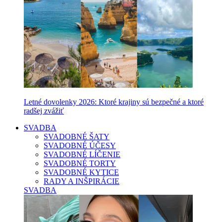
Letné dovolenky 2026: Ktoré krajiny sú bezpečné a ktoré
radšej zvážiť
SVADBA
SVADOBNÉ ŠATY
SVADOBNÉ ÚČESY
SVADOBNÉ LÍČENIE
SVADOBNÉ TORTY
SVADOBNÉ KYTICE
RADY A INŠPIRÁCIE
SVADBA