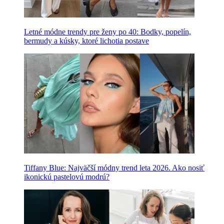
Letné módne trendy pre ženy po 40: Bodky, popelín,
bermudy a kúsky, ktoré lichotia postave
Tiffany Blue: Najväčší módny trend leta 2026. Ako nosiť
ikonickú pastelovú modrú?