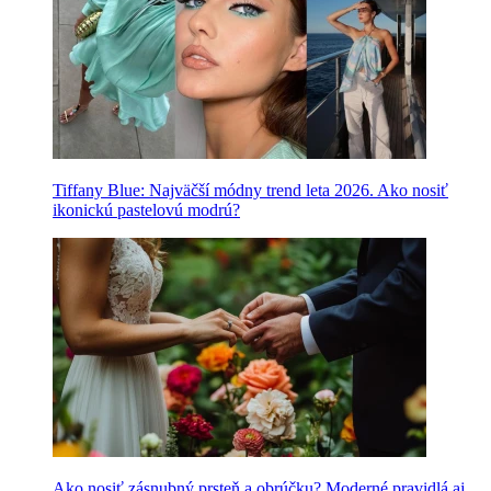
Tiffany Blue: Najväčší módny trend leta 2026. Ako nosiť
ikonickú pastelovú modrú?
Ako nosiť zásnubný prsteň a obrúčku? Moderné pravidlá aj