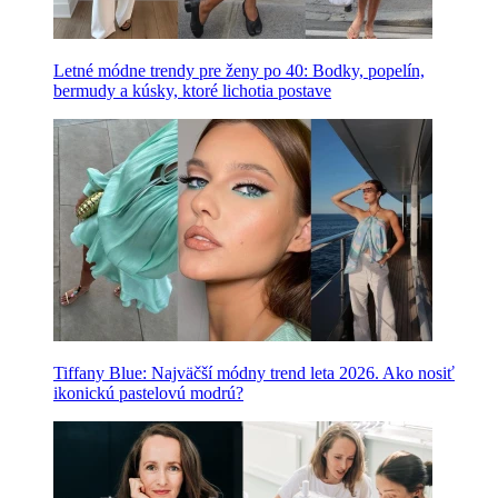
Letné módne trendy pre ženy po 40: Bodky, popelín,
bermudy a kúsky, ktoré lichotia postave
Tiffany Blue: Najväčší módny trend leta 2026. Ako nosiť
ikonickú pastelovú modrú?