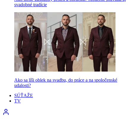
svadobné tradície
Ako sa líši oblek na svadbu, do práce a na spoločenské
udalosti?
SÚŤAŽE
TV