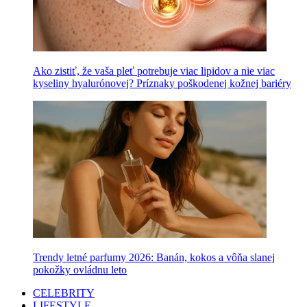
Ako zistiť, že vaša pleť potrebuje viac lipidov a nie viac
kyseliny hyalurónovej? Príznaky poškodenej kožnej bariéry
Trendy letné parfumy 2026: Banán, kokos a vôňa slanej
pokožky ovládnu leto
CELEBRITY
LIFESTYLE