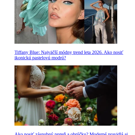
Tiffany Blue: Najväčší módny trend leta 2026. Ako nosiť
ikonickú pastelovú modrú?
Ako nosiť zásnubný prsteň a obrúčku? Moderné pravidlá aj