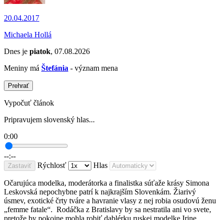
20.04.2017
Michaela Hollá
Dnes je
piatok
, 07.08.2026
Meniny má
Štefánia
- význam mena
Prehrať
Vypočuť článok
Pripravujem slovenský hlas...
0:00
--:--
Rýchlosť
Hlas
Zastaviť
Očarujúca modelka, moderátorka a finalistka súťaže krásy Simona
Leskovská nepochybne patrí k najkrajším Slovenkám. Žiarivý
úsmev, exotické črty tváre a havranie vlasy z nej robia osudovú ženu
„femme fatale“. Rodáčka z Bratislavy by sa nestratila ani vo svete,
pretože by pokojne mohla robiť dablérku ruskej modelke Irine