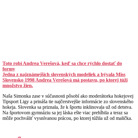
Toto robí Andrea Verešová, keď sa chce rýchlo dostať do
formy
Jedna z najznámejších slovenských modeliek a bývala Miss
Slovensko 1998 Andrea Verešová má postavu, po ktorej túži
množstvo žien.
Naša Simonka zase v súčasnosti pôsobí ako moderátorka hokejovej
Tipsport Ligy a prináša tie najčerstvejšie informácie zo slovenského
hokeja. Slovenka sa priznala, že k športu inklinovala už od detstva.
Na športovom gymnáziu sa jej láska ešte viac prehĺbila a teraz sa
môže pochváliť vysnívanou prácou, po ktorej túžila už od malička.