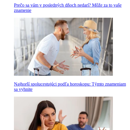
Prečo sa vám v posledných dňoch nedarí? Môže za to vaše
znamenie
Najhorší spolucestujúci podľa horoskopu: Týmto znameniam
sa vyhnite