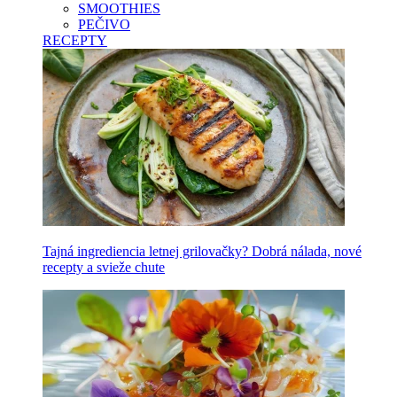
SMOOTHIES
PEČIVO
RECEPTY
Tajná ingrediencia letnej grilovačky? Dobrá nálada, nové
recepty a svieže chute