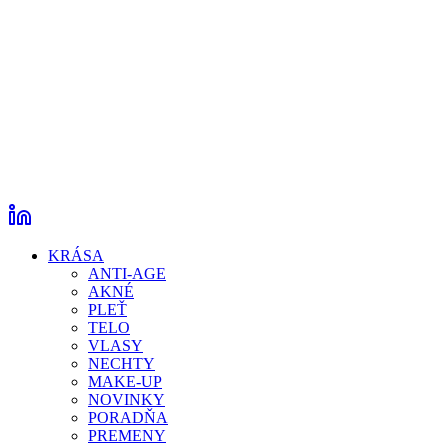
KRÁSA
ANTI-AGE
AKNÉ
PLEŤ
TELO
VLASY
NECHTY
MAKE-UP
NOVINKY
PORADŇA
PREMENY