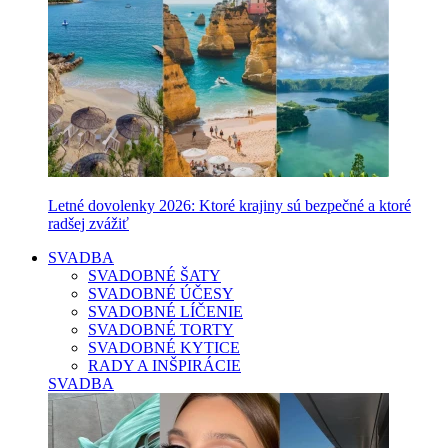
Letné dovolenky 2026: Ktoré krajiny sú bezpečné a ktoré
radšej zvážiť
SVADBA
SVADOBNÉ ŠATY
SVADOBNÉ ÚČESY
SVADOBNÉ LÍČENIE
SVADOBNÉ TORTY
SVADOBNÉ KYTICE
RADY A INŠPIRÁCIE
SVADBA