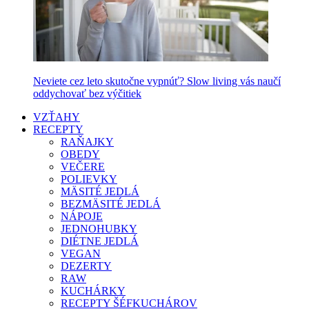
Neviete cez leto skutočne vypnúť? Slow living vás naučí
oddychovať bez výčitiek
VZŤAHY
RECEPTY
RAŇAJKY
OBEDY
VEČERE
POLIEVKY
MÄSITÉ JEDLÁ
BEZMÄSITÉ JEDLÁ
NÁPOJE
JEDNOHUBKY
DIÉTNE JEDLÁ
VEGAN
DEZERTY
RAW
KUCHÁRKY
RECEPTY ŠÉFKUCHÁROV