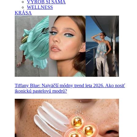
VYROB SI SAMA
WELLNESS
KRÁSA
Tiffany Blue: Najväčší módny trend leta 2026. Ako nosiť
ikonickú pastelovú modrú?