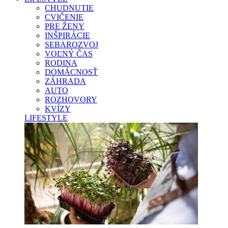
CHUDNUTIE
CVIČENIE
PRE ŽENY
INŠPIRÁCIE
SEBAROZVOJ
VOĽNÝ ČAS
RODINA
DOMÁCNOSŤ
ZÁHRADA
AUTO
ROZHOVORY
KVÍZY
LIFESTYLE