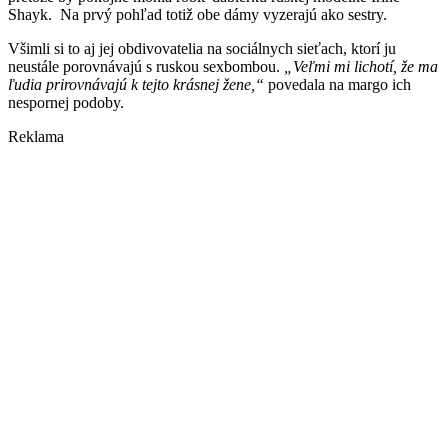
Shayk. Na prvý pohľad totiž obe dámy vyzerajú ako sestry.
Všimli si to aj jej obdivovatelia na sociálnych sieťach, ktorí ju
neustále porovnávajú s ruskou sexbombou.
„Veľmi mi lichotí, že ma
ľudia prirovnávajú k tejto krásnej žene,“
povedala na margo ich
nespornej podoby.
Reklama