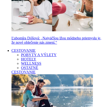
Ľubomíra Dóšová: „Najväčšou lžou módneho priemyslu je,
že nové oblečenie nás zmení.“
CESTOVANIE
POBYTY A VÝLETY
HOTELY
WELLNESS
OSTATNÉ
CESTOVANIE