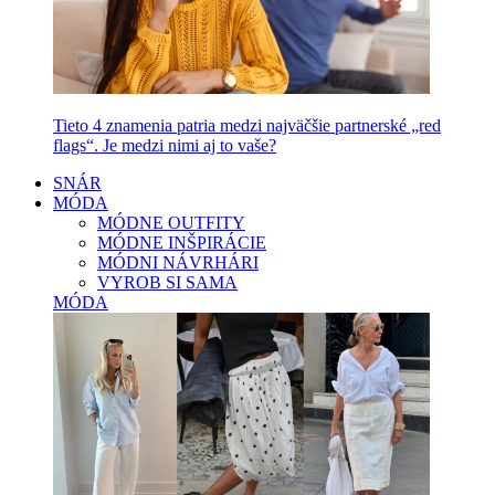
Tieto 4 znamenia patria medzi najväčšie partnerské „red
flags“. Je medzi nimi aj to vaše?
SNÁR
MÓDA
MÓDNE OUTFITY
MÓDNE INŠPIRÁCIE
MÓDNI NÁVRHÁRI
VYROB SI SAMA
MÓDA