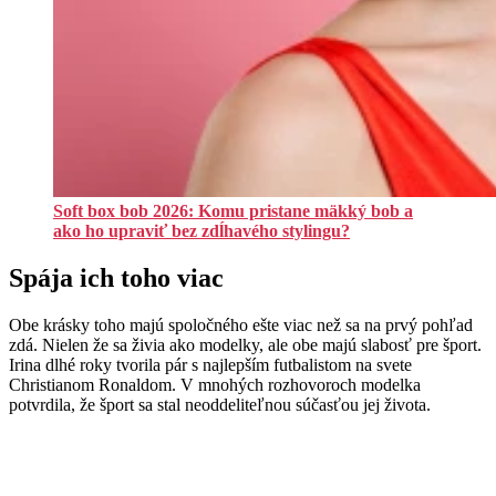
Soft box bob 2026: Komu pristane mäkký bob a
ako ho upraviť bez zdĺhavého stylingu?
Spája ich toho viac
Obe krásky toho majú spoločného ešte viac než sa na prvý pohľad
zdá. Nielen že sa živia ako modelky, ale obe majú slabosť pre šport.
Irina dlhé roky tvorila pár s najlepším futbalistom na svete
Christianom Ronaldom. V mnohých rozhovoroch modelka
potvrdila, že šport sa stal neoddeliteľnou súčasťou jej života.