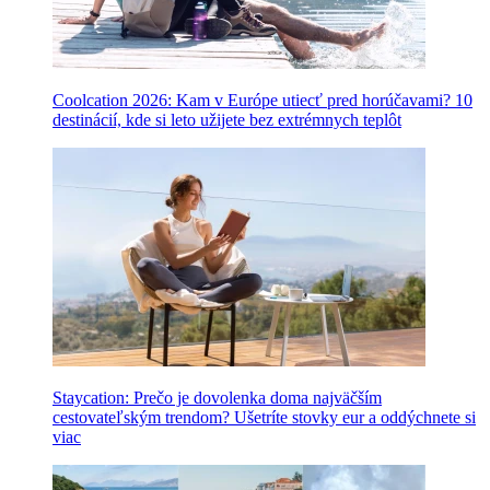
Coolcation 2026: Kam v Európe utiecť pred horúčavami? 10
destinácií, kde si leto užijete bez extrémnych teplôt
Staycation: Prečo je dovolenka doma najväčším
cestovateľským trendom? Ušetríte stovky eur a oddýchnete si
viac