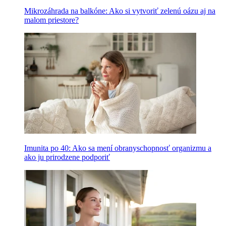
Mikrozáhrada na balkóne: Ako si vytvoriť zelenú oázu aj na
malom priestore?
Imunita po 40: Ako sa mení obranyschopnosť organizmu a
ako ju prirodzene podporiť