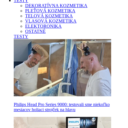
TESTY
DEKORATÍVNA KOZMETIKA
PLEŤOVÁ KOZMETIKA
TELOVÁ KOZMETIKA
VLASOVÁ KOZMETIKA
ELEKTORONIKA
OSTATNÉ
TESTY
Philips Head Pro Series 9000: testovali sme niekoľko
mesiacov holiaci strojček na hlavu