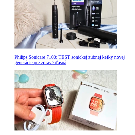
Philips Sonicare 7100: TEST sonickej zubnej kefky novej
generácie pre zdravé ďasná