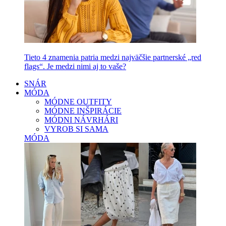
Tieto 4 znamenia patria medzi najväčšie partnerské „red
flags“. Je medzi nimi aj to vaše?
SNÁR
MÓDA
MÓDNE OUTFITY
MÓDNE INŠPIRÁCIE
MÓDNI NÁVRHÁRI
VYROB SI SAMA
MÓDA