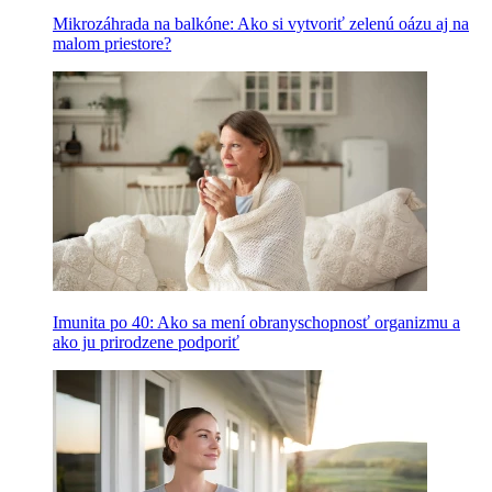
Mikrozáhrada na balkóne: Ako si vytvoriť zelenú oázu aj na
malom priestore?
Imunita po 40: Ako sa mení obranyschopnosť organizmu a
ako ju prirodzene podporiť