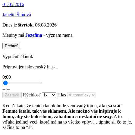
01.05.2016
Janette Šimová
Dnes je
štvrtok
, 06.08.2026
Meniny má
Jozefína
- význam mena
Prehrať
Vypočuť článok
Pripravujem slovenský hlas...
0:00
--:--
Rýchlosť
Hlas
Zastaviť
Keď čakáte, že tento článok bude venovaný tomu,
ako sa stať
Femme fatale, tak vás sklamem. Ale možno vás inšpiruje k
tomu, aby ste boli silnou, záhadnou a neskutočne sexy.
A to
vďaka jedinej veci, ktorá má na to všetko vplyv… tipnite si, čo to je,
začína to na “s”.