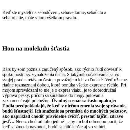
Keď ste mysleli na sebadôveru, sebavedomie, sebaúctu a
sebaprijatie, máte v tom všetkom pravdu.
Hon na molekulu šťastia
Bárs by som poznala zaručený spôsob, ako rýchlo ľudí doviesť k
spokojnosti bez vynaloženia úsilia. S takýmito očakávania sa vo
svojej praxi stretávam často a považujem ich za ľudské. Veď už sme
riadne rozmaznaní dobou, ktorá ponúka všetko expresne rýchlo. Pri
mojom sprevádzaní to nie je o expres vlaku, je to dobrodružná
výprava pešky, pričom sa súradnice do mapy putovania
zaznamenávajú priebežne.
Úvodný scenár sa často opakuje:
Ľudia predpokladajú, že keď v niečom zmenia svoje správanie,
budú šťastnejší. Ich snaženie sa premieta do mnohých pokusov,
ako napríklad chodiť pravidelne cvičiť, prestať fajčiť, zdravo
jesť…
Neraz chcú od toho jediné – aby im bol odmenou pocit, že
keď sa zmenia navonok, budú sa cítiť lepšie aj vo vnútri.