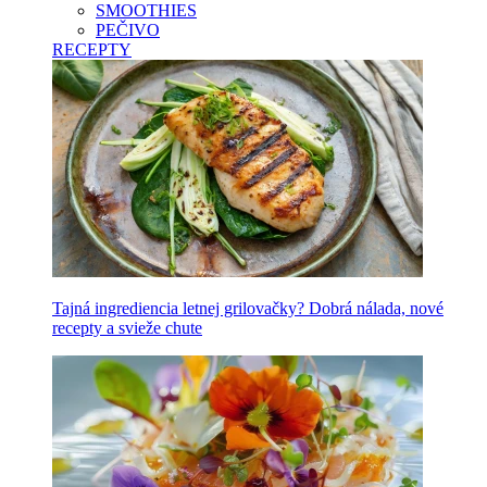
SMOOTHIES
PEČIVO
RECEPTY
Tajná ingrediencia letnej grilovačky? Dobrá nálada, nové
recepty a svieže chute