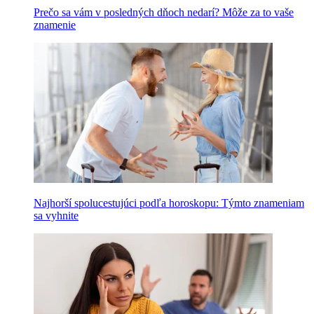
Prečo sa vám v posledných dňoch nedarí? Môže za to vaše
znamenie
Najhorší spolucestujúci podľa horoskopu: Týmto znameniam
sa vyhnite