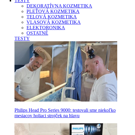
TESTY
DEKORATÍVNA KOZMETIKA
PLEŤOVÁ KOZMETIKA
TELOVÁ KOZMETIKA
VLASOVÁ KOZMETIKA
ELEKTORONIKA
OSTATNÉ
TESTY
Philips Head Pro Series 9000: testovali sme niekoľko
mesiacov holiaci strojček na hlavu