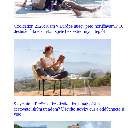
Coolcation 2026: Kam v Európe utiecť pred horúčavami? 10
destinácií, kde si leto užijete bez extrémnych teplôt
Staycation: Prečo je dovolenka doma najväčším
cestovateľským trendom? Ušetríte stovky eur a oddýchnete si
viac