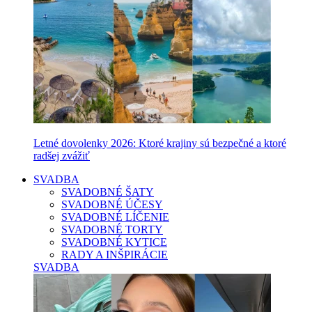
Letné dovolenky 2026: Ktoré krajiny sú bezpečné a ktoré
radšej zvážiť
SVADBA
SVADOBNÉ ŠATY
SVADOBNÉ ÚČESY
SVADOBNÉ LÍČENIE
SVADOBNÉ TORTY
SVADOBNÉ KYTICE
RADY A INŠPIRÁCIE
SVADBA