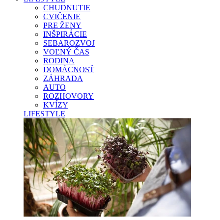
CHUDNUTIE
CVIČENIE
PRE ŽENY
INŠPIRÁCIE
SEBAROZVOJ
VOĽNÝ ČAS
RODINA
DOMÁCNOSŤ
ZÁHRADA
AUTO
ROZHOVORY
KVÍZY
LIFESTYLE