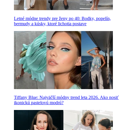
Letné módne trendy pre ženy po 40: Bodky, popelín,
bermudy a kúsky, ktoré lichotia postave
Tiffany Blue: Najväčší módny trend leta 2026. Ako nosiť
ikonickú pastelovú modrú?