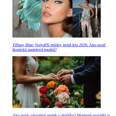
Tiffany Blue: Najväčší módny trend leta 2026. Ako nosiť
ikonickú pastelovú modrú?
Ako nosiť zásnubný prsteň a obrúčku? Moderné pravidlá aj