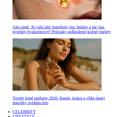
Ako zistiť, že vaša pleť potrebuje viac lipidov a nie viac
kyseliny hyalurónovej? Príznaky poškodenej kožnej bariéry
Trendy letné parfumy 2026: Banán, kokos a vôňa slanej
pokožky ovládnu leto
CELEBRITY
LIFESTYLE