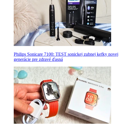
Philips Sonicare 7100: TEST sonickej zubnej kefky novej
generácie pre zdravé ďasná