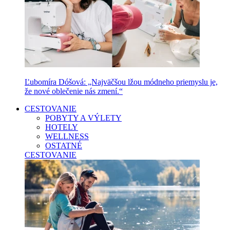
Ľubomíra Dóšová: „Najväčšou lžou módneho priemyslu je,
že nové oblečenie nás zmení.“
CESTOVANIE
POBYTY A VÝLETY
HOTELY
WELLNESS
OSTATNÉ
CESTOVANIE