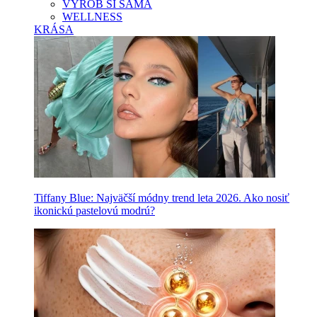
VYROB SI SAMA
WELLNESS
KRÁSA
Tiffany Blue: Najväčší módny trend leta 2026. Ako nosiť
ikonickú pastelovú modrú?