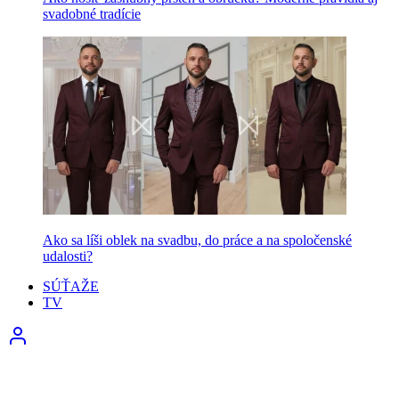
svadobné tradície
Ako sa líši oblek na svadbu, do práce a na spoločenské
udalosti?
SÚŤAŽE
TV