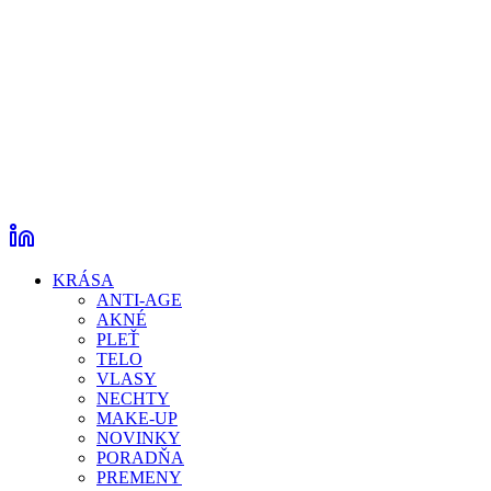
KRÁSA
ANTI-AGE
AKNÉ
PLEŤ
TELO
VLASY
NECHTY
MAKE-UP
NOVINKY
PORADŇA
PREMENY