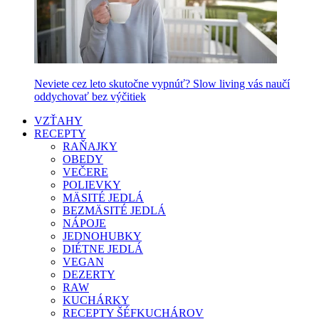
Neviete cez leto skutočne vypnúť? Slow living vás naučí
oddychovať bez výčitiek
VZŤAHY
RECEPTY
RAŇAJKY
OBEDY
VEČERE
POLIEVKY
MÄSITÉ JEDLÁ
BEZMÄSITÉ JEDLÁ
NÁPOJE
JEDNOHUBKY
DIÉTNE JEDLÁ
VEGAN
DEZERTY
RAW
KUCHÁRKY
RECEPTY ŠÉFKUCHÁROV